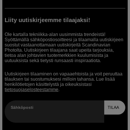
Liity uutiskirjeemme tilaajaksi!
Ole kartalla tekniikka-alan uusimmista trendeistä!
Syöttämällä sähköpostiosoitteesi ja tilaamalla uutiskirjeen
suostut vastaanottamaan uutiskirjeitä Scandinavian
Photolta. Uutiskirjeen tilaajana saat upeita tarjouksia,
tietoa alan johtavien tuotemerkkien kuulumisista ja
uutuuksista sekä tietysti runsaasti inspiraatiota.
Uutiskirjeen tilaaminen on vapaaehtoista ja voit peruuttaa
tilauksen tai suostumuksesi milloin tahansa. Lue lisää
henkilötietojen käsittelystä ja oikeuksistasi
tietosuojaselosteestamme
.
Sähköposti
TILAA