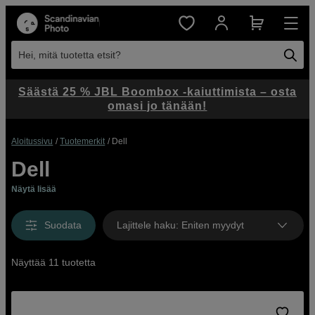
Hei, mitä tuotetta etsit?
Säästä 25 % JBL Boombox -kaiuttimista – osta
omasi jo tänään!
Aloitussivu
Tuotemerkit
Dell
Dell
Näytä lisää
Suodata
Lajittele haku
:
Eniten myydyt
Näyttää 11 tuotetta