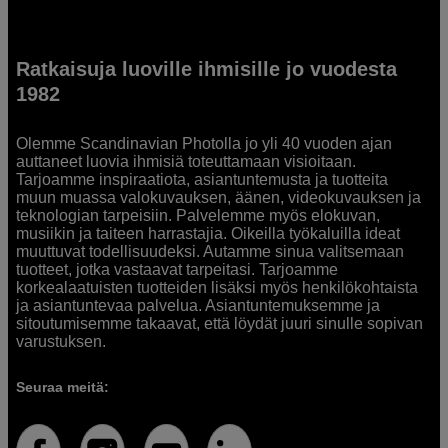
Ratkaisuja luoville ihmisille jo vuodesta
1982
Olemme Scandinavian Photolla jo yli 40 vuoden ajan
auttaneet luovia ihmisiä toteuttamaan visioitaan.
Tarjoamme inspiraatiota, asiantuntemusta ja tuotteita
muun muassa valokuvauksen, äänen, videokuvauksen ja
teknologian tarpeisiin. Palvelemme myös elokuvan,
musiikin ja taiteen harrastajia. Oikeilla työkaluilla ideat
muuttuvat todellisuudeksi. Autamme sinua valitsemaan
tuotteet, jotka vastaavat tarpeitasi. Tarjoamme
korkealaatuisten tuotteiden lisäksi myös henkilökohtaista
ja asiantuntevaa palvelua. Asiantuntemuksemme ja
sitoutumisemme takaavat, että löydät juuri sinulle sopivan
varustuksen.
Seuraa meitä: