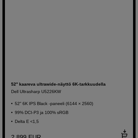
52'' kaareva ultrawide-näyttö 6K-tarkkuudella
Dell Ultrasharp U5226KW
52" 6K IPS Black -paneeli (6144 × 2560)
99% DCI-P3 ja 100% sRGB
Delta E <1,5
2 899
EUR