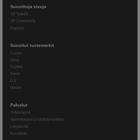
Suosittuja sivuja
SP Tykkää
SP Community
Käytetyt
Suositut tuotemerkit
Canon
Sony
Fujifilm
Nikon
DJI
Godox
Palvelut
Yritysmyynti
Vaihtokaupat ja käytetyt tuotteet
Lahjakortti
Kuvataide