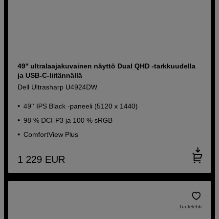
49'' ultralaajakuvainen näyttö Dual QHD -tarkkuudella
ja USB-C-liitännällä
Dell Ultrasharp U4924DW
49'' IPS Black -paneeli (5120 x 1440)
98 % DCI-P3 ja 100 % sRGB
ComfortView Plus
1 229
EUR
Tuotelehti