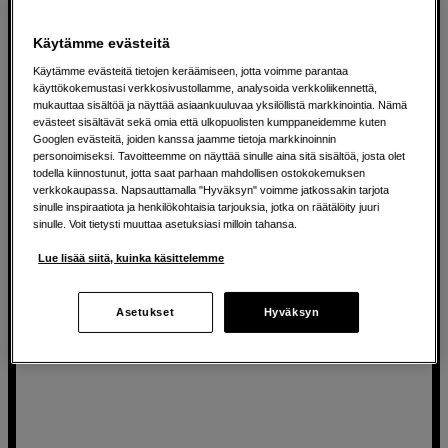
Dell Ultrasharp U2424HE
Käytämme evästeitä
24'' IPS-paneeli (1920 x 1080)
Käytämme evästeitä tietojen keräämiseen, jotta voimme parantaa
85 % DCI-P3 ja 100 % sRGB
käyttökokemustasi verkkosivustollamme, analysoida verkkoliikennettä,
mukauttaa sisältöä ja näyttää asiaankuuluvaa yksilöllistä markkinointia. Nämä
TÜV Rheinland Eye Comfort
evästeet sisältävät sekä omia että ulkopuolisten kumppaneidemme kuten
Googlen evästeitä, joiden kanssa jaamme tietoja markkinoinnin
279
EUR
personoimiseksi. Tavoitteemme on näyttää sinulle aina sitä sisältöä, josta olet
todella kiinnostunut, jotta saat parhaan mahdollisen ostokokemuksen
verkkokaupassa. Napsauttamalla "Hyväksyn" voimme jatkossakin tarjota
sinulle inspiraatiota ja henkilökohtaisia tarjouksia, jotka on räätälöity juuri
sinulle. Voit tietysti muuttaa asetuksiasi milloin tahansa.
Tuotelehti
Lue lisää siitä, kuinka käsittelemme
Asetukset
Hyväksyn