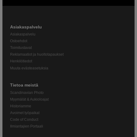
Asiakaspalvelu
Asiakaspalvelu
Ostoehdot
Toimitustavat
Reklamaatiot ja huoltotapaukset
Henkilötiedot
Muuta evästeasetuksia
Tietoa meistä
Scandinavian Photo
Myymälät & Aukioloajat
Historiamme
Avoimet työpaikat
Code of Conduct
Ilmiantajien Portaali