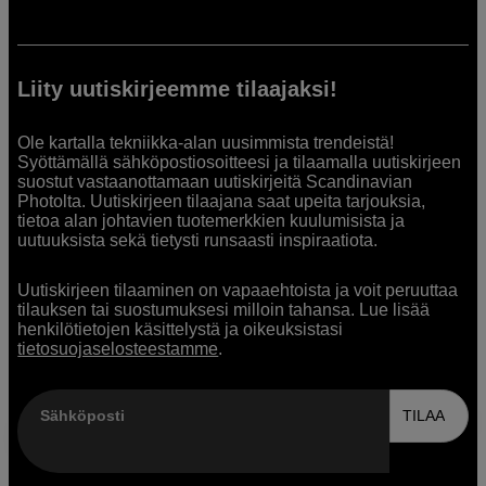
Liity uutiskirjeemme tilaajaksi!
Ole kartalla tekniikka-alan uusimmista trendeistä!
Syöttämällä sähköpostiosoitteesi ja tilaamalla uutiskirjeen
suostut vastaanottamaan uutiskirjeitä Scandinavian
Photolta. Uutiskirjeen tilaajana saat upeita tarjouksia,
tietoa alan johtavien tuotemerkkien kuulumisista ja
uutuuksista sekä tietysti runsaasti inspiraatiota.
Uutiskirjeen tilaaminen on vapaaehtoista ja voit peruuttaa
tilauksen tai suostumuksesi milloin tahansa. Lue lisää
henkilötietojen käsittelystä ja oikeuksistasi
tietosuojaselosteestamme
.
Sähköposti
TILAA