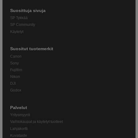
Suosittuja sivuja
SP Tykkää
SP Community
Käytetyt
Suositut tuotemerkit
Canon
Sony
Fujifilm
Nikon
DJI
Godox
Palvelut
Yritysmyynti
Vaihtokaupat ja käytetyt tuotteet
Lahjakortti
Kuvataide