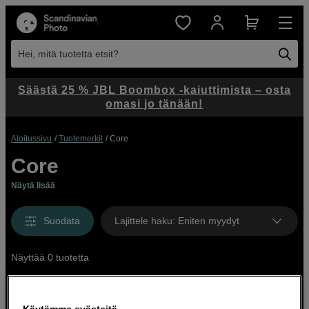
Hei, mitä tuotetta etsit?
Säästä 25 % JBL Boombox -kaiuttimista – osta
omasi jo tänään!
Aloitussivu
Tuotemerkit
Core
Core
Näytä lisää
Suodata
Lajittele haku
:
Eniten myydyt
Näyttää 0 tuotetta
Käytämme evästeitä