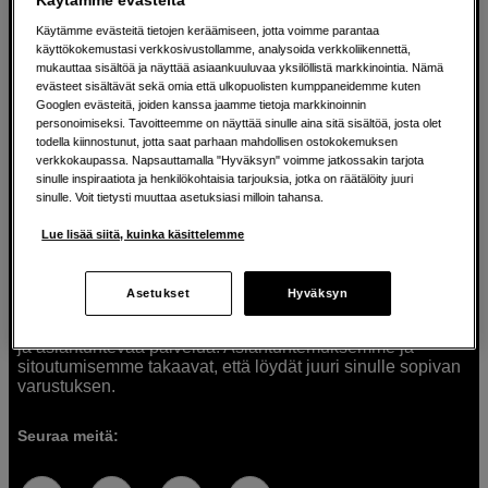
Käytämme evästeitä tietojen keräämiseen, jotta voimme parantaa
käyttökokemustasi verkkosivustollamme, analysoida verkkoliikennettä,
mukauttaa sisältöä ja näyttää asiaankuuluvaa yksilöllistä markkinointia. Nämä
Ratkaisuja luoville ihmisille jo vuodesta
evästeet sisältävät sekä omia että ulkopuolisten kumppaneidemme kuten
Googlen evästeitä, joiden kanssa jaamme tietoja markkinoinnin
1982
personoimiseksi. Tavoitteemme on näyttää sinulle aina sitä sisältöä, josta olet
todella kiinnostunut, jotta saat parhaan mahdollisen ostokokemuksen
verkkokaupassa. Napsauttamalla "Hyväksyn" voimme jatkossakin tarjota
Olemme Scandinavian Photolla jo yli 40 vuoden ajan
sinulle inspiraatiota ja henkilökohtaisia tarjouksia, jotka on räätälöity juuri
auttaneet luovia ihmisiä toteuttamaan visioitaan.
sinulle. Voit tietysti muuttaa asetuksiasi milloin tahansa.
Tarjoamme inspiraatiota, asiantuntemusta ja tuotteita
muun muassa valokuvauksen, äänen, videokuvauksen ja
Lue lisää siitä, kuinka käsittelemme
teknologian tarpeisiin. Palvelemme myös elokuvan,
musiikin ja taiteen harrastajia. Oikeilla työkaluilla ideat
muuttuvat todellisuudeksi. Autamme sinua valitsemaan
Asetukset
Hyväksyn
tuotteet, jotka vastaavat tarpeitasi. Tarjoamme
korkealaatuisten tuotteiden lisäksi myös henkilökohtaista
ja asiantuntevaa palvelua. Asiantuntemuksemme ja
sitoutumisemme takaavat, että löydät juuri sinulle sopivan
varustuksen.
Seuraa meitä: