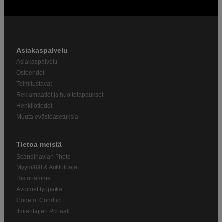
Asiakaspalvelu
Asiakaspalvelu
Ostoehdot
Toimitustavat
Reklamaatiot ja huoltotapaukset
Henkilötiedot
Muuta evästeasetuksia
Tietoa meistä
Scandinavian Photo
Myymälät & Aukioloajat
Historiamme
Avoimet työpaikat
Code of Conduct
Ilmiantajien Portaali