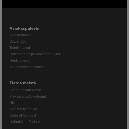
Asiakaspalvelu
Asiakaspalvelu
Ostoehdot
Toimitustavat
Reklamaatiot ja huoltotapaukset
Henkilötiedot
Muuta evästeasetuksia
Tietoa meistä
Scandinavian Photo
Myymälät & Aukioloajat
Historiamme
Avoimet työpaikat
Code of Conduct
Ilmiantajien Portaali