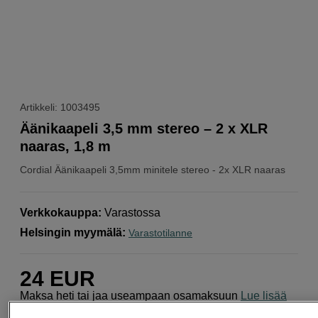
Artikkeli: 1003495
Äänikaapeli 3,5 mm stereo – 2 x XLR
naaras, 1,8 m
Cordial
Äänikaapeli 3,5mm minitele stereo - 2x XLR naaras
Verkkokauppa
:
Varastossa
Helsingin myymälä
:
Varastotilanne
24
EUR
Maksa heti tai jaa useampaan osamaksuun
Lue lisää