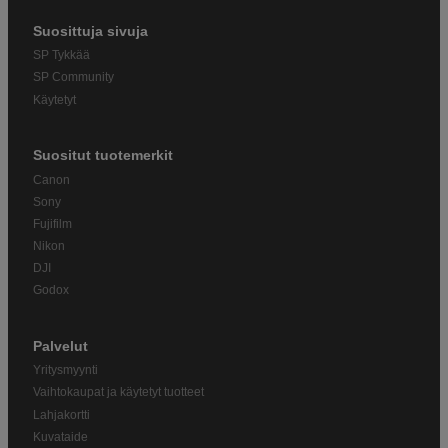
Suosittuja sivuja
SP Tykkää
SP Community
Käytetyt
Suositut tuotemerkit
Canon
Sony
Fujifilm
Nikon
DJI
Godox
Palvelut
Yritysmyynti
Vaihtokaupat ja käytetyt tuotteet
Lahjakortti
Kuvataide