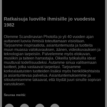
Ratkaisuja luoville ihmisille jo vuodesta
1982
Olemme Scandinavian Photolla jo yli 40 vuoden ajan
auttaneet luovia ihmisiä toteuttamaan visioitaan.
Tarjoamme inspiraatiota, asiantuntemusta ja tuotteita
muun muassa valokuvauksen, äänen, videokuvauksen ja
teknologian tarpeisiin. Palvelemme myös elokuvan,
musiikin ja taiteen harrastajia. Oikeilla työkaluilla ideat
muuttuvat todellisuudeksi. Autamme sinua valitsemaan
tuotteet, jotka vastaavat tarpeitasi. Tarjoamme
korkealaatuisten tuotteiden lisäksi myös henkilökohtaista
ja asiantuntevaa palvelua. Asiantuntemuksemme ja
sitoutumisemme takaavat, että löydät juuri sinulle sopivan
varustuksen.
Seuraa meitä: