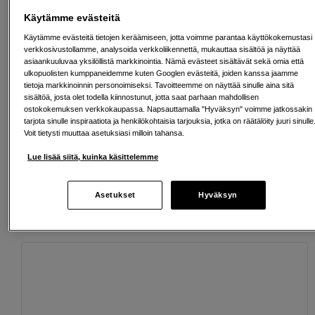
Määrä
Lisää ostoskoriin
Käytämme evästeitä
Käytämme evästeitä tietojen keräämiseen, jotta voimme parantaa käyttökokemustasi
verkkosivustollamme, analysoida verkkoliikennettä, mukauttaa sisältöä ja näyttää
asiaankuuluvaa yksilöllistä markkinointia. Nämä evästeet sisältävät sekä omia että
ulkopuolisten kumppaneidemme kuten Googlen evästeitä, joiden kanssa jaamme
tietoja markkinoinnin personoimiseksi. Tavoitteemme on näyttää sinulle aina sitä
Ilmainen toimitus yli 200 EUR ostoksille
sisältöä, josta olet todella kiinnostunut, jotta saat parhaan mahdollisen
ostokokemuksen verkkokaupassa. Napsauttamalla "Hyväksyn" voimme jatkossakin
tarjota sinulle inspiraatiota ja henkilökohtaisia tarjouksia, jotka on räätälöity juuri sinulle
Osta nyt ja maksa myöhemmin
Voit tietysti muuttaa asetuksiasi milloin tahansa.
Henkilökohtaista palvelua
Lue lisää siitä, kuinka käsittelemme
Asetukset
Hyväksyn
Sopivat lisävarusteet
Näytä lisää