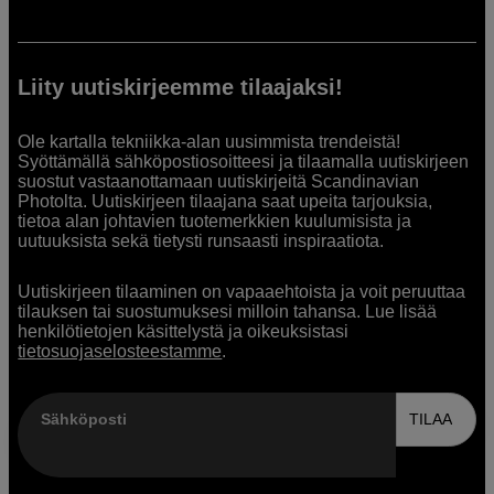
Liity uutiskirjeemme tilaajaksi!
Ole kartalla tekniikka-alan uusimmista trendeistä!
Syöttämällä sähköpostiosoitteesi ja tilaamalla uutiskirjeen
suostut vastaanottamaan uutiskirjeitä Scandinavian
Photolta. Uutiskirjeen tilaajana saat upeita tarjouksia,
tietoa alan johtavien tuotemerkkien kuulumisista ja
uutuuksista sekä tietysti runsaasti inspiraatiota.
Uutiskirjeen tilaaminen on vapaaehtoista ja voit peruuttaa
tilauksen tai suostumuksesi milloin tahansa. Lue lisää
henkilötietojen käsittelystä ja oikeuksistasi
tietosuojaselosteestamme
.
Sähköposti
TILAA