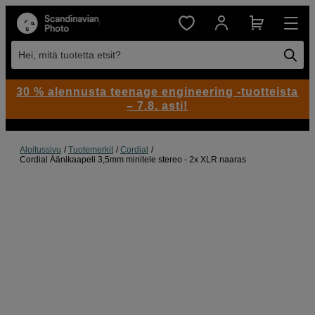
Hei, mitä tuotetta etsit?
30 % alennusta teenage engineering -tuotteista
– 7.8. asti!
Aloitussivu
Tuotemerkit
Cordial
Cordial Äänikaapeli 3,5mm minitele stereo - 2x XLR naaras