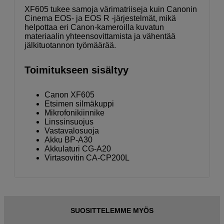
XF605 tukee samoja värimatriiseja kuin Canonin
Cinema EOS- ja EOS R -järjestelmät, mikä
helpottaa eri Canon-kameroilla kuvatun
materiaalin yhteensovittamista ja vähentää
jälkituotannon työmäärää.
Toimitukseen sisältyy
Canon XF605
Etsimen silmäkuppi
Mikrofonikiinnike
Linssinsuojus
Vastavalosuoja
Akku BP-A30
Akkulaturi CG-A20
Virtasovitin CA-CP200L
SUOSITTELEMME MYÖS