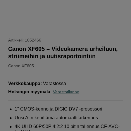
Artikkeli: 1052466
Canon XF605 – Videokamera urheiluun,
striimeihin ja uutisraportointiin
Canon
XF605
Verkkokauppa
:
Varastossa
Helsingin myymälä
:
Varastotilanne
1" CMOS-kenno ja DIGIC DV7 -prosessori
Uusi AI:n kehittämä automaattitarkennus
4K UHD 60P/50P 4:2:2 10 bitin tallennus CF-AVC-