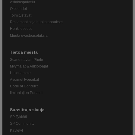
Asiakaspalvelu
Ostoehdot
Toimitustavat
Reklamaatiot ja huoltotapaukset
Henkilötiedot
Muuta evästeasetuksia
Tietoa meistä
Scandinavian Photo
Myymälät & Aukioloajat
Historiamme
Avoimet työpaikat
Code of Conduct
Ilmiantajien Portaali
Suosittuja sivuja
SP Tykkää
SP Community
Käytetyt