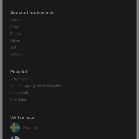
Suositut tuotemerkit
Canon
Sony
Fujifilm
Nikon
DJI
Godox
Palvelut
Yritysmyynti
Vaihtokaupat ja käytetyt tuotteet
Lahjakortti
Kuvataide
Valitse maa
Sweden