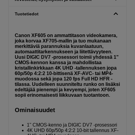
Tuotetiedot
Canon XF605 on ammattitason videokamera,
joka korvaa XF705-mallin ja tuo mukanaan
merkittäviä parannuksia kuvanlaatuun,
automaattitarkennukseen ja liitettävyyteen.
Uusi DIGIC DV7 -prosessori toimii yhdessä 1"
CMOS-kennon kanssa ja mahdollistaa
kristallinkirkkaan 4K UHD -tallennuksen jopa
60p/50p 4:2:2 10-bittisenä XF-AVC- tai MP4-
muodossa sekä jopa 120 fps Full HD HFR -
tilassa. Uudelleen suunniteltu runko on lisäksi
edeltäjää pienempi ja kevyempi, joten XF605
sopii erinomaisesti liikkuvaan tuotantoon.
Ominaisuudet
1" CMOS-kenno ja DIGIC DV7 -prosessori
4K UHD 60p/50p 4:2:2 10-bit tallennus XF-