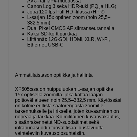
AVC- tai MP4-muodossa
Canon Log 3 sekä HDR-tuki (PQ ja HLG)
Jopa 120 fps Full HD -tilassa (HFR)
L-sarjan 15x optinen zoom (noin 25,5–
382,5 mm)
Dual Pixel CMOS AF silmänseurannalla
Kaksi SD-korttipaikkaa
Liitännät: 12G-SDI, HDMI, XLR, Wi-Fi,
Ethernet, USB-C
Ammattilaistason optiikka ja hallinta
XF605:ssa on huippuluokan L-sarjan optiikka
15x optisella zoomilla, joka kattaa laajan
polttovälialueen noin 25,5–382,5 mm. Käytössäsi
on kolme erillistä säätörengasta zoomille,
tarkennukselle ja iirikselle, joten kuvaaminen on
nopeaa ja tarkkaa. Kolmitilainen kuvanvakautus,
sisäänrakennetut ND-suodattimet sekä
infrapunasuodin tuovat lisää joustavuutta
vaihteleviin kuvausolosuhteisiin.