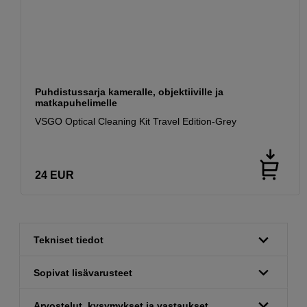
Puhdistussarja kameralle, objektiiville ja
matkapuhelimelle
VSGO Optical Cleaning Kit Travel Edition-Grey
24
EUR
Tekniset tiedot
Sopivat lisävarusteet
Arvostelut, kysymykset ja vastaukset