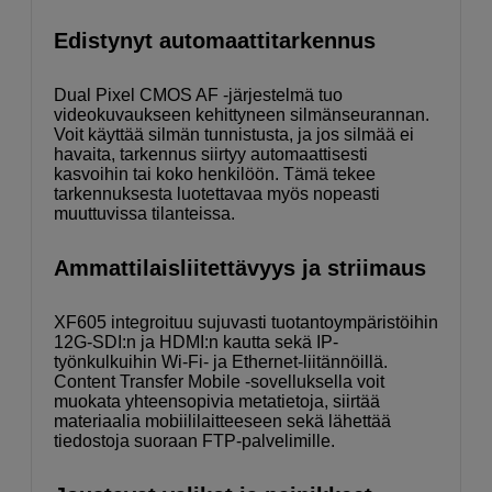
Edistynyt automaattitarkennus
Dual Pixel CMOS AF -järjestelmä tuo
videokuvaukseen kehittyneen silmänseurannan.
Voit käyttää silmän tunnistusta, ja jos silmää ei
havaita, tarkennus siirtyy automaattisesti
kasvoihin tai koko henkilöön. Tämä tekee
tarkennuksesta luotettavaa myös nopeasti
muuttuvissa tilanteissa.
Ammattilaisliitettävyys ja striimaus
XF605 integroituu sujuvasti tuotantoympäristöihin
12G-SDI:n ja HDMI:n kautta sekä IP-
työnkulkuihin Wi-Fi- ja Ethernet-liitännöillä.
Content Transfer Mobile -sovelluksella voit
muokata yhteensopivia metatietoja, siirtää
materiaalia mobiililaitteeseen sekä lähettää
tiedostoja suoraan FTP-palvelimille.