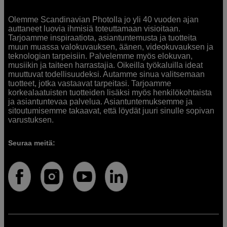
Olemme Scandinavian Photolla jo yli 40 vuoden ajan
auttaneet luovia ihmisiä toteuttamaan visioitaan.
Tarjoamme inspiraatiota, asiantuntemusta ja tuotteita
muun muassa valokuvauksen, äänen, videokuvauksen ja
teknologian tarpeisiin. Palvelemme myös elokuvan,
musiikin ja taiteen harrastajia. Oikeilla työkaluilla ideat
muuttuvat todellisuudeksi. Autamme sinua valitsemaan
tuotteet, jotka vastaavat tarpeitasi. Tarjoamme
korkealaatuisten tuotteiden lisäksi myös henkilökohtaista
ja asiantuntevaa palvelua. Asiantuntemuksemme ja
sitoutumisemme takaavat, että löydät juuri sinulle sopivan
varustuksen.
Seuraa meitä: