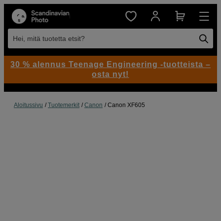
Hei, mitä tuotetta etsit?
30 % alennus Teenage Engineering -tuotteista –
osta nyt!
Aloitussivu
Tuotemerkit
Canon
Canon XF605