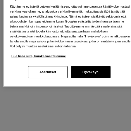
Käytämme evästeitä tietojen keräämiseen, jotta voimme parantaa käyttökokemustasi
verkkosivustollamme, analysoida verkkoliikennettä, mukauttaa sisältöä ja näyttää
Ilmainen toimitus yli 200 EUR ostoksille
asiaankuuluvaa yksilöllistä markkinointia. Nämä evästeet sisältävät sekä omia että
ulkopuolisten kumppaneidemme kuten Googlen evästeitä, joiden kanssa jaamme
Osta nyt ja maksa myöhemmin
tietoja markkinoinnin personoimiseksi. Tavoitteemme on näyttää sinulle aina sitä
sisältöä, josta olet todella kiinnostunut, jotta saat parhaan mahdollisen
Henkilökohtaista palvelua
ostokokemuksen verkkokaupassa. Napsauttamalla "Hyväksyn" voimme jatkossakin
tarjota sinulle inspiraatiota ja henkilökohtaisia tarjouksia, jotka on räätälöity juuri sinulle
Voit tietysti muuttaa asetuksiasi milloin tahansa.
Lue lisää siitä, kuinka käsittelemme
Sopivat lisävarusteet
Näytä lisää
Asetukset
Hyväksyn