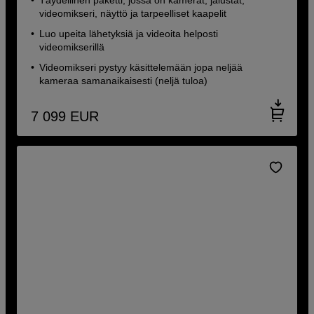
Täydellinen paketti, jossa on kamerat, jalustat,
videomikseri, näyttö ja tarpeelliset kaapelit
Luo upeita lähetyksiä ja videoita helposti
videomikserillä
Videomikseri pystyy käsittelemään jopa neljää
kameraa samanaikaisesti (neljä tuloa)
7 099
EUR