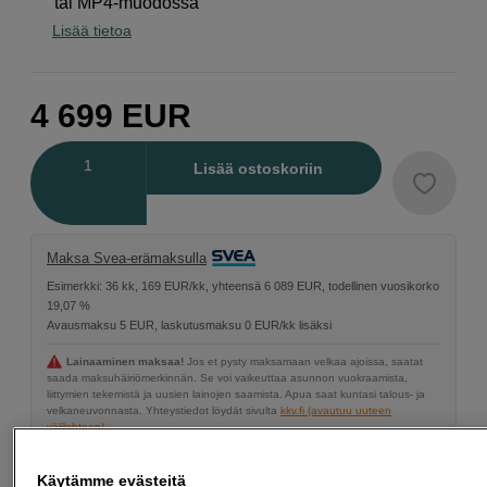
tai MP4-muodossa
Lisää tietoa
4 699
EUR
Määrä
Lisää ostoskoriin
Maksa Svea-erämaksulla
Esimerkki: 36 kk, 169 EUR/kk, yhteensä 6 089 EUR, todellinen vuosikorko
19,07 %
Avausmaksu 5 EUR, laskutusmaksu 0 EUR/kk lisäksi
Lainaaminen maksaa!
Jos et pysty maksamaan velkaa ajoissa, saatat
saada maksuhäiriömerkinnän. Se voi vaikeuttaa asunnon vuokraamista,
liittymien tekemistä ja uusien lainojen saamista. Apua saat kuntasi talous- ja
velkaneuvonnasta. Yhteystiedot löydät sivulta
kkv.fi (avautuu uuteen
välilehteen)
Käytämme evästeitä