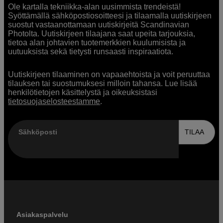
Ole kartalla tekniikka-alan uusimmista trendeistä!
Syöttämällä sähköpostiosoitteesi ja tilaamalla uutiskirjeen
suostut vastaanottamaan uutiskirjeitä Scandinavian
Photolta. Uutiskirjeen tilaajana saat upeita tarjouksia,
tietoa alan johtavien tuotemerkkien kuulumisista ja
uutuuksista sekä tietysti runsaasti inspiraatiota.
Uutiskirjeen tilaaminen on vapaaehtoista ja voit peruuttaa
tilauksen tai suostumuksesi milloin tahansa. Lue lisää
henkilötietojen käsittelystä ja oikeuksistasi
tietosuojaselosteestamme
.
Sähköposti
TILAA
Asiakaspalvelu