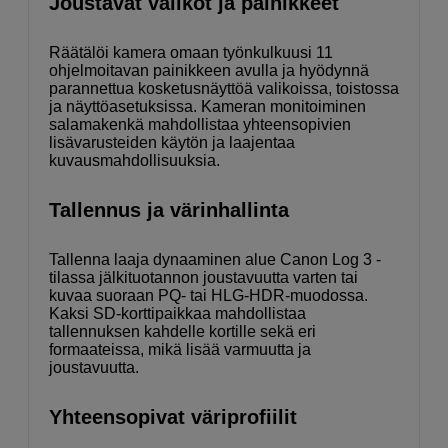
Joustavat valikot ja painikkeet
Räätälöi kamera omaan työnkulkuusi 11
ohjelmoitavan painikkeen avulla ja hyödynnä
parannettua kosketusnäyttöä valikoissa, toistossa
ja näyttöasetuksissa. Kameran monitoiminen
salamakenkä mahdollistaa yhteensopivien
lisävarusteiden käytön ja laajentaa
kuvausmahdollisuuksia.
Tallennus ja värinhallinta
Tallenna laaja dynaaminen alue Canon Log 3 -
tilassa jälkituotannon joustavuutta varten tai
kuvaa suoraan PQ- tai HLG-HDR-muodossa.
Kaksi SD-korttipaikkaa mahdollistaa
tallennuksen kahdelle kortille sekä eri
formaateissa, mikä lisää varmuutta ja
joustavuutta.
Yhteensopivat väriprofiilit