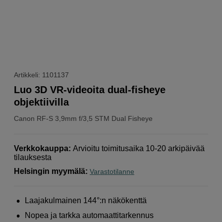
Artikkeli: 1101137
Luo 3D VR-videoita dual-fisheye
objektiivilla
Canon
RF-S 3,9mm f/3,5 STM Dual Fisheye
Verkkokauppa
:
Arvioitu toimitusaika 10-20 arkipäivää
tilauksesta
Helsingin myymälä
:
Varastotilanne
Laajakulmainen 144°:n näkökenttä
Nopea ja tarkka automaattitarkennus