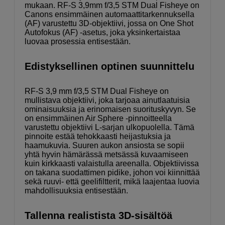
mukaan. RF-S 3,9mm f/3,5 STM Dual Fisheye on
Canons ensimmäinen automaattitarkennuksella
(AF) varustettu 3D-objektiivi, jossa on One Shot
Autofokus (AF) -asetus, joka yksinkertaistaa
luovaa prosessia entisestään.
Edistyksellinen optinen suunnittelu
RF-S 3,9 mm f/3,5 STM Dual Fisheye on
mullistava objektiivi, joka tarjoaa ainutlaatuisia
ominaisuuksia ja erinomaisen suorituskyvyn. Se
on ensimmäinen Air Sphere -pinnoitteella
varustettu objektiivi L-sarjan ulkopuolella. Tämä
pinnoite estää tehokkaasti heijastuksia ja
haamukuvia. Suuren aukon ansiosta se sopii
yhtä hyvin hämärässä metsässä kuvaamiseen
kuin kirkkaasti valaistulla areenalla. Objektiivissa
on takana suodattimen pidike, johon voi kiinnittää
sekä ruuvi- että geelifiltterit, mikä laajentaa luovia
mahdollisuuksia entisestään.
Tallenna realistista 3D-sisältöä