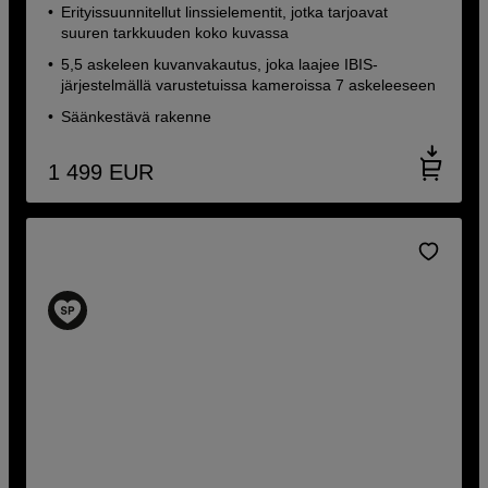
Erityissuunnitellut linssielementit, jotka tarjoavat
suuren tarkkuuden koko kuvassa
5,5 askeleen kuvanvakautus, joka laajee IBIS-
järjestelmällä varustetuissa kameroissa 7 askeleeseen
Säänkestävä rakenne
1 499
EUR