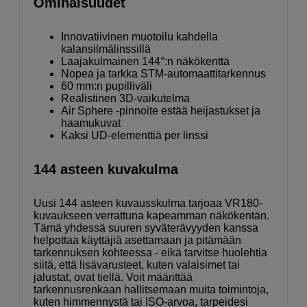
Ominaisuudet
Innovatiivinen muotoilu kahdella
kalansilmälinssillä
Laajakulmainen 144°:n näkökenttä
Nopea ja tarkka STM-automaattitarkennus
60 mm:n pupilliväli
Realistinen 3D-vaikutelma
Air Sphere -pinnoite estää heijastukset ja
haamukuvat
Kaksi UD-elementtiä per linssi
144 asteen kuvakulma
Uusi 144 asteen kuvausskulma tarjoaa VR180-
kuvaukseen verrattuna kapeamman näkökentän.
Tämä yhdessä suuren syväterävyyden kanssa
helpottaa käyttäjiä asettamaan ja pitämään
tarkennuksen kohteessa - eikä tarvitse huolehtia
siitä, että lisävarusteet, kuten valaisimet tai
jalustat, ovat tiellä. Voit määrittää
tarkennusrenkaan hallitsemaan muita toimintoja,
kuten himmennystä tai ISO-arvoa, tarpeidesi