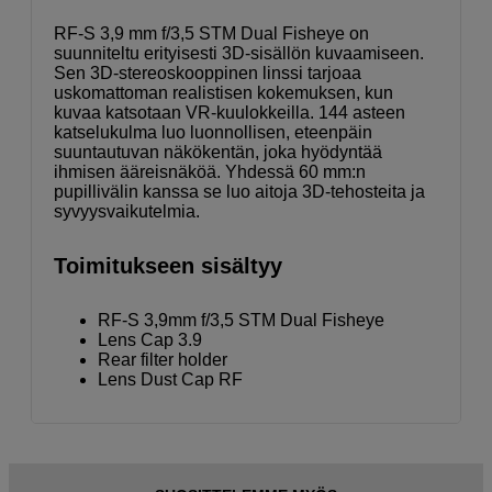
RF-S 3,9 mm f/3,5 STM Dual Fisheye on
suunniteltu erityisesti 3D-sisällön kuvaamiseen.
Sen 3D-stereoskooppinen linssi tarjoaa
uskomattoman realistisen kokemuksen, kun
kuvaa katsotaan VR-kuulokkeilla. 144 asteen
katselukulma luo luonnollisen, eteenpäin
suuntautuvan näkökentän, joka hyödyntää
ihmisen ääreisnäköä. Yhdessä 60 mm:n
pupillivälin kanssa se luo aitoja 3D-tehosteita ja
syvyysvaikutelmia.
Toimitukseen sisältyy
RF-S 3,9mm f/3,5 STM Dual Fisheye
Lens Cap 3.9
Rear filter holder
Lens Dust Cap RF