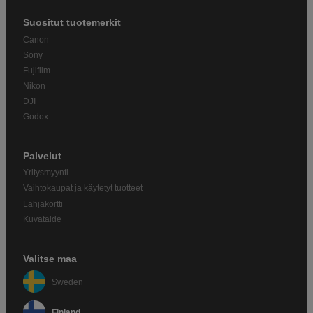
Suositut tuotemerkit
Canon
Sony
Fujifilm
Nikon
DJI
Godox
Palvelut
Yritysmyynti
Vaihtokaupat ja käytetyt tuotteet
Lahjakortti
Kuvataide
Valitse maa
Sweden
Finland