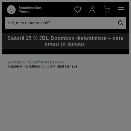
Hei, mitä tuotetta etsit?
Säästä 25 % JBL Boombox -kaiuttimista – osta
omasi jo tänään!
Aloitussivu
Tuotemerkit
Canon
Canon RF-S 3,9mm f/3,5 STM Dual Fisheye