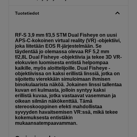
Tuotetiedot
RF-S 3,9 mm f/3,5 STM Dual Fisheye on uusi
APS-C-kokoinen virtual reality (VR) -objektiivi,
joka liitetään EOS R-järjestelmään. Se
täydentää jo olemassa olevaa RF 5,2 mm
f/2,8L Dual Fisheye -objektiivia ja tekee 3D VR-
elokuvien luomisesta entistä helpompaa
kaikille, myös aloittelijoille. Dual Fisheye -
objektiivissa on kaksi erillistä linssiä, jotka on
sijoitettu vierekkäin simuloimaan ihmisen
binokulaarista näköä. Jokainen linssi tallentaa
kuvan eri kulmasta, jolloin syntyy kaksi
erillistä kuvaa, jotka vastaavat vasemman ja
oikean silmän näkökenttää. Tämä
stereoskooppinen efekti mahdollistaa
syvyyden havaitsemisen VR:ssä, mikä tekee
kokemuksesta entistäkin
mukaansatempaavamman.