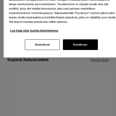
tietoja markkinoinnin personoimiseksi. Tavoitteemme on näyttää sinulle aina sitä
sisältöä, josta olet todella kiinnostunut, jotta saat parhaan mahdollisen
ostokokemuksen verkkokaupassa. Napsauttamalla "Hyväksyn" voimme jatkossakin
Ilmainen toimitus yli 200 EUR ostoksille
tarjota sinulle inspiraatiota ja henkilökohtaisia tarjouksia, jotka on räätälöity juuri sinulle
Voit tietysti muuttaa asetuksiasi milloin tahansa.
Osta nyt ja maksa myöhemmin
Lue lisää siitä, kuinka käsittelemme
Henkilökohtaista palvelua
Asetukset
Hyväksyn
Sopivat lisävarusteet
Näytä lisää