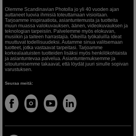
Olemme Scandinavian Photolla jo yli 40 vuoden ajan
auttaneet luovia ihmisiä toteuttamaan visioitaan.
Tarjoamme inspiraatiota, asiantuntemusta ja tuotteita
muun muassa valokuvauksen, äänen, videokuvauksen ja
teknologian tarpeisiin. Palvelemme myös elokuvan,
musiikin ja taiteen harrastajia. Oikeilla työkaluilla ideat
muuttuvat todellisuudeksi. Autamme sinua valitsemaan
tuotteet, jotka vastaavat tarpeitasi. Tarjoamme
korkealaatuisten tuotteiden lisäksi myös henkilökohtaista
ja asiantuntevaa palvelua. Asiantuntemuksemme ja
sitoutumisemme takaavat, että löydät juuri sinulle sopivan
varustuksen.
Seuraa meitä: