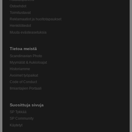
Ostoehdot
Toimitustavat
Reklamaatiot ja huoltotapaukset
Henkilötiedot
Muuta evästeasetuksia
Tietoa meistä
Scandinavian Photo
Myymälät & Aukioloajat
Historiamme
Avoimet työpaikat
Code of Conduct
Ilmiantajien Portaali
Suosittuja sivuja
SP Tykkää
SP Community
Käytetyt