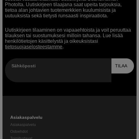
Photolta. Uutiskirjeen tilaajana saat upeita tarjouksia,
tietoa alan johtavien tuotemerkkien kuulumisista ja
uutuuksista sekä tietysti runsaasti inspiraatiota.
Uutiskirjeen tilaaminen on vapaaehtoista ja voit peruuttaa
tilauksen tai suostumuksesi milloin tahansa. Lue lisää
henkilötietojen käsittelystä ja oikeuksistasi
tietosuojaselosteestamme
.
Sähköposti
TILAA
Asiakaspalvelu
Asiakaspalvelu
Ostoehdot
Toimitustavat