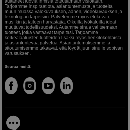
auttaneet luovia ihmisiä toteuttamaan visioitaan.
Tarjoamme inspiraatiota, asiantuntemusta ja tuotteita
muun muassa valokuvauksen, äänen, videokuvauksen ja
teknologian tarpeisiin. Palvelemme myös elokuvan,
musiikin ja taiteen harrastajia. Oikeilla työkaluilla ideat
muuttuvat todellisuudeksi. Autamme sinua valitsemaan
tuotteet, jotka vastaavat tarpeitasi. Tarjoamme
korkealaatuisten tuotteiden lisäksi myös henkilökohtaista
ja asiantuntevaa palvelua. Asiantuntemuksemme ja
sitoutumisemme takaavat, että löydät juuri sinulle sopivan
varustuksen.
Seuraa meitä: