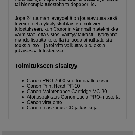
tai hienompia tulosteita taidepaperille.
Jopa 24 tuuman leveydellä on joustavuutta sekä
leveiden että yksityiskohtaisten motiivien
tulostukseen, kun Canonin värinhallintatekniikka
varmistaa, että visiosi välittyy tarkasti. Hyödynnä
mahdollisuutta kokeilla ja luoda ainutlaatuisia
teoksia itse – ja toimita vaikuttavia tuloksia
jokaisessa tulosteessa.
Toimitukseen sisältyy
Canon PRO-2600 suurformaattitulostin
Canon Print Head PF-10
Canon Maintenance Cartridge MC-30
Aloituspakkaus Canon Lucia PRO-musteita
Canon virtajohto
Canonin asennus-CD ja käsikirja