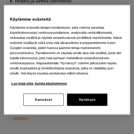
Nopea ja tarkka värintoisto
Lisää tietoa
Käytämme evästeitä
Käytämme evästeitä tietojen keräämiseen, jotta voimme parantaa
3 890
EUR
käyttökokemustasi verkkosivustollamme, analysoida verkkoliikennettä,
mukauttaa sisältöä ja näyttää asiaankuuluvaa yksilöllistä markkinointia. Nämä
evästeet sisältävät sekä omia että ulkopuolisten kumppaneidemme kuten
Määrä
Lisää ostoskoriin
Googlen evästeitä, joiden kanssa jaamme tietoja markkinoinnin
personoimiseksi. Tavoitteemme on näyttää sinulle aina sitä sisältöä, josta olet
todella kiinnostunut, jotta saat parhaan mahdollisen ostokokemuksen
verkkokaupassa. Napsauttamalla "Hyväksyn" voimme jatkossakin tarjota
sinulle inspiraatiota ja henkilökohtaisia tarjouksia, jotka on räätälöity juuri
Maksa Svea-erämaksulla
sinulle. Voit tietysti muuttaa asetuksiasi milloin tahansa.
Esimerkki: 36 kk, 140 EUR/kk, yhteensä 5 045 EUR, todellinen vuosikorko
Lue lisää siitä, kuinka käsittelemme
19,07 %
Avausmaksu 5 EUR, laskutusmaksu 0 EUR/kk lisäksi
Asetukset
Hyväksyn
Lainaaminen maksaa!
Jos et pysty maksamaan velkaa ajoissa, saatat
saada maksuhäiriömerkinnän. Se voi vaikeuttaa asunnon vuokraamista,
liittymien tekemistä ja uusien lainojen saamista. Apua saat kuntasi talous- ja
velkaneuvonnasta. Yhteystiedot löydät sivulta
kkv.fi (avautuu uuteen
välilehteen)