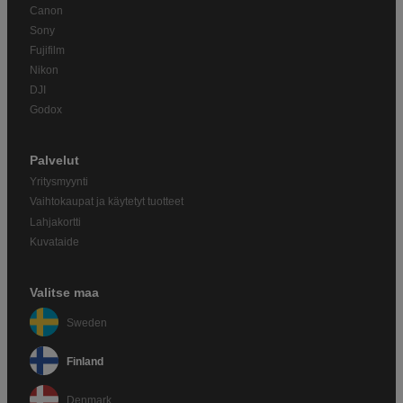
Canon
Sony
Fujifilm
Nikon
DJI
Godox
Palvelut
Yritysmyynti
Vaihtokaupat ja käytetyt tuotteet
Lahjakortti
Kuvataide
Valitse maa
Sweden
Finland
Denmark