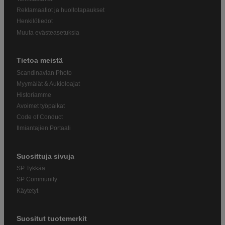
Reklamaatiot ja huoltotapaukset
Henkilötiedot
Muuta evästeasetuksia
Tietoa meistä
Scandinavian Photo
Myymälät & Aukioloajat
Historiamme
Avoimet työpaikat
Code of Conduct
Ilmiantajien Portaali
Suosittuja sivuja
SP Tykkää
SP Community
Käytetyt
Suositut tuotemerkit