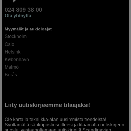
024 809 38 00
Ota yhteyttä
Myymälät ja aukioloajat
Stockholm
Oslo
Helsinki
København
Malmö
Borås
Liity uutiskirjeemme tilaajaksi!
Ole kartalla tekniikka-alan uusimmista trendeistä!
Syöttämällä sähköpostiosoitteesi ja tilaamalla uutiskirjeen
suostut vastaanottamaan uutiskirjeitä Scandinavian