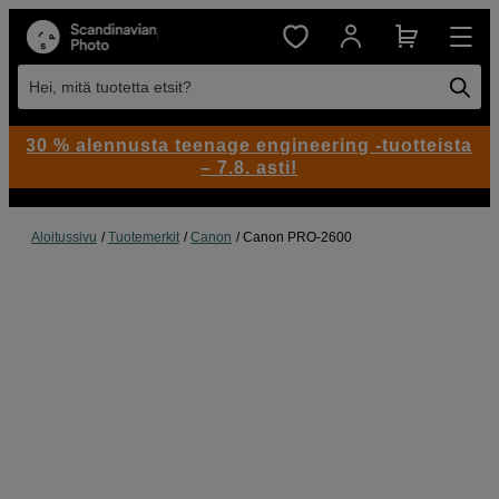
Hei, mitä tuotetta etsit?
30 % alennusta teenage engineering -tuotteista
– 7.8. asti!
Aloitussivu
Tuotemerkit
Canon
Canon PRO-2600