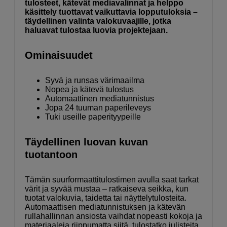
tulosteet, kätevät mediavalinnat ja helppo
käsittely tuottavat vaikuttavia lopputuloksia –
täydellinen valinta valokuvaajille, jotka
haluavat tulostaa luovia projektejaan.
Ominaisuudet
Syvä ja runsas värimaailma
Nopea ja kätevä tulostus
Automaattinen mediatunnistus
Jopa 24 tuuman paperileveys
Tuki useille paperityypeille
Täydellinen luovan kuvan
tuotantoon
Tämän suurformaattitulostimen avulla saat tarkat
värit ja syvää mustaa – ratkaiseva seikka, kun
tuotat valokuvia, taidetta tai näyttelytulosteita.
Automaattisen mediatunnistuksen ja kätevän
rullahallinnan ansiosta vaihdat nopeasti kokoja ja
materiaaleja riippumatta siitä, tulostatko julisteita