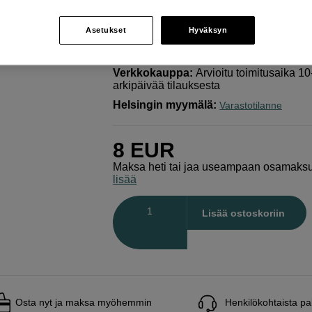
2x/1,4x
Canon
Objektiivin etusuojus telejatkeelle 2x/
Asetukset
Hyväksyn
Verkkokauppa
:
Arvioitu toimitusaika 1
arkipäivää tilauksesta
Helsingin myymälä
:
Varastotilanne
8
EUR
Maksa heti tai jaa useampaan osamaks
lisää
Määrä
Lisää ostoskoriin
Osta nyt ja maksa myöhemmin
Henkilökohtaista pa