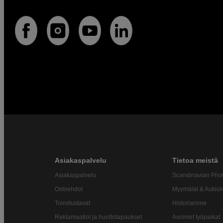
Asiakaspalvelu
Tietoa meistä
Asiakaspalvelu
Scandinavian Pho
Ostoehdot
Myymälät & Aukiol
Toimitustavat
Historiamme
Reklamaatiot ja huoltotapaukset
Avoimet työpaikat