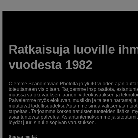
Ratkaisuja luoville ihm
vuodesta 1982
Olemme Scandinavian Photolla jo yli 40 vuoden ajan auttan
toteuttamaan visioitaan. Tarjoamme inspiraatiota, asiantunt
muassa valokuvauksen, äänen, videokuvauksen ja teknologi
Palvelemme myös elokuvan, musiikin ja taiteen harrastajia. O
muuttuvat todellisuudeksi. Autamme sinua valitsemaan tuott
tarpeitasi. Tarjoamme korkealaatuisten tuotteiden lisäksi m
asiantuntevaa palvelua. Asiantuntemuksemme ja sitoutumi
löydät juuri sinulle sopivan varustuksen.
Seuraa meitä: