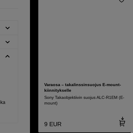
Varaosa – takalinssinsuojus E-mount-
kiinnitykselle
Sony Takaobjektiivin suojus ALC-R1EM (E-
oka
mount)
9
EUR