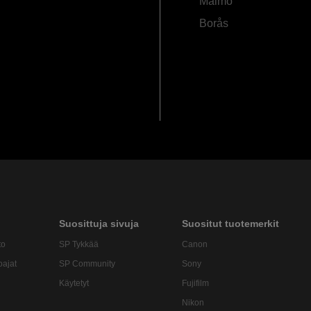
Malmö
Borås
Suosittuja sivuja
Suositut tuotemerkit
to
SP Tykkää
Canon
oajat
SP Community
Sony
Käytetyt
Fujifilm
Nikon