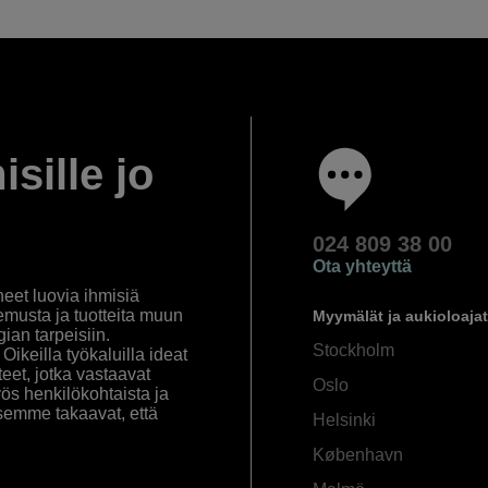
isille jo
024 809 38 00
Ota yhteyttä
eet luovia ihmisiä
emusta ja tuotteita muun
Myymälät ja aukioloajat
an tarpeisiin.
Stockholm
ikeilla työkaluilla ideat
eet, jotka vastaavat
Oslo
yös henkilökohtaista ja
semme takaavat, että
Helsinki
København