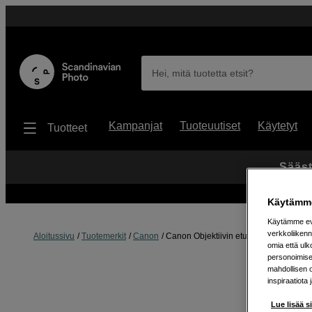
Hei, mitä tuotetta etsit?
Kampanjat
Tuoteuutiset
Käytetyt
Tuotteet
Sääst
Käytämme
Käytämme evä
verkkoliikenn
Aloitussivu
Tuotemerkit
Canon
Canon Objektiivin etusuojus telejatkee
omia että ul
personoimisek
mahdollisen 
inspiraatiota 
Lue lisää s