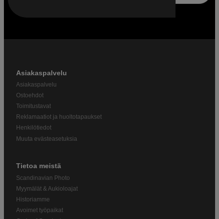
Asiakaspalvelu
Asiakaspalvelu
Ostoehdot
Toimitustavat
Reklamaatiot ja huoltotapaukset
Henkilötiedot
Muuta evästeasetuksia
Tietoa meistä
Scandinavian Photo
Myymälät & Aukioloajat
Historiamme
Avoimet työpaikat