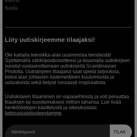
Malmö
Borås
Liity uutiskirjeemme tilaajaksi!
Ole kartalla tekniikka-alan uusimmista trendeistä!
Syöttämällä sähköpostiosoitteesi ja tilaamalla uutiskirjeen
suostut vastaanottamaan uutiskirjeitä Scandinavian
Photolta. Uutiskirjeen tilaajana saat upeita tarjouksia,
tietoa alan johtavien tuotemerkkien kuulumisista ja
uutuuksista sekä tietysti runsaasti inspiraatiota.
Uutiskirjeen tilaaminen on vapaaehtoista ja voit peruuttaa
tilauksen tai suostumuksesi milloin tahansa. Lue lisää
henkilötietojen käsittelystä ja oikeuksistasi
tietosuojaselosteestamme
.
Sähköposti
TILAA