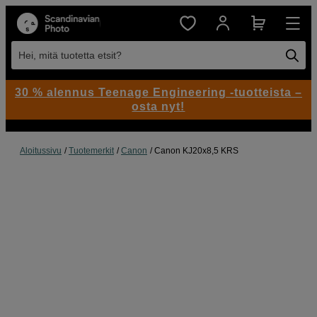
Hei, mitä tuotetta etsit?
30 % alennus Teenage Engineering -tuotteista –
osta nyt!
Aloitussivu
Tuotemerkit
Canon
Canon KJ20x8,5 KRS