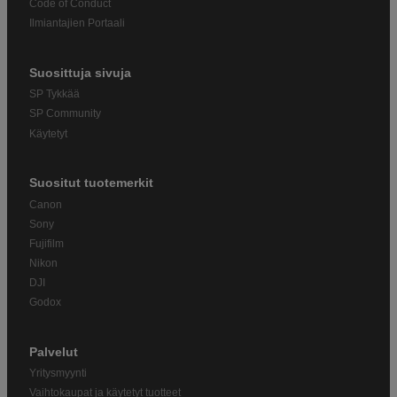
Code of Conduct
Ilmiantajien Portaali
Suosittuja sivuja
SP Tykkää
SP Community
Käytetyt
Suositut tuotemerkit
Canon
Sony
Fujifilm
Nikon
DJI
Godox
Palvelut
Yritysmyynti
Vaihtokaupat ja käytetyt tuotteet