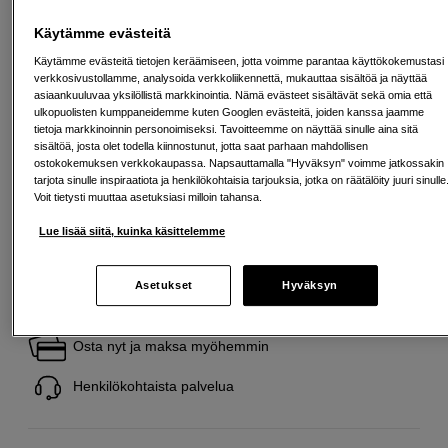
Käytämme evästeitä
Maksa Svea-erämaksulla
Käytämme evästeitä tietojen keräämiseen, jotta voimme parantaa käyttökokemustasi
verkkosivustollamme, analysoida verkkoliikennettä, mukauttaa sisältöä ja näyttää
Esimerkki: 36 kk, 270 EUR/kk, yhteensä 9 725 EUR, todellinen vuosikorko
asiaankuuluvaa yksilöllistä markkinointia. Nämä evästeet sisältävät sekä omia että
19,07 %
ulkopuolisten kumppaneidemme kuten Googlen evästeitä, joiden kanssa jaamme
Avausmaksu 5 EUR, laskutusmaksu 0 EUR/kk lisäksi
tietoja markkinoinnin personoimiseksi. Tavoitteemme on näyttää sinulle aina sitä
sisältöä, josta olet todella kiinnostunut, jotta saat parhaan mahdollisen
Lainaaminen maksaa!
Jos et pysty maksamaan velkaa ajoissa, saatat
ostokokemuksen verkkokaupassa. Napsauttamalla "Hyväksyn" voimme jatkossakin
saada maksuhäiriömerkinnän. Se voi vaikeuttaa asunnon vuokraamista,
liittymien tekemistä ja uusien lainojen saamista. Apua saat kuntasi talous- ja
tarjota sinulle inspiraatiota ja henkilökohtaisia tarjouksia, jotka on räätälöity juuri sinulle
velkaneuvonnasta. Yhteystiedot löydät sivulta
kkv.fi (avautuu uuteen
Voit tietysti muuttaa asetuksiasi milloin tahansa.
välilehteen)
Lue lisää siitä, kuinka käsittelemme
Asetukset
Hyväksyn
Ilmainen toimitus yli 200 EUR ostoksille
Osta nyt ja maksa myöhemmin
Henkilökohtaista palvelua