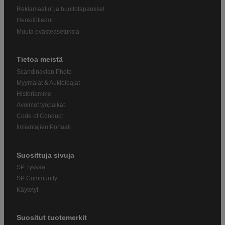
Reklamaatiot ja huoltotapaukset
Henkilötiedot
Muuta evästeasetuksia
Tietoa meistä
Scandinavian Photo
Myymälät & Aukioloajat
Historiamme
Avoimet työpaikat
Code of Conduct
Ilmiantajien Portaali
Suosittuja sivuja
SP Tykkää
SP Community
Käytetyt
Suositut tuotemerkit