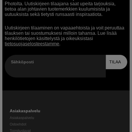
Photolta. Uutiskirjeen tilaajana saat upeita tarjouksia,
tietoa alan johtavien tuotemerkkien kuulumisista ja
uutuuksista sekä tietysti runsaasti inspiraatiota.
Uutiskirjeen tilaaminen on vapaaehtoista ja voit peruuttaa
tilauksen tai suostumuksesi milloin tahansa. Lue lisää
henkilötietojen käsittelystä ja oikeuksistasi
tietosuojaselosteestamme
.
Sähköposti
TILAA
Asiakaspalvelu
Asiakaspalvelu
Ostoehdot
Toimitustavat