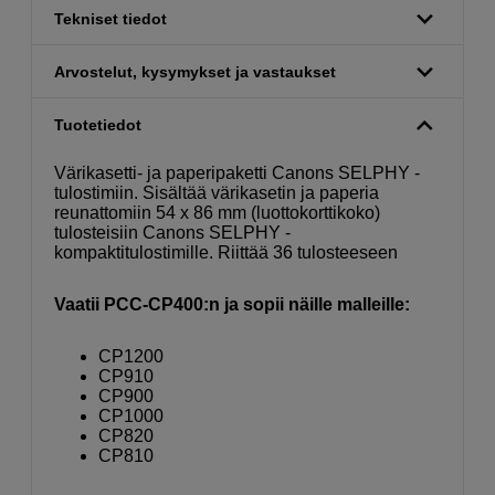
Tekniset tiedot
Arvostelut, kysymykset ja vastaukset
Tuotetiedot
Värikasetti- ja paperipaketti Canons SELPHY -
tulostimiin. Sisältää värikasetin ja paperia
reunattomiin 54 x 86 mm (luottokorttikoko)
tulosteisiin Canons SELPHY -
kompaktitulostimille. Riittää 36 tulosteeseen
Vaatii PCC-CP400:n ja sopii näille malleille:
CP1200
CP910
CP900
CP1000
CP820
CP810