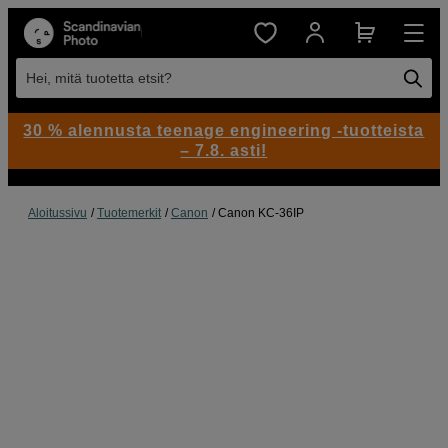
Hei, mitä tuotetta etsit?
30 % alennusta teenage engineering -tuotteista
– 7.8. asti!
Aloitussivu
Tuotemerkit
Canon
Canon KC-36IP