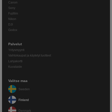
Canon
Sony
Fujifilm
Nikon
DJI
Godox
Palvelut
Yritysmyynti
Vaihtokaupat ja käytetyt tuotteet
Lahjakortti
Kuvataide
Valitse maa
Sweden
Finland
Denmark