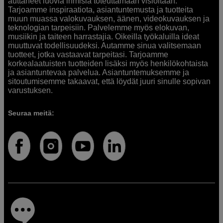
auttaneet luovia ihmisiä toteuttamaan visioitaan.
Tarjoamme inspiraatiota, asiantuntemusta ja tuotteita
muun muassa valokuvauksen, äänen, videokuvauksen ja
teknologian tarpeisiin. Palvelemme myös elokuvan,
musiikin ja taiteen harrastajia. Oikeilla työkaluilla ideat
muuttuvat todellisuudeksi. Autamme sinua valitsemaan
tuotteet, jotka vastaavat tarpeitasi. Tarjoamme
korkealaatuisten tuotteiden lisäksi myös henkilökohtaista
ja asiantuntevaa palvelua. Asiantuntemuksemme ja
sitoutumisemme takaavat, että löydät juuri sinulle sopivan
varustuksen.
Seuraa meitä: