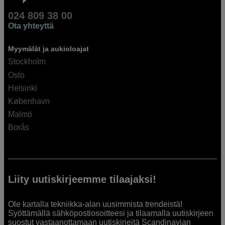
024 809 38 00
Ota yhteyttä
Myymälät ja aukioloajat
Stockholm
Oslo
Helsinki
København
Malmö
Borås
Liity uutiskirjeemme tilaajaksi!
Ole kartalla tekniikka-alan uusimmista trendeistä!
Syöttämällä sähköpostiosoitteesi ja tilaamalla uutiskirjeen
suostut vastaanottamaan uutiskirjeitä Scandinavian