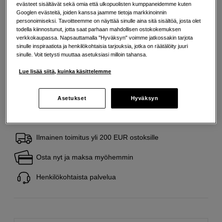
Lisää tietoa
evästeet sisältävät sekä omia että ulkopuolisten kumppaneidemme kuten
Googlen evästeitä, joiden kanssa jaamme tietoja markkinoinnin
personoimiseksi. Tavoitteemme on näyttää sinulle aina sitä sisältöä, josta olet
todella kiinnostunut, jotta saat parhaan mahdollisen ostokokemuksen
19
EUR
verkkokaupassa. Napsauttamalla "Hyväksyn" voimme jatkossakin tarjota
sinulle inspiraatiota ja henkilökohtaisia tarjouksia, jotka on räätälöity juuri
Maksa heti tai jaa useampaan osamaksuun
Lue lisää
sinulle. Voit tietysti muuttaa asetuksiasi milloin tahansa.
Määrä
Lue lisää siitä, kuinka käsittelemme
Lisää ostoskoriin
Asetukset
Hyväksyn
Ilmainen toimitus yli 200 EUR ostoksille
Osta nyt ja maksa myöhemmin
Henkilökohtaista palvelua