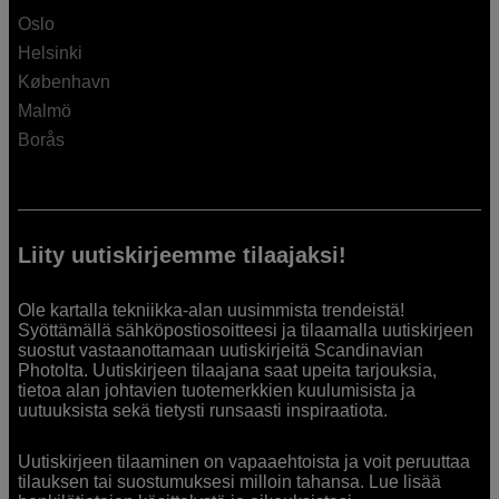
Oslo
Helsinki
København
Malmö
Borås
Liity uutiskirjeemme tilaajaksi!
Ole kartalla tekniikka-alan uusimmista trendeistä!
Syöttämällä sähköpostiosoitteesi ja tilaamalla uutiskirjeen
suostut vastaanottamaan uutiskirjeitä Scandinavian
Photolta. Uutiskirjeen tilaajana saat upeita tarjouksia,
tietoa alan johtavien tuotemerkkien kuulumisista ja
uutuuksista sekä tietysti runsaasti inspiraatiota.
Uutiskirjeen tilaaminen on vapaaehtoista ja voit peruuttaa
tilauksen tai suostumuksesi milloin tahansa. Lue lisää