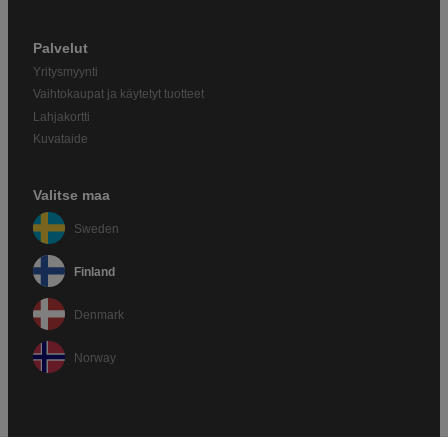
Palvelut
Yritysmyynti
Vaihtokaupat ja käytetyt tuotteet
Lahjakortti
Kuvataide
Valitse maa
Sweden
Finland
Denmark
Norway