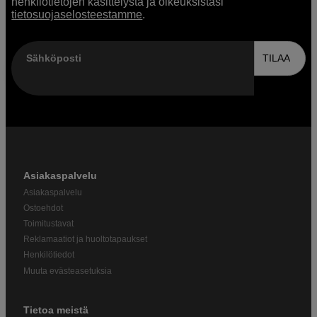
henkilötietojen käsittelystä ja oikeuksistasi
tietosuojaselosteestamme
.
Sähköposti
TILAA
Asiakaspalvelu
Asiakaspalvelu
Ostoehdot
Toimitustavat
Reklamaatiot ja huoltotapaukset
Henkilötiedot
Muuta evästeasetuksia
Tietoa meistä