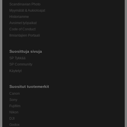
Scandinavian Photo
Myymälät & Aukioloajat
Historiamme
Avoimet työpaikat
Code of Conduct
Ilmiantajien Portaali
Suosittuja sivuja
SP Tykkää
SP Community
Käytetyt
Suositut tuotemerkit
Canon
Sony
Fujifilm
Nikon
DJI
Godox