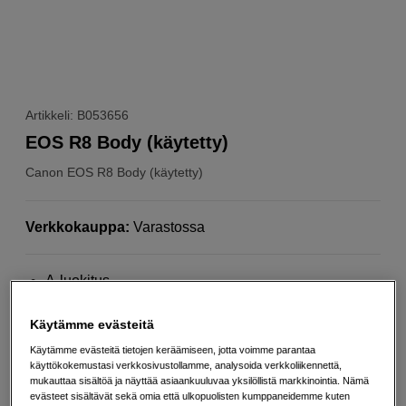
Artikkeli: B053656
EOS R8 Body (käytetty)
Canon
EOS R8 Body (käytetty)
Verkkokauppa
:
Varastossa
A-luokitus
1 vuoden takuu
Käytämme evästeitä
Valmistajan tuotekuva sivulla
Käytämme evästeitä tietojen keräämiseen, jotta voimme parantaa
Lisää tietoa
käyttökokemustasi verkkosivustollamme, analysoida verkkoliikennettä,
mukauttaa sisältöä ja näyttää asiaankuuluvaa yksilöllistä markkinointia. Nämä
evästeet sisältävät sekä omia että ulkopuolisten kumppaneidemme kuten