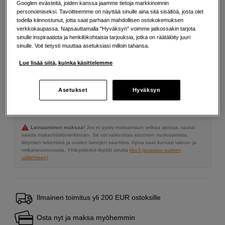
Googlen evästeitä, joiden kanssa jaamme tietoja markkinoinnin
1 349
EUR
personoimiseksi. Tavoitteemme on näyttää sinulle aina sitä sisältöä, josta olet
todella kiinnostunut, jotta saat parhaan mahdollisen ostokokemuksen
verkkokaupassa. Napsauttamalla "Hyväksyn" voimme jatkossakin tarjota
Määrä
Lisää ostoskoriin
sinulle inspiraatiota ja henkilökohtaisia tarjouksia, jotka on räätälöity juuri
sinulle. Voit tietysti muuttaa asetuksiasi milloin tahansa.
Lue lisää siitä, kuinka käsittelemme
Maksa Svea-erämaksulla
Asetukset
Hyväksyn
Esimerkki: 36 kk, 48 EUR/kk, yhteensä 1 733 EUR, todellinen vuosikorko
19,07 %
Avausmaksu 5 EUR, laskutusmaksu 0 EUR/kk lisäksi
Lainaaminen maksaa!
Jos et pysty maksamaan velkaa ajoissa, saatat
saada maksuhäiriömerkinnän. Se voi vaikeuttaa asunnon vuokraamista,
liittymien tekemistä ja uusien lainojen saamista. Apua saat kuntasi talous- ja
velkaneuvonnasta. Yhteystiedot löydät sivulta
kkv.fi (avautuu uuteen
välilehteen)
Ilmainen toimitus yli 200 EUR ostoksille
Osta nyt ja maksa myöhemmin