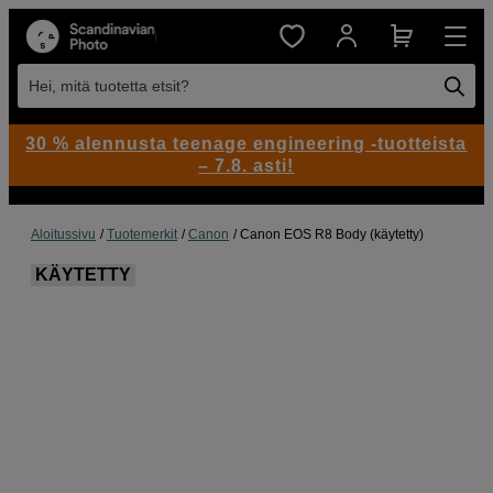
Hei, mitä tuotetta etsit?
30 % alennusta teenage engineering -tuotteista
– 7.8. asti!
Aloitussivu
Tuotemerkit
Canon
Canon EOS R8 Body (käytetty)
KÄYTETTY