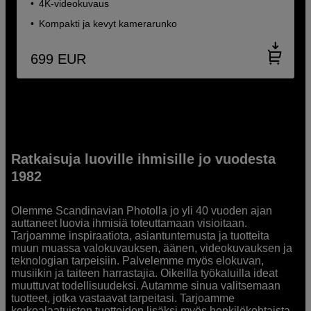
4K-videokuvaus
Kompakti ja kevyt kamerarunko
699
EUR
Ratkaisuja luoville ihmisille jo vuodesta
1982
Olemme Scandinavian Photolla jo yli 40 vuoden ajan
auttaneet luovia ihmisiä toteuttamaan visioitaan.
Tarjoamme inspiraatiota, asiantuntemusta ja tuotteita
muun muassa valokuvauksen, äänen, videokuvauksen ja
teknologian tarpeisiin. Palvelemme myös elokuvan,
musiikin ja taiteen harrastajia. Oikeilla työkaluilla ideat
muuttuvat todellisuudeksi. Autamme sinua valitsemaan
tuotteet, jotka vastaavat tarpeitasi. Tarjoamme
korkealaatuisten tuotteiden lisäksi myös henkilökohtaista