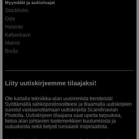
Myymälät ja aukioloajat
Stockholm
Oslo
Helsinki
København
Malmö
Borås
Liity uutiskirjeemme tilaajaksi!
Ole kartalla tekniikka-alan uusimmista trendeistä!
Syöttämällä sähköpostiosoitteesi ja tilaamalla uutiskirjeen
suostut vastaanottamaan uutiskirjeitä Scandinavian
Photolta. Uutiskirjeen tilaajana saat upeita tarjouksia,
tietoa alan johtavien tuotemerkkien kuulumisista ja
uutuuksista sekä tietysti runsaasti inspiraatiota.