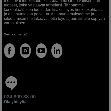
muuttuvat todellisuudeksi. Autamme sinua valitsemaan
tuotteet, jotka vastaavat tarpeitasi. Tarjoamme
korkealaatuisten tuotteiden lisäksi myös henkilökohtaista
ja asiantuntevaa palvelua. Asiantuntemuksemme ja
sitoutumisemme takaavat, että löydät juuri sinulle sopivan
varustuksen.
Seuraa meitä:
024 809 38 00
Ota yhteyttä