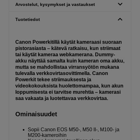
Arvostelut, kysymykset ja vastaukset
Tuotetiedot
Canon Powerkitillä käytät kameraasi suoraan
pistorasiasta – kätevä ratkaisu, kun striimaat
tai käytät kameraa webkamerana. Dummy-
akku näyttää samalta kuin kameran oma akku,
mutta se mahdollistaa virransyötön mukana
tulevalla verkkovirtasovittimella. Canon
Powerkit tekee striimauksesta ja
videokokouksista huolettomampaa, kun akun
loppumisesta ei tarvitse murehtia – kamerasi
saa vakaata ja luotettavaa verkkovirtaa.
Ominaisuudet
Sopii Canon EOS M50-, M50 II-, M100- ja
M200-kameroihin