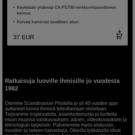
Käytetään yhdessä CA-PS700-verkkovirtasovittimen
kanssa.
Korvaa kamerasi tavallisen akun.
37
EUR
Ratkaisuja luoville ihmisille jo vuodesta
1982
Olemme Scandinavian Photolla jo yli 40 vuoden ajan
auttaneet luovia ihmisiä toteuttamaan visioitaan.
Tarjoamme inspiraatiota, asiantuntemusta ja tuotteita
muun muassa valokuvauksen, äänen, videokuvauksen ja
teknologian tarpeisiin. Palvelemme myös elokuvan,
musiikin ja taiteen harrastajia. Oikeilla työkaluilla ideat