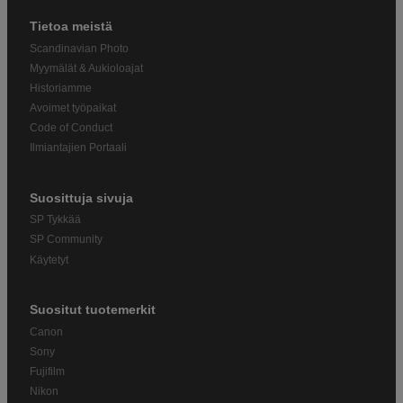
Tietoa meistä
Scandinavian Photo
Myymälät & Aukioloajat
Historiamme
Avoimet työpaikat
Code of Conduct
Ilmiantajien Portaali
Suosittuja sivuja
SP Tykkää
SP Community
Käytetyt
Suositut tuotemerkit
Canon
Sony
Fujifilm
Nikon