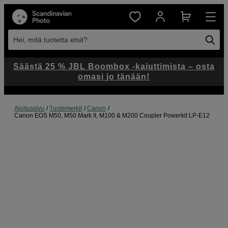
Hei, mitä tuotetta etsit?
Säästä 25 % JBL Boombox -kaiuttimista – osta
omasi jo tänään!
Aloitussivu
Tuotemerkit
Canon
Canon EOS M50, M50 Mark II, M100 & M200 Coupler Powerkit LP-E12