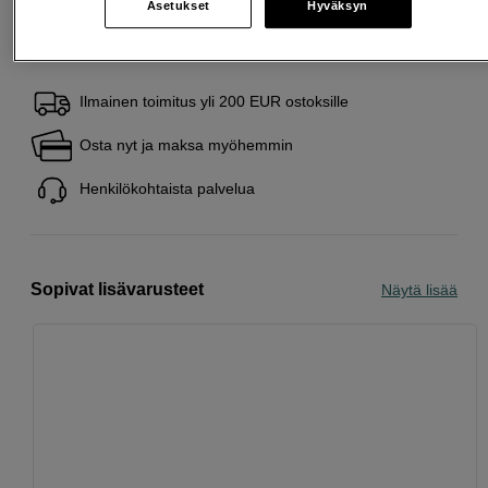
Asetukset
Hyväksyn
Ilmainen toimitus yli 200 EUR ostoksille
Osta nyt ja maksa myöhemmin
Henkilökohtaista palvelua
Sopivat lisävarusteet
Näytä lisää