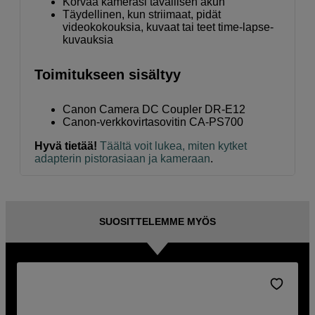
Korvaa kamerasi tavallisen akun
Täydellinen, kun striimaat, pidät
videokokouksia, kuvaat tai teet time-lapse-
kuvauksia
Toimitukseen sisältyy
Canon Camera DC Coupler DR-E12
Canon-verkkovirtasovitin CA-PS700
Hyvä tietää!
Täältä voit lukea, miten kytket
adapterin pistorasiaan ja kameraan
.
SUOSITTELEMME MYÖS