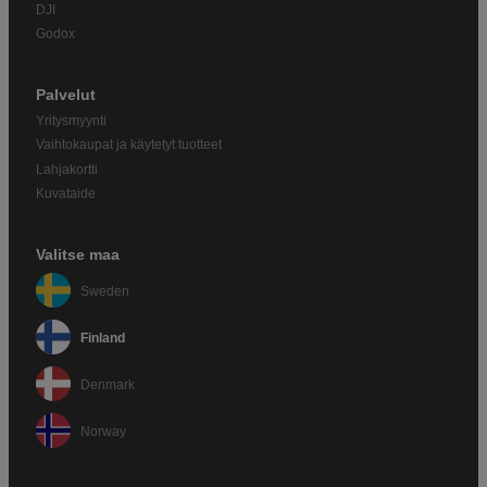
DJI
Godox
Palvelut
Yritysmyynti
Vaihtokaupat ja käytetyt tuotteet
Lahjakortti
Kuvataide
Valitse maa
Sweden
Finland
Denmark
Norway