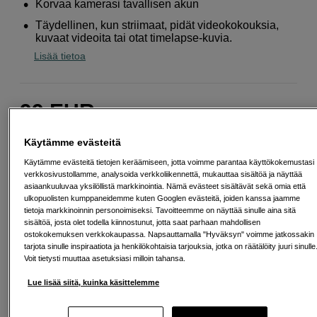
Korvaa kamerasi tavallisen akun
Täydellinen, kun striimaat, pidät videokokouksia,
kuvaat videoita tai otat timelapse-kuvia.
Lisää tietoa
99
EUR
Määrä
Käytämme evästeitä
Lisää ostoskoriin
Käytämme evästeitä tietojen keräämiseen, jotta voimme parantaa käyttökokemustasi
verkkosivustollamme, analysoida verkkoliikennettä, mukauttaa sisältöä ja näyttää
asiaankuuluvaa yksilöllistä markkinointia. Nämä evästeet sisältävät sekä omia että
ulkopuolisten kumppaneidemme kuten Googlen evästeitä, joiden kanssa jaamme
Maksa Svea-erämaksulla
tietoja markkinoinnin personoimiseksi. Tavoitteemme on näyttää sinulle aina sitä
Esimerkki: 36 kk, 4 EUR/kk, yhteensä 149 EUR, todellinen vuosikorko
sisältöä, josta olet todella kiinnostunut, jotta saat parhaan mahdollisen
ostokokemuksen verkkokaupassa. Napsauttamalla "Hyväksyn" voimme jatkossakin
19,07 %
tarjota sinulle inspiraatiota ja henkilökohtaisia tarjouksia, jotka on räätälöity juuri sinulle
Avausmaksu 5 EUR, laskutusmaksu 0 EUR/kk lisäksi
Voit tietysti muuttaa asetuksiasi milloin tahansa.
Lainaaminen maksaa!
Jos et pysty maksamaan velkaa ajoissa, saatat
saada maksuhäiriömerkinnän. Se voi vaikeuttaa asunnon vuokraamista,
Lue lisää siitä, kuinka käsittelemme
liittymien tekemistä ja uusien lainojen saamista. Apua saat kuntasi talous- ja
velkaneuvonnasta. Yhteystiedot löydät sivulta
kkv.fi (avautuu uuteen
välilehteen)