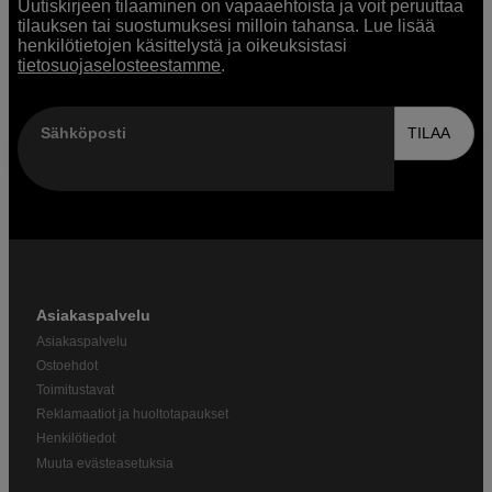
Uutiskirjeen tilaaminen on vapaaehtoista ja voit peruuttaa
tilauksen tai suostumuksesi milloin tahansa. Lue lisää
henkilötietojen käsittelystä ja oikeuksistasi
tietosuojaselosteestamme
.
Sähköposti
TILAA
Asiakaspalvelu
Asiakaspalvelu
Ostoehdot
Toimitustavat
Reklamaatiot ja huoltotapaukset
Henkilötiedot
Muuta evästeasetuksia