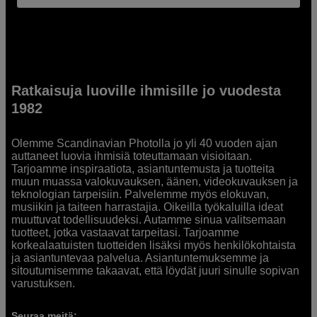
Ratkaisuja luoville ihmisille jo vuodesta
1982
Olemme Scandinavian Photolla jo yli 40 vuoden ajan
auttaneet luovia ihmisiä toteuttamaan visioitaan.
Tarjoamme inspiraatiota, asiantuntemusta ja tuotteita
muun muassa valokuvauksen, äänen, videokuvauksen ja
teknologian tarpeisiin. Palvelemme myös elokuvan,
musiikin ja taiteen harrastajia. Oikeilla työkaluilla ideat
muuttuvat todellisuudeksi. Autamme sinua valitsemaan
tuotteet, jotka vastaavat tarpeitasi. Tarjoamme
korkealaatuisten tuotteiden lisäksi myös henkilökohtaista
ja asiantuntevaa palvelua. Asiantuntemuksemme ja
sitoutumisemme takaavat, että löydät juuri sinulle sopivan
varustuksen.
Seuraa meitä: