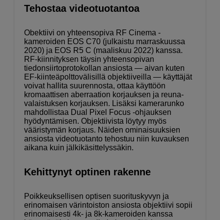
Tehostaa videotuotantoa
Obektiivi on yhteensopiva RF Cinema -
kameroiden EOS C70 (julkaistu marraskuussa
2020) ja EOS R5 C (maaliskuu 2022) kanssa.
RF-kiinnityksen täysin yhteensopivan
tiedonsiirtoprotokollan ansiosta — aivan kuten
EF-kiinteäpolttovälisillä objektiiveilla — käyttäjät
voivat hallita suurennosta, ottaa käyttöön
kromaattisen aberraation korjauksen ja reuna-
valaistuksen korjauksen. Lisäksi kamerarunko
mahdollistaa Dual Pixel Focus -ohjauksen
hyödyntämisen. Objektiivista löytyy myös
vääristymän korjaus. Näiden ominaisuuksien
ansiosta videotuotanto tehostuu niin kuvauksen
aikana kuin jälkikäsittelyssäkin.
Kehittynyt optinen rakenne
Poikkeuksellisen optisen suorituskyvyn ja
erinomaisen värintoiston ansiosta objektiivi sopii
erinomaisesti 4k- ja 8k-kameroiden kanssa