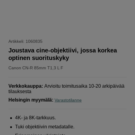
Artikkeli: 1060835
Joustava cine-objektiivi, jossa korkea
optinen suorituskyky
Canon
CN-R 85mm T1,3 L F
Verkkokauppa
:
Arvioitu toimitusaika 10-20 arkipäivää
tilauksesta
Helsingin myymälä
:
Varastotilanne
4K- ja 8K-tarkkuus.
Tuki objektiivin metadatalle.