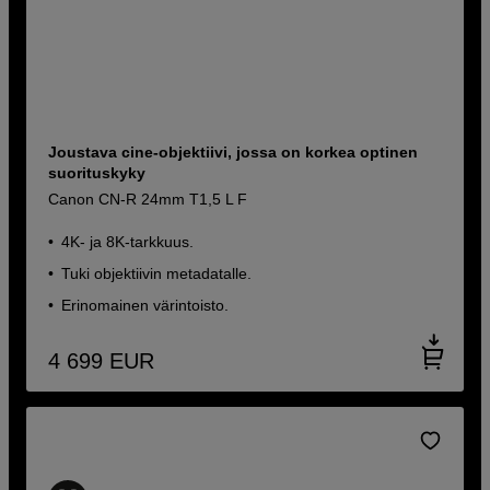
Joustava cine-objektiivi, jossa on korkea optinen
suorituskyky
Canon CN-R 24mm T1,5 L F
4K- ja 8K-tarkkuus.
Tuki objektiivin metadatalle.
Erinomainen värintoisto.
4 699
EUR