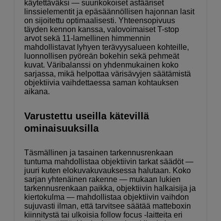
käytettäväksi — suurikokoiset asfääriset
linssielementit ja epäsäännöllisen hajonnan lasit
on sijoitettu optimaalisesti. Yhteensopivuus
täyden kennon kanssa, valovoimaiset T-stop
arvot sekä 11-lamellinen himmennin
mahdollistavat lyhyen terävyysalueen kohteille,
luonnollisen pyöreän bokehin sekä pehmeät
kuvat. Väribalanssi on yhdenmukainen koko
sarjassa, mikä helpottaa värisävyjen säätämistä
objektiivia vaihdettaessa saman kohtauksen
aikana.
Varustettu useilla kätevillä
ominaisuuksilla
Täsmällinen ja tasainen tarkennusrenkaan
tuntuma mahdollistaa objektiivin tarkat säädöt —
juuri kuten elokuvakuvauksessa halutaan. Koko
sarjan yhtenäinen rakenne — mukaan lukien
tarkennusrenkaan paikka, objektiivin halkaisija ja
kiertokulma — mahdollistaa objektiivin vaihdon
sujuvasti ilman, että tarvitsee säätää matteboxin
kiinnitystä tai ulkoisia follow focus -laitteita eri