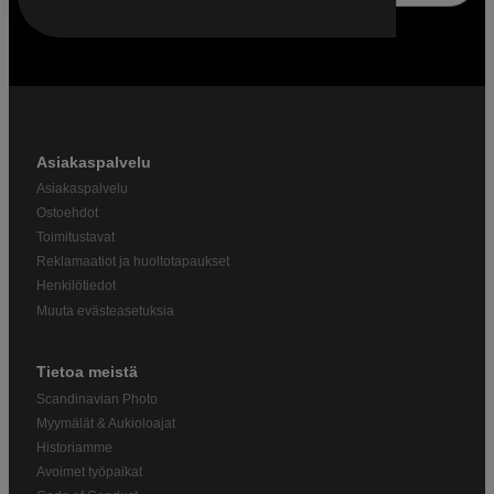
Asiakaspalvelu
Asiakaspalvelu
Ostoehdot
Toimitustavat
Reklamaatiot ja huoltotapaukset
Henkilötiedot
Muuta evästeasetuksia
Tietoa meistä
Scandinavian Photo
Myymälät & Aukioloajat
Historiamme
Avoimet työpaikat