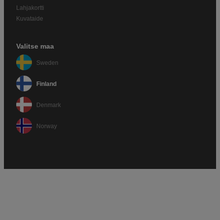
Lahjakortti
Kuvataide
Valitse maa
Sweden
Finland
Denmark
Norway