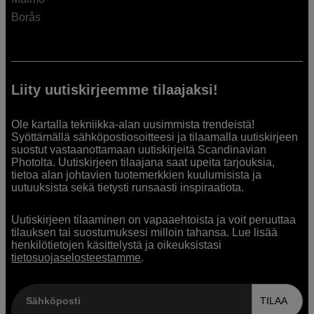
Borås
Liity uutiskirjeemme tilaajaksi!
Ole kartalla tekniikka-alan uusimmista trendeistä!
Syöttämällä sähköpostiosoitteesi ja tilaamalla uutiskirjeen
suostut vastaanottamaan uutiskirjeitä Scandinavian
Photolta. Uutiskirjeen tilaajana saat upeita tarjouksia,
tietoa alan johtavien tuotemerkkien kuulumisista ja
uutuuksista sekä tietysti runsaasti inspiraatiota.
Uutiskirjeen tilaaminen on vapaaehtoista ja voit peruuttaa
tilauksen tai suostumuksesi milloin tahansa. Lue lisää
henkilötietojen käsittelystä ja oikeuksistasi
tietosuojaselosteestamme
.
Sähköposti
TILAA