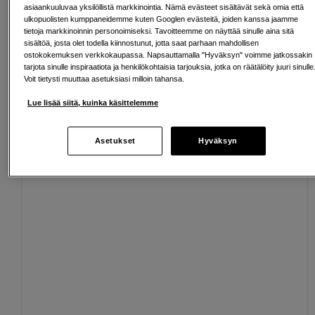
asiaankuuluvaa yksilöllistä markkinointia. Nämä evästeet sisältävät sekä omia että
ulkopuolisten kumppaneidemme kuten Googlen evästeitä, joiden kanssa jaamme
Ilmainen toimitus yli 200 EUR ostoksille
tietoja markkinoinnin personoimiseksi. Tavoitteemme on näyttää sinulle aina sitä
sisältöä, josta olet todella kiinnostunut, jotta saat parhaan mahdollisen
ostokokemuksen verkkokaupassa. Napsauttamalla "Hyväksyn" voimme jatkossakin
Osta nyt ja maksa myöhemmin
tarjota sinulle inspiraatiota ja henkilökohtaisia tarjouksia, jotka on räätälöity juuri sinulle
Voit tietysti muuttaa asetuksiasi milloin tahansa.
Henkilökohtaista palvelua
Lue lisää siitä, kuinka käsittelemme
Asetukset
Hyväksyn
Sopivat lisävarusteet
Näytä lisää