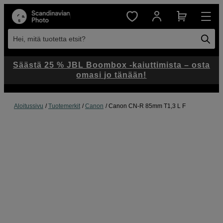
Hei, mitä tuotetta etsit?
Säästä 25 % JBL Boombox -kaiuttimista – osta
omasi jo tänään!
Aloitussivu
Tuotemerkit
Canon
Canon CN-R 85mm T1,3 L F