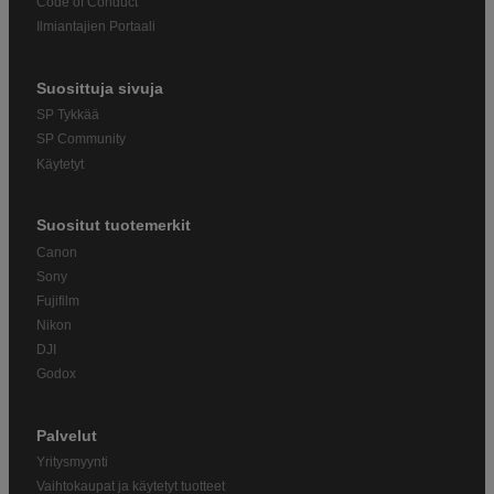
Code of Conduct
Ilmiantajien Portaali
Suosittuja sivuja
SP Tykkää
SP Community
Käytetyt
Suositut tuotemerkit
Canon
Sony
Fujifilm
Nikon
DJI
Godox
Palvelut
Yritysmyynti
Vaihtokaupat ja käytetyt tuotteet