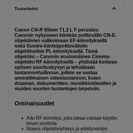
Tuotetiedot
Canon CN-R 85mm T1,3 L F perustuu
Canonin nykyiseen kiinteän polttovälin CN-E-
objektiivien valikoimaan EF-kiinnityksellä
sekä Sumire-kiinteäpolttovälisiin
objektiiveihin PL-kiinnityksellä. Tämä
objektiivi – Canonin ensimmäinen Cinema-
objektiivi RF-kiinnityksellä – yhdistää korkean
optisen suorituskyvyn ja tehokkaan
tuotannonhallinnan, jolloin se vastaa
ammattimaisen videotuotannon, kuten
draaman, dokumenttien, musiikkivideoiden ja
muiden suurten tuotantojen tarpeisiin.
Ominaisuudet
Aito RF-kiinnitys, joka takaa vakaan käytön
ilman sovitinta
Nopea objektiiviyhteys ja edistyneiden