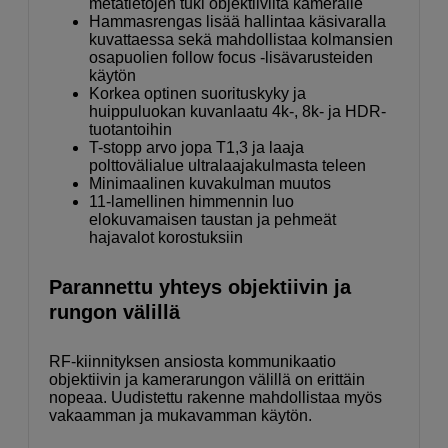
metatietojen tuki objektiivilta kameralle
Hammasrengas lisää hallintaa käsivaralla
kuvattaessa sekä mahdollistaa kolmansien
osapuolien follow focus -lisävarusteiden
käytön
Korkea optinen suorituskyky ja
huippuluokan kuvanlaatu 4k-, 8k- ja HDR-
tuotantoihin
T-stopp arvo jopa T1,3 ja laaja
polttovälialue ultralaajakulmasta teleen
Minimaalinen kuvakulman muutos
11-lamellinen himmennin luo
elokuvamaisen taustan ja pehmeät
hajavalot korostuksiin
Parannettu yhteys objektiivin ja
rungon välillä
RF-kiinnityksen ansiosta kommunikaatio
objektiivin ja kamerarungon välillä on erittäin
nopeaa. Uudistettu rakenne mahdollistaa myös
vakaamman ja mukavamman käytön.