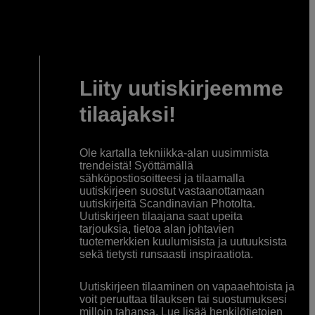
Liity uutiskirjeemme
tilaajaksi!
Ole kartalla tekniikka-alan uusimmista
trendeistä! Syöttämällä
sähköpostiosoitteesi ja tilaamalla
uutiskirjeen suostut vastaanottamaan
uutiskirjeitä Scandinavian Photolta.
Uutiskirjeen tilaajana saat upeita
tarjouksia, tietoa alan johtavien
tuotemerkkien kuulumisista ja uutuuksista
sekä tietysti runsaasti inspiraatiota.
Uutiskirjeen tilaaminen on vapaaehtoista ja
voit peruuttaa tilauksen tai suostumuksesi
milloin tahansa. Lue lisää henkilötietojen