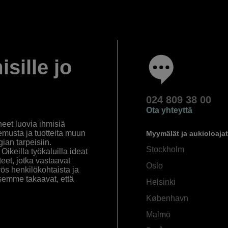
isille jo
024 809 38 00
Ota yhteyttä
eet luovia ihmisiä
emusta ja tuotteita muun
Myymälät ja aukioloajat
an tarpeisiin.
Stockholm
ikeilla työkaluilla ideat
eet, jotka vastaavat
Oslo
yös henkilökohtaista ja
semme takaavat, että
Helsinki
København
Malmö