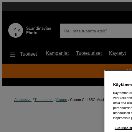
Hei, mitä tuotetta etsit?
Kampanjat
Tuoteuutiset
Käytetyt
Tuotteet
30
Käytämme
Käytämme evä
verkkoliikenn
Aloitussivu
Tuotemerkit
Canon
Canon CLI-65C Mustepatruuna PRO 
omia että ul
personoimisek
mahdollisen 
inspiraatiota 
Lue lisää s