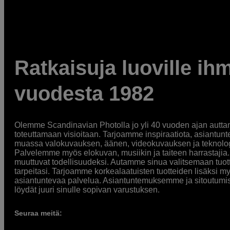
Ratkaisuja luoville ihm
vuodesta 1982
Olemme Scandinavian Photolla jo yli 40 vuoden ajan auttan
toteuttamaan visioitaan. Tarjoamme inspiraatiota, asiantunt
muassa valokuvauksen, äänen, videokuvauksen ja teknologi
Palvelemme myös elokuvan, musiikin ja taiteen harrastajia. O
muuttuvat todellisuudeksi. Autamme sinua valitsemaan tuott
tarpeitasi. Tarjoamme korkealaatuisten tuotteiden lisäksi m
asiantuntevaa palvelua. Asiantuntemuksemme ja sitoutumi
löydät juuri sinulle sopivan varustuksen.
Seuraa meitä: