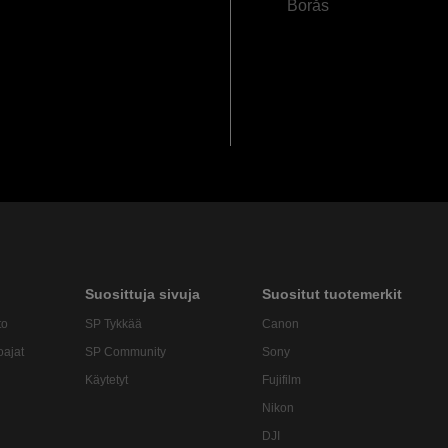
Borås
Suosittuja sivuja
Suositut tuotemerkit
to
SP Tykkää
Canon
oajat
SP Community
Sony
Käytetyt
Fujifilm
Nikon
DJI