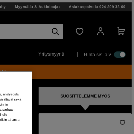
ity
Myymälät & Aukioloajat
Asiakaspalvelu
024 809 38 00
Yritysmyynti
Hinta sis. alv
ti!
e, analysoida
SUOSITTELEMME MYÖS
sisältävät sekä
oinnin
aat parhaan
nulle
milloin tahansa.