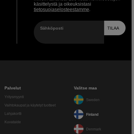
käsittelystä ja oikeuksistasi
tietosuojaselosteestamme
.
Sähköposti
TILAA
Palvelut
Valitse maa
Yritysmyynti
Sweden
Vaihtokaupat ja käytetyt tuotteet
Lahjakortti
Finland
Kuvataide
Denmark