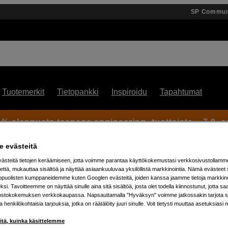
SP Commun
Tuotemerkit
Tietopankki
Inspiroidu
Tapahtumat
 % alennusta teenage engineering -tuotteista – 7.8. as
 evästeitä
steitä tietojen keräämiseen, jotta voimme parantaa käyttökokemustasi verkkosivustollamm
että, mukauttaa sisältöä ja näyttää asiaankuuluvaa yksilöllistä markkinointia. Nämä evästeet 
200
kopuolisten kumppaneidemme kuten Googlen evästeitä, joiden kanssa jaamme tietoja markkin
si. Tavoitteemme on näyttää sinulle aina sitä sisältöä, josta olet todella kiinnostunut, jotta s
ostokokemuksen verkkokaupassa. Napsauttamalla "Hyväksyn" voimme jatkossakin tarjota si
ja henkilökohtaisia tarjouksia, jotka on räätälöity juuri sinulle. Voit tietysti muuttaa asetuksiasi 
Artikkeli: 1049805
Mustekasetti CLI-65C, cyan
iitä, kuinka käsittelemme