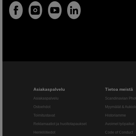
Asiakaspalvelu
Tietoa meistä
Asiakaspalvelu
Scandinavian Pho
Ostoehdot
Myymälät & Aukiol
Toimitustavat
Historiamme
Reklamaatiot ja huoltotapaukset
Avoimet työpaikat
Henkilötiedot
Code of Conduct