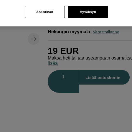
Canon
CLI-65C Mustepatruuna PRO 200
Asetukset
Hyväksyn
Verkkokauppa
:
Varastossa
Helsingin myymälä
:
Varastotilanne
19
EUR
Maksa heti tai jaa useampaan osamaks
lisää
Määrä
Lisää ostoskoriin