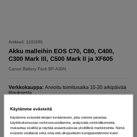
Artikkeli: 1101695
Akku malleihin EOS C70, C80, C400,
C300 Mark III, C500 Mark II ja XF605
Canon
Battery Pack BP-A30N
Verkkokauppa
:
Arvioitu toimitusaika 10-20 arkipäivää
tilauksesta
Helsingin myymälä
:
Varastotilanne
Käytämme evästeitä
Käytämme evästeitä tietojen keräämiseen, jotta voimme parantaa
267
EUR
käyttökokemustasi verkkosivustollamme, analysoida verkkoliikennettä,
mukauttaa sisältöä ja näyttää asiaankuuluvaa yksilöllistä markkinointia. Nämä
evästeet sisältävät sekä omia että ulkopuolisten kumppaneidemme kuten
Määrä
Lisää ostoskoriin