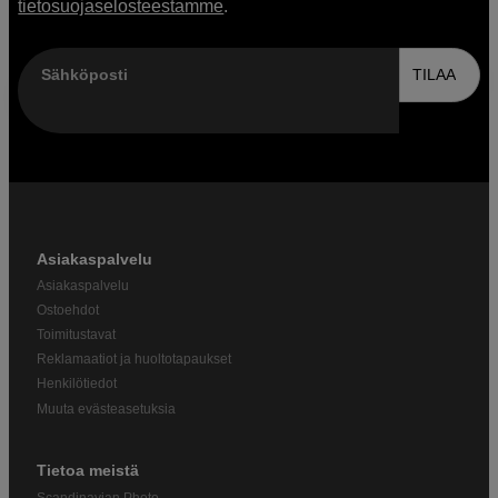
tietosuojaselosteestamme
.
Sähköposti
TILAA
Asiakaspalvelu
Asiakaspalvelu
Ostoehdot
Toimitustavat
Reklamaatiot ja huoltotapaukset
Henkilötiedot
Muuta evästeasetuksia
Tietoa meistä
Scandinavian Photo