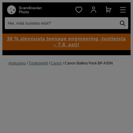
Hei, mitä tuotetta etsit?
30 % alennusta teenage engineering -tuotteista
– 7.8. asti!
Aloitussivu
Tuotemerkit
Canon
Canon Battery Pack BP-A30N