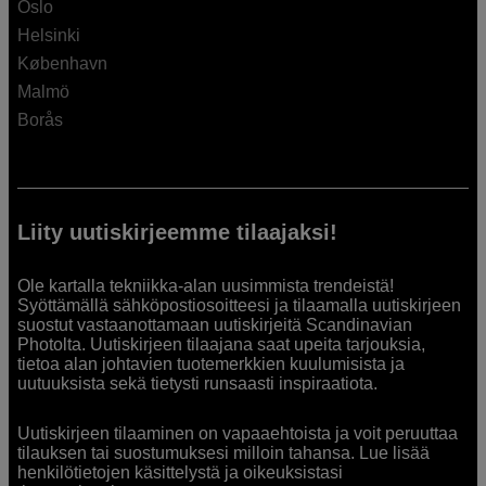
Oslo
Helsinki
København
Malmö
Borås
Liity uutiskirjeemme tilaajaksi!
Ole kartalla tekniikka-alan uusimmista trendeistä!
Syöttämällä sähköpostiosoitteesi ja tilaamalla uutiskirjeen
suostut vastaanottamaan uutiskirjeitä Scandinavian
Photolta. Uutiskirjeen tilaajana saat upeita tarjouksia,
tietoa alan johtavien tuotemerkkien kuulumisista ja
uutuuksista sekä tietysti runsaasti inspiraatiota.
Uutiskirjeen tilaaminen on vapaaehtoista ja voit peruuttaa
tilauksen tai suostumuksesi milloin tahansa. Lue lisää
henkilötietojen käsittelystä ja oikeuksistasi