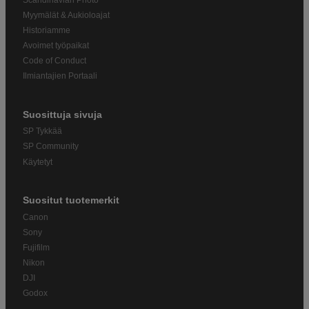
Myymälät & Aukioloajat
Historiamme
Avoimet työpaikat
Code of Conduct
Ilmiantajien Portaali
Suosittuja sivuja
SP Tykkää
SP Community
Käytetyt
Suositut tuotemerkit
Canon
Sony
Fujifilm
Nikon
DJI
Godox