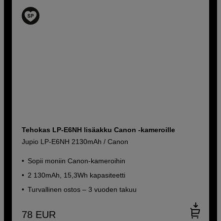
Tehokas LP-E6NH lisäakku Canon -kameroille
Jupio LP-E6NH 2130mAh / Canon
Sopii moniin Canon-kameroihin
2 130mAh, 15,3Wh kapasiteetti
Turvallinen ostos – 3 vuoden takuu
78
EUR