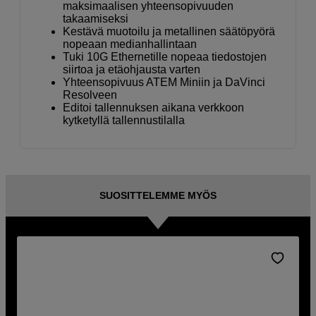
maksimaalisen yhteensopivuuden
takaamiseksi
Kestävä muotoilu ja metallinen säätöpyörä
nopeaan medianhallintaan
Tuki 10G Ethernetille nopeaa tiedostojen
siirtoa ja etäohjausta varten
Yhteensopivuus ATEM Miniin ja DaVinci
Resolveen
Editoi tallennuksen aikana verkkoon
kytketyllä tallennustilalla
SUOSITTELEMME MYÖS