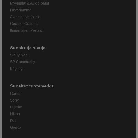
Myymälät & Aukioloajat
Historiamme
Avoimet työpaikat
Code of Conduct
Ilmiantajien Portaali
Suosittuja sivuja
SP Tykkää
SP Community
Käytetyt
Suositut tuotemerkit
Canon
Sony
Fujifilm
Nikon
DJI
Godox