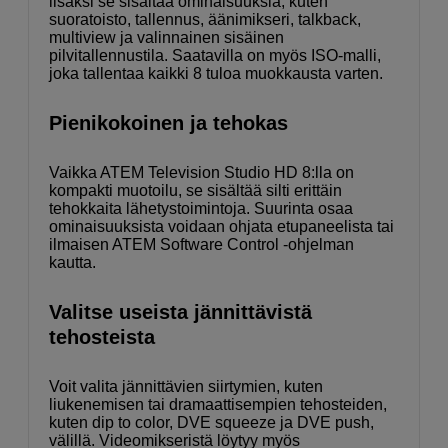
lisäksi se sisältää ominaisuuksia, kuten
suoratoisto, tallennus, äänimikseri, talkback,
multiview ja valinnainen sisäinen
pilvitallennustila. Saatavilla on myös ISO-malli,
joka tallentaa kaikki 8 tuloa muokkausta varten.
Pienikokoinen ja tehokas
Vaikka ATEM Television Studio HD 8:lla on
kompakti muotoilu, se sisältää silti erittäin
tehokkaita lähetystoimintoja. Suurinta osaa
ominaisuuksista voidaan ohjata etupaneelista tai
ilmaisen ATEM Software Control -ohjelman
kautta.
Valitse useista jännittävistä
tehosteista
Voit valita jännittävien siirtymien, kuten
liukenemisen tai dramaattisempien tehosteiden,
kuten dip to color, DVE squeeze ja DVE push,
välillä. Videomikseristä löytyy myös