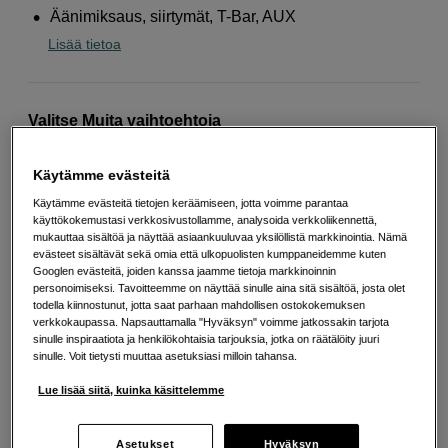
Äänimiksaus, siirtymät, T-Bar, AUX
Lisää tietoa
Valitse Muita vaihtoehtoja
Käytämme evästeitä
Käytämme evästeitä tietojen keräämiseen, jotta voimme parantaa
käyttökokemustasi verkkosivustollamme, analysoida verkkoliikennettä,
mukauttaa sisältöä ja näyttää asiaankuuluvaa yksilöllistä markkinointia. Nämä
evästeet sisältävät sekä omia että ulkopuolisten kumppaneidemme kuten
Googlen evästeitä, joiden kanssa jaamme tietoja markkinoinnin
3 063
EUR
personoimiseksi. Tavoitteemme on näyttää sinulle aina sitä sisältöä, josta olet
todella kiinnostunut, jotta saat parhaan mahdollisen ostokokemuksen
verkkokaupassa. Napsauttamalla "Hyväksyn" voimme jatkossakin tarjota
Määrä
Lisää ostoskoriin
sinulle inspiraatiota ja henkilökohtaisia tarjouksia, jotka on räätälöity juuri
sinulle. Voit tietysti muuttaa asetuksiasi milloin tahansa.
Lue lisää siitä, kuinka käsittelemme
Maksa Svea-erämaksulla
Asetukset
Hyväksyn