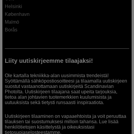
Helsinki
København
Malmö
Borås
Liity uutiskirjeemme tilaajaksi!
Ole kartalla tekniikka-alan uusimmista trendeistä!
Syöttämällä sähköpostiosoitteesi ja tilaamalla uutiskirjeen
suostut vastaanottamaan uutiskirjeitä Scandinavian
Photolta. Uutiskirjeen tilaajana saat upeita tarjouksia,
tietoa alan johtavien tuotemerkkien kuulumisista ja
uutuuksista sekä tietysti runsaasti inspiraatiota.
Uutiskirjeen tilaaminen on vapaaehtoista ja voit peruuttaa
tilauksen tai suostumuksesi milloin tahansa. Lue lisää
henkilötietojen käsittelystä ja oikeuksistasi
tietosuojaselosteestamme
.