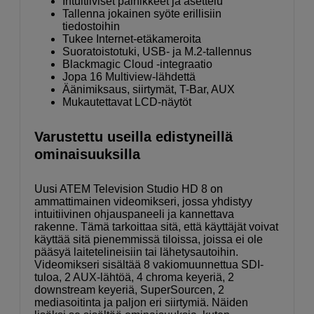
Intuitiiviset painikkeet ja asettelu
Tallenna jokainen syöte erillisiin
tiedostoihin
Tukee Internet-etäkameroita
Suoratoistotuki, USB- ja M.2-tallennus
Blackmagic Cloud -integraatio
Jopa 16 Multiview-lähdettä
Äänimiksaus, siirtymät, T-Bar, AUX
Mukautettavat LCD-näytöt
Varustettu useilla edistyneillä
ominaisuuksilla
Uusi ATEM Television Studio HD 8 on
ammattimainen videomikseri, jossa yhdistyy
intuitiivinen ohjauspaneeli ja kannettava
rakenne. Tämä tarkoittaa sitä, että käyttäjät voivat
käyttää sitä pienemmissä tiloissa, joissa ei ole
pääsyä laitetelineisiin tai lähetysautoihin.
Videomikseri sisältää 8 vakiomuunnettua SDI-
tuloa, 2 AUX-lähtöä, 4 chroma keyeriä, 2
downstream keyeriä, SuperSourcen, 2
mediasoitinta ja paljon eri siirtymiä. Näiden