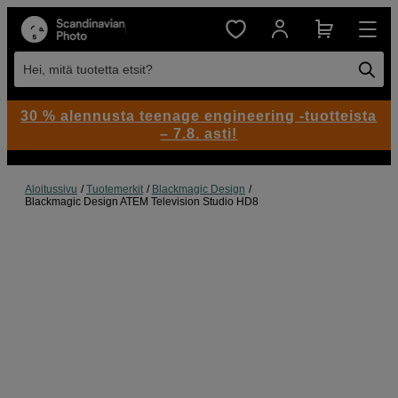
Hei, mitä tuotetta etsit?
30 % alennusta teenage engineering -tuotteista
– 7.8. asti!
Aloitussivu
Tuotemerkit
Blackmagic Design
Blackmagic Design ATEM Television Studio HD8