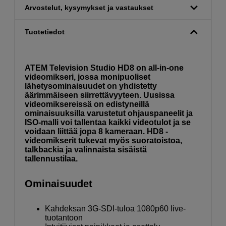
Arvostelut, kysymykset ja vastaukset
Tuotetiedot
ATEM Television Studio HD8 on all-in-one
videomikseri, jossa monipuoliset
lähetysominaisuudet on yhdistetty
äärimmäiseen siirrettävyyteen. Uusissa
videomiksereissä on edistyneillä
ominaisuuksilla varustetut ohjauspaneelit ja
ISO-malli voi tallentaa kaikki videotulot ja se
voidaan liittää jopa 8 kameraan. HD8 -
videomikserit tukevat myös suoratoistoa,
talkbackia ja valinnaista sisäistä
tallennustilaa.
Ominaisuudet
Kahdeksan 3G-SDI-tuloa 1080p60 live-
tuotantoon