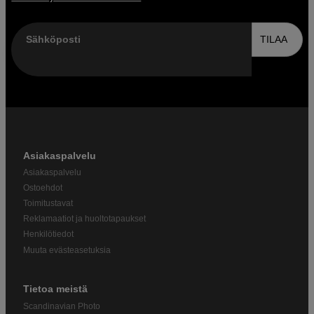
Sähköposti
TILAA
Asiakaspalvelu
Asiakaspalvelu
Ostoehdot
Toimitustavat
Reklamaatiot ja huoltotapaukset
Henkilötiedot
Muuta evästeasetuksia
Tietoa meistä
Scandinavian Photo