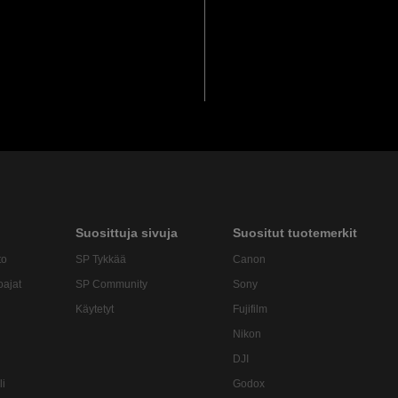
Suosittuja sivuja
Suositut tuotemerkit
to
SP Tykkää
Canon
oajat
SP Community
Sony
Käytetyt
Fujifilm
Nikon
DJI
li
Godox