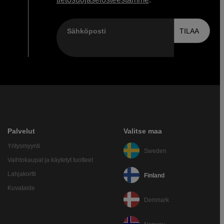
Sähköposti
TILAA
Palvelut
Valitse maa
Yritysmyynti
Sweden
Vaihtokaupat ja käytetyt tuotteet
Lahjakortti
Finland
Kuvataide
Denmark