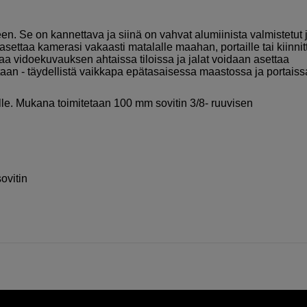
. Se on kannettava ja siinä on vahvat alumiinista valmistetut j
settaa kamerasi vakaasti matalalle maahan, portaille tai kiinnit
a vidoekuvauksen ahtaissa tiloissa ja jalat voidaan asettaa
sistaan - täydellistä vaikkapa epätasaisessa maastossa ja portaiss
le. Mukana toimitetaan 100 mm sovitin 3/8- ruuvisen
ovitin