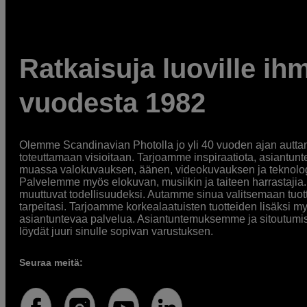
Ratkaisuja luoville ihm
vuodesta 1982
Olemme Scandinavian Photolla jo yli 40 vuoden ajan auttan
toteuttamaan visioitaan. Tarjoamme inspiraatiota, asiantunt
muassa valokuvauksen, äänen, videokuvauksen ja teknologi
Palvelemme myös elokuvan, musiikin ja taiteen harrastajia. O
muuttuvat todellisuudeksi. Autamme sinua valitsemaan tuott
tarpeitasi. Tarjoamme korkealaatuisten tuotteiden lisäksi m
asiantuntevaa palvelua. Asiantuntemuksemme ja sitoutumi
löydät juuri sinulle sopivan varustuksen.
Seuraa meitä: