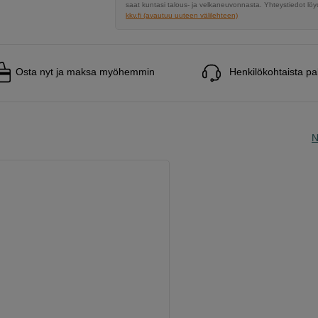
saat kuntasi talous- ja velkaneuvonnasta. Yhteystiedot löyd
kkv.fi (avautuu uuteen välilehteen)
Osta nyt ja maksa myöhemmin
Henkilökohtaista pa
N