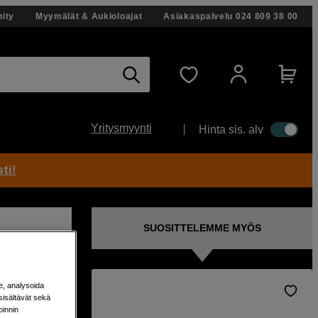
ity
Myymälät & Aukioloajat
Asiakaspalvelu
024 809 38 00
Yritysmyynti
Hinta sis. alv
ti!
SUOSITTELEMME MYÖS
e, analysoida
sisältävät sekä
oinnin