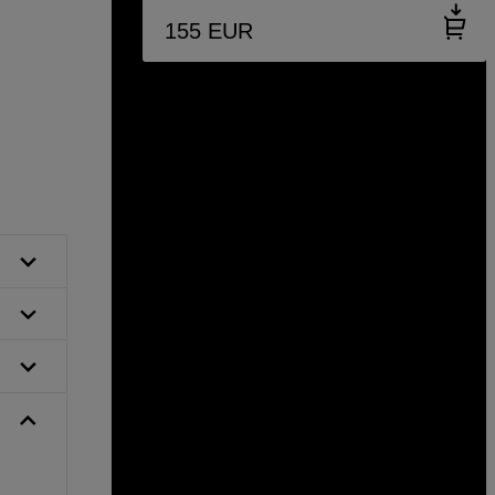
155
EUR