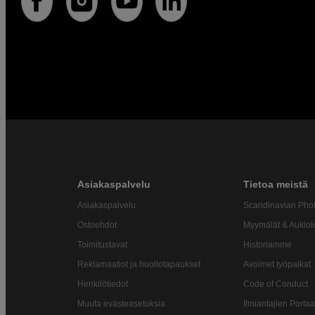
Asiakaspalvelu
Tietoa meistä
Asiakaspalvelu
Scandinavian Pho
Ostoehdot
Myymälät & Aukiol
Toimitustavat
Historiamme
Reklamaatiot ja huoltotapaukset
Avoimet työpaikat
Henkilötiedot
Code of Conduct
Muuta evästeasetuksia
Ilmiantajien Portaa