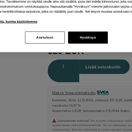
si. Tavoitteemme on näyttää sinulle aina sitä sisältöä, josta olet todella kiinnostunut, jotta s
Benro
Video Hi-Hat ja 100 mm Bowl
ostokokemuksen verkkokaupassa. Napsauttamalla "Hyväksyn" voimme jatkossakin tarjota si
ja henkilökohtaisia tarjouksia, jotka on räätälöity juuri sinulle. Voit tietysti muuttaa asetuksiasi 
iitä, kuinka käsittelemme
Verkkokauppa
:
Varastossa
Helsingin myymälä
:
Varastotilanne
Asetukset
Hyväksyn
329
EUR
Määrä
Lisää ostoskoriin
Maksa Svea-erämaksulla
Esimerkki: 36 kk, 12 EUR/kk, yhteensä 437 EUR, todell
vuosikorko 19,07 %
Avausmaksu 5 EUR, laskutusmaksu 0 EUR/kk lisäksi
Lainaaminen maksaa!
Jos et pysty maksamaan velkaa
saatat saada maksuhäiriömerkinnän. Se voi vaikeuttaa a
vuokraamista, liittymien tekemistä ja uusien lainojen saami