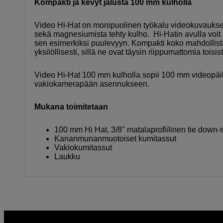
Kompakti ja kevyt jalusta 100 mm kulholla
Video Hi-Hat on monipuolinen työkalu videokuvaukseen
sekä magnesiumista tehty kulho. Hi-Hatin avulla voit a
sen esimerkiksi puulevyyn. Kompakti koko mahdollista
yksilöllisesti, sillä ne ovat täysin riippumattomia toi
Video Hi-Hat 100 mm kulholla sopii 100 mm videopäil
vakiokamerapään asennukseen.
Mukana toimitetaan
100 mm Hi Hat, 3/8" matalaprofiilinen tie down-s
Kananmunanmuotoiset kumitassut
Vakiokumitassut
Laukku