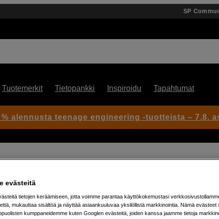
SP Commun
Tuotemerkit
Tietopankki
Inspiroidu
Tapahtumat
 % alennusta teenage engineering -tuotteista – 7.8. as
 evästeitä
steitä tietojen keräämiseen, jotta voimme parantaa käyttökokemustasi verkkosivustollamm
Artikkeli: 1026986
että, mukauttaa sisältöä ja näyttää asiaankuuluvaa yksilöllistä markkinointia. Nämä evästeet 
Video Hi-Hat ja 100 mm Bowl
kopuolisten kumppaneidemme kuten Googlen evästeitä, joiden kanssa jaamme tietoja markkin