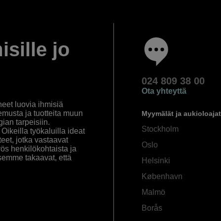
isille jo
024 809 38 00
Ota yhteyttä
eet luovia ihmisiä
emusta ja tuotteita muun
Myymälät ja aukioloajat
an tarpeisiin.
Stockholm
ikeilla työkaluilla ideat
eet, jotka vastaavat
Oslo
yös henkilökohtaista ja
semme takaavat, että
Helsinki
København
Malmö
Borås