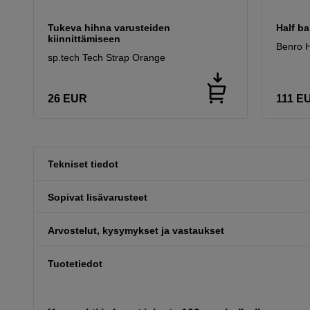
Tukeva hihna varusteiden
Half b
kiinnittämiseen
Benro H
sp.tech Tech Strap Orange
26
EUR
111
E
Tekniset tiedot
Sopivat lisävarusteet
Arvostelut, kysymykset ja vastaukset
Tuotetiedot