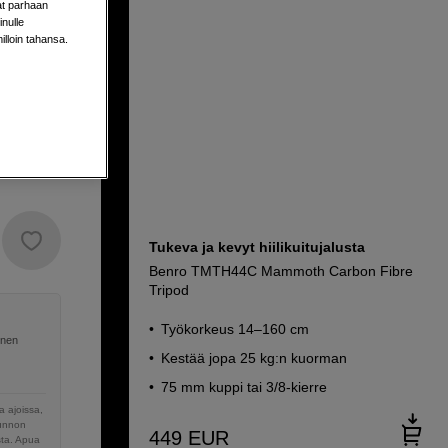
aat parhaan
nulle
milloin tahansa.
Tukeva ja kevyt hiilikuitujalusta
Benro TMTH44C Mammoth Carbon Fibre
Tripod
Työkorkeus 14–160 cm
inen
Kestää jopa 25 kg:n kuorman
75 mm kuppi tai 3/8-kierre
 ajoissa,
sunnon
449
EUR
sta. Apua