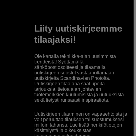
Liity uutiskirjeemme
tilaajaksi!
Ole kartalla tekniikka-alan uusimmista
trendeistä! Syöttämällä
sähköpostiosoitteesi ja tilaamalla
uutiskirjeen suostut vastaanottamaan
uutiskirjeitä Scandinavian Photolta.
Uutiskirjeen tilaajana saat upeita
tarjouksia, tietoa alan johtavien
tuotemerkkien kuulumisista ja uutuuksista
sekä tietysti runsaasti inspiraatiota.
Uutiskirjeen tilaaminen on vapaaehtoista ja
voit peruuttaa tilauksen tai suostumuksesi
milloin tahansa. Lue lisää henkilötietojen
käsittelystä ja oikeuksistasi
tietosuojaselosteestamme
.