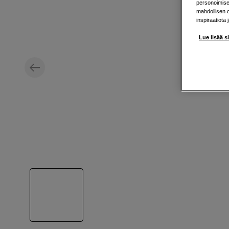
personoimisek
mahdollisen 
inspiraatiota 
Lue lisää s