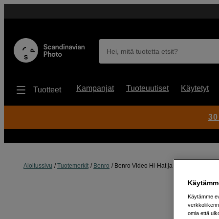
Hei, mitä tuotetta etsit?
Kampanjat
Tuoteuutiset
Käytetyt
Tuotteet
30
Aloitussivu
Tuotemerkit
Benro
Benro Video Hi-Hat ja 100 mm Bowl
Käytämme
Käytämme evä
verkkoliikenn
omia että ul