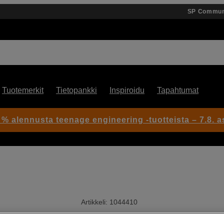
SP Commun
Tuotemerkit
Tietopankki
Inspiroidu
Tapahtumat
 % alennusta teenage engineering -tuotteista – 7.8. as
Artikkeli: 1044410
UV-suodin – objektiivin suoja,