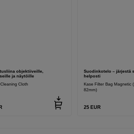
usliina objektiiveille,
Suodinkotelo – järjestä 
seille ja näytöille
helposti
 Cleaning Cloth
Kase Filter Bag Magnetic (5
82mm)
R
25
EUR