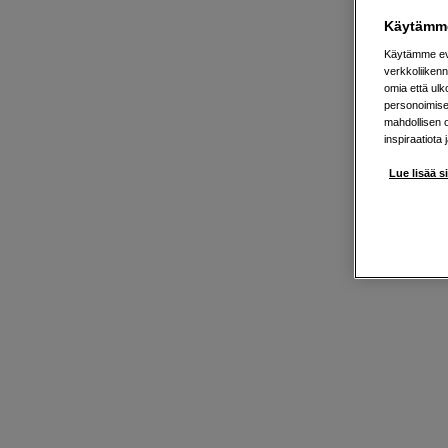
Käytämme
Käytämme evä
verkkoliikenn
omia että ul
personoimisek
mahdollisen 
inspiraatiota 
Lue lisää s