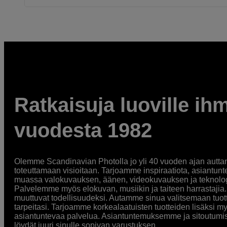
Ratkaisuja luoville ihm
vuodesta 1982
Olemme Scandinavian Photolla jo yli 40 vuoden ajan auttan
toteuttamaan visioitaan. Tarjoamme inspiraatiota, asiantunt
muassa valokuvauksen, äänen, videokuvauksen ja teknologi
Palvelemme myös elokuvan, musiikin ja taiteen harrastajia. O
muuttuvat todellisuudeksi. Autamme sinua valitsemaan tuott
tarpeitasi. Tarjoamme korkealaatuisten tuotteiden lisäksi m
asiantuntevaa palvelua. Asiantuntemuksemme ja sitoutumi
löydät juuri sinulle sopivan varustuksen.