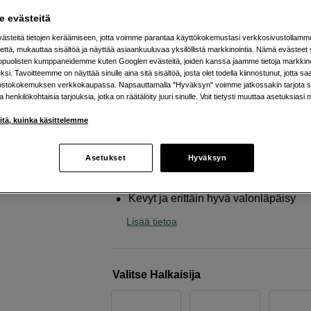
mm
 evästeitä
Benro
UV-suodin 49mm PD WMC
steitä tietojen keräämiseen, jotta voimme parantaa käyttökokemustasi verkkosivustollamm
että, mukauttaa sisältöä ja näyttää asiaankuuluvaa yksilöllistä markkinointia. Nämä evästeet 
kopuolisten kumppaneidemme kuten Googlen evästeitä, joiden kanssa jaamme tietoja markkin
Verkkokauppa
:
Saatavilla arviolta elok
si. Tavoitteemme on näyttää sinulle aina sitä sisältöä, josta olet todella kiinnostunut, jotta s
lopussa
ostokokemuksen verkkokaupassa. Napsauttamalla "Hyväksyn" voimme jatkossakin tarjota si
ja henkilökohtaisia tarjouksia, jotka on räätälöity juuri sinulle. Voit tietysti muuttaa asetuksiasi 
Helsingin myymälä
:
Varastotilanne
iitä, kuinka käsittelemme
UV-suodin suojaa objektiivia
Asetukset
Hyväksyn
Naarmuuntumaton, vettä ja öljyä hylk
pinnoite
Kevyt ja erittäin hyvä valonläpäisy
Lisää tietoa
Valitse Halkaisija