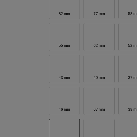
82 mm
77 mm
58 
55 mm
62 mm
52 
43 mm
40 mm
37 
46 mm
67 mm
39 