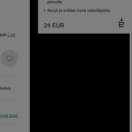
pinnoite
Kevyt ja erittäin hyvä valonläpäisy
24
EUR
uun
Lue
lvelua
äytä lisää