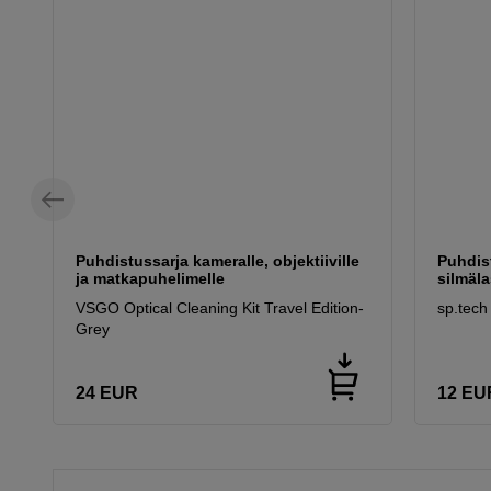
Puhdistussarja kameralle, objektiiville
Puhdist
ja matkapuhelimelle
silmäla
VSGO Optical Cleaning Kit Travel Edition-
sp.tech
Grey
24
EUR
12
EU