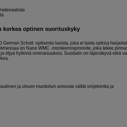
materiaalista
lä
on korkea optinen suorituskyky
rman Schott -optisesta lasista, joka ei tuota optisia heijastu
uotimessaa on Nano WMC -monikerrospinnoite, joka tekee pinna
 ja öljyä hylkiviä ominaisuuksia. Suodatin on läpinäkyvä eikä va
rkea.
aalinen ja ohuen muotoilun ansiosta vältät vinjetointia ja