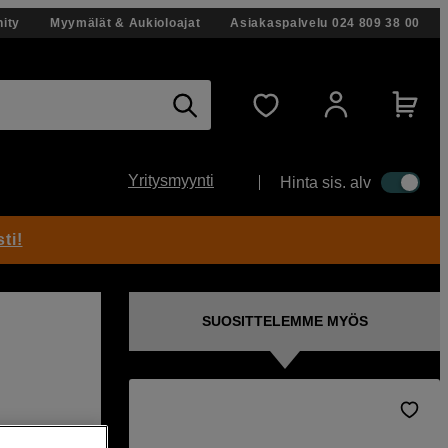
ity
Myymälät & Aukioloajat
Asiakaspalvelu
024 809 38 00
Yritysmyynti
Hinta sis. alv
ti!
SUOSITTELEMME MYÖS
 49