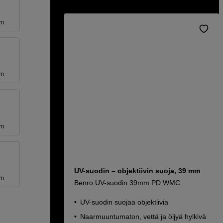
mm
mm
mm
UV-suodin – objektiivin suoja, 39 mm
mm
Benro UV-suodin 39mm PD WMC
UV-suodin suojaa objektiivia
Naarmuuntumaton, vettä ja öljyä hylkivä