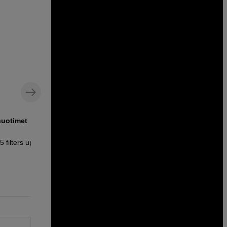
suotimet
Mikrokuituinen kiillotusliina –
hellävarainen puhdistus linsseille ja
suotimille
 filters up to
Kase Cleaning Cloth 25x25cm
9
EUR