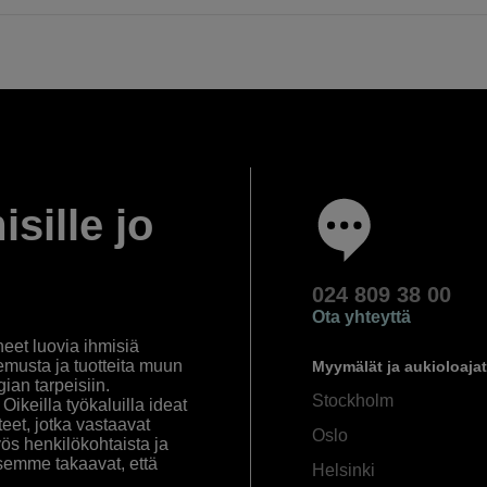
isille jo
024 809 38 00
Ota yhteyttä
eet luovia ihmisiä
emusta ja tuotteita muun
Myymälät ja aukioloajat
an tarpeisiin.
Stockholm
ikeilla työkaluilla ideat
eet, jotka vastaavat
Oslo
yös henkilökohtaista ja
semme takaavat, että
Helsinki