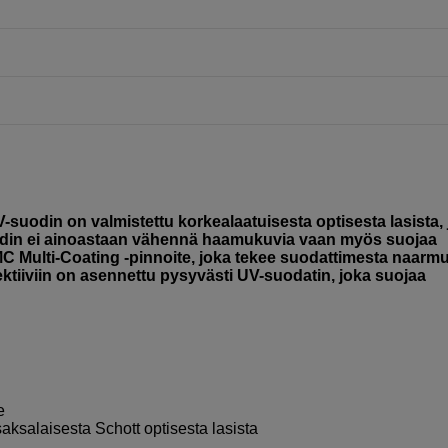
-suodin on valmistettu korkealaatuisesta optisesta lasista,
uodin ei ainoastaan vähennä haamukuvia vaan myös suojaa
C Multi-Coating -pinnoite, joka tekee suodattimesta naarmu
ektiiviin on asennettu pysyvästi UV-suodatin, joka suojaa
e
aksalaisesta Schott optisesta lasista