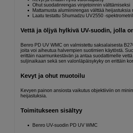
Ohut suodatinrengas vinjetoinnin välttämiseksi
Mattamusta alumiinirengas välttää heijastuksia 
Laatu testattu Shumadzu UV2550 -spektrometril
Vettä ja öljyä hylkivä UV-suodin, jolla 
Benro PD UV WMC on valmistettu saksalaisesta B270 Ge
joita voi aiheutua halvempien suotimien käytöstä. S
erittäin naarmunkestävän ja antaa suodattimelle vettä
suljinaikaan sekä sen valonläpäisykyky on erittäin ko
Kevyt ja ohut muotoilu
Kevyen painon ansiosta vaikutus objektiiviin on minim
heijastuksia.
Toimitukseen sisältyy
Benro UV-suodin PD UV WMC