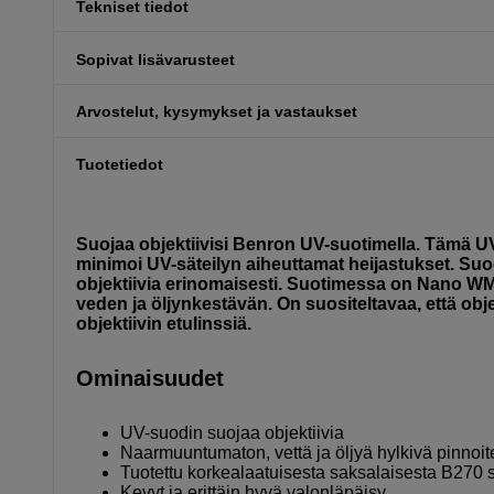
Tekniset tiedot
Sopivat lisävarusteet
Arvostelut, kysymykset ja vastaukset
Tuotetiedot
Suojaa objektiivisi Benron UV-suotimella. Tämä UV
minimoi UV-säteilyn aiheuttamat heijastukset. S
objektiivia erinomaisesti. Suotimessa on Nano WM
veden ja öljynkestävän. On suositeltavaa, että obj
objektiivin etulinssiä.
Ominaisuudet
UV-suodin suojaa objektiivia
Naarmuuntumaton, vettä ja öljyä hylkivä pinnoit
Tuotettu korkealaatuisesta saksalaisesta B270 s
Kevyt ja erittäin hyvä valonläpäisy