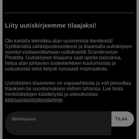
Liity uutiskirjeemme tilaajaksi!
Ole kartalla tekniikka-alan uusimmista trendeistä!
Syöttämällä sähköpostiosoitteesi ja tilaamalla uutiskirjeen
suostut vastaanottamaan uutiskirjeitä Scandinavian
Photolta. Uutiskirjeen tilaajana saat upeita tarjouksia,
tietoa alan johtavien tuotemerkkien kuulumisista ja
uutuuksista sekä tietysti runsaasti inspiraatiota.
Uutiskirjeen tilaaminen on vapaaehtoista ja voit peruuttaa
tilauksen tai suostumuksesi milloin tahansa. Lue lisää
henkilötietojen käsittelystä ja oikeuksistasi
tietosuojaselosteestamme
.
Sähköposti
TILAA