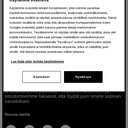
Käytämme evästeitä tietojen keräämiseen, jotta voimme parantaa
käyttökokemustasi verkkosivustollamme, analysoida verkkoliikennettä,
mukauttaa sisältöä ja näyttää asiaankuuluvaa yksilöllistä markkinointia. Nämä
Ratkaisuja luoville ihmisille jo vuodesta
evästeet sisältävät sekä omia että ulkopuolisten kumppaneidemme kuten
Googlen evästeitä, joiden kanssa jaamme tietoja markkinoinnin
1982
personoimiseksi. Tavoitteemme on näyttää sinulle aina sitä sisältöä, josta olet
todella kiinnostunut, jotta saat parhaan mahdollisen ostokokemuksen
verkkokaupassa. Napsauttamalla "Hyväksyn" voimme jatkossakin tarjota
Olemme Scandinavian Photolla jo yli 40 vuoden ajan
sinulle inspiraatiota ja henkilökohtaisia tarjouksia, jotka on räätälöity juuri
auttaneet luovia ihmisiä toteuttamaan visioitaan.
sinulle. Voit tietysti muuttaa asetuksiasi milloin tahansa.
Tarjoamme inspiraatiota, asiantuntemusta ja tuotteita
muun muassa valokuvauksen, äänen, videokuvauksen ja
Lue lisää siitä, kuinka käsittelemme
teknologian tarpeisiin. Palvelemme myös elokuvan,
musiikin ja taiteen harrastajia. Oikeilla työkaluilla ideat
muuttuvat todellisuudeksi. Autamme sinua valitsemaan
Asetukset
Hyväksyn
tuotteet, jotka vastaavat tarpeitasi. Tarjoamme
korkealaatuisten tuotteiden lisäksi myös henkilökohtaista
ja asiantuntevaa palvelua. Asiantuntemuksemme ja
sitoutumisemme takaavat, että löydät juuri sinulle sopivan
varustuksen.
Seuraa meitä: