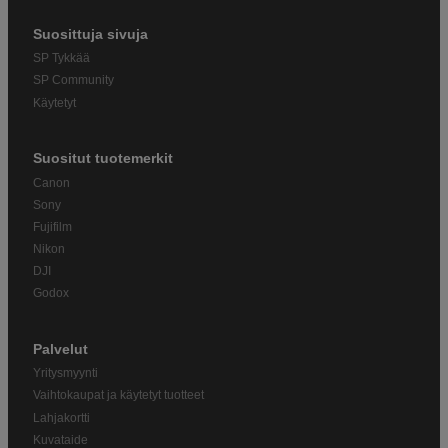
Suosittuja sivuja
SP Tykkää
SP Community
Käytetyt
Suositut tuotemerkit
Canon
Sony
Fujifilm
Nikon
DJI
Godox
Palvelut
Yritysmyynti
Vaihtokaupat ja käytetyt tuotteet
Lahjakortti
Kuvataide