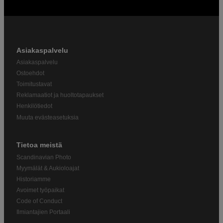
Asiakaspalvelu
Asiakaspalvelu
Ostoehdot
Toimitustavat
Reklamaatiot ja huoltotapaukset
Henkilötiedot
Muuta evästeasetuksia
Tietoa meistä
Scandinavian Photo
Myymälät & Aukioloajat
Historiamme
Avoimet työpaikat
Code of Conduct
Ilmiantajien Portaali