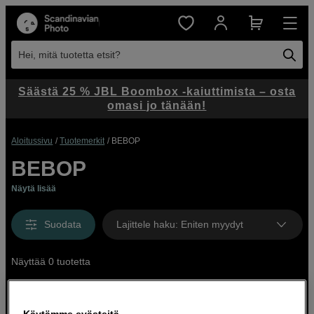
Hei, mitä tuotetta etsit?
Säästä 25 % JBL Boombox -kaiuttimista – osta
omasi jo tänään!
Aloitussivu
Tuotemerkit
BEBOP
BEBOP
Näytä lisää
Suodata
Lajittele haku
:
Eniten myydyt
Näyttää 0 tuotetta
Käytämme evästeitä