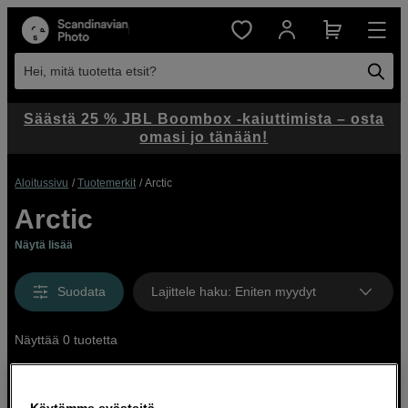
Hei, mitä tuotetta etsit?
Säästä 25 % JBL Boombox -kaiuttimista – osta
omasi jo tänään!
Aloitussivu
Tuotemerkit
Arctic
Arctic
Näytä lisää
Suodata
Lajittele haku
:
Eniten myydyt
Näyttää 0 tuotetta
Käytämme evästeitä