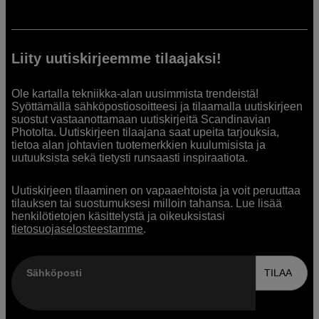
Liity uutiskirjeemme tilaajaksi!
Ole kartalla tekniikka-alan uusimmista trendeistä!
Syöttämällä sähköpostiosoitteesi ja tilaamalla uutiskirjeen
suostut vastaanottamaan uutiskirjeitä Scandinavian
Photolta. Uutiskirjeen tilaajana saat upeita tarjouksia,
tietoa alan johtavien tuotemerkkien kuulumisista ja
uutuuksista sekä tietysti runsaasti inspiraatiota.
Uutiskirjeen tilaaminen on vapaaehtoista ja voit peruuttaa
tilauksen tai suostumuksesi milloin tahansa. Lue lisää
henkilötietojen käsittelystä ja oikeuksistasi
tietosuojaselosteestamme
.
Sähköposti
TILAA