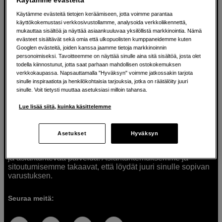
Käytämme evästeitä tietojen keräämiseen, jotta voimme parantaa
käyttökokemustasi verkkosivustollamme, analysoida verkkoliikennettä,
mukauttaa sisältöä ja näyttää asiaankuuluvaa yksilöllistä markkinointia. Nämä
Ratkaisuja luoville ihmisille jo vuodesta
evästeet sisältävät sekä omia että ulkopuolisten kumppaneidemme kuten
Googlen evästeitä, joiden kanssa jaamme tietoja markkinoinnin
1982
personoimiseksi. Tavoitteemme on näyttää sinulle aina sitä sisältöä, josta olet
todella kiinnostunut, jotta saat parhaan mahdollisen ostokokemuksen
verkkokaupassa. Napsauttamalla "Hyväksyn" voimme jatkossakin tarjota
Olemme Scandinavian Photolla jo yli 40 vuoden ajan
sinulle inspiraatiota ja henkilökohtaisia tarjouksia, jotka on räätälöity juuri
auttaneet luovia ihmisiä toteuttamaan visioitaan.
sinulle. Voit tietysti muuttaa asetuksiasi milloin tahansa.
Tarjoamme inspiraatiota, asiantuntemusta ja tuotteita
muun muassa valokuvauksen, äänen, videokuvauksen ja
Lue lisää siitä, kuinka käsittelemme
teknologian tarpeisiin. Palvelemme myös elokuvan,
musiikin ja taiteen harrastajia. Oikeilla työkaluilla ideat
muuttuvat todellisuudeksi. Autamme sinua valitsemaan
Asetukset
Hyväksyn
tuotteet, jotka vastaavat tarpeitasi. Tarjoamme
korkealaatuisten tuotteiden lisäksi myös henkilökohtaista
ja asiantuntevaa palvelua. Asiantuntemuksemme ja
sitoutumisemme takaavat, että löydät juuri sinulle sopivan
varustuksen.
Seuraa meitä: