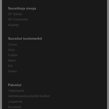
Suosittuja sivuja
SP Tykkää
SP Community
Käytetyt
Suositut tuotemerkit
Canon
Sony
Fujifilm
Nikon
DJI
Godox
Palvelut
Yritysmyynti
Vaihtokaupat ja käytetyt tuotteet
Lahjakortti
Kuvataide