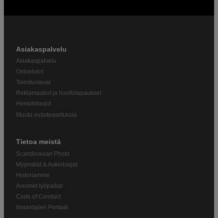
Asiakaspalvelu
Asiakaspalvelu
Ostoehdot
Toimitustavat
Reklamaatiot ja huoltotapaukset
Henkilötiedot
Muuta evästeasetuksia
Tietoa meistä
Scandinavian Photo
Myymälät & Aukioloajat
Historiamme
Avoimet työpaikat
Code of Conduct
Ilmiantajien Portaali