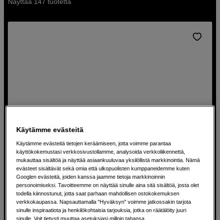
Näyttää 147 tuotetta
tarpeisiisi sopivan.
Käytämme evästeitä
Käytämme evästeitä tietojen keräämiseen, jotta voimme parantaa
käyttökokemustasi verkkosivustollamme, analysoida verkkoliikennettä,
mukauttaa sisältöä ja näyttää asiaankuuluvaa yksilöllistä markkinointia. Nämä
evästeet sisältävät sekä omia että ulkopuolisten kumppaneidemme kuten
AirPods Max 2 tarjoaa mukaansatempaavan
Googlen evästeitä, joiden kanssa jaamme tietoja markkinoinnin
personoimiseksi. Tavoitteemme on näyttää sinulle aina sitä sisältöä, josta olet
äänimaailman ja ensiluokkaista käyttömukavuutta
todella kiinnostunut, jotta saat parhaan mahdollisen ostokokemuksen
Apple AirPods Max 2 - Starlight
verkkokaupassa. Napsauttamalla "Hyväksyn" voimme jatkossakin tarjota
sinulle inspiraatiota ja henkilökohtaisia tarjouksia, jotka on räätälöity juuri
Edistynyt aktiivinen melunvaimennus
sinulle. Voit tietysti muuttaa asetuksiasi milloin tahansa.