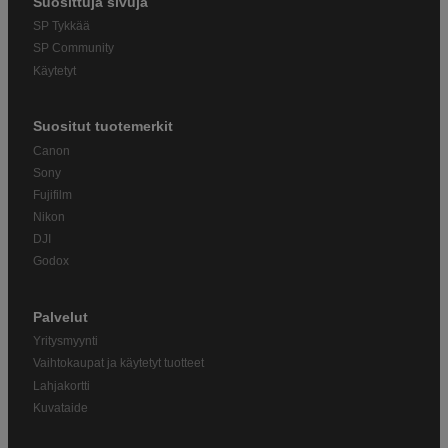
Suosittuja sivuja
SP Tykkää
SP Community
Käytetyt
Suositut tuotemerkit
Canon
Sony
Fujifilm
Nikon
DJI
Godox
Palvelut
Yritysmyynti
Vaihtokaupat ja käytetyt tuotteet
Lahjakortti
Kuvataide