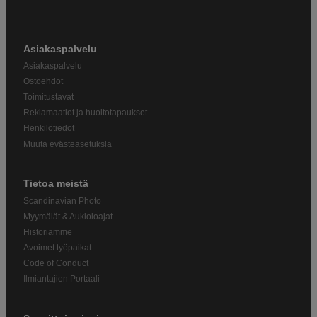
Asiakaspalvelu
Asiakaspalvelu
Ostoehdot
Toimitustavat
Reklamaatiot ja huoltotapaukset
Henkilötiedot
Muuta evästeasetuksia
Tietoa meistä
Scandinavian Photo
Myymälät & Aukioloajat
Historiamme
Avoimet työpaikat
Code of Conduct
Ilmiantajien Portaali