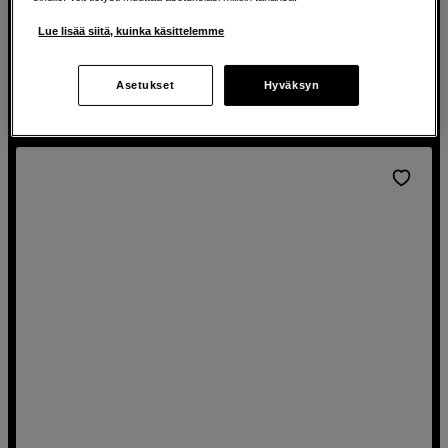
Tilavaikutelma seuraa liikkeitäsi
Lue lisää siitä, kuinka käsittelemme
Jopa 20 tunnin akunkesto melunvaimennuksella
Asetukset
Hyväksyn
549
EUR