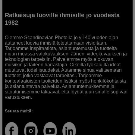
Ratkaisuja luoville ihmisille jo vuodesta
1982
Olemme Scandinavian Photolla jo yli 40 vuoden ajan
auttaneet luovia ihmisiä toteuttamaan visioitaan.
Tarjoamme inspiraatiota, asiantuntemusta ja tuotteita
muun muassa valokuvauksen, äänen, videokuvauksen ja
teknologian tarpeisiin. Palvelemme myös elokuvan,
musiikin ja taiteen harrastajia. Oikeilla työkaluilla ideat
muuttuvat todellisuudeksi. Autamme sinua valitsemaan
tuotteet, jotka vastaavat tarpeitasi. Tarjoamme
korkealaatuisten tuotteiden lisäksi myös henkilökohtaista
ja asiantuntevaa palvelua. Asiantuntemuksemme ja
sitoutumisemme takaavat, että löydät juuri sinulle sopivan
varustuksen.
Seuraa meitä: