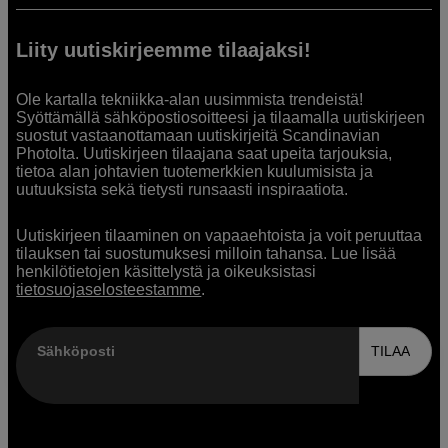
Liity uutiskirjeemme tilaajaksi!
Ole kartalla tekniikka-alan uusimmista trendeistä!
Syöttämällä sähköpostiosoitteesi ja tilaamalla uutiskirjeen
suostut vastaanottamaan uutiskirjeitä Scandinavian
Photolta. Uutiskirjeen tilaajana saat upeita tarjouksia,
tietoa alan johtavien tuotemerkkien kuulumisista ja
uutuuksista sekä tietysti runsaasti inspiraatiota.
Uutiskirjeen tilaaminen on vapaaehtoista ja voit peruuttaa
tilauksen tai suostumuksesi milloin tahansa. Lue lisää
henkilötietojen käsittelystä ja oikeuksistasi
tietosuojaselosteestamme
.
Sähköposti
TILAA