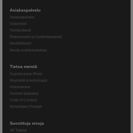
Asiakaspalvelu
Asiakaspalvelu
Ostoehdot
Toimitustavat
Reklamaatiot ja huoltotapaukset
Henkilötiedot
Muuta evästeasetuksia
Tietoa meistä
Scandinavian Photo
Myymälät & Aukioloajat
Historiamme
Avoimet työpaikat
Code of Conduct
Ilmiantajien Portaali
Suosittuja sivuja
SP Tykkää