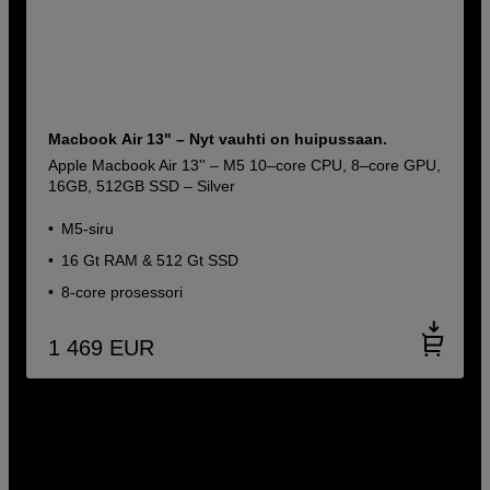
Macbook Air 13" – Nyt vauhti on huipussaan.
Apple Macbook Air 13'' – M5 10–core CPU, 8–core GPU,
16GB, 512GB SSD – Silver
M5-siru
16 Gt RAM & 512 Gt SSD
8-core prosessori
1 469
EUR