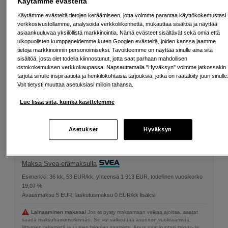
Käytämme evästeitä
Laturi ei sisälly
30-72
W
Käytämme evästeitä tietojen keräämiseen, jotta voimme parantaa käyttökokemustasi
USB PD
verkkosivustollamme, analysoida verkkoliikennettä, mukauttaa sisältöä ja näyttää
asiaankuuluvaa yksilöllistä markkinointia. Nämä evästeet sisältävät sekä omia että
Infinite Wall Charger EU PD 67W GaN
ulkopuolisten kumppaneidemme kuten Googlen evästeitä, joiden kanssa jaamme
tietoja markkinoinnin personoimiseksi. Tavoitteemme on näyttää sinulle aina sitä
39
EUR
sisältöä, josta olet todella kiinnostunut, jotta saat parhaan mahdollisen
ostokokemuksen verkkokaupassa. Napsauttamalla "Hyväksyn" voimme jatkossakin
tarjota sinulle inspiraatiota ja henkilökohtaisia tarjouksia, jotka on räätälöity juuri sinulle
Voit tietysti muuttaa asetuksiasi milloin tahansa.
1 469
EUR
Lue lisää siitä, kuinka käsittelemme
Määrä
Lisää ostoskoriin
Asetukset
Hyväksyn
Maksa Svea-erämaksulla
Esimerkki: 36 kk, 53 EUR/kk, yhteensä 1 913 EUR, todellinen vuosikorko
19,07 %
Avausmaksu 5 EUR, laskutusmaksu 0 EUR/kk lisäksi
Lainaaminen maksaa!
Jos et pysty maksamaan velkaa ajoissa, saatat
saada maksuhäiriömerkinnän. Se voi vaikeuttaa asunnon vuokraamista,
liittymien tekemistä ja uusien lainojen saamista. Apua saat kuntasi talous- ja