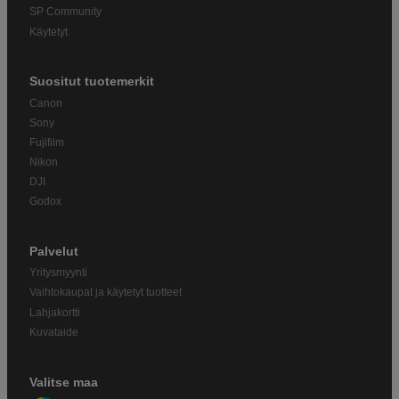
SP Community
Käytetyt
Suositut tuotemerkit
Canon
Sony
Fujifilm
Nikon
DJI
Godox
Palvelut
Yritysmyynti
Vaihtokaupat ja käytetyt tuotteet
Lahjakortti
Kuvataide
Valitse maa