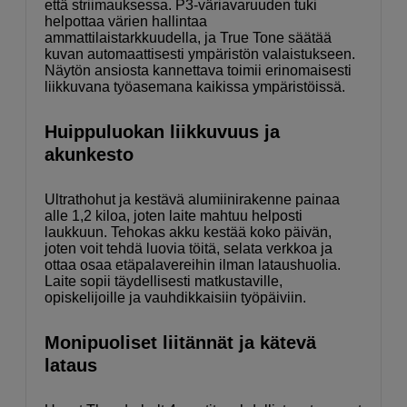
että striimauksessa. P3-väriavaruuden tuki
helpottaa värien hallintaa
ammattilaistarkkuudella, ja True Tone säätää
kuvan automaattisesti ympäristön valaistukseen.
Näytön ansiosta kannettava toimii erinomaisesti
liikkuvana työasemana kaikissa ympäristöissä.
Huippuluokan liikkuvuus ja
akunkesto
Ultrathohut ja kestävä alumiinirakenne painaa
alle 1,2 kiloa, joten laite mahtuu helposti
laukkuun. Tehokas akku kestää koko päivän,
joten voit tehdä luovia töitä, selata verkkoa ja
ottaa osaa etäpalavereihin ilman lataushuolia.
Laite sopii täydellisesti matkustaville,
opiskelijoille ja vauhdikkaisiin työpäiviin.
Monipuoliset liitännät ja kätevä
lataus