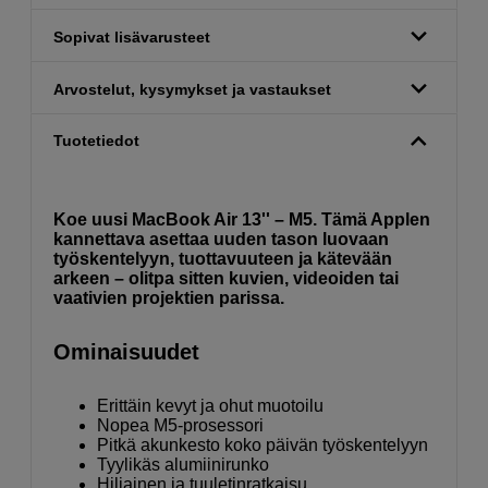
Sopivat lisävarusteet
Arvostelut, kysymykset ja vastaukset
Tuotetiedot
Koe uusi MacBook Air 13'' – M5. Tämä Applen
kannettava asettaa uuden tason luovaan
työskentelyyn, tuottavuuteen ja kätevään
arkeen – olitpa sitten kuvien, videoiden tai
vaativien projektien parissa.
Ominaisuudet
Erittäin kevyt ja ohut muotoilu
Nopea M5-prosessori
Pitkä akunkesto koko päivän työskentelyyn
Tyylikäs alumiinirunko
Hiljainen ja tuuletinratkaisu