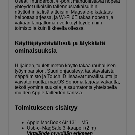
Useat Thunderbolt 4 -portit mahdollistavat nopeat
yhteydet ulkoisiin tallennusratkaisuihin,
näyttöihin ja lisälaitteisiin. Magsafe-pikalataus
helpottaa arjessa, ja Wi-Fi 6E takaa nopean ja
vakaan langattoman verkkoyhteyden niin
toimistolla kuin liikkeellä ollessa.
Käyttäjäystävällisiä ja älykkäitä
ominaisuuksia
Hiljainen, tuulettimeton käyttö takaa rauhallisen
työympäristön. Suuri ohjauslevy, taustavalaistu
näppäimistö ja Touch ID lisäävät turvallisuutta ja
vaivattomuutta. macOS Sonoma tarjoaa vakautta,
tekoälyominaisuuksia ja saumatonta yhteispeliä
muiden Apple-laitteiden kanssa.
Toimitukseen sisältyy
Apple MacBook Air 13'' – M5
Usb-c–MagSafe 3 -kaapeli (2 m)
Virtalähde myydään erikseen