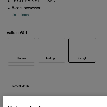
16 Gt RAM & 512 Gt SSD
8-core prosessori
Lisää tietoa
Valitse Väri
Hopea
Midnight
Starlight
Taivaansininen