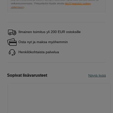
velkaneuvonnasta. Yhteystiedot löydät sivulta
kkv.fi (avautuu uuteen
välilehteen)
Ilmainen toimitus yli 200 EUR ostoksille
Osta nyt ja maksa myöhemmin
Henkilökohtaista palvelua
Sopivat lisävarusteet
Näytä lisää