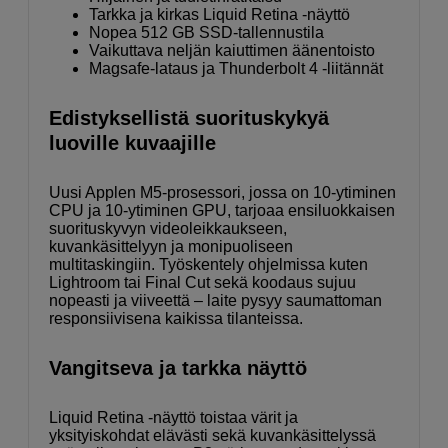
Tarkka ja kirkas Liquid Retina -näyttö
Nopea 512 GB SSD-tallennustila
Vaikuttava neljän kaiuttimen äänentoisto
Magsafe-lataus ja Thunderbolt 4 -liitännät
Edistyksellistä suorituskykyä
luoville kuvaajille
Uusi Applen M5-prosessori, jossa on 10-ytiminen
CPU ja 10-ytiminen GPU, tarjoaa ensiluokkaisen
suorituskyvyn videoleikkaukseen,
kuvankäsittelyyn ja monipuoliseen
multitaskingiin. Työskentely ohjelmissa kuten
Lightroom tai Final Cut sekä koodaus sujuu
nopeasti ja viiveettä – laite pysyy saumattoman
responsiivisena kaikissa tilanteissa.
Vangitseva ja tarkka näyttö
Liquid Retina -näyttö toistaa värit ja
yksityiskohdat elävästi sekä kuvankäsittelyssä