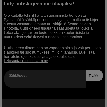
Liity uutiskirjeemme tilaajaksi!
Ole kartalla tekniikka-alan uusimmista trendeistä!
Syöttämällä sähköpostiosoitteesi ja tilaamalla uutiskirjeen
suostut vastaanottamaan uutiskirjeitä Scandinavian
Photolta. Uutiskirjeen tilaajana saat upeita tarjouksia,
tietoa alan johtavien tuotemerkkien kuulumisista ja
uutuuksista sekä tietysti runsaasti inspiraatiota.
Uutiskirjeen tilaaminen on vapaaehtoista ja voit peruuttaa
tilauksen tai suostumuksesi milloin tahansa. Lue lisää
henkilötietojen käsittelystä ja oikeuksistasi
tietosuojaselosteestamme
.
Sähköposti
TILAA