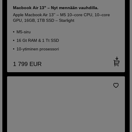
Macbook Air 13" – Nyt mennään vauhdilla.
Apple Macbook Air 13'' – M5 10–core CPU, 10–core
GPU, 16GB, 1TB SSD – Starlight
M5-siru
16 Gt RAM & 1 Tt SSD
10-ytiminen prosessori
1 799
EUR