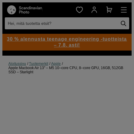
Hei, mitä tuotetta etsit?
30 % alennusta teenage engineering -tuotteista
– 7.8. asti!
Aloitussivu
Tuotemerkit
Apple
Apple Macbook Air 13'' – M5 10–core CPU, 8–core GPU, 16GB, 512GB
SSD – Starlight