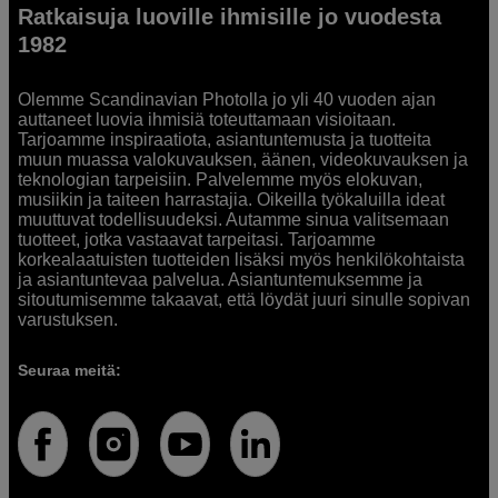
Ratkaisuja luoville ihmisille jo vuodesta
1982
Olemme Scandinavian Photolla jo yli 40 vuoden ajan
auttaneet luovia ihmisiä toteuttamaan visioitaan.
Tarjoamme inspiraatiota, asiantuntemusta ja tuotteita
muun muassa valokuvauksen, äänen, videokuvauksen ja
teknologian tarpeisiin. Palvelemme myös elokuvan,
musiikin ja taiteen harrastajia. Oikeilla työkaluilla ideat
muuttuvat todellisuudeksi. Autamme sinua valitsemaan
tuotteet, jotka vastaavat tarpeitasi. Tarjoamme
korkealaatuisten tuotteiden lisäksi myös henkilökohtaista
ja asiantuntevaa palvelua. Asiantuntemuksemme ja
sitoutumisemme takaavat, että löydät juuri sinulle sopivan
varustuksen.
Seuraa meitä: