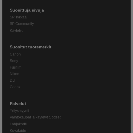
Suosittuja sivuja
SP Tykkää
SP Community
Käytetyt
Suositut tuotemerkit
Canon
Sony
Fujifilm
Nikon
DJI
Godox
Palvelut
Yritysmyynti
Vaihtokaupat ja käytetyt tuotteet
Lahjakortti
Kuvataide