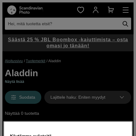
Hei, mitä tuotetta etsit?
Säästä 25 % JBL Boombox -kaiuttimista – osta
omasi jo tänään!
Aloitussivu
Tuotemerkit
Aladdin
Aladdin
Näytä lisää
Suodata
Lajittele haku
:
Eniten myydyt
Näyttää 0 tuotetta
Käytämme evästeitä