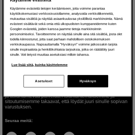
Käytämme evästeitä tietojen keräämiseen, jotta voimme parantaa
käyttökokemustasi verkkosivustollamme, analysoida verkkoliikennettä,
mukauttaa sisältöä ja näyttää asiaankuuluvaa yksilöllistä markkinointia. Nämä
Ratkaisuja luoville ihmisille jo vuodesta
evästeet sisältävät sekä omia että ulkopuolisten kumppaneidemme kuten
Googlen evästeitä, joiden kanssa jaamme tietoja markkinoinnin
1982
personoimiseksi. Tavoitteemme on näyttää sinulle aina sitä sisältöä, josta olet
todella kiinnostunut, jotta saat parhaan mahdollisen ostokokemuksen
verkkokaupassa. Napsauttamalla "Hyväksyn" voimme jatkossakin tarjota
Olemme Scandinavian Photolla jo yli 40 vuoden ajan
sinulle inspiraatiota ja henkilökohtaisia tarjouksia, jotka on räätälöity juuri
auttaneet luovia ihmisiä toteuttamaan visioitaan.
sinulle. Voit tietysti muuttaa asetuksiasi milloin tahansa.
Tarjoamme inspiraatiota, asiantuntemusta ja tuotteita
muun muassa valokuvauksen, äänen, videokuvauksen ja
Lue lisää siitä, kuinka käsittelemme
teknologian tarpeisiin. Palvelemme myös elokuvan,
musiikin ja taiteen harrastajia. Oikeilla työkaluilla ideat
muuttuvat todellisuudeksi. Autamme sinua valitsemaan
Asetukset
Hyväksyn
tuotteet, jotka vastaavat tarpeitasi. Tarjoamme
korkealaatuisten tuotteiden lisäksi myös henkilökohtaista
ja asiantuntevaa palvelua. Asiantuntemuksemme ja
sitoutumisemme takaavat, että löydät juuri sinulle sopivan
varustuksen.
Seuraa meitä: