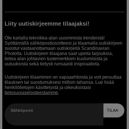
Liity uutiskirjeemme tilaajaksi!
Ole kartalla tekniikka-alan uusimmista trendeistä!
Syöttämällä sähköpostiosoitteesi ja tilaamalla uutiskirjeen
suostut vastaanottamaan uutiskirjeitä Scandinavian
Photolta. Uutiskirjeen tilaajana saat upeita tarjouksia,
tietoa alan johtavien tuotemerkkien kuulumisista ja
uutuuksista sekä tietysti runsaasti inspiraatiota.
Uutiskirjeen tilaaminen on vapaaehtoista ja voit peruuttaa
tilauksen tai suostumuksesi milloin tahansa. Lue lisää
henkilötietojen käsittelystä ja oikeuksistasi
tietosuojaselosteestamme
.
Sähköposti
TILAA