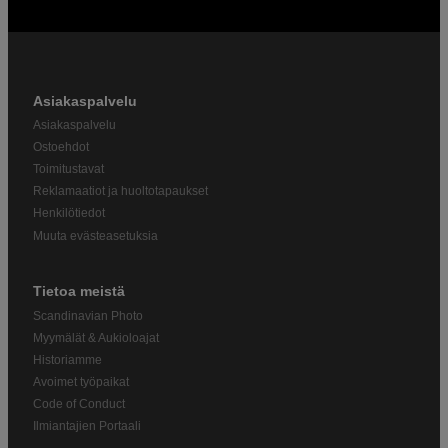
Asiakaspalvelu
Asiakaspalvelu
Ostoehdot
Toimitustavat
Reklamaatiot ja huoltotapaukset
Henkilötiedot
Muuta evästeasetuksia
Tietoa meistä
Scandinavian Photo
Myymälät & Aukioloajat
Historiamme
Avoimet työpaikat
Code of Conduct
Ilmiantajien Portaali