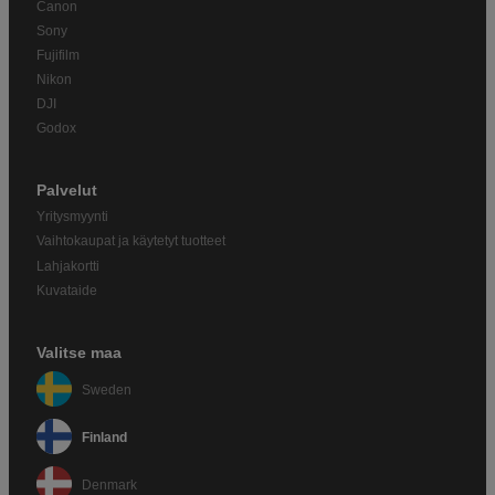
Canon
Sony
Fujifilm
Nikon
DJI
Godox
Palvelut
Yritysmyynti
Vaihtokaupat ja käytetyt tuotteet
Lahjakortti
Kuvataide
Valitse maa
Sweden
Finland
Denmark