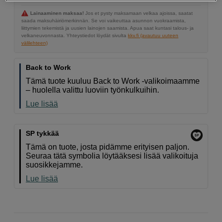
Lainaaminen maksaa!
Jos et pysty maksamaan velkaa ajoissa, saatat
saada maksuhäiriömerkinnän. Se voi vaikeuttaa asunnon vuokraamista,
liittymien tekemistä ja uusien lainojen saamista. Apua saat kuntasi talous- ja
velkaneuvonnasta. Yhteystiedot löydät sivulta
kkv.fi (avautuu uuteen
välilehteen)
Back to Work
Tämä tuote kuuluu Back to Work -valikoimaamme
– huolella valittu luoviin työnkulkuihin.
Lue lisää
SP tykkää
Tämä on tuote, josta pidämme erityisen paljon.
Seuraa tätä symbolia löytääksesi lisää valikoituja
suosikkejamme.
Lue lisää