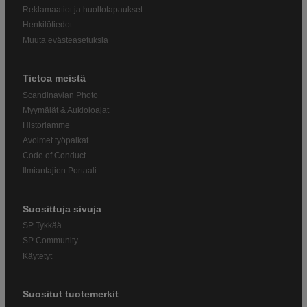
Reklamaatiot ja huoltotapaukset
Henkilötiedot
Muuta evästeasetuksia
Tietoa meistä
Scandinavian Photo
Myymälät & Aukioloajat
Historiamme
Avoimet työpaikat
Code of Conduct
Ilmiantajien Portaali
Suosittuja sivuja
SP Tykkää
SP Community
Käytetyt
Suositut tuotemerkit