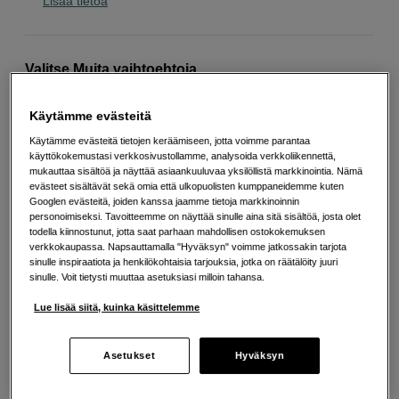
Lisää tietoa
Valitse Muita vaihtoehtoja
Käytämme evästeitä
Käytämme evästeitä tietojen keräämiseen, jotta voimme parantaa
käyttökokemustasi verkkosivustollamme, analysoida verkkoliikennettä,
mukauttaa sisältöä ja näyttää asiaankuuluvaa yksilöllistä markkinointia. Nämä
evästeet sisältävät sekä omia että ulkopuolisten kumppaneidemme kuten
Googlen evästeitä, joiden kanssa jaamme tietoja markkinoinnin
112
EUR
personoimiseksi. Tavoitteemme on näyttää sinulle aina sitä sisältöä, josta olet
todella kiinnostunut, jotta saat parhaan mahdollisen ostokokemuksen
verkkokaupassa. Napsauttamalla "Hyväksyn" voimme jatkossakin tarjota
Määrä
sinulle inspiraatiota ja henkilökohtaisia tarjouksia, jotka on räätälöity juuri
Lisää ostoskoriin
sinulle. Voit tietysti muuttaa asetuksiasi milloin tahansa.
Lue lisää siitä, kuinka käsittelemme
Maksa Svea-erämaksulla
Asetukset
Hyväksyn
Esimerkki: 36 kk, 4 EUR/kk, yhteensä 149 EUR, todellinen vuosikorko
19,07 %
Avausmaksu 5 EUR, laskutusmaksu 0 EUR/kk lisäksi