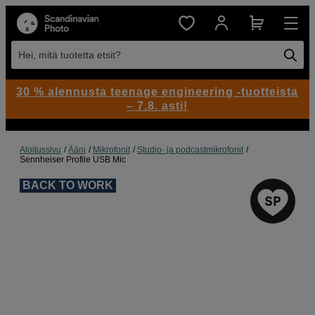
Hei, mitä tuotetta etsit?
30 % alennusta teenage engineering -tuotteista
– 7.8. asti!
Aloitussivu
Ääni
Mikrofonit
Studio- ja podcastmikrofonit
Sennheiser Profile USB Mic
BACK TO WORK