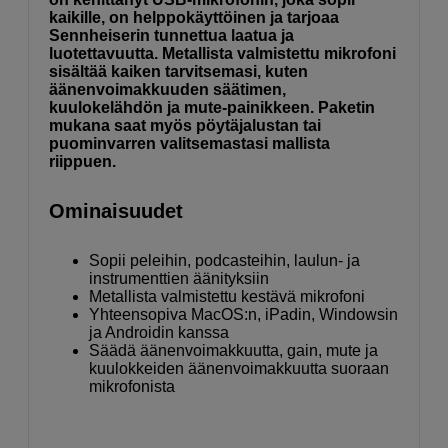
kaikille, on helppokäyttöinen ja tarjoaa
Sennheiserin tunnettua laatua ja
luotettavuutta.
Metallista valmistettu mikrofoni
sisältää kaiken tarvitsemasi, kuten
äänenvoimakkuuden säätimen,
kuulokelähdön ja mute-painikkeen. Paketin
mukana saat myös pöytäjalustan tai
puominvarren valitsemastasi mallista
riippuen.
Ominaisuudet
Sopii peleihin, podcasteihin, laulun- ja
instrumenttien äänityksiin
Metallista valmistettu kestävä mikrofoni
Yhteensopiva MacOS:n, iPadin, Windowsin
ja Androidin kanssa
Säädä äänenvoimakkuutta, gain, mute ja
kuulokkeiden äänenvoimakkuutta suoraan
mikrofonista