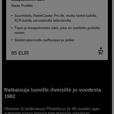
Røde PodMic
Suunniteltu RødeCaster Pro:lle, mutta toimii kaikilla
XLR-tulolla varustetuilla tallentimilla
Täysi ja tasapainoinen ääni, joka on sovitettu puhetta
varten
Sisäänrakennettu puffsuojus ja pidike
85
EUR
Ratkaisuja luoville ihmisille jo vuodesta
1982
Olemme Scandinavian Photolla jo yli 40 vuoden ajan
auttaneet luovia ihmisiä toteuttamaan visioitaan.