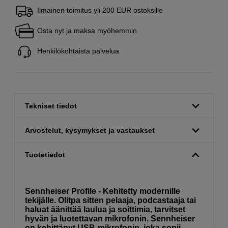
Ilmainen toimitus yli 200 EUR ostoksille
Osta nyt ja maksa myöhemmin
Henkilökohtaista palvelua
Tekniset tiedot
Arvostelut, kysymykset ja vastaukset
Tuotetiedot
Sennheiser Profile - Kehitetty modernille
tekijälle.
Olitpa sitten pelaaja, podcastaaja tai
haluat äänittää laulua ja soittimia, tarvitset
hyvän ja luotettavan mikrofonin. Sennheiser
on kehittänyt USB-mikrofonin, joka sopii