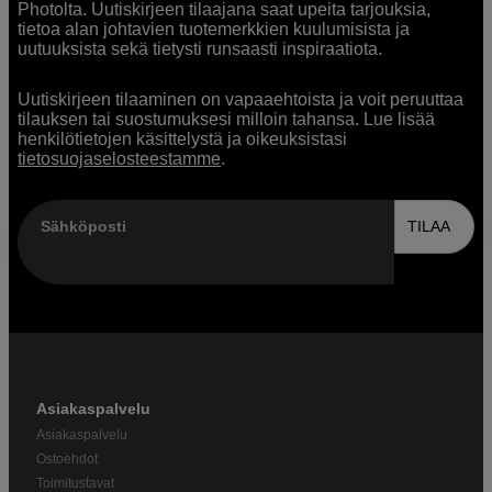
Photolta. Uutiskirjeen tilaajana saat upeita tarjouksia,
tietoa alan johtavien tuotemerkkien kuulumisista ja
uutuuksista sekä tietysti runsaasti inspiraatiota.
Uutiskirjeen tilaaminen on vapaaehtoista ja voit peruuttaa
tilauksen tai suostumuksesi milloin tahansa. Lue lisää
henkilötietojen käsittelystä ja oikeuksistasi
tietosuojaselosteestamme
.
Sähköposti
TILAA
Asiakaspalvelu
Asiakaspalvelu
Ostoehdot
Toimitustavat