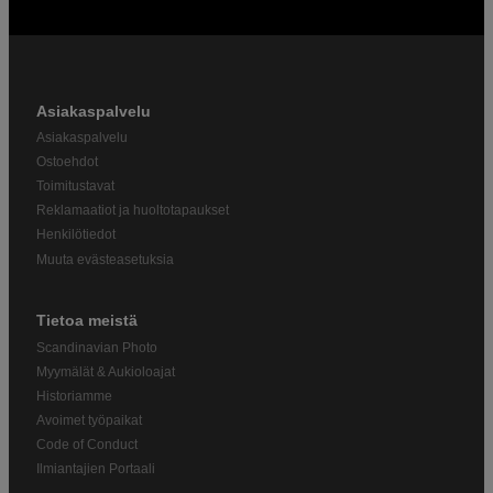
Asiakaspalvelu
Asiakaspalvelu
Ostoehdot
Toimitustavat
Reklamaatiot ja huoltotapaukset
Henkilötiedot
Muuta evästeasetuksia
Tietoa meistä
Scandinavian Photo
Myymälät & Aukioloajat
Historiamme
Avoimet työpaikat
Code of Conduct
Ilmiantajien Portaali