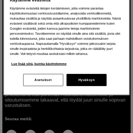
Käytämme evästeitä tietojen keräämiseen, jotta voimme parantaa
käyttökokemustasi verkkosivustollamme, analysoida verkkoliikennettä,
mukauttaa sisältöä ja näyttää asiaankuuluvaa yksilöllistä markkinointia. Nämä
Ratkaisuja luoville ihmisille jo vuodesta
evästeet sisältävät sekä omia että ulkopuolisten kumppaneidemme kuten
Googlen evästeitä, joiden kanssa jaamme tietoja markkinoinnin
1982
personoimiseksi. Tavoitteemme on näyttää sinulle aina sitä sisältöä, josta olet
todella kiinnostunut, jotta saat parhaan mahdollisen ostokokemuksen
verkkokaupassa. Napsauttamalla "Hyväksyn" voimme jatkossakin tarjota
Olemme Scandinavian Photolla jo yli 40 vuoden ajan
sinulle inspiraatiota ja henkilökohtaisia tarjouksia, jotka on räätälöity juuri
auttaneet luovia ihmisiä toteuttamaan visioitaan.
sinulle. Voit tietysti muuttaa asetuksiasi milloin tahansa.
Tarjoamme inspiraatiota, asiantuntemusta ja tuotteita
muun muassa valokuvauksen, äänen, videokuvauksen ja
Lue lisää siitä, kuinka käsittelemme
teknologian tarpeisiin. Palvelemme myös elokuvan,
musiikin ja taiteen harrastajia. Oikeilla työkaluilla ideat
muuttuvat todellisuudeksi. Autamme sinua valitsemaan
Asetukset
Hyväksyn
tuotteet, jotka vastaavat tarpeitasi. Tarjoamme
korkealaatuisten tuotteiden lisäksi myös henkilökohtaista
ja asiantuntevaa palvelua. Asiantuntemuksemme ja
sitoutumisemme takaavat, että löydät juuri sinulle sopivan
varustuksen.
Seuraa meitä: