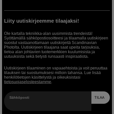
Liity uutiskirjeemme tilaajaksi!
Ole kartalla tekniikka-alan uusimmista trendeistä!
Syöttämällä sähköpostiosoitteesi ja tilaamalla uutiskirjeen
suostut vastaanottamaan uutiskirjeitä Scandinavian
Photolta. Uutiskirjeen tilaajana saat upeita tarjouksia,
tietoa alan johtavien tuotemerkkien kuulumisista ja
uutuuksista sekä tietysti runsaasti inspiraatiota.
Uutiskirjeen tilaaminen on vapaaehtoista ja voit peruuttaa
tilauksen tai suostumuksesi milloin tahansa. Lue lisää
henkilötietojen käsittelystä ja oikeuksistasi
tietosuojaselosteestamme
.
Sähköposti
TILAA