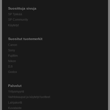
Suosittuja sivuja
SP Tykkää
SP Community
Käytetyt
Suositut tuotemerkit
Canon
Sony
Fujifilm
Nikon
DJI
Godox
Palvelut
Yritysmyynti
Vaihtokaupat ja käytetyt tuotteet
Lahjakortti
Kuvataide