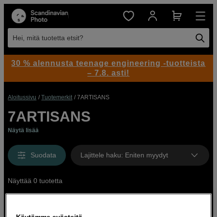
Hei, mitä tuotetta etsit?
30 % alennusta teenage engineering -tuotteista
– 7.8. asti!
Aloitussivu
Tuotemerkit
7ARTISANS
7ARTISANS
Näytä lisää
Suodata
Lajittele haku
:
Eniten myydyt
Näyttää 0 tuotetta
Käytämme evästeitä