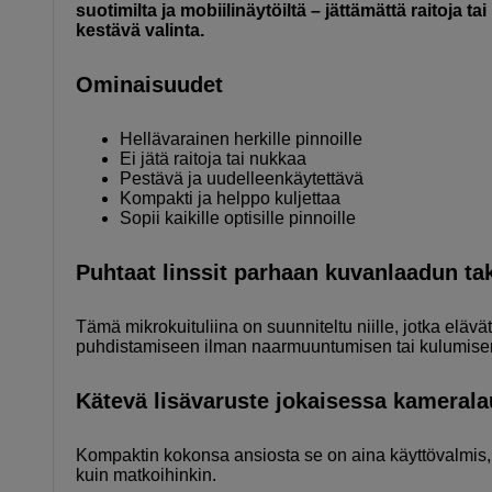
suotimilta ja mobiilinäytöiltä – jättämättä raitoja 
kestävä valinta.
Ominaisuudet
Hellävarainen herkille pinnoille
Ei jätä raitoja tai nukkaa
Pestävä ja uudelleenkäytettävä
Kompakti ja helppo kuljettaa
Sopii kaikille optisille pinnoille
Puhtaat linssit parhaan kuvanlaadun t
Tämä mikrokuituliina on suunniteltu niille, jotka elävät
puhdistamiseen ilman naarmuuntumisen tai kulumise
Kätevä lisävaruste jokaisessa kameral
Kompaktin kokonsa ansiosta se on aina käyttövalmis, ku
kuin matkoihinkin.