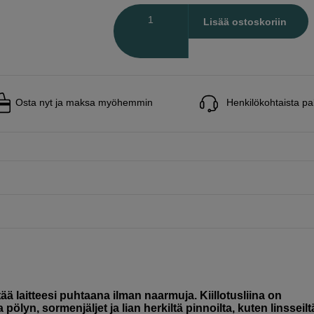
Määrä
Lisää ostoskoriin
Osta nyt ja maksa myöhemmin
Henkilökohtaista pa
ää laitteesi puhtaana ilman naarmuja. Kiillotusliina on
lyn, sormenjäljet ja lian herkiltä pinnoilta, kuten linsseilt