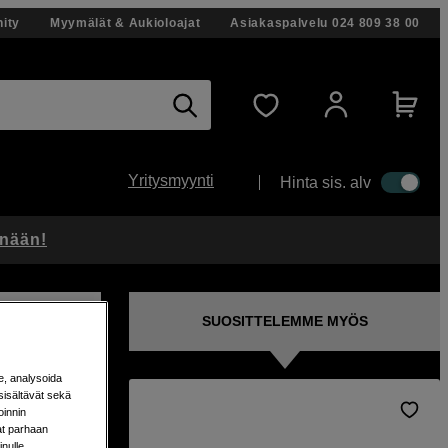
ity
Myymälät & Aukioloajat
Asiakaspalvelu
024 809 38 00
Yritysmyynti
Hinta sis. alv
änään!
SUOSITTELEMME MYÖS
e, analysoida
sisältävät sekä
oinnin
aat parhaan
nulle