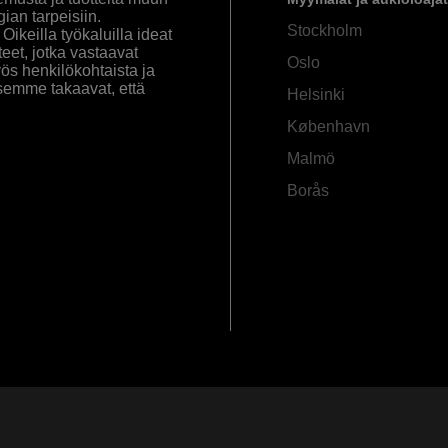
an tarpeisiin.
Stockholm
ikeilla työkaluilla ideat
eet, jotka vastaavat
Oslo
yös henkilökohtaista ja
semme takaavat, että
Helsinki
København
Malmö
Borås