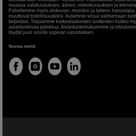
muassa valokuvauksen, äänen, videokuvauksen ja teknologi
Palvelemme myös elokuvan, musiikin ja taiteen harrastajia. O
muuttuvat todellisuudeksi. Autamme sinua valitsemaan tuott
tarpeitasi. Tarjoamme korkealaatuisten tuotteiden lisäksi m
asiantuntevaa palvelua. Asiantuntemuksemme ja sitoutumi
löydät juuri sinulle sopivan varustuksen.
Seuraa meitä: