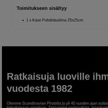
Toimitukseen sisältyy
1 x Kase Puhdistusliina 25x25cm
Ratkaisuja luoville ihm
vuodesta 1982
Olemme Scandinavian Photolla jo yli 40 vuoden ajan auttan
toteuttamaan visioitaan. Tarjoamme inspiraatiota, asiantunt