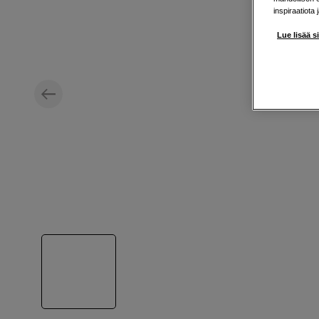
inspiraatiota 
Lue lisää s