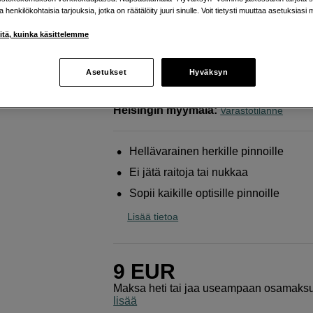
hellävarainen puhdistus linsse
ja henkilökohtaisia tarjouksia, jotka on räätälöity juuri sinulle. Voit tietysti muuttaa asetuksiasi 
suotimille
iitä, kuinka käsittelemme
Kase
Cleaning Cloth 25x25cm
Asetukset
Hyväksyn
Verkkokauppa
:
Varastossa
Helsingin myymälä
:
Varastotilanne
Hellävarainen herkille pinnoille
Ei jätä raitoja tai nukkaa
Sopii kaikille optisille pinnoille
Lisää tietoa
9
EUR
Maksa heti tai jaa useampaan osamaks
lisää