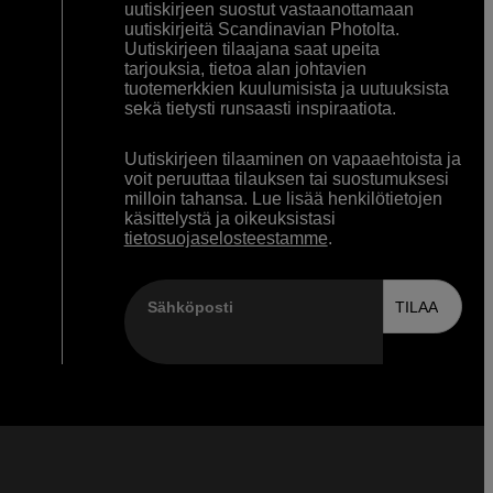
uutiskirjeen suostut vastaanottamaan
uutiskirjeitä Scandinavian Photolta.
Uutiskirjeen tilaajana saat upeita
tarjouksia, tietoa alan johtavien
tuotemerkkien kuulumisista ja uutuuksista
sekä tietysti runsaasti inspiraatiota.
Uutiskirjeen tilaaminen on vapaaehtoista ja
voit peruuttaa tilauksen tai suostumuksesi
milloin tahansa. Lue lisää henkilötietojen
käsittelystä ja oikeuksistasi
tietosuojaselosteestamme
.
Sähköposti
TILAA