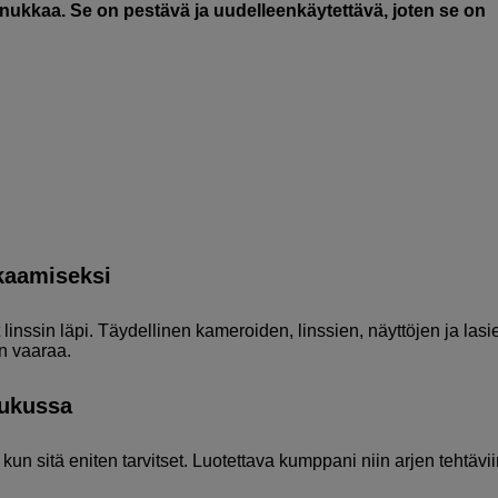
tai nukkaa. Se on pestävä ja uudelleenkäytettävä, joten se on
akaamiseksi
 linssin läpi. Täydellinen kameroiden, linssien, näyttöjen ja lasi
n vaaraa.
aukussa
n sitä eniten tarvitset. Luotettava kumppani niin arjen tehtävii