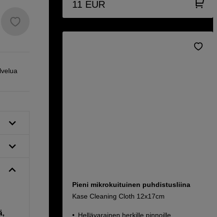
11
EUR
lvelua
Pieni mikrokuituinen puhdistusliina
Kase Cleaning Cloth 12x17cm
ä,
Hellävarainen herkille pinnoille