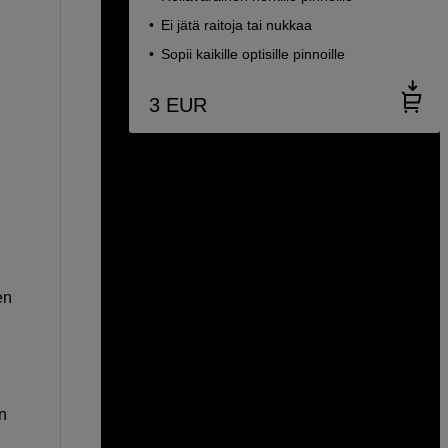
Ei jätä raitoja tai nukkaa
Sopii kaikille optisille pinnoille
3
EUR
en
n