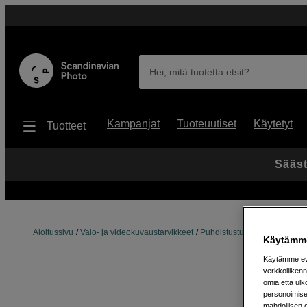
Hei, mitä tuotetta etsit?
Kampanjat
Tuoteuutiset
Käytetyt
Tuotteet
Sääst
Aloitussivu
Valo- ja videokuvaustarvikkeet
Puhdistustuotteet
Puhdistus
Käytämme
Käytämme evä
verkkoliikenn
omia että ul
personoimisek
mahdollisen 