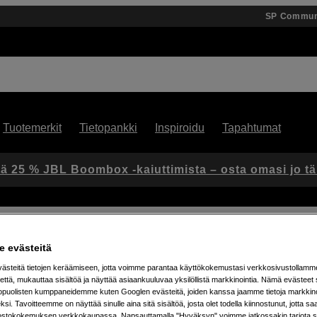
SP Commun
Tuotemerkit
Tietopankki
Inspiroidu
Tapahtumat
ä 25 % JBL Boombox -kaiuttimista – osta omasi jo t
liinat
Kase Cleaning Cloth 25x25cm
 evästeitä
steitä tietojen keräämiseen, jotta voimme parantaa käyttökokemustasi verkkosivustollamm
että, mukauttaa sisältöä ja näyttää asiaankuuluvaa yksilöllistä markkinointia. Nämä evästeet 
Artikkeli: 1102364
kopuolisten kumppaneidemme kuten Googlen evästeitä, joiden kanssa jaamme tietoja markkin
Mikrokuituinen kiillotusliina –
si. Tavoitteemme on näyttää sinulle aina sitä sisältöä, josta olet todella kiinnostunut, jotta s
ostokokemuksen verkkokaupassa. Napsauttamalla "Hyväksyn" voimme jatkossakin tarjota si