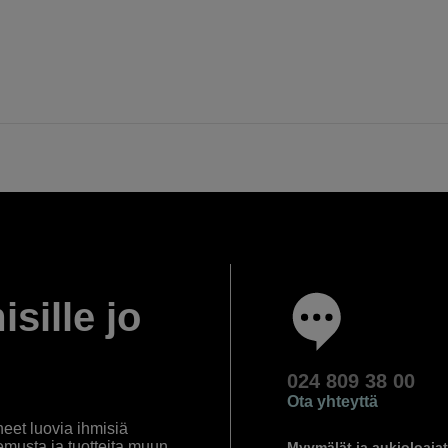
isille jo
024 809 38 00
Ota yhteyttä
eet luovia ihmisiä
emusta ja tuotteita muun
Myymälät ja aukioloajat