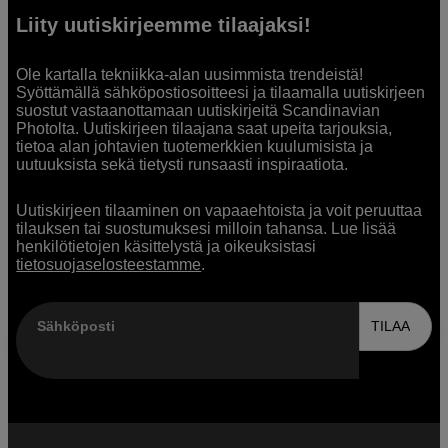
Liity uutiskirjeemme tilaajaksi!
Ole kartalla tekniikka-alan uusimmista trendeistä!
Syöttämällä sähköpostiosoitteesi ja tilaamalla uutiskirjeen
suostut vastaanottamaan uutiskirjeitä Scandinavian
Photolta. Uutiskirjeen tilaajana saat upeita tarjouksia,
tietoa alan johtavien tuotemerkkien kuulumisista ja
uutuuksista sekä tietysti runsaasti inspiraatiota.
Uutiskirjeen tilaaminen on vapaaehtoista ja voit peruuttaa
tilauksen tai suostumuksesi milloin tahansa. Lue lisää
henkilötietojen käsittelystä ja oikeuksistasi
tietosuojaselosteestamme
.
Sähköposti
TILAA