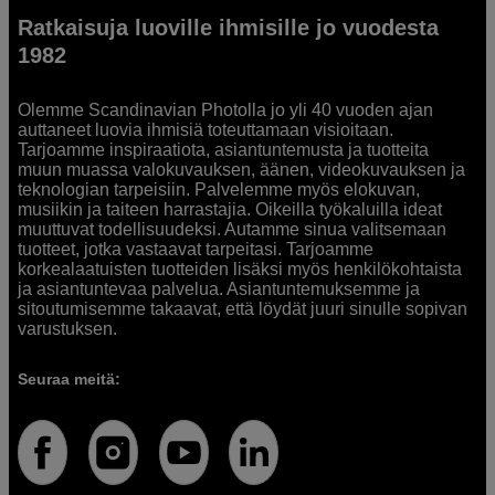
Ratkaisuja luoville ihmisille jo vuodesta
1982
Olemme Scandinavian Photolla jo yli 40 vuoden ajan
auttaneet luovia ihmisiä toteuttamaan visioitaan.
Tarjoamme inspiraatiota, asiantuntemusta ja tuotteita
muun muassa valokuvauksen, äänen, videokuvauksen ja
teknologian tarpeisiin. Palvelemme myös elokuvan,
musiikin ja taiteen harrastajia. Oikeilla työkaluilla ideat
muuttuvat todellisuudeksi. Autamme sinua valitsemaan
tuotteet, jotka vastaavat tarpeitasi. Tarjoamme
korkealaatuisten tuotteiden lisäksi myös henkilökohtaista
ja asiantuntevaa palvelua. Asiantuntemuksemme ja
sitoutumisemme takaavat, että löydät juuri sinulle sopivan
varustuksen.
Seuraa meitä: