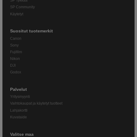
SP Tykkää
SP Community
Käytetyt
Suositut tuotemerkit
Canon
Sony
Fujifilm
Nikon
DJI
Godox
Palvelut
Yritysmyynti
Vaihtokaupat ja käytetyt tuotteet
Lahjakortti
Kuvataide
Valitse maa