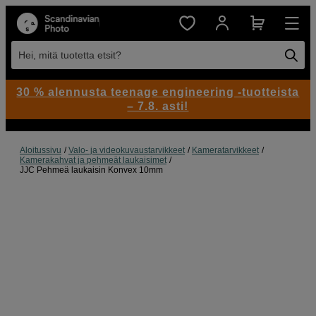
Hei, mitä tuotetta etsit?
30 % alennusta teenage engineering -tuotteista
– 7.8. asti!
Aloitussivu
Valo- ja videokuvaustarvikkeet
Kameratarvikkeet
Kamerakahvat ja pehmeät laukaisimet
JJC Pehmeä laukaisin Konvex 10mm