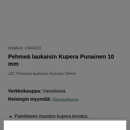
Artikkeli: 1043433
Pehmeä laukaisin Kupera Punainen 10
mm
JJC
Pehmeä laukaisin Konvex 10mm
Verkkokauppa
:
Varastossa
Helsingin myymälä
:
Varastotilanne
Painikkeen muodon kupera korotus.
Sopii kameroihin, joissa on laukaisimen