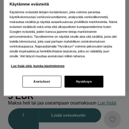
kierreliitäntä.
Käytämme evästeitä
Valmistettu messingistä ja saatavilla useissa
Käytämme evästeitä tietojen keräämiseen, jotta voimme parantaa
väreissä.
käyttökokemustasi verkkosivustollamme, analysoida verkkoliikennettä,
Lisää tietoa
mukauttaa sisältöä ja näyttää asiaankuuluvaa yksilöllistä markkinointia. Nämä
evästeet sisältävät sekä omia että ulkopuolisten kumppaneidemme kuten
Googlen evästeitä, joiden kanssa jaamme tietoja markkinoinnin
personoimiseksi. Tavoitteemme on näyttää sinulle aina sitä sisältöä, josta olet
todella kiinnostunut, jotta saat parhaan mahdollisen ostokokemuksen
Valitse Väri
verkkokaupassa. Napsauttamalla "Hyväksyn" voimme jatkossakin tarjota
sinulle inspiraatiota ja henkilökohtaisia tarjouksia, jotka on räätälöity juuri
sinulle. Voit tietysti muuttaa asetuksiasi milloin tahansa.
Lue lisää siitä, kuinka käsittelemme
Kulta
Punainen
Asetukset
Hyväksyn
5
EUR
Maksa heti tai jaa useampaan osamaksuun
Lue lisää
Määrä
Lisää ostoskoriin