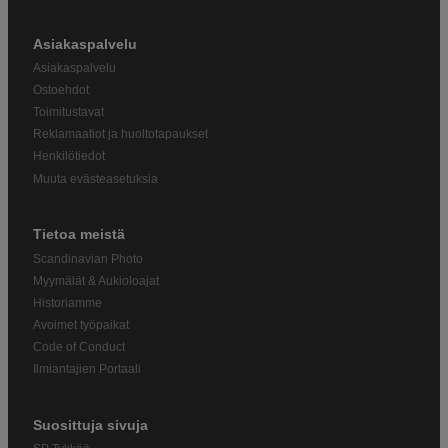
Asiakaspalvelu
Asiakaspalvelu
Ostoehdot
Toimitustavat
Reklamaatiot ja huoltotapaukset
Henkilötiedot
Muuta evästeasetuksia
Tietoa meistä
Scandinavian Photo
Myymälät & Aukioloajat
Historiamme
Avoimet työpaikat
Code of Conduct
Ilmiantajien Portaali
Suosittuja sivuja