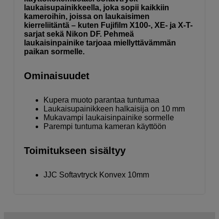
laukaisupainikkeella, joka sopii kaikkiin
kameroihin, joissa on laukaisimen
kierreliitäntä – kuten Fujifilm X100-, XE- ja X-T-
sarjat sekä Nikon DF. Pehmeä
laukaisinpainike tarjoaa miellyttävämmän
paikan sormelle.
Ominaisuudet
Kupera muoto parantaa tuntumaa
Laukaisupainikkeen halkaisija on 10 mm
Mukavampi laukaisinpainike sormelle
Parempi tuntuma kameran käyttöön
Toimitukseen sisältyy
JJC Softavtryck Konvex 10mm