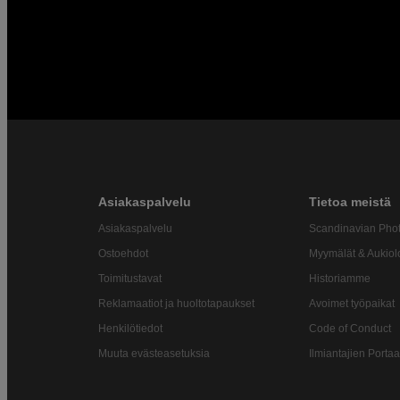
Asiakaspalvelu
Tietoa meistä
Asiakaspalvelu
Scandinavian Pho
Ostoehdot
Myymälät & Aukiol
Toimitustavat
Historiamme
Reklamaatiot ja huoltotapaukset
Avoimet työpaikat
Henkilötiedot
Code of Conduct
Muuta evästeasetuksia
Ilmiantajien Portaa