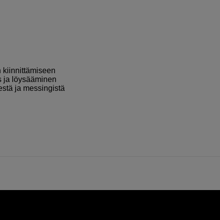
 kiinnittämiseen
s ja löysääminen
estä ja messingistä