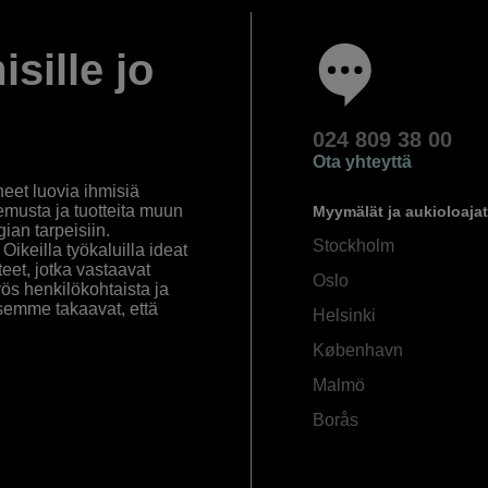
isille jo
024 809 38 00
Ota yhteyttä
eet luovia ihmisiä
emusta ja tuotteita muun
Myymälät ja aukioloajat
an tarpeisiin.
Stockholm
ikeilla työkaluilla ideat
eet, jotka vastaavat
Oslo
yös henkilökohtaista ja
semme takaavat, että
Helsinki
København
Malmö
Borås