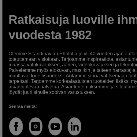
Ratkaisuja luoville ihm
vuodesta 1982
Olemme Scandinavian Photolla jo yli 40 vuoden ajan auttan
toteuttamaan visioitaan. Tarjoamme inspiraatiota, asiantunt
muassa valokuvauksen, äänen, videokuvauksen ja teknologi
Palvelemme myös elokuvan, musiikin ja taiteen harrastajia. O
muuttuvat todellisuudeksi. Autamme sinua valitsemaan tuott
tarpeitasi. Tarjoamme korkealaatuisten tuotteiden lisäksi m
asiantuntevaa palvelua. Asiantuntemuksemme ja sitoutumi
löydät juuri sinulle sopivan varustuksen.
Seuraa meitä: