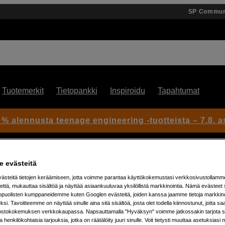
SP Commun
Tuotemerkit
Tietopankki
Inspiroidu
Tapahtumat
 % alennusta teenage engineering -tuotteista – 7.8. as
 evästeitä
Varaosat
Røde TAK - Thread Adaptor Kit
steitä tietojen keräämiseen, jotta voimme parantaa käyttökokemustasi verkkosivustollamm
että, mukauttaa sisältöä ja näyttää asiaankuuluvaa yksilöllistä markkinointia. Nämä evästeet 
kopuolisten kumppaneidemme kuten Googlen evästeitä, joiden kanssa jaamme tietoja markkin
Artikkeli: 1052376
si. Tavoitteemme on näyttää sinulle aina sitä sisältöä, josta olet todella kiinnostunut, jotta s
ostokokemuksen verkkokaupassa. Napsauttamalla "Hyväksyn" voimme jatkossakin tarjota si
Adapterisarja laitteiden
ja henkilökohtaisia tarjouksia, jotka on räätälöity juuri sinulle. Voit tietysti muuttaa asetuksiasi 