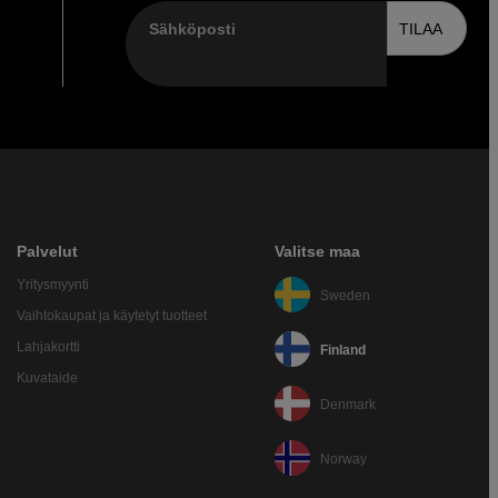
Sähköposti
TILAA
Palvelut
Valitse maa
Yritysmyynti
Sweden
Vaihtokaupat ja käytetyt tuotteet
Lahjakortti
Finland
Kuvataide
Denmark
Norway