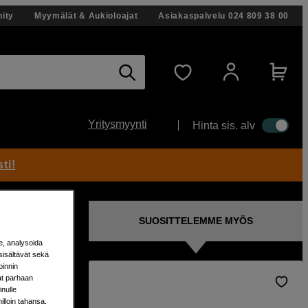
ity
Myymälät & Aukioloajat
Asiakaspalvelu
024 809 38 00
Yritysmyynti
Hinta sis. alv
ti!
SUOSITTELEMME MYÖS
e, analysoida
sisältävät sekä
oinnin
aat parhaan
nulle
milloin tahansa.