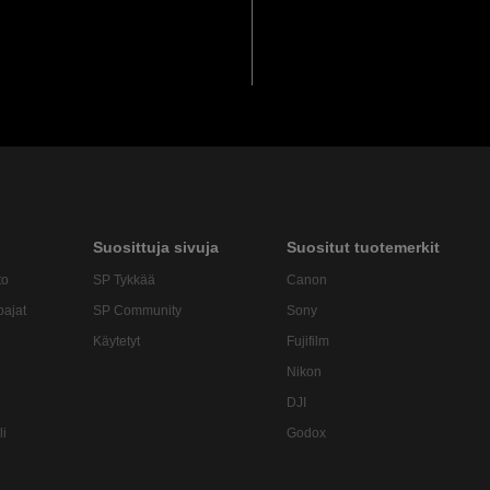
Suosittuja sivuja
Suositut tuotemerkit
to
SP Tykkää
Canon
oajat
SP Community
Sony
Käytetyt
Fujifilm
Nikon
DJI
li
Godox