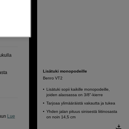
ukulla
Lisätuki monopodeille
asta
Benro VT2
Lisätuki sopii kaikille monopodeille,
joiden alaosassa on 3/8"-kierre
Tarjoaa ylimääräistä vakautta ja tukea
Yhden jalan pituus sinisestä liitinosasta
uun
Lue
on noin 14,5 cm