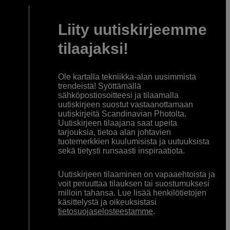
Liity uutiskirjeemme
tilaajaksi!
Ole kartalla tekniikka-alan uusimmista
trendeistä! Syöttämällä
sähköpostiosoitteesi ja tilaamalla
uutiskirjeen suostut vastaanottamaan
uutiskirjeitä Scandinavian Photolta.
Uutiskirjeen tilaajana saat upeita
tarjouksia, tietoa alan johtavien
tuotemerkkien kuulumisista ja uutuuksista
sekä tietysti runsaasti inspiraatiota.
Uutiskirjeen tilaaminen on vapaaehtoista ja
voit peruuttaa tilauksen tai suostumuksesi
milloin tahansa. Lue lisää henkilötietojen
käsittelystä ja oikeuksistasi
tietosuojaselosteestamme
.