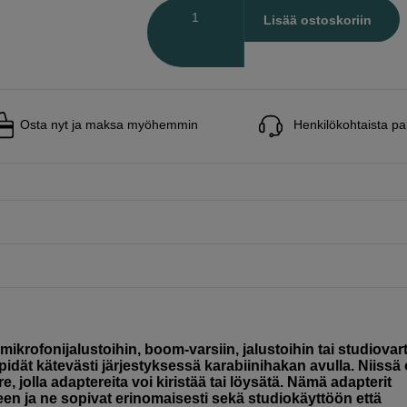
Määrä
Lisää ostoskoriin
Osta nyt ja maksa myöhemmin
Henkilökohtaista pa
 mikrofonijalustoihin, boom-varsiin, jalustoihin tai studiovar
ka pidät kätevästi järjestyksessä karabiinihakan avulla. Niissä
e, jolla adaptereita voi kiristää tai löysätä. Nämä adapterit
een ja ne sopivat erinomaisesti sekä studiokäyttöön että