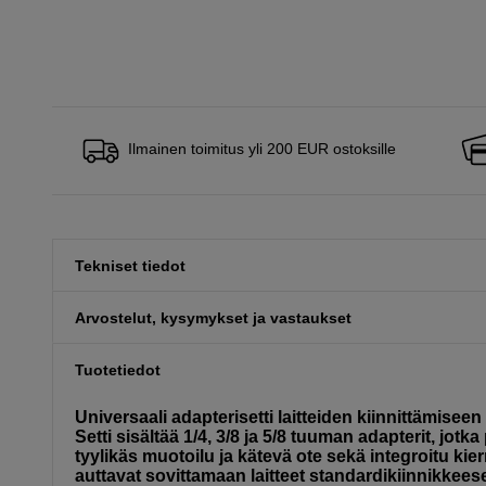
Ilmainen toimitus yli 200 EUR ostoksille
Tekniset tiedot
Arvostelut, kysymykset ja vastaukset
Tuotetiedot
Universaali adapterisetti laitteiden kiinnittämiseen
Setti sisältää 1/4, 3/8 ja 5/8 tuuman adapterit, jot
tyylikäs muotoilu ja kätevä ote sekä integroitu kierr
auttavat sovittamaan laitteet standardikiinnikkees