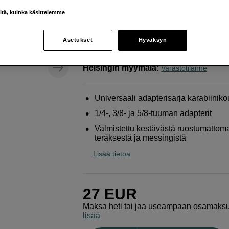
kiinnittämiseen jalustaan
iitä, kuinka käsittelemme
Røde
TAK - Thread Adaptor Kit
Asetukset
Hyväksyn
Verkkokauppa
:
Varastossa
Helsingin myymälä
:
Varastotilanne
Universaali adapterisarja karabiiniko
1/4-, 3/8- ja 5/8-tuuman adapterit
Valmistettu kestävästä ruostumattom
teräksestä ja messingistä
Lisää tietoa
27
EUR
Maksa heti tai jaa useampaan osamaks
lisää