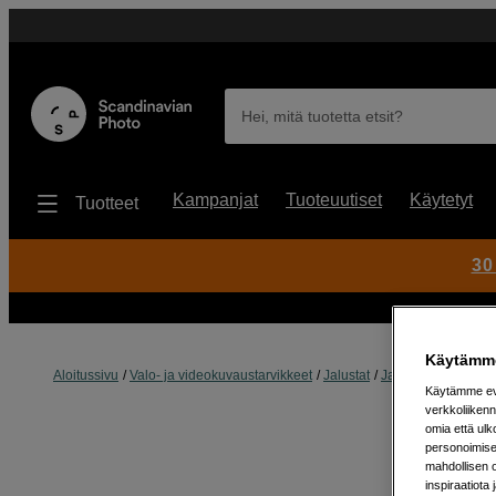
Hei, mitä tuotetta etsit?
Kampanjat
Tuoteuutiset
Käytetyt
Tuotteet
30
Käytämme
Aloitussivu
Valo- ja videokuvaustarvikkeet
Jalustat
Jalustatarvikkeet
Käytämme evä
verkkoliikenn
omia että ul
personoimisek
mahdollisen 
inspiraatiota 