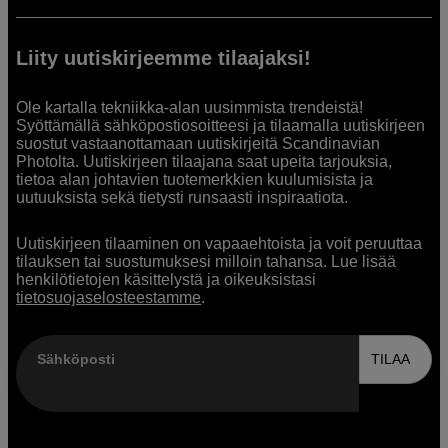
Liity uutiskirjeemme tilaajaksi!
Ole kartalla tekniikka-alan uusimmista trendeistä!
Syöttämällä sähköpostiosoitteesi ja tilaamalla uutiskirjeen
suostut vastaanottamaan uutiskirjeitä Scandinavian
Photolta. Uutiskirjeen tilaajana saat upeita tarjouksia,
tietoa alan johtavien tuotemerkkien kuulumisista ja
uutuuksista sekä tietysti runsaasti inspiraatiota.
Uutiskirjeen tilaaminen on vapaaehtoista ja voit peruuttaa
tilauksen tai suostumuksesi milloin tahansa. Lue lisää
henkilötietojen käsittelystä ja oikeuksistasi
tietosuojaselosteestamme
.
Sähköposti
TILAA