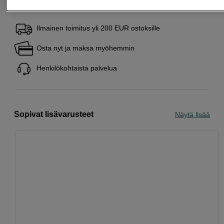
Ilmainen toimitus yli 200 EUR ostoksille
Osta nyt ja maksa myöhemmin
Henkilökohtaista palvelua
Sopivat lisävarusteet
Näytä lisää