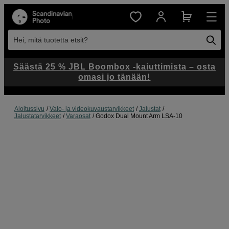
Hei, mitä tuotetta etsit?
Säästä 25 % JBL Boombox -kaiuttimista – osta
omasi jo tänään!
Aloitussivu
Valo- ja videokuvaustarvikkeet
Jalustat
Jalustatarvikkeet
Varaosat
Godox Dual Mount Arm LSA-10