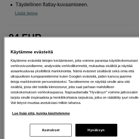
Täydellinen flatlay-kuvaamiseen.
Lisää tietoa
84
EUR
Määrä
Käytämme evästeitä
Lisää ostoskoriin
Käytämme evästeitä tietojen keräämiseen, jotta voimme parantaa käyttökokemustasi
verkkosivustollamme, analysoida verkkoliikennettä, mukauttaa sisältöä ja näyttää
asiaankuuluvaa yksilöllistä markkinointia. Nämä evästeet sisältävät sekä omia että
ulkopuolisten kumppaneidemme kuten Googlen evästeitä, joiden kanssa jaamme
Maksa Svea-erämaksulla
tietoja markkinoinnin personoimiseksi. Tavoitteemme on näyttää sinulle aina sitä
Esimerkki: 36 kk, 3 EUR/kk, yhteensä 113 EUR, todellinen vuosikorko
sisältöä, josta olet todella kiinnostunut, jotta saat parhaan mahdollisen
19,07 %
ostokokemuksen verkkokaupassa. Napsauttamalla "Hyväksyn" voimme jatkossakin
Avausmaksu 5 EUR, laskutusmaksu 0 EUR/kk lisäksi
tarjota sinulle inspiraatiota ja henkilökohtaisia tarjouksia, jotka on räätälöity juuri sinulle
Voit tietysti muuttaa asetuksiasi milloin tahansa.
Lainaaminen maksaa!
Jos et pysty maksamaan velkaa ajoissa, saatat
saada maksuhäiriömerkinnän. Se voi vaikeuttaa asunnon vuokraamista,
Lue lisää siitä, kuinka käsittelemme
liittymien tekemistä ja uusien lainojen saamista. Apua saat kuntasi talous- ja
velkaneuvonnasta. Yhteystiedot löydät sivulta
kkv.fi (avautuu uuteen
välilehteen)
Asetukset
Hyväksyn