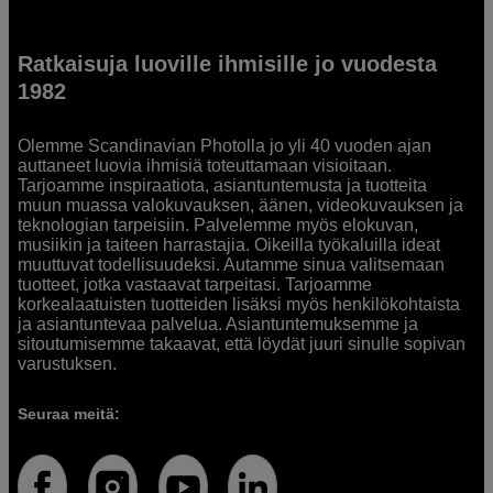
Ratkaisuja luoville ihmisille jo vuodesta
1982
Olemme Scandinavian Photolla jo yli 40 vuoden ajan
auttaneet luovia ihmisiä toteuttamaan visioitaan.
Tarjoamme inspiraatiota, asiantuntemusta ja tuotteita
muun muassa valokuvauksen, äänen, videokuvauksen ja
teknologian tarpeisiin. Palvelemme myös elokuvan,
musiikin ja taiteen harrastajia. Oikeilla työkaluilla ideat
muuttuvat todellisuudeksi. Autamme sinua valitsemaan
tuotteet, jotka vastaavat tarpeitasi. Tarjoamme
korkealaatuisten tuotteiden lisäksi myös henkilökohtaista
ja asiantuntevaa palvelua. Asiantuntemuksemme ja
sitoutumisemme takaavat, että löydät juuri sinulle sopivan
varustuksen.
Seuraa meitä: