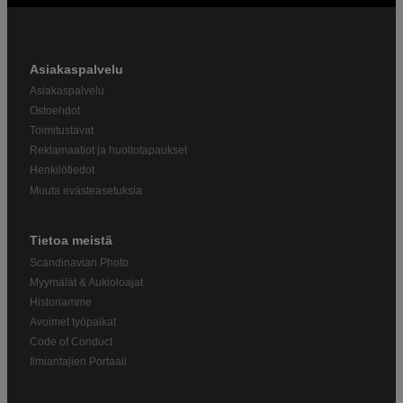
Asiakaspalvelu
Asiakaspalvelu
Ostoehdot
Toimitustavat
Reklamaatiot ja huoltotapaukset
Henkilötiedot
Muuta evästeasetuksia
Tietoa meistä
Scandinavian Photo
Myymälät & Aukioloajat
Historiamme
Avoimet työpaikat
Code of Conduct
Ilmiantajien Portaali