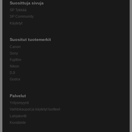
Suosittuja sivuja
SP Tykkää
SP Community
Käytetyt
Suositut tuotemerkit
Canon
Sony
Fujifilm
Nikon
DJI
Godox
Palvelut
Yritysmyynti
Vaihtokaupat ja käytetyt tuotteet
Lahjakortti
Kuvataide