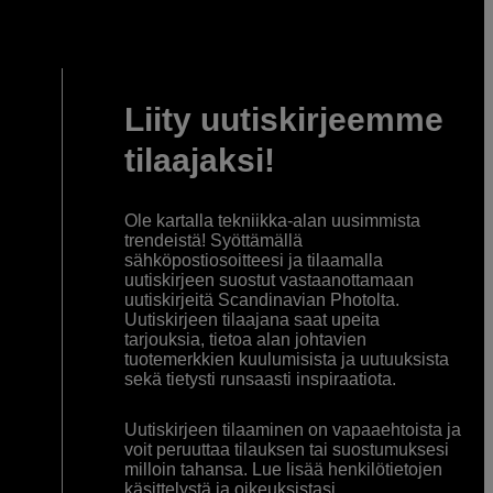
Liity uutiskirjeemme
tilaajaksi!
Ole kartalla tekniikka-alan uusimmista
trendeistä! Syöttämällä
sähköpostiosoitteesi ja tilaamalla
uutiskirjeen suostut vastaanottamaan
uutiskirjeitä Scandinavian Photolta.
Uutiskirjeen tilaajana saat upeita
tarjouksia, tietoa alan johtavien
tuotemerkkien kuulumisista ja uutuuksista
sekä tietysti runsaasti inspiraatiota.
Uutiskirjeen tilaaminen on vapaaehtoista ja
voit peruuttaa tilauksen tai suostumuksesi
milloin tahansa. Lue lisää henkilötietojen
käsittelystä ja oikeuksistasi