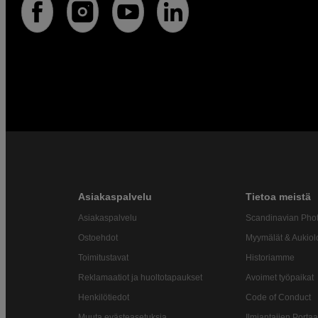
Asiakaspalvelu
Tietoa meistä
Asiakaspalvelu
Scandinavian Pho
Ostoehdot
Myymälät & Aukiol
Toimitustavat
Historiamme
Reklamaatiot ja huoltotapaukset
Avoimet työpaikat
Henkilötiedot
Code of Conduct
Muuta evästeasetuksia
Ilmiantajien Portaa