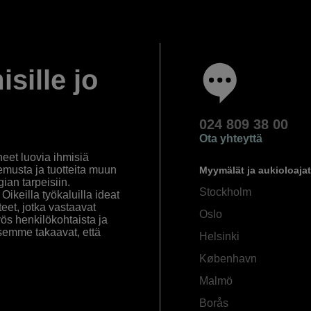
isille jo
024 809 38 00
Ota yhteyttä
eet luovia ihmisiä
emusta ja tuotteita muun
Myymälät ja aukioloajat
an tarpeisiin.
Stockholm
ikeilla työkaluilla ideat
eet, jotka vastaavat
Oslo
yös henkilökohtaista ja
semme takaavat, että
Helsinki
København
Malmö
Borås