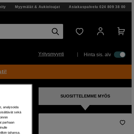
ity
Myymälät & Aukioloajat
Asiakaspalvelu
024 809 38 00
Yritysmyynti
Hinta sis. alv
ti!
SUOSITTELEMME MYÖS
e, analysoida
sisältävät sekä
oinnin
aat parhaan
nulle
milloin tahansa.