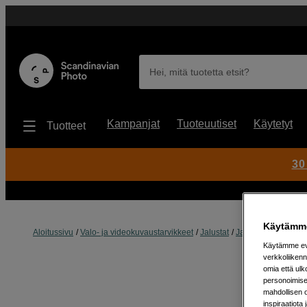
Hei, mitä tuotetta etsit?
Kampanjat
Tuoteuutiset
Käytetyt
Tuotteet
30
Käytämme
Aloitussivu
Valo- ja videokuvaustarvikkeet
Jalustat
Jalustatarvikkeet
Käytämme evä
verkkoliikenn
omia että ul
personoimisek
mahdollisen 
inspiraatiota 