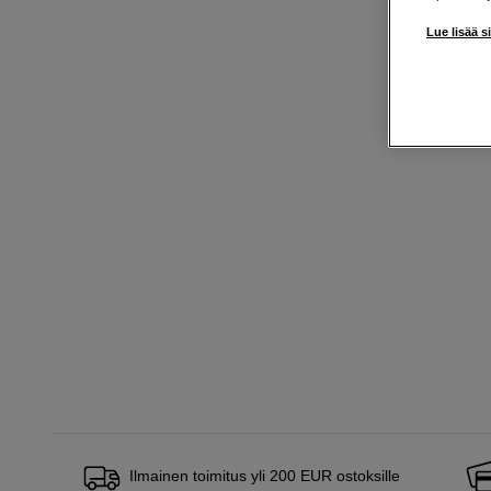
Lue lisää s
Ilmainen toimitus yli 200 EUR ostoksille