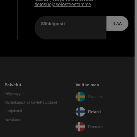
tietosuojaselosteestamme
.
Sähköposti
TILAA
Palvelut
Valitse maa
Yritysmyynti
Sweden
Vaihtokaupat ja käytetyt tuotteet
Lahjakortti
Finland
Kuvataide
Denmark