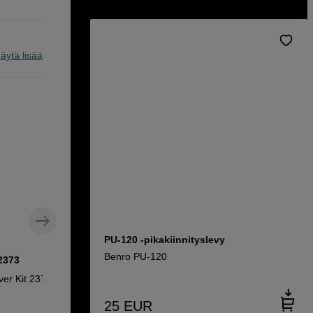
äytä lisää
PU-120 -pikakiinnityslevy
Benro PU-120
 2373
ver Kit 2373
25
EUR