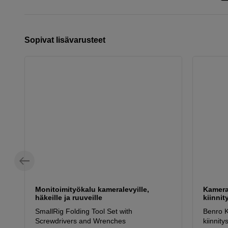
Sopivat lisävarusteet
Monitoimityökalu kameralevyille,
Kamera
häkeille ja ruuveille
kiinnit
SmallRig Folding Tool Set with
Benro 
Screwdrivers and Wrenches
kiinnity