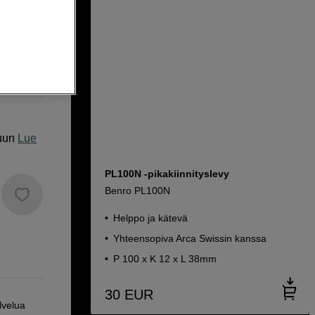
uun
Lue
PL100N -pikakiinnityslevy
Benro PL100N
Helppo ja kätevä
Yhteensopiva Arca Swissin kanssa
P 100 x K 12 x L 38mm
30
EUR
lvelua