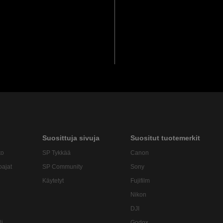
Suosittuja sivuja
Suositut tuotemerkit
to
SP Tykkää
Canon
oajat
SP Community
Sony
Käytetyt
Fujifilm
Nikon
DJI
li
Godox