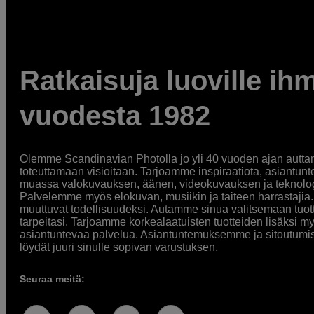
Ratkaisuja luoville ihm
vuodesta 1982
Olemme Scandinavian Photolla jo yli 40 vuoden ajan auttan
toteuttamaan visioitaan. Tarjoamme inspiraatiota, asiantunt
muassa valokuvauksen, äänen, videokuvauksen ja teknologi
Palvelemme myös elokuvan, musiikin ja taiteen harrastajia. O
muuttuvat todellisuudeksi. Autamme sinua valitsemaan tuott
tarpeitasi. Tarjoamme korkealaatuisten tuotteiden lisäksi m
asiantuntevaa palvelua. Asiantuntemuksemme ja sitoutumi
löydät juuri sinulle sopivan varustuksen.
Seuraa meitä: