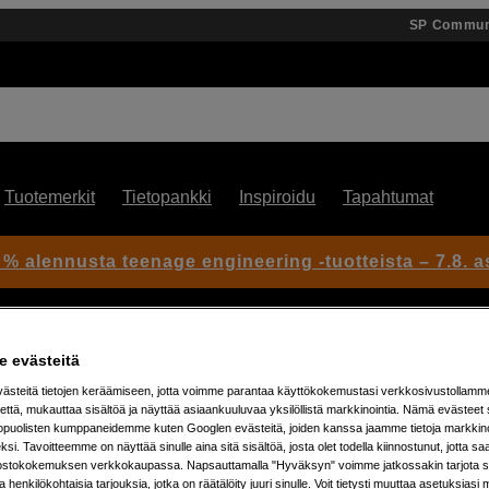
SP Commun
Tuotemerkit
Tietopankki
Inspiroidu
Tapahtumat
 % alennusta teenage engineering -tuotteista – 7.8. as
 evästeitä
Kameralevyt
Benro PL-100
steitä tietojen keräämiseen, jotta voimme parantaa käyttökokemustasi verkkosivustollamm
että, mukauttaa sisältöä ja näyttää asiaankuuluvaa yksilöllistä markkinointia. Nämä evästeet 
kopuolisten kumppaneidemme kuten Googlen evästeitä, joiden kanssa jaamme tietoja markkin
Artikkeli: 316499
si. Tavoitteemme on näyttää sinulle aina sitä sisältöä, josta olet todella kiinnostunut, jotta s
ostokokemuksen verkkokaupassa. Napsauttamalla "Hyväksyn" voimme jatkossakin tarjota si
PL-100 -pikakiinnityslevy
ja henkilökohtaisia tarjouksia, jotka on räätälöity juuri sinulle. Voit tietysti muuttaa asetuksiasi 