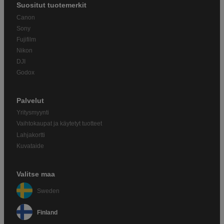
Suositut tuotemerkit
Canon
Sony
Fujifilm
Nikon
DJI
Godox
Palvelut
Yritysmyynti
Vaihtokaupat ja käytetyt tuotteet
Lahjakortti
Kuvataide
Valitse maa
Sweden
Finland