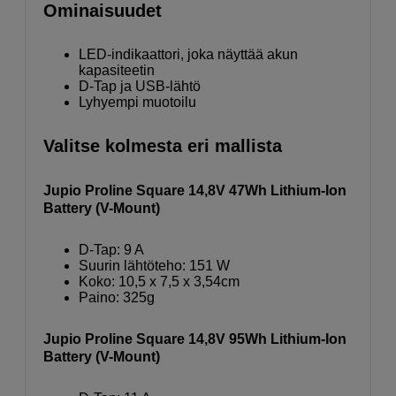
Ominaisuudet
LED-indikaattori, joka näyttää akun
kapasiteetin
D-Tap ja USB-lähtö
Lyhyempi muotoilu
Valitse kolmesta eri mallista
Jupio Proline Square 14,8V 47Wh Lithium-Ion
Battery (V-Mount)
D-Tap: 9 A
Suurin lähtöteho: 151 W
Koko: 10,5 x 7,5 x 3,54cm
Paino: 325g
Jupio Proline Square 14,8V 95Wh Lithium-Ion
Battery (V-Mount)