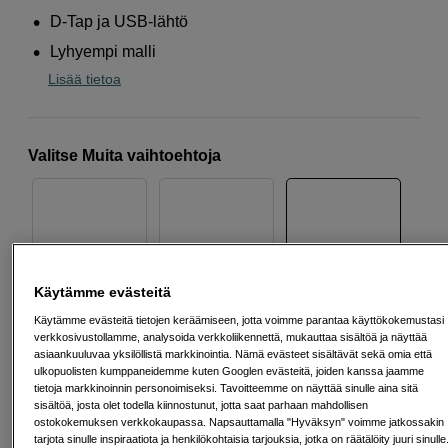
D-Tap ja USB-lähtö
Lyhyempi malli
Lisää tietoa
Valitse Muita vaihtoehtoja
Käytämme evästeitä
399
EUR
Käytämme evästeitä tietojen keräämiseen, jotta voimme parantaa käyttökokemustasi
verkkosivustollamme, analysoida verkkoliikennettä, mukauttaa sisältöä ja näyttää
asiaankuuluvaa yksilöllistä markkinointia. Nämä evästeet sisältävät sekä omia että
Määrä
ulkopuolisten kumppaneidemme kuten Googlen evästeitä, joiden kanssa jaamme
Lisää ostoskoriin
tietoja markkinoinnin personoimiseksi. Tavoitteemme on näyttää sinulle aina sitä
sisältöä, josta olet todella kiinnostunut, jotta saat parhaan mahdollisen
ostokokemuksen verkkokaupassa. Napsauttamalla "Hyväksyn" voimme jatkossakin
tarjota sinulle inspiraatiota ja henkilökohtaisia tarjouksia, jotka on räätälöity juuri sinulle