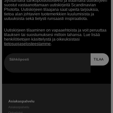
Syöttämällä sähköpostiosoitteesi ja tilaamalla uutiskirjeen
suostut vastaanottamaan uutiskirjeitä Scandinavian
Photolta. Uutiskirjeen tilaajana saat upeita tarjouksia,
tietoa alan johtavien tuotemerkkien kuulumisista ja
uutuuksista sekä tietysti runsaasti inspiraatiota.
Uutiskirjeen tilaaminen on vapaaehtoista ja voit peruuttaa
tilauksen tai suostumuksesi milloin tahansa. Lue lisää
henkilötietojen käsittelystä ja oikeuksistasi
tietosuojaselosteestamme
.
Sähköposti
TILAA
Asiakaspalvelu
Asiakaspalvelu
Ostoehdot