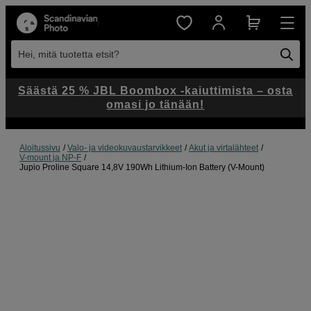
Hei, mitä tuotetta etsit?
Säästä 25 % JBL Boombox -kaiuttimista – osta
omasi jo tänään!
Aloitussivu
Valo- ja videokuvaustarvikkeet
Akut ja virtalähteet
V-mount ja NP-F
Jupio Proline Square 14,8V 190Wh Lithium-Ion Battery (V-Mount)