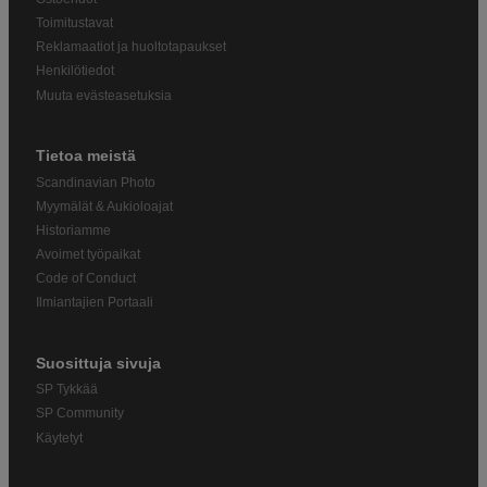
Toimitustavat
Reklamaatiot ja huoltotapaukset
Henkilötiedot
Muuta evästeasetuksia
Tietoa meistä
Scandinavian Photo
Myymälät & Aukioloajat
Historiamme
Avoimet työpaikat
Code of Conduct
Ilmiantajien Portaali
Suosittuja sivuja
SP Tykkää
SP Community
Käytetyt