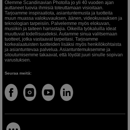
Olemme Scandinavian Photolla jo yli 40 vuoden ajan
auttaneet luovia ihmisiä toteuttamaan visioitaan.
Tarjoamme inspiraatiota, asiantuntemusta ja tuotteita
muun muassa valokuvauksen, äänen, videokuvauksen ja
teknologian tarpeisiin. Palvelemme myös elokuvan,
musiikin ja taiteen harrastajia. Oikeilla työkaluilla ideat
muuttuvat todellisuudeksi. Autamme sinua valitsemaan
tuotteet, jotka vastaavat tarpeitasi. Tarjoamme
korkealaatuisten tuotteiden lisäksi myös henkilökohtaista
ja asiantuntevaa palvelua. Asiantuntemuksemme ja
sitoutumisemme takaavat, että löydät juuri sinulle sopivan
varustuksen.
Seuraa meitä: