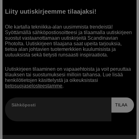
Liity uutiskirjeemme tilaajaksi!
Ole kartalla tekniikka-alan uusimmista trendeistä!
Syöttämällä sähköpostiosoitteesi ja tilaamalla uutiskirjeen
suostut vastaanottamaan uutiskirjeitä Scandinavian
Photolta. Uutiskirjeen tilaajana saat upeita tarjouksia,
tietoa alan johtavien tuotemerkkien kuulumisista ja
uutuuksista sekä tietysti runsaasti inspiraatiota.
Uutiskirjeen tilaaminen on vapaaehtoista ja voit peruuttaa
tilauksen tai suostumuksesi milloin tahansa. Lue lisää
henkilötietojen käsittelystä ja oikeuksistasi
tietosuojaselosteestamme
.
Sähköposti
TILAA