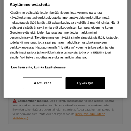
Kevyt alumiinikehys kätevään kiinnitykseen
Käytämme evästeitä
Lisää tietoa
Käytämme evästeitä tietojen keräämiseen, jotta voimme parantaa
käyttökokemustasi verkkosivustollamme, analysoida verkkoliikennettä,
mukauttaa sisältöä ja näyttää asiaankuuluvaa yksilöllistä markkinointia. Nämä
evästeet sisältävät sekä omia että ulkopuolisten kumppaneidemme kuten
59
EUR
Googlen evästeitä, joiden kanssa jaamme tietoja markkinoinnin
personoimiseksi. Tavoitteemme on näyttää sinulle aina sitä sisältöä, josta olet
todella kiinnostunut, jotta saat parhaan mahdollisen ostokokemuksen
Määrä
verkkokaupassa. Napsauttamalla "Hyväksyn" voimme jatkossakin tarjota
Lisää ostoskoriin
sinulle inspiraatiota ja henkilökohtaisia tarjouksia, jotka on räätälöity juuri
sinulle. Voit tietysti muuttaa asetuksiasi milloin tahansa.
Lue lisää siitä, kuinka käsittelemme
Maksa Svea-erämaksulla
Esimerkki: 36 kk, 2 EUR/kk, yhteensä 77 EUR, todellinen vuosikorko
Asetukset
Hyväksyn
19,07 %
Avausmaksu 5 EUR, laskutusmaksu 0 EUR/kk lisäksi
Lainaaminen maksaa!
Jos et pysty maksamaan velkaa ajoissa, saatat
saada maksuhäiriömerkinnän. Se voi vaikeuttaa asunnon vuokraamista,
liittymien tekemistä ja uusien lainojen saamista. Apua saat kuntasi talous- ja
velkaneuvonnasta. Yhteystiedot löydät sivulta
kkv.fi (avautuu uuteen
välilehteen)