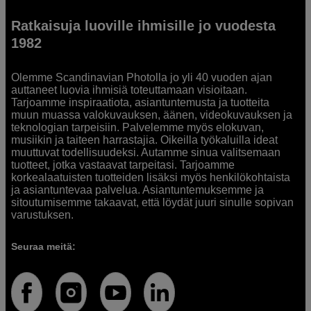
Ratkaisuja luoville ihmisille jo vuodesta
1982
Olemme Scandinavian Photolla jo yli 40 vuoden ajan
auttaneet luovia ihmisiä toteuttamaan visioitaan.
Tarjoamme inspiraatiota, asiantuntemusta ja tuotteita
muun muassa valokuvauksen, äänen, videokuvauksen ja
teknologian tarpeisiin. Palvelemme myös elokuvan,
musiikin ja taiteen harrastajia. Oikeilla työkaluilla ideat
muuttuvat todellisuudeksi. Autamme sinua valitsemaan
tuotteet, jotka vastaavat tarpeitasi. Tarjoamme
korkealaatuisten tuotteiden lisäksi myös henkilökohtaista
ja asiantuntevaa palvelua. Asiantuntemuksemme ja
sitoutumisemme takaavat, että löydät juuri sinulle sopivan
varustuksen.
Seuraa meitä: