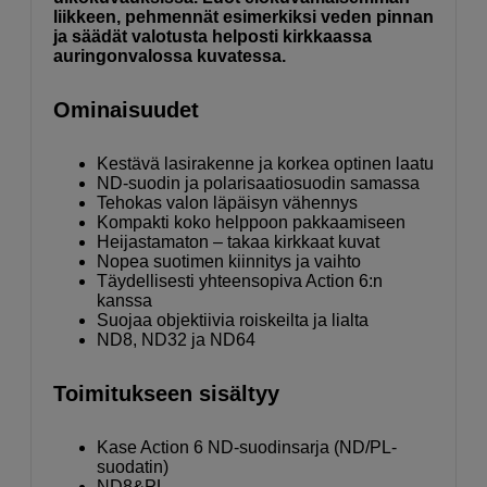
liikkeen, pehmennät esimerkiksi veden pinnan
ja säädät valotusta helposti kirkkaassa
auringonvalossa kuvatessa.
Ominaisuudet
Kestävä lasirakenne ja korkea optinen laatu
ND-suodin ja polarisaatiosuodin samassa
Tehokas valon läpäisyn vähennys
Kompakti koko helppoon pakkaamiseen
Heijastamaton – takaa kirkkaat kuvat
Nopea suotimen kiinnitys ja vaihto
Täydellisesti yhteensopiva Action 6:n
kanssa
Suojaa objektiivia roiskeilta ja lialta
ND8, ND32 ja ND64
Toimitukseen sisältyy
Kase Action 6 ND-suodinsarja (ND/PL-
suodatin)
ND8&PL