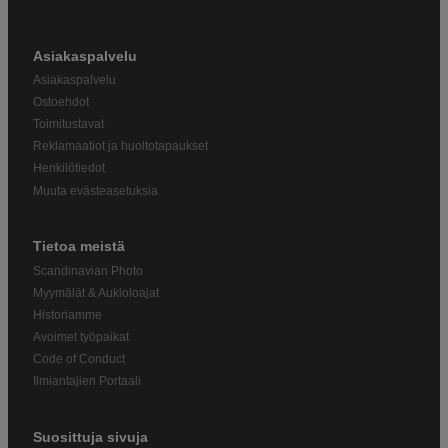
Asiakaspalvelu
Asiakaspalvelu
Ostoehdot
Toimitustavat
Reklamaatiot ja huoltotapaukset
Henkilötiedot
Muuta evästeasetuksia
Tietoa meistä
Scandinavian Photo
Myymälät & Aukioloajat
Historiamme
Avoimet työpaikat
Code of Conduct
Ilmiantajien Portaali
Suosittuja sivuja