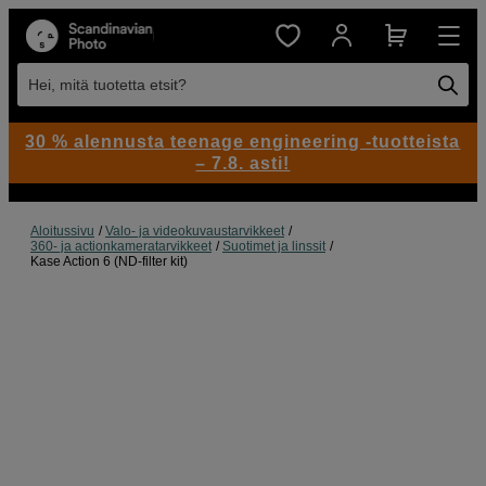
Hei, mitä tuotetta etsit?
30 % alennusta teenage engineering -tuotteista
– 7.8. asti!
Aloitussivu
Valo- ja videokuvaustarvikkeet
360- ja actionkameratarvikkeet
Suotimet ja linssit
Kase Action 6 (ND-filter kit)