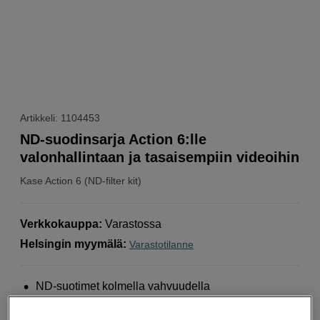
Artikkeli: 1104453
ND-suodinsarja Action 6:lle
valonhallintaan ja tasaisempiin videoihin
Kase
Action 6 (ND-filter kit)
Verkkokauppa
:
Varastossa
Helsingin myymälä
:
Varastotilanne
ND-suotimet kolmella vahvuudella
Polarisoiva vaikutus videokuvaukseen