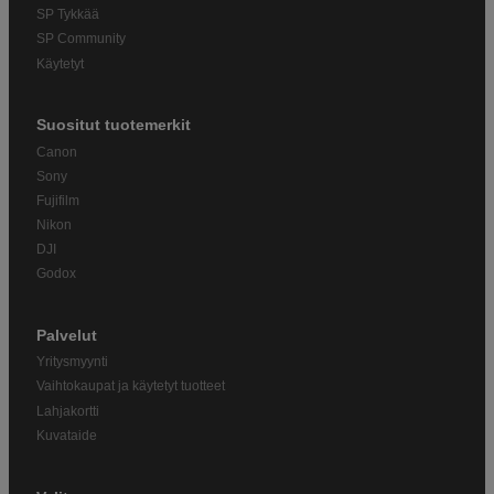
SP Tykkää
SP Community
Käytetyt
Suositut tuotemerkit
Canon
Sony
Fujifilm
Nikon
DJI
Godox
Palvelut
Yritysmyynti
Vaihtokaupat ja käytetyt tuotteet
Lahjakortti
Kuvataide