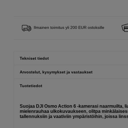
Ilmainen toimitus yli 200 EUR ostoksille
Tekniset tiedot
Arvostelut, kysymykset ja vastaukset
Tuotetiedot
Suojaa DJI Osmo Action 6 -kamerasi naarmuilta, lia
mielenrauhaa ulkokuvaukseen, olitpa minkälaisess
tallennuksiin ja vaativiin ympäristöihin, joissa linss