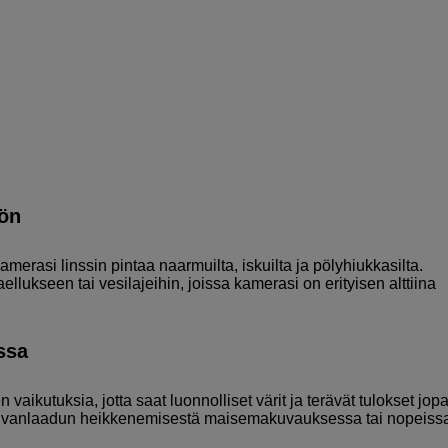
öön
rasi linssin pintaa naarmuilta, iskuilta ja pölyhiukkasilta.
ellukseen tai vesilajeihin, joissa kamerasi on erityisen alttiina
ssa
aikutuksia, jotta saat luonnolliset värit ja terävät tulokset jop
a kuvanlaadun heikkenemisestä maisemakuvauksessa tai nopeiss