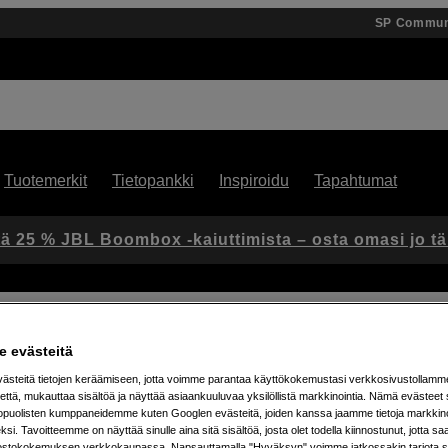
SP Commun
Tuotemerkit
Tietopankki
Inspiroidu
Tapahtumat
ä 25 % JBL Boombox -kaiuttimista – osta omasi jo t
et
Suotimet ja linssit
Kase Action 6 MC-UV filter
 evästeitä
steitä tietojen keräämiseen, jotta voimme parantaa käyttökokemustasi verkkosivustollamm
että, mukauttaa sisältöä ja näyttää asiaankuuluvaa yksilöllistä markkinointia. Nämä evästeet 
Artikkeli: 1104455
kopuolisten kumppaneidemme kuten Googlen evästeitä, joiden kanssa jaamme tietoja markkin
UV-suodin DJI Osmo Action 6:
si. Tavoitteemme on näyttää sinulle aina sitä sisältöä, josta olet todella kiinnostunut, jotta s
ostokokemuksen verkkokaupassa. Napsauttamalla "Hyväksyn" voimme jatkossakin tarjota si