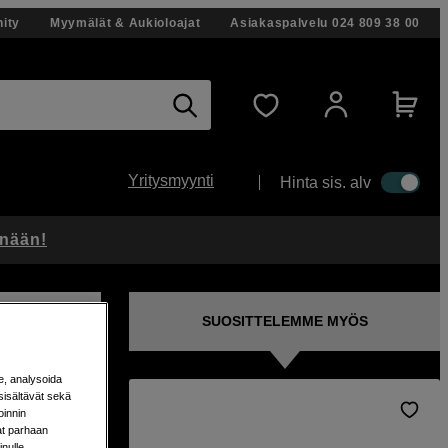
ity
Myymälät & Aukioloajat
Asiakaspalvelu
024 809 38 00
Yritysmyynti
Hinta sis. alv
änään!
SUOSITTELEMME MYÖS
e, analysoida
sisältävät sekä
oinnin
lle
aat parhaan
nulle