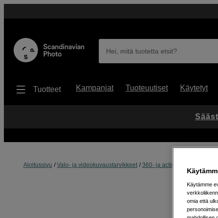
Hei, mitä tuotetta etsit?
Kampanjat
Tuoteuutiset
Käytetyt
Tuotteet
Sääst
Aloitussivu
Valo- ja videokuvaustarvikkeet
360- ja actionkameratarvikke
Käytämme
Käytämme evä
verkkoliikenn
omia että ul
personoimisek
mahdollisen 