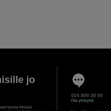
isille jo
024 809 38 00
Ota yhteyttä
eet luovia ihmisiä