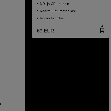
ND- ja CPL-suodin
Naarmuuntumaton lasi
Nopea kiinnitys
69
EUR
a
a