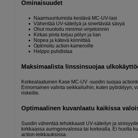
Ominaisuudet
Naarmuuntumista kestävä MC-UV-lasi
Vähentää UV-säteilyä ja sinertävää sävyä
Ohut muotoilu minimoi vinjetoinnin
Kirkas pinta torjuu pölyn ja lian
Nopea ja kätevä kiinnittää
Optimoitu action-kameroille
Helppo puhdistaa
Maksimaalista linssinsuojaa ulkokäytt
Korkealaatuinen Kase MC-UV -suodin suojaa actionkame
Erinomainen valinta seikkailuihin, kuten pyöräilyyn, va
riskeille.
Optimaalinen kuvanlaatu kaikissa valoi
Suodin vähentää tehokkaasti UV-säteilyn ja sinisyyden v
kirkkaassa auringonvalossa tai korkealla. Ei huolt
action-leikkauksissa.