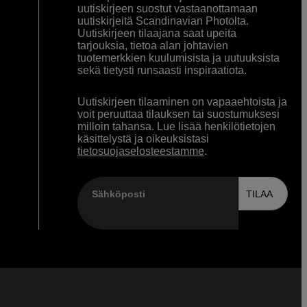
uutiskirjeen suostut vastaanottamaan
uutiskirjeitä Scandinavian Photolta.
Uutiskirjeen tilaajana saat upeita
tarjouksia, tietoa alan johtavien
tuotemerkkien kuulumisista ja uutuuksista
sekä tietysti runsaasti inspiraatiota.
Uutiskirjeen tilaaminen on vapaaehtoista ja
voit peruuttaa tilauksen tai suostumuksesi
milloin tahansa. Lue lisää henkilötietojen
käsittelystä ja oikeuksistasi
tietosuojaselosteestamme
.
Sähköposti
TILAA