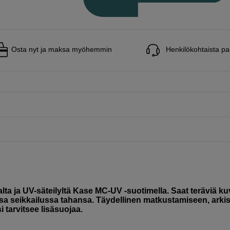
Osta nyt ja maksa myöhemmin
Henkilökohtaista pa
lta ja UV-säteilyltä Kase MC-UV -suotimella. Saat teräviä kuv
a seikkailussa tahansa. Täydellinen matkustamiseen, arkis
i tarvitsee lisäsuojaa.