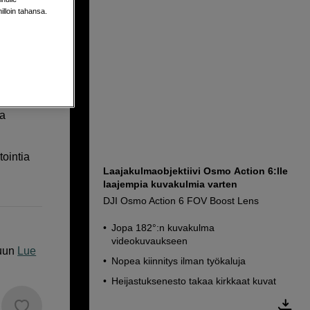
milloin tahansa.
ta
tointia
Laajakulmaobjektiivi Osmo Action 6:lle
laajempia kuvakulmia varten
DJI Osmo Action 6 FOV Boost Lens
Jopa 182°:n kuvakulma
videokuvaukseen
uun
Lue
Nopea kiinnitys ilman työkaluja
Heijastuksenesto takaa kirkkaat kuvat