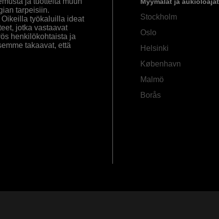
emusta ja tuotteita muun
Myymälät ja aukioloajat
an tarpeisiin.
Stockholm
ikeilla työkaluilla ideat
eet, jotka vastaavat
Oslo
yös henkilökohtaista ja
semme takaavat, että
Helsinki
København
Malmö
Borås