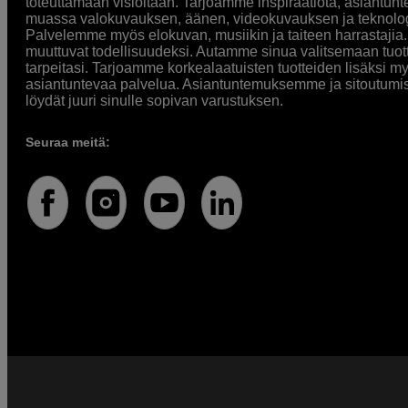
toteuttamaan visioitaan. Tarjoamme inspiraatiota, asiantunt
muassa valokuvauksen, äänen, videokuvauksen ja teknologi
Palvelemme myös elokuvan, musiikin ja taiteen harrastajia. O
muuttuvat todellisuudeksi. Autamme sinua valitsemaan tuott
tarpeitasi. Tarjoamme korkealaatuisten tuotteiden lisäksi m
asiantuntevaa palvelua. Asiantuntemuksemme ja sitoutumi
löydät juuri sinulle sopivan varustuksen.
Seuraa meitä: