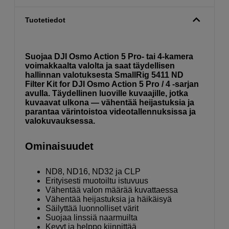
Tuotetiedot
Suojaa DJI Osmo Action 5 Pro- tai 4-kamera
voimakkaalta valolta ja saat täydellisen
hallinnan valotuksesta SmallRig 5411 ND
Filter Kit for DJI Osmo Action 5 Pro / 4 -sarjan
avulla. Täydellinen luoville kuvaajille, jotka
kuvaavat ulkona — vähentää heijastuksia ja
parantaa värintoistoa videotallennuksissa ja
valokuvauksessa.
Ominaisuudet
ND8, ND16, ND32 ja CLP
Erityisesti muotoiltu istuvuus
Vähentää valon määrää kuvattaessa
Vähentää heijastuksia ja häikäisyä
Säilyttää luonnolliset värit
Suojaa linssiä naarmuilta
Kevyt ja helppo kiinnittää