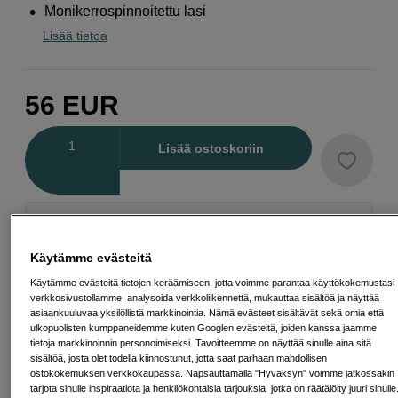
Monikerrospinnoitettu lasi
Lisää tietoa
56
EUR
Määrä
Lisää ostoskoriin
Maksa Svea-erämaksulla
Esimerkki: 36 kk, 2 EUR/kk, yhteensä 77 EUR, todellinen vuosikorko
Käytämme evästeitä
19,07 %
Avausmaksu 5 EUR, laskutusmaksu 0 EUR/kk lisäksi
Käytämme evästeitä tietojen keräämiseen, jotta voimme parantaa käyttökokemustasi
verkkosivustollamme, analysoida verkkoliikennettä, mukauttaa sisältöä ja näyttää
Lainaaminen maksaa!
Jos et pysty maksamaan velkaa ajoissa, saatat
asiaankuuluvaa yksilöllistä markkinointia. Nämä evästeet sisältävät sekä omia että
saada maksuhäiriömerkinnän. Se voi vaikeuttaa asunnon vuokraamista,
ulkopuolisten kumppaneidemme kuten Googlen evästeitä, joiden kanssa jaamme
liittymien tekemistä ja uusien lainojen saamista. Apua saat kuntasi talous- ja
tietoja markkinoinnin personoimiseksi. Tavoitteemme on näyttää sinulle aina sitä
velkaneuvonnasta. Yhteystiedot löydät sivulta
kkv.fi (avautuu uuteen
sisältöä, josta olet todella kiinnostunut, jotta saat parhaan mahdollisen
välilehteen)
ostokokemuksen verkkokaupassa. Napsauttamalla "Hyväksyn" voimme jatkossakin
tarjota sinulle inspiraatiota ja henkilökohtaisia tarjouksia, jotka on räätälöity juuri sinulle