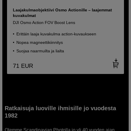
Laajakulmaobjektiivi Osmo Actionille – laajemmat
kuvakulmat
DJI Osmo Action FOV Boost Lens
Erittäin laaja kuvakulma action-kuvaukseen
Nopea magneettikiinnitys
Suojaa naarmuilta ja lialta
71
EUR
Ratkaisuja luoville ihmisille jo vuodesta
1982
Olemme Scandinavian Photolla jo yli 40 vuoden ajan