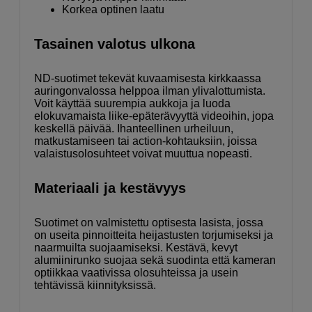
Korkea optinen laatu
Tasainen valotus ulkona
ND-suotimet tekevät kuvaamisesta kirkkaassa
auringonvalossa helppoa ilman ylivalottumista.
Voit käyttää suurempia aukkoja ja luoda
elokuvamaista liike-epäterävyyttä videoihin, jopa
keskellä päivää. Ihanteellinen urheiluun,
matkustamiseen tai action-kohtauksiin, joissa
valaistusolosuhteet voivat muuttua nopeasti.
Materiaali ja kestävyys
Suotimet on valmistettu optisesta lasista, jossa
on useita pinnoitteita heijastusten torjumiseksi ja
naarmuilta suojaamiseksi. Kestävä, kevyt
alumiinirunko suojaa sekä suodinta että kameran
optiikkaa vaativissa olosuhteissa ja usein
tehtävissä kiinnityksissä.