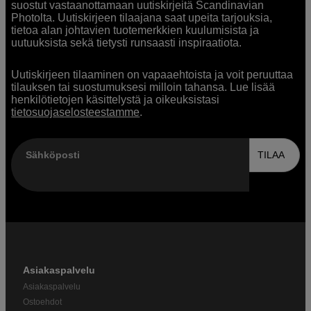
suostut vastaanottamaan uutiskirjeitä Scandinavian
Photolta. Uutiskirjeen tilaajana saat upeita tarjouksia,
tietoa alan johtavien tuotemerkkien kuulumisista ja
uutuuksista sekä tietysti runsaasti inspiraatiota.
Uutiskirjeen tilaaminen on vapaaehtoista ja voit peruuttaa
tilauksen tai suostumuksesi milloin tahansa. Lue lisää
henkilötietojen käsittelystä ja oikeuksistasi
tietosuojaselosteestamme
.
Sähköposti
TILAA
Asiakaspalvelu
Asiakaspalvelu
Ostoehdot