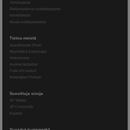
Toimitustavat
Reklamaatiot ja huoltotapaukset
Henkilötiedot
Muuta evästeasetuksia
Tietoa meistä
Scandinavian Photo
Myymälät & Aukioloajat
Historiamme
Avoimet työpaikat
Code of Conduct
Ilmiantajien Portaali
Suosittuja sivuja
SP Tykkää
SP Community
Käytetyt
Suositut tuotemerkit