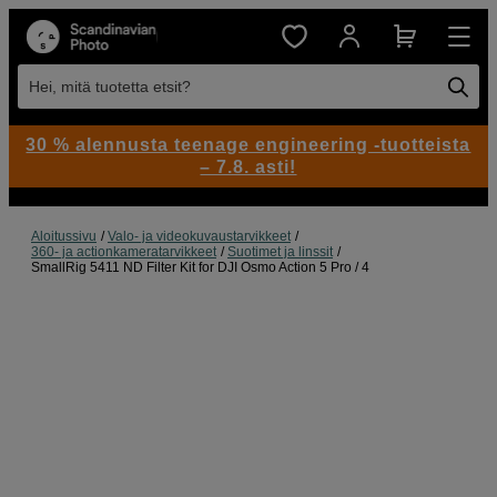
Hei, mitä tuotetta etsit?
30 % alennusta teenage engineering -tuotteista
– 7.8. asti!
Aloitussivu
Valo- ja videokuvaustarvikkeet
360- ja actionkameratarvikkeet
Suotimet ja linssit
SmallRig 5411 ND Filter Kit for DJI Osmo Action 5 Pro / 4