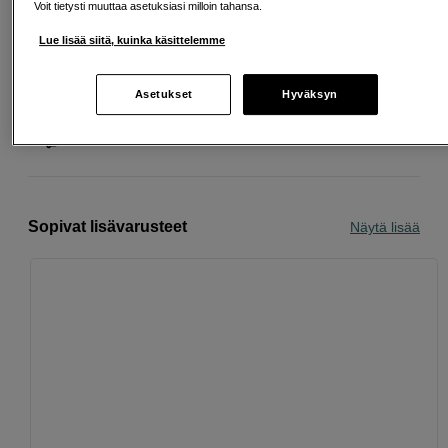
Voit tietysti muuttaa asetuksiasi milloin tahansa.
Lue lisää siitä, kuinka käsittelemme
Ilmainen toimitus yli 200 EUR ostoksille
Osta nyt ja maksa myöhemmin
Asetukset
Hyväksyn
Henkilökohtaista palvelua
Sopivat lisävarusteet
Näytä lisää