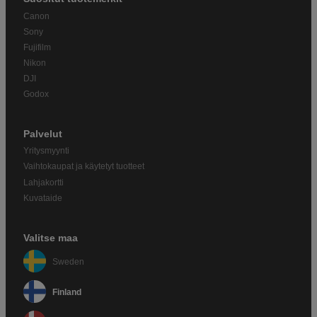
Canon
Sony
Fujifilm
Nikon
DJI
Godox
Palvelut
Yritysmyynti
Vaihtokaupat ja käytetyt tuotteet
Lahjakortti
Kuvataide
Valitse maa
Sweden
Finland