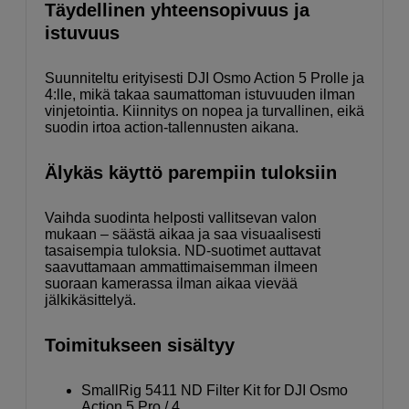
Täydellinen yhteensopivuus ja
istuvuus
Suunniteltu erityisesti DJI Osmo Action 5 Prolle ja
4:lle, mikä takaa saumattoman istuvuuden ilman
vinjetointia. Kiinnitys on nopea ja turvallinen, eikä
suodin irtoa action-tallennusten aikana.
Älykäs käyttö parempiin tuloksiin
Vaihda suodinta helposti vallitsevan valon
mukaan – säästä aikaa ja saa visuaalisesti
tasaisempia tuloksia. ND-suotimet auttavat
saavuttamaan ammattimaisemman ilmeen
suoraan kamerassa ilman aikaa vievää
jälkikäsittelyä.
Toimitukseen sisältyy
SmallRig 5411 ND Filter Kit for DJI Osmo
Action 5 Pro / 4