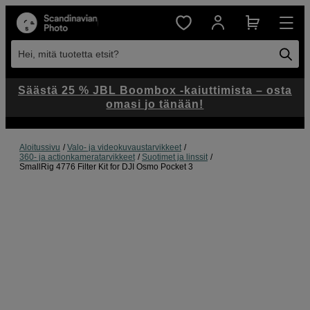
Hei, mitä tuotetta etsit?
Säästä 25 % JBL Boombox -kaiuttimista – osta
omasi jo tänään!
Aloitussivu
Valo- ja videokuvaustarvikkeet
360- ja actionkameratarvikkeet
Suotimet ja linssit
SmallRig 4776 Filter Kit for DJI Osmo Pocket 3