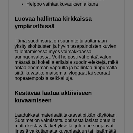
Helppo vaihtaa kuvauksen aikana
Luovaa hallintaa kirkkaissa
ympäristöissä
Tämä suodinsarja on suunniteltu auttamaan
yksityiskohtaisten ja hyvin tasapainoisten kuvien
tallentamisessa myös voimakkaassa
auringonvalossa. Voit helposti vähentää valon
määrää tai kokeilla erilaisia suodin-efektejä, mikä
antaa enemmän vapautta ja hallintaa riippumatta
siitä, kuvaatko maisemia, vloggaat tai seuraat
nopeatempoisia seikkailuja.
Kestävää laatua aktiiviseen
kuvaamiseen
Laadukkaat materiaalit takaavat pitkän käyttöiän.
Suotimet on valmistettu optisesta lasista ohuella
mutta kestävällä kehyksellä, joten ne suojaavat
linssiä vaikuttamatta kuvanlaatuun tai lisäämättä