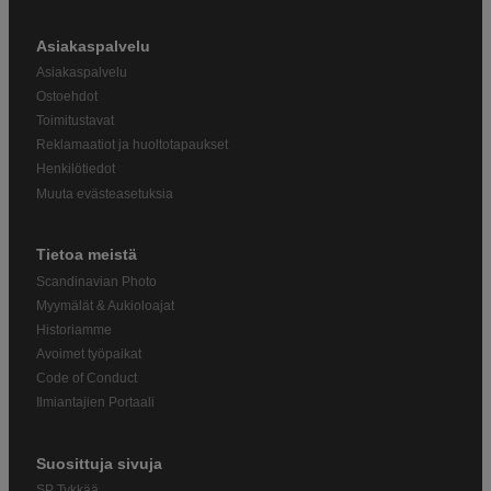
Asiakaspalvelu
Asiakaspalvelu
Ostoehdot
Toimitustavat
Reklamaatiot ja huoltotapaukset
Henkilötiedot
Muuta evästeasetuksia
Tietoa meistä
Scandinavian Photo
Myymälät & Aukioloajat
Historiamme
Avoimet työpaikat
Code of Conduct
Ilmiantajien Portaali
Suosittuja sivuja
SP Tykkää