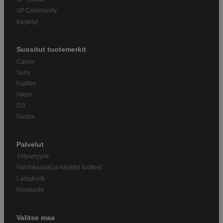
SP Community
Käytetyt
Suositut tuotemerkit
Canon
Sony
Fujifilm
Nikon
DJI
Godox
Palvelut
Yritysmyynti
Vaihtokaupat ja käytetyt tuotteet
Lahjakortti
Kuvataide
Valitse maa