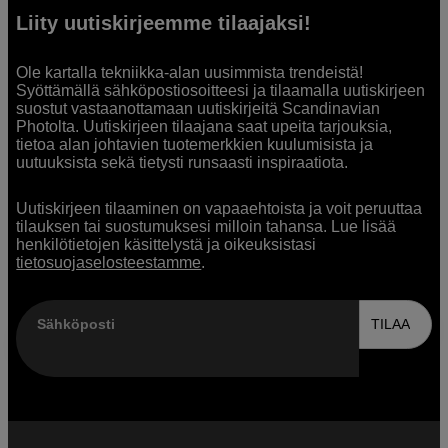
Liity uutiskirjeemme tilaajaksi!
Ole kartalla tekniikka-alan uusimmista trendeistä!
Syöttämällä sähköpostiosoitteesi ja tilaamalla uutiskirjeen
suostut vastaanottamaan uutiskirjeitä Scandinavian
Photolta. Uutiskirjeen tilaajana saat upeita tarjouksia,
tietoa alan johtavien tuotemerkkien kuulumisista ja
uutuuksista sekä tietysti runsaasti inspiraatiota.
Uutiskirjeen tilaaminen on vapaaehtoista ja voit peruuttaa
tilauksen tai suostumuksesi milloin tahansa. Lue lisää
henkilötietojen käsittelystä ja oikeuksistasi
tietosuojaselosteestamme
.
Sähköposti
TILAA