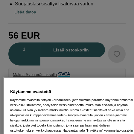
Suojauslasi sisältyy lisäturvaa varten
Lisää tietoa
56
EUR
Määrä
Lisää ostoskoriin
Maksa Svea-erämaksulla
Esimerkki: 36 kk, 2 EUR/kk, yhteensä 77 EUR, todellinen vuosikorko
19,07 %
Käytämme evästeitä
Avausmaksu 5 EUR, laskutusmaksu 0 EUR/kk lisäksi
Käytämme evästeitä tietojen keräämiseen, jotta voimme parantaa käyttökokemustasi
Lainaaminen maksaa!
Jos et pysty maksamaan velkaa ajoissa, saatat
verkkosivustollamme, analysoida verkkoliikennettä, mukauttaa sisältöä ja näyttää
saada maksuhäiriömerkinnän. Se voi vaikeuttaa asunnon vuokraamista,
asiaankuuluvaa yksilöllistä markkinointia. Nämä evästeet sisältävät sekä omia että
liittymien tekemistä ja uusien lainojen saamista. Apua saat kuntasi talous- ja
ulkopuolisten kumppaneidemme kuten Googlen evästeitä, joiden kanssa jaamme
velkaneuvonnasta. Yhteystiedot löydät sivulta
kkv.fi (avautuu uuteen
tietoja markkinoinnin personoimiseksi. Tavoitteemme on näyttää sinulle aina sitä
välilehteen)
sisältöä, josta olet todella kiinnostunut, jotta saat parhaan mahdollisen
ostokokemuksen verkkokaupassa. Napsauttamalla "Hyväksyn" voimme jatkossakin