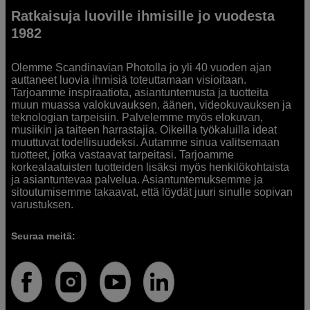
Ratkaisuja luoville ihmisille jo vuodesta
1982
Olemme Scandinavian Photolla jo yli 40 vuoden ajan
auttaneet luovia ihmisiä toteuttamaan visioitaan.
Tarjoamme inspiraatiota, asiantuntemusta ja tuotteita
muun muassa valokuvauksen, äänen, videokuvauksen ja
teknologian tarpeisiin. Palvelemme myös elokuvan,
musiikin ja taiteen harrastajia. Oikeilla työkaluilla ideat
muuttuvat todellisuudeksi. Autamme sinua valitsemaan
tuotteet, jotka vastaavat tarpeitasi. Tarjoamme
korkealaatuisten tuotteiden lisäksi myös henkilökohtaista
ja asiantuntevaa palvelua. Asiantuntemuksemme ja
sitoutumisemme takaavat, että löydät juuri sinulle sopivan
varustuksen.
Seuraa meitä: