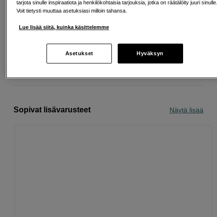
tarjota sinulle inspiraatiota ja henkilökohtaisia tarjouksia, jotka on räätälöity juuri sinulle
Voit tietysti muuttaa asetuksiasi milloin tahansa.
Ilmainen toimitus yli 200 EUR ostoksille
Lue lisää siitä, kuinka käsittelemme
Osta nyt ja maksa myöhemmin
Asetukset
Hyväksyn
Henkilökohtaista palvelua
Sopivat lisävarusteet
Näytä lisää