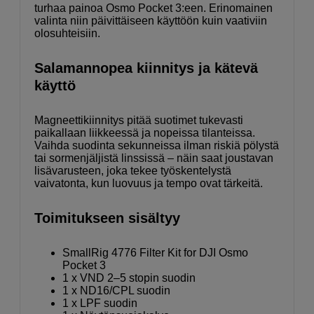
turhaa painoa Osmo Pocket 3:een. Erinomainen
valinta niin päivittäiseen käyttöön kuin vaativiin
olosuhteisiin.
Salamannopea kiinnitys ja kätevä
käyttö
Magneettikiinnitys pitää suotimet tukevasti
paikallaan liikkeessä ja nopeissa tilanteissa.
Vaihda suodinta sekunneissa ilman riskiä pölystä
tai sormenjäljistä linssissä – näin saat joustavan
lisävarusteen, joka tekee työskentelystä
vaivatonta, kun luovuus ja tempo ovat tärkeitä.
Toimitukseen sisältyy
SmallRig 4776 Filter Kit for DJI Osmo
Pocket 3
1 x VND 2–5 stopin suodin
1 x ND16/CPL suodin
1 x LPF suodin