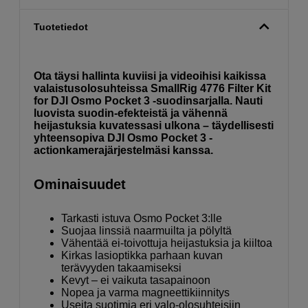
Tuotetiedot
Ota täysi hallinta kuviisi ja videoihisi kaikissa
valaistusolosuhteissa SmallRig 4776 Filter Kit
for DJI Osmo Pocket 3 -suodinsarjalla. Nauti
luovista suodin-efekteistä ja vähennä
heijastuksia kuvatessasi ulkona – täydellisesti
yhteensopiva DJI Osmo Pocket 3 -
actionkamerajärjestelmäsi kanssa.
Ominaisuudet
Tarkasti istuva Osmo Pocket 3:lle
Suojaa linssiä naarmuilta ja pölyltä
Vähentää ei-toivottuja heijastuksia ja kiiltoa
Kirkas lasioptikka parhaan kuvan
terävyyden takaamiseksi
Kevyt – ei vaikuta tasapainoon
Nopea ja varma magneettikiinnitys
Useita suotimia eri valo-olosuhteisiin