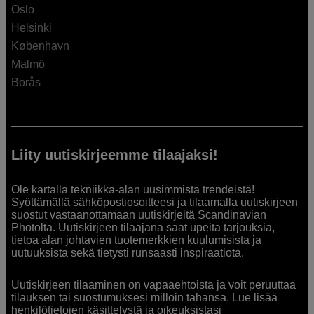
Oslo
Helsinki
København
Malmö
Borås
Liity uutiskirjeemme tilaajaksi!
Ole kartalla tekniikka-alan uusimmista trendeistä!
Syöttämällä sähköpostiosoitteesi ja tilaamalla uutiskirjeen
suostut vastaanottamaan uutiskirjeitä Scandinavian
Photolta. Uutiskirjeen tilaajana saat upeita tarjouksia,
tietoa alan johtavien tuotemerkkien kuulumisista ja
uutuuksista sekä tietysti runsaasti inspiraatiota.
Uutiskirjeen tilaaminen on vapaaehtoista ja voit peruuttaa
tilauksen tai suostumuksesi milloin tahansa. Lue lisää
henkilötietojen käsittelystä ja oikeuksistasi