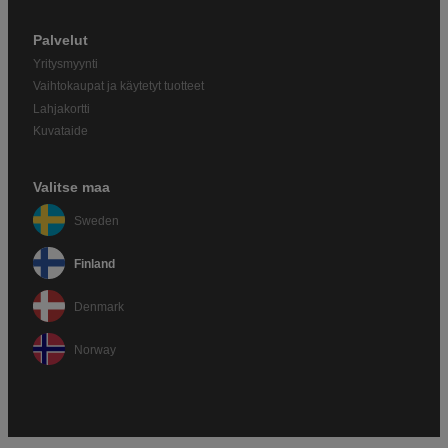
Palvelut
Yritysmyynti
Vaihtokaupat ja käytetyt tuotteet
Lahjakortti
Kuvataide
Valitse maa
Sweden
Finland
Denmark
Norway