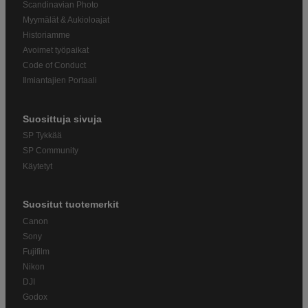
Scandinavian Photo
Myymälät & Aukioloajat
Historiamme
Avoimet työpaikat
Code of Conduct
Ilmiantajien Portaali
Suosittuja sivuja
SP Tykkää
SP Community
Käytetyt
Suositut tuotemerkit
Canon
Sony
Fujifilm
Nikon
DJI
Godox