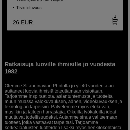
Tiivis istuvuus
26
EUR
Ratkaisuja luoville ihmisille jo vuodesta
1982
Olemme Scandinavian Photolla jo yli 40 vuoden ajan
auttaneet luovia ihmisiä toteuttamaan visioitaan.
Tarjoamme inspiraatiota, asiantuntemusta ja tuotteita
muun muassa valokuvauksen, äänen, videokuvauksen ja
teknologian tarpeisiin. Palvelemme myös elokuvan,
musiikin ja taiteen harrastajia. Oikeilla työkaluilla ideat
muuttuvat todellisuudeksi. Autamme sinua valitsemaan
tuotteet, jotka vastaavat tarpeitasi. Tarjoamme
korkealaatuisten tuotteiden lisäksi myös henkilökohtaista