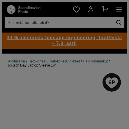
Hei, mitä tuotetta etsit?
30 % alennusta teenage engineering -tuotteista
– 7.8. asti!
Aloitussivu
Tietokoneet
Tietokonetarvikkeet
Tietokonelaukut
sp.tech Day Laptop Sleeve 14"