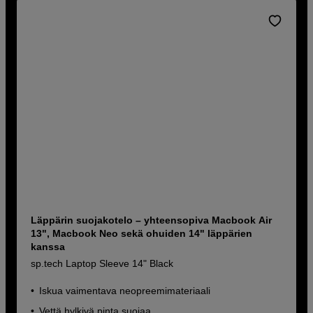
Läppärin suojakotelo – yhteensopiva Macbook Air
13", Macbook Neo sekä ohuiden 14" läppärien
kanssa
sp.tech Laptop Sleeve 14" Black
Iskua vaimentava neopreemimateriaali
Vettä hylkivä pinta suojaa