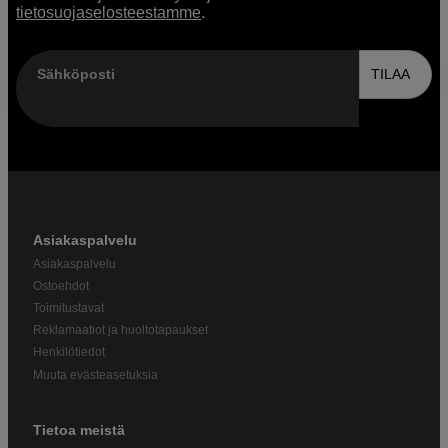
tietosuojaselosteestamme
.
Sähköposti
TILAA
Asiakaspalvelu
Asiakaspalvelu
Ostoehdot
Toimitustavat
Reklamaatiot ja huoltotapaukset
Henkilötiedot
Muuta evästeasetuksia
Tietoa meistä