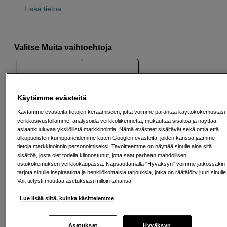
Lisää tietoa
Valitse Muita vaihtoehtoja
Käytämme evästeitä
16
14
Käytämme evästeitä tietojen keräämiseen, jotta voimme parantaa käyttökokemustasi
verkkosivustollamme, analysoida verkkoliikennettä, mukauttaa sisältöä ja näyttää
asiaankuuluvaa yksilöllistä markkinointia. Nämä evästeet sisältävät sekä omia että
26
EUR
ulkopuolisten kumppaneidemme kuten Googlen evästeitä, joiden kanssa jaamme
tietoja markkinoinnin personoimiseksi. Tavoitteemme on näyttää sinulle aina sitä
Maksa heti tai jaa useampaan osamaksuun
Lue lisää
sisältöä, josta olet todella kiinnostunut, jotta saat parhaan mahdollisen
ostokokemuksen verkkokaupassa. Napsauttamalla "Hyväksyn" voimme jatkossakin
Määrä
tarjota sinulle inspiraatiota ja henkilökohtaisia tarjouksia, jotka on räätälöity juuri sinulle
Lisää ostoskoriin
Voit tietysti muuttaa asetuksiasi milloin tahansa.
Lue lisää siitä, kuinka käsittelemme
SP tykkää
Asetukset
Hyväksyn