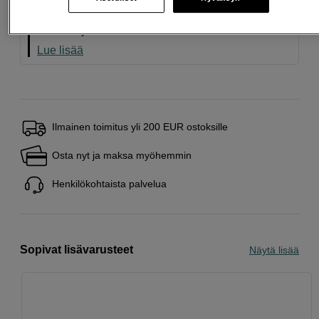
Tämä on tuote, josta pidämme erityisen paljon.
Seuraa tätä symbolia löytääksesi lisää valikoituja
suosikkejamme.
Lue lisää
Ilmainen toimitus yli 200 EUR ostoksille
Osta nyt ja maksa myöhemmin
Henkilökohtaista palvelua
Sopivat lisävarusteet
Näytä lisää