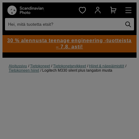
Hei, mitä tuotetta etsit?
30 % alennusta teenage engineering -tuotteista
– 7.8. asti!
Aloitussivu
Tietokoneet
Tietokonetarvikkeet
Hiiret & näppäimistöt
Tietokoneen hiiret
Logitech M330 silent plus langaton musta