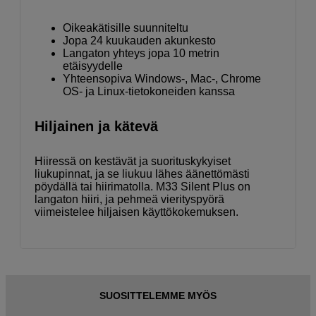
Oikeakätisille suunniteltu
Jopa 24 kuukauden akunkesto
Langaton yhteys jopa 10 metrin
etäisyydelle
Yhteensopiva Windows-, Mac-, Chrome
OS- ja Linux-tietokoneiden kanssa
Hiljainen ja kätevä
Hiiressä on kestävät ja suorituskykyiset
liukupinnat, ja se liukuu lähes äänettömästi
pöydällä tai hiirimatolla. M33 Silent Plus on
langaton hiiri, ja pehmeä vierityspyörä
viimeistelee hiljaisen käyttökokemuksen.
SUOSITTELEMME MYÖS