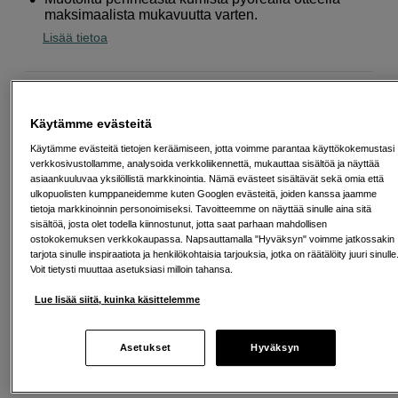
maksimaalista mukavuutta varten.
Lisää tietoa
39
EUR
Käytämme evästeitä
Maksa heti tai jaa useampaan osamaksuun
Lue lisää
Käytämme evästeitä tietojen keräämiseen, jotta voimme parantaa käyttökokemustasi
Määrä
verkkosivustollamme, analysoida verkkoliikennettä, mukauttaa sisältöä ja näyttää
Lisää ostoskoriin
asiaankuuluvaa yksilöllistä markkinointia. Nämä evästeet sisältävät sekä omia että
ulkopuolisten kumppaneidemme kuten Googlen evästeitä, joiden kanssa jaamme
tietoja markkinoinnin personoimiseksi. Tavoitteemme on näyttää sinulle aina sitä
sisältöä, josta olet todella kiinnostunut, jotta saat parhaan mahdollisen
ostokokemuksen verkkokaupassa. Napsauttamalla "Hyväksyn" voimme jatkossakin
tarjota sinulle inspiraatiota ja henkilökohtaisia tarjouksia, jotka on räätälöity juuri sinulle
Voit tietysti muuttaa asetuksiasi milloin tahansa.
Ilmainen toimitus yli 200 EUR ostoksille
Lue lisää siitä, kuinka käsittelemme
Osta nyt ja maksa myöhemmin
Asetukset
Hyväksyn
Henkilökohtaista palvelua