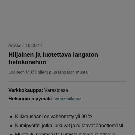
Artikkeli: 1043317
Hiljainen ja luotettava langaton
tietokonehiiri
Logitech
M330 silent plus langaton musta
Verkkokauppa
:
Varastossa
Helsingin myymälä
:
Varastotilanne
Klikkausääni on vähennetty yli 90 %
Kumipyörät, jotka liukuvat ja rullaavat äänettömästi
Muotoiltu pehmeästä kumista pyöreällä otteella