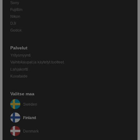
Sony
Fujifilm
Nikon
DJI
Godox
Palvelut
Yritysmyynti
Vaihtokaupat ja käytetyt tuotteet
Lahjakortti
Kuvataide
Valitse maa
Sweden
Finland
Denmark