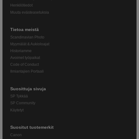
Henkilötiedot
Muuta evästeasetuksia
Tietoa meistä
Scandinavian Photo
Myymälät & Aukioloajat
Historiamme
Avoimet työpaikat
Code of Conduct
Ilmiantajien Portaali
Suosittuja sivuja
SP Tykkää
SP Community
Käytetyt
Suositut tuotemerkit
Canon