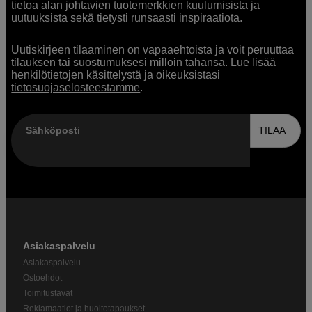
tietoa alan johtavien tuotemerkkien kuulumisista ja
uutuuksista sekä tietysti runsaasti inspiraatiota.
Uutiskirjeen tilaaminen on vapaaehtoista ja voit peruuttaa
tilauksen tai suostumuksesi milloin tahansa. Lue lisää
henkilötietojen käsittelystä ja oikeuksistasi
tietosuojaselosteestamme
.
Sähköposti
TILAA
Asiakaspalvelu
Asiakaspalvelu
Ostoehdot
Toimitustavat
Reklamaatiot ja huoltotapaukset