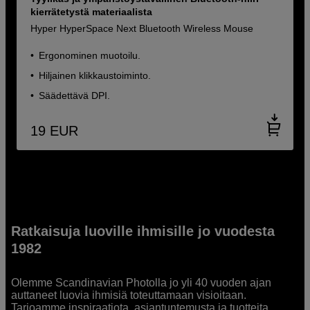
kierrätetystä materiaalista
Hyper HyperSpace Next Bluetooth Wireless Mouse
Ergonominen muotoilu.
Hiljainen klikkaustoiminto.
Säädettävä DPI.
19
EUR
Ratkaisuja luoville ihmisille jo vuodesta
1982
Olemme Scandinavian Photolla jo yli 40 vuoden ajan
auttaneet luovia ihmisiä toteuttamaan visioitaan.
Tarjoamme inspiraatiota, asiantuntemusta ja tuotteita