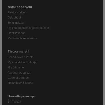
Asiakaspalvelu
Asiakaspalvelu
Ostoehdot
Toimitustavat
Reklamaatiot ja huoltotapaukset
Henkilötiedot
Muuta evästeasetuksia
Tietoa meistä
Scandinavian Photo
Myymälät & Aukioloajat
Historiamme
Avoimet työpaikat
Code of Conduct
Ilmiantajien Portaali
Suosittuja sivuja
SP Tykkää