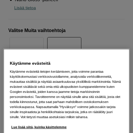
Lisää tietoa
Valitse Muita vaihtoehtoja
Käytämme evästeitä
Käytämme evästeitä tietojen keräämiseen, jotta voimme parantaa
käyttökokemustasi verkkosivustollamme, analysoida verkkoliikennettä,
1 249
EUR
mukauttaa sisältöä ja näyttää asiaankuuluvaa yksilöllistä markkinointia. Nämä
evästeet sisältävät sekä omia että ulkopuolisten kumppaneidemme kuten
Googlen evästeitä, joiden kanssa jaamme tietoja markkinoinnin
Määrä
Lisää ostoskoriin
personoimiseksi. Tavoitteemme on näyttää sinulle aina sitä sisältöä, josta olet
todella kiinnostunut, jotta saat parhaan mahdollisen ostokokemuksen
verkkokaupassa. Napsauttamalla "Hyväksyn" voimme jatkossakin tarjota
sinulle inspiraatiota ja henkilökohtaisia tarjouksia, jotka on räätälöity juuri
sinulle. Voit tietysti muuttaa asetuksiasi milloin tahansa.
Maksa Svea-erämaksulla
Lue lisää siitä, kuinka käsittelemme
Esimerkki: 36 kk, 45 EUR/kk, yhteensä 1 625 EUR, todellinen vuosikorko