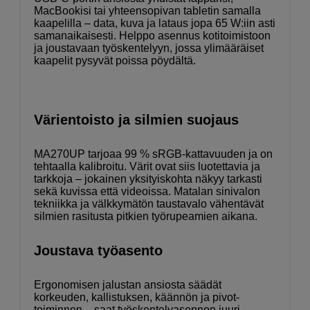
MacBookisi tai yhteensopivan tabletin samalla
kaapelilla – data, kuva ja lataus jopa 65 W:iin asti
samanaikaisesti. Helppo asennus kotitoimistoon
ja joustavaan työskentelyyn, jossa ylimääräiset
kaapelit pysyvät poissa pöydältä.
Värientoisto ja silmien suojaus
MA270UP tarjoaa 99 % sRGB-kattavuuden ja on
tehtaalla kalibroitu. Värit ovat siis luotettavia ja
tarkkoja – jokainen yksityiskohta näkyy tarkasti
sekä kuvissa että videoissa. Matalan sinivalon
tekniikka ja välkkymätön taustavalo vähentävät
silmien rasitusta pitkien työrupeamien aikana.
Joustava työasento
Ergonomisen jalustan ansiosta säädät
korkeuden, kallistuksen, käännön ja pivot-
toiminnon – saat työskentelyasennon juuri