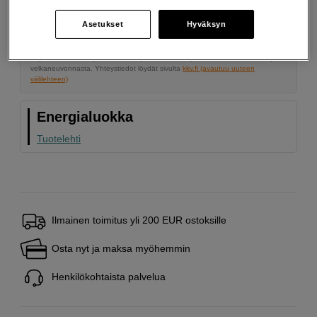
19,07 %
Avausmaksu 5 EUR, laskutusmaksu 0 EUR/kk lisäksi
Asetukset
Hyväksyn
Lainaaminen maksaa!
Jos et pysty maksamaan velkaa ajoissa, saatat
saada maksuhäiriömerkinnän. Se voi vaikeuttaa asunnon vuokraamista,
liittymien tekemistä ja uusien lainojen saamista. Apua saat kuntasi talous- ja
velkaneuvonnasta. Yhteystiedot löydät sivulta
kkv.fi (avautuu uuteen
välilehteen)
Energialuokka
Tuotelehti
Ilmainen toimitus yli 200 EUR ostoksille
Osta nyt ja maksa myöhemmin
Henkilökohtaista palvelua