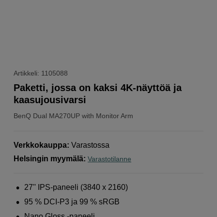
Artikkeli: 1105088
Paketti, jossa on kaksi 4K-näyttöä ja
kaasujousivarsi
BenQ
Dual MA270UP with Monitor Arm
Verkkokauppa
:
Varastossa
Helsingin myymälä
:
Varastotilanne
27'' IPS-paneeli (3840 x 2160)
95 % DCI-P3 ja 99 % sRGB
Nano Gloss -paneeli