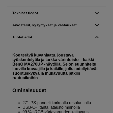
Tekniset tiedot
Arvostelut, kysymykset ja vastaukset
Tuotetiedot
Koe terävä kuvanlaatu, joustava
työskentelytila ja tarkka värintoisto – kaikki
BenQ MA270UP -näytöllä. Se on suunniteltu
luoville kuvaajille ja kaikille, jotka edellyttävät
suorituskykyä ja mukavuutta pitkiin
ruutuaikoihin.
Ominaisuudet
27" IPS-paneeli korkealla resoluutiolla
USB-C-liitäntä lataustoiminnolla
99 % sRGB-väriavaruuden kattavuus