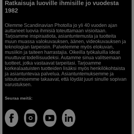
Ratkaisuja luoville ihmisille jo vuodesta
1982
Olemme Scandinavian Photolla jo yli 40 vuoden ajan
auttaneet luovia ihmisiä toteuttamaan visioitaan.
Tarjoamme inspiraatiota, asiantuntemusta ja tuotteita
muun muassa valokuvauksen, äänen, videokuvauksen ja
teknologian tarpeisiin. Palvelemme myös elokuvan,
musiikin ja taiteen harrastajia. Oikeilla työkaluilla ideat
muuttuvat todellisuudeksi. Autamme sinua valitsemaan
tuotteet, jotka vastaavat tarpeitasi. Tarjoamme
korkealaatuisten tuotteiden lisäksi myös henkilökohtaista
ja asiantuntevaa palvelua. Asiantuntemuksemme ja
sitoutumisemme takaavat, että löydät juuri sinulle sopivan
varustuksen.
Seuraa meitä: