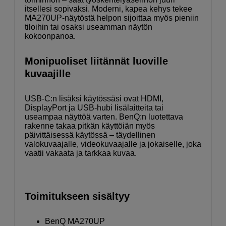
itsellesi sopivaksi. Moderni, kapea kehys tekee
MA270UP-näytöstä helpon sijoittaa myös pieniin
tiloihin tai osaksi useamman näytön
kokoonpanoa.
Monipuoliset liitännät luoville
kuvaajille
USB-C:n lisäksi käytössäsi ovat HDMI,
DisplayPort ja USB-hubi lisälaitteita tai
useampaa näyttöä varten. BenQ:n luotettava
rakenne takaa pitkän käyttöiän myös
päivittäisessä käytössä – täydellinen
valokuvaajalle, videokuvaajalle ja jokaiselle, joka
vaatii vakaata ja tarkkaa kuvaa.
Toimitukseen sisältyy
BenQ MA270UP