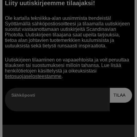
Liity uutiskirjeemme tilaajaksi!
Ole kartalla tekniikka-alan uusimmista trendeistä!
Syöttämällä sähköpostiosoitteesi ja tilaamalla uutiskirjeen
suostut vastaanottamaan uutiskirjeitä Scandinavian
Photolta. Uutiskirjeen tilaajana saat upeita tarjouksia,
tietoa alan johtavien tuotemerkkien kuulumisista ja
uutuuksista sekä tietysti runsaasti inspiraatiota.
Uutiskirjeen tilaaminen on vapaaehtoista ja voit peruuttaa
tilauksen tai suostumuksesi milloin tahansa. Lue lisää
henkilötietojen käsittelystä ja oikeuksistasi
tietosuojaselosteestamme
.
Sähköposti
TILAA