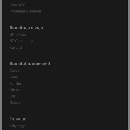
Code of Conduct
Ilmiantajien Portaali
Suosittuja sivuja
SP Tykkää
SP Community
Käytetyt
Suositut tuotemerkit
Canon
Sony
Fujifilm
Nikon
DJI
Godox
Palvelut
Yritysmyynti