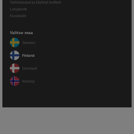
Vaihtokaupat ja käytetyt tuotteet
Lahjakortti
Kuvataide
Valitse maa
Sweden
Finland
Denmark
Norway