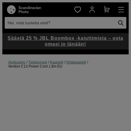
Hei, mitä tuotetta etsit?
Säästä 25 % JBL Boombox -kaiuttimista – osta
omasi jo tänään!
Aloitussivu
Tietokoneet
Kaapelit
Virtakaapelit
Vention C13 Power Cord 1,8m EU