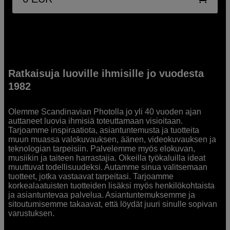
Ratkaisuja luoville ihmisille jo vuodesta
1982
Olemme Scandinavian Photolla jo yli 40 vuoden ajan
auttaneet luovia ihmisiä toteuttamaan visioitaan.
Tarjoamme inspiraatiota, asiantuntemusta ja tuotteita
muun muassa valokuvauksen, äänen, videokuvauksen ja
teknologian tarpeisiin. Palvelemme myös elokuvan,
musiikin ja taiteen harrastajia. Oikeilla työkaluilla ideat
muuttuvat todellisuudeksi. Autamme sinua valitsemaan
tuotteet, jotka vastaavat tarpeitasi. Tarjoamme
korkealaatuisten tuotteiden lisäksi myös henkilökohtaista
ja asiantuntevaa palvelua. Asiantuntemuksemme ja
sitoutumisemme takaavat, että löydät juuri sinulle sopivan
varustuksen.