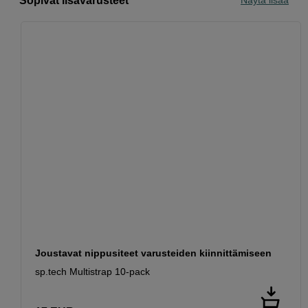
Sopivat lisävarusteet
Näytä lisää
Joustavat nippusiteet varusteiden kiinnittämiseen
sp.tech Multistrap 10-pack