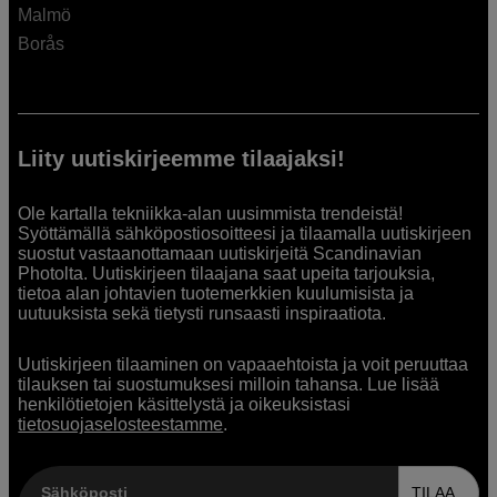
Malmö
Borås
Liity uutiskirjeemme tilaajaksi!
Ole kartalla tekniikka-alan uusimmista trendeistä!
Syöttämällä sähköpostiosoitteesi ja tilaamalla uutiskirjeen
suostut vastaanottamaan uutiskirjeitä Scandinavian
Photolta. Uutiskirjeen tilaajana saat upeita tarjouksia,
tietoa alan johtavien tuotemerkkien kuulumisista ja
uutuuksista sekä tietysti runsaasti inspiraatiota.
Uutiskirjeen tilaaminen on vapaaehtoista ja voit peruuttaa
tilauksen tai suostumuksesi milloin tahansa. Lue lisää
henkilötietojen käsittelystä ja oikeuksistasi
tietosuojaselosteestamme
.
Sähköposti
TILAA