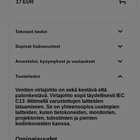
17
EUR
Tekniset tiedot
Sopivat lisävarusteet
Arvostelut, kysymykset ja vastaukset
Tuotetiedot
Vention virtajohto on sekä kestävä että
palonkestävä. Virtajohto sopii täydellisesti IEC
C13 -liittimellä varustettujen laitteiden
lataamiseen. Se on yhteensopiva useimpien
laitteiden, kuten tietokoneiden, monitorien,
projektorien, tulostimien ja pienten
kodinkoneiden kanssa.
Ominaisuudet