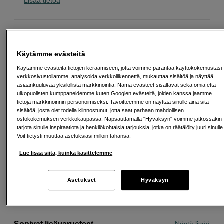
Lisää tietoa
8
EUR
Maksa heti tai jaa useampaan osamaksuun
Lue lisää
Käytämme evästeitä
Käytämme evästeitä tietojen keräämiseen, jotta voimme parantaa käyttökokemustasi
Määrä
Lisää ostoskoriin
verkkosivustollamme, analysoida verkkoliikennettä, mukauttaa sisältöä ja näyttää
asiaankuuluvaa yksilöllistä markkinointia. Nämä evästeet sisältävät sekä omia että
ulkopuolisten kumppaneidemme kuten Googlen evästeitä, joiden kanssa jaamme
tietoja markkinoinnin personoimiseksi. Tavoitteemme on näyttää sinulle aina sitä
sisältöä, josta olet todella kiinnostunut, jotta saat parhaan mahdollisen
ostokokemuksen verkkokaupassa. Napsauttamalla "Hyväksyn" voimme jatkossakin
tarjota sinulle inspiraatiota ja henkilökohtaisia tarjouksia, jotka on räätälöity juuri sinulle
Voit tietysti muuttaa asetuksiasi milloin tahansa.
Ilmainen toimitus yli 200 EUR ostoksille
Lue lisää siitä, kuinka käsittelemme
Osta nyt ja maksa myöhemmin
Henkilökohtaista palvelua
Asetukset
Hyväksyn