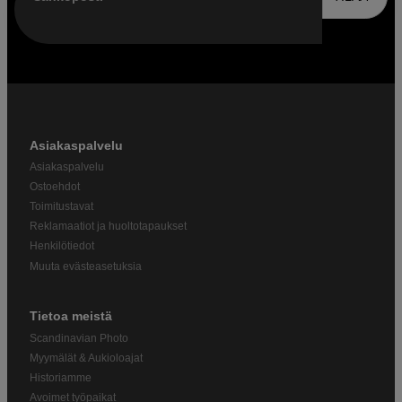
Asiakaspalvelu
Asiakaspalvelu
Ostoehdot
Toimitustavat
Reklamaatiot ja huoltotapaukset
Henkilötiedot
Muuta evästeasetuksia
Tietoa meistä
Scandinavian Photo
Myymälät & Aukioloajat
Historiamme
Avoimet työpaikat