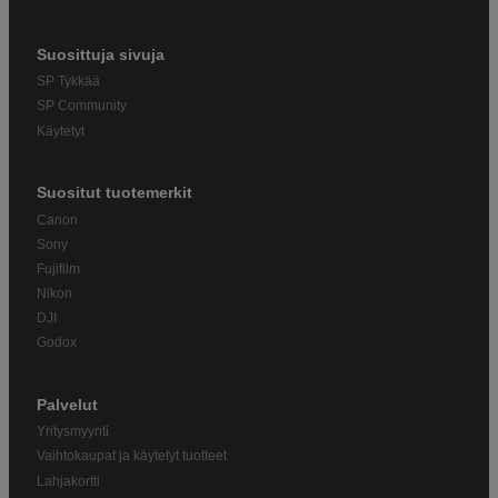
Suosittuja sivuja
SP Tykkää
SP Community
Käytetyt
Suositut tuotemerkit
Canon
Sony
Fujifilm
Nikon
DJI
Godox
Palvelut
Yritysmyynti
Vaihtokaupat ja käytetyt tuotteet
Lahjakortti