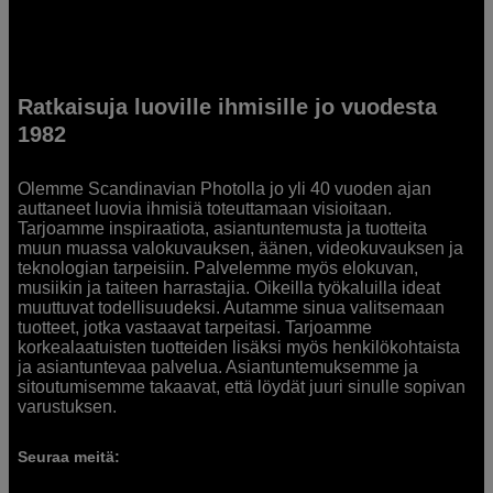
Ratkaisuja luoville ihmisille jo vuodesta
1982
Olemme Scandinavian Photolla jo yli 40 vuoden ajan
auttaneet luovia ihmisiä toteuttamaan visioitaan.
Tarjoamme inspiraatiota, asiantuntemusta ja tuotteita
muun muassa valokuvauksen, äänen, videokuvauksen ja
teknologian tarpeisiin. Palvelemme myös elokuvan,
musiikin ja taiteen harrastajia. Oikeilla työkaluilla ideat
muuttuvat todellisuudeksi. Autamme sinua valitsemaan
tuotteet, jotka vastaavat tarpeitasi. Tarjoamme
korkealaatuisten tuotteiden lisäksi myös henkilökohtaista
ja asiantuntevaa palvelua. Asiantuntemuksemme ja
sitoutumisemme takaavat, että löydät juuri sinulle sopivan
varustuksen.
Seuraa meitä: