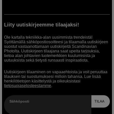
Liity uutiskirjeemme tilaajaksi!
Ole kartalla tekniikka-alan uusimmista trendeistä!
Syöttämällä sähköpostiosoitteesi ja tilaamalla uutiskirjeen
suostut vastaanottamaan uutiskirjeitä Scandinavian
Photolta. Uutiskirjeen tilaajana saat upeita tarjouksia,
tietoa alan johtavien tuotemerkkien kuulumisista ja
uutuuksista sekä tietysti runsaasti inspiraatiota.
Uutiskirjeen tilaaminen on vapaaehtoista ja voit peruuttaa
tilauksen tai suostumuksesi milloin tahansa. Lue lisää
henkilötietojen käsittelystä ja oikeuksistasi
tietosuojaselosteestamme
.
Sähköposti
TILAA