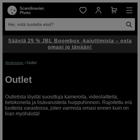
Hei, mitä tuotetta etsit?
Säästä 25 % JBL Boombox -kaiuttimista – osta
omasi jo tänään!
Aloitussivu
Outlet
Outlet
Outletista löydät suosittuja kameroita, videolaitteita,
tietokoneita ja lisävarusteita huippuhinnoin. Rajoitettu erä
tuotteita varastossa, joten varmista omasi ennen kuin on
liian myöhäistä!