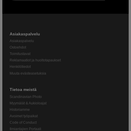
Asiakaspalvelu
Asiakaspalvelu
Ostoehdot
Toimitustavat
Reklamaatiot ja huoltotapaukset
Henkilötiedot
Muuta evästeasetuksia
Tietoa meistä
Scandinavian Photo
Myymälät & Aukioloajat
Historiamme
Avoimet työpaikat
Code of Conduct
Ilmiantajien Portaali