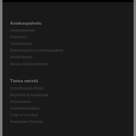
Asiakaspalvelu
Asiakaspalvelu
Ostoehdot
Toimitustavat
Reklamaatiot ja huoltotapaukset
Henkilötiedot
Muuta evästeasetuksia
Tietoa meistä
Scandinavian Photo
Myymälät & Aukioloajat
Historiamme
Avoimet työpaikat
Code of Conduct
Ilmiantajien Portaali