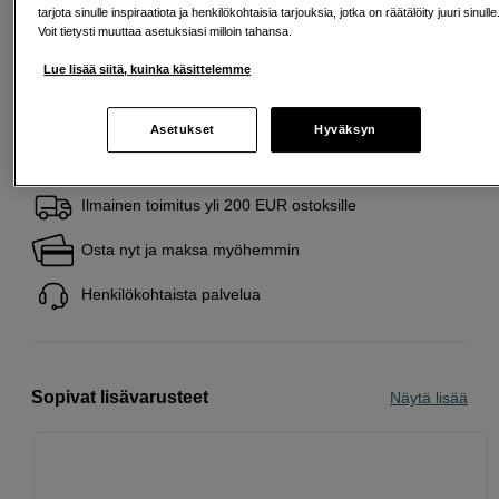
SYSTEM -tuotteen. Hyödyntääksesi tarjouksen
tarjota sinulle inspiraatiota ja henkilökohtaisia tarjouksia, jotka on räätälöity juuri sinulle
rekisteröi ostoksesi OM SYSTEMin verkkosivuilla.
Voit tietysti muuttaa asetuksiasi milloin tahansa.
Kampanja on voimassa 16.8.2026 asti.
Lue lisää siitä, kuinka käsittelemme
Lue lisää
Asetukset
Hyväksyn
Ilmainen toimitus yli 200 EUR ostoksille
Osta nyt ja maksa myöhemmin
Henkilökohtaista palvelua
Sopivat lisävarusteet
Näytä lisää