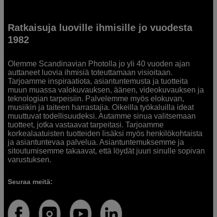
Ratkaisuja luoville ihmisille jo vuodesta
1982
Olemme Scandinavian Photolla jo yli 40 vuoden ajan
auttaneet luovia ihmisiä toteuttamaan visioitaan.
Tarjoamme inspiraatiota, asiantuntemusta ja tuotteita
muun muassa valokuvauksen, äänen, videokuvauksen ja
teknologian tarpeisiin. Palvelemme myös elokuvan,
musiikin ja taiteen harrastajia. Oikeilla työkaluilla ideat
muuttuvat todellisuudeksi. Autamme sinua valitsemaan
tuotteet, jotka vastaavat tarpeitasi. Tarjoamme
korkealaatuisten tuotteiden lisäksi myös henkilökohtaista
ja asiantuntevaa palvelua. Asiantuntemuksemme ja
sitoutumisemme takaavat, että löydät juuri sinulle sopivan
varustuksen.
Seuraa meitä: