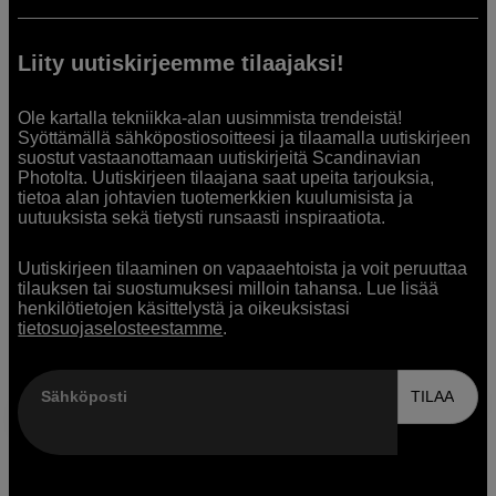
Liity uutiskirjeemme tilaajaksi!
Ole kartalla tekniikka-alan uusimmista trendeistä!
Syöttämällä sähköpostiosoitteesi ja tilaamalla uutiskirjeen
suostut vastaanottamaan uutiskirjeitä Scandinavian
Photolta. Uutiskirjeen tilaajana saat upeita tarjouksia,
tietoa alan johtavien tuotemerkkien kuulumisista ja
uutuuksista sekä tietysti runsaasti inspiraatiota.
Uutiskirjeen tilaaminen on vapaaehtoista ja voit peruuttaa
tilauksen tai suostumuksesi milloin tahansa. Lue lisää
henkilötietojen käsittelystä ja oikeuksistasi
tietosuojaselosteestamme
.
Sähköposti
TILAA