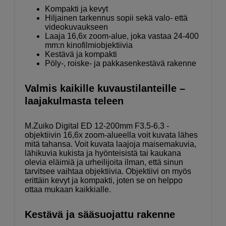
Kompakti ja kevyt
Hiljainen tarkennus sopii sekä valo- että
videokuvaukseen
Laaja 16,6x zoom-alue, joka vastaa 24-400
mm:n kinofilmiobjektiivia
Kestävä ja kompakti
Pöly-, roiske- ja pakkasenkestävä rakenne
Valmis kaikille kuvaustilanteille –
laajakulmasta teleen
M.Zuiko Digital ED 12-200mm F3.5-6.3 -
objektiivin 16,6x zoom-alueella voit kuvata lähes
mitä tahansa. Voit kuvata laajoja maisemakuvia,
lähikuvia kukista ja hyönteisistä tai kaukana
olevia eläimiä ja urheilijoita ilman, että sinun
tarvitsee vaihtaa objektiivia. Objektiivi on myös
erittäin kevyt ja kompakti, joten se on helppo
ottaa mukaan kaikkialle.
Kestävä ja sääsuojattu rakenne