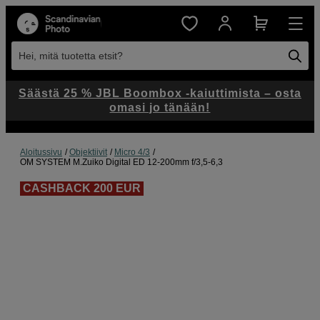
Hei, mitä tuotetta etsit?
Säästä 25 % JBL Boombox -kaiuttimista – osta
omasi jo tänään!
Aloitussivu
Objektiivit
Micro 4/3
OM SYSTEM M.Zuiko Digital ED 12-200mm f/3,5-6,3
CASHBACK 200 EUR