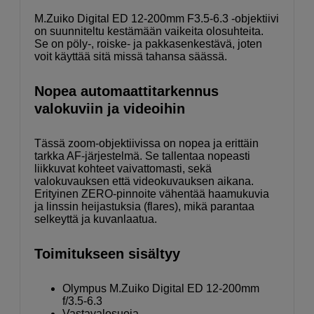
M.Zuiko Digital ED 12-200mm F3.5-6.3 -objektiivi
on suunniteltu kestämään vaikeita olosuhteita.
Se on pöly-, roiske- ja pakkasenkestävä, joten
voit käyttää sitä missä tahansa säässä.
Nopea automaattitarkennus
valokuviin ja videoihin
Tässä zoom-objektiivissa on nopea ja erittäin
tarkka AF-järjestelmä. Se tallentaa nopeasti
liikkuvat kohteet vaivattomasti, sekä
valokuvauksen että videokuvauksen aikana.
Erityinen ZERO-pinnoite vähentää haamukuvia
ja linssin heijastuksia (flares), mikä parantaa
selkeyttä ja kuvanlaatua.
Toimitukseen sisältyy
Olympus M.Zuiko Digital ED 12-200mm
f/3.5-6.3
Vastavalosuoja