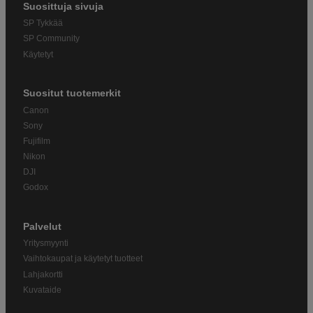
Suosittuja sivuja
SP Tykkää
SP Community
Käytetyt
Suositut tuotemerkit
Canon
Sony
Fujifilm
Nikon
DJI
Godox
Palvelut
Yritysmyynti
Vaihtokaupat ja käytetyt tuotteet
Lahjakortti
Kuvataide