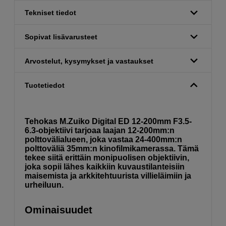
Tekniset tiedot
Sopivat lisävarusteet
Arvostelut, kysymykset ja vastaukset
Tuotetiedot
Tehokas M.Zuiko Digital ED 12-200mm F3.5-
6.3-objektiivi tarjoaa laajan 12-200mm:n
polttovälialueen, joka vastaa 24-400mm:n
polttoväliä 35mm:n kinofilmikamerassa. Tämä
tekee siitä erittäin monipuolisen objektiivin,
joka sopii lähes kaikkiin kuvaustilanteisiin
maisemista ja arkkitehtuurista villieläimiin ja
urheiluun.
Ominaisuudet