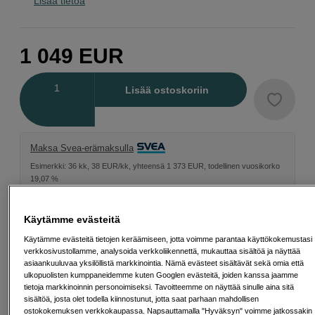
Lisää tietoa
1 049
EUR
Määrä
Lisää ostoskoriin
Maksa Svea-erämaksulla
Esimerkki: 36 kk, 38 EUR/kk, yhteensä 1 373 EUR, todellinen vuosikorko
19,07 %
Avausmaksu 5 EUR, laskutusmaksu 0 EUR/kk lisäksi
Lainaaminen maksaa!
Jos et pysty maksamaan velkaa ajoissa, saatat
Käytämme evästeitä
saada maksuhäiriömerkinnän. Se voi vaikeuttaa asunnon vuokraamista,
liittymien tekemistä ja uusien lainojen saamista. Apua saat kuntasi talous- ja
Käytämme evästeitä tietojen keräämiseen, jotta voimme parantaa käyttökokemustasi
velkaneuvonnasta. Yhteystiedot löydät sivulta
kkv.fi (avautuu uuteen
verkkosivustollamme, analysoida verkkoliikennettä, mukauttaa sisältöä ja näyttää
välilehteen)
asiaankuuluvaa yksilöllistä markkinointia. Nämä evästeet sisältävät sekä omia että
ulkopuolisten kumppaneidemme kuten Googlen evästeitä, joiden kanssa jaamme
tietoja markkinoinnin personoimiseksi. Tavoitteemme on näyttää sinulle aina sitä
Cashback 200
sisältöä, josta olet todella kiinnostunut, jotta saat parhaan mahdollisen
Juuri nyt saat 200 € takaisin, kun ostat tämän OM
ostokokemuksen verkkokaupassa. Napsauttamalla "Hyväksyn" voimme jatkossakin