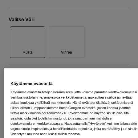
Valitse Väri
Musta
Vihreä
130
EUR
Käytämme evästeitä
Määrä
Lisää ostoskoriin
Käytämme evästeitä tietojen keräämiseen, jotta voimme parantaa käyttökokemustasi
verkkosivustollamme, analysoida verkkoliikennettä, mukauttaa sisältöä ja näyttää
asiaankuuluvaa yksilöllistä markkinointia. Nämä evästeet sisältävät sekä omia että
ulkopuolisten kumppaneidemme kuten Googlen evästeitä, joiden kanssa jaamme
tietoja markkinoinnin personoimiseksi. Tavoitteemme on näyttää sinulle aina sitä
Maksa Svea-erämaksulla
sisältöä, josta olet todella kiinnostunut, jotta saat parhaan mahdollisen
ostokokemuksen verkkokaupassa. Napsauttamalla "Hyväksyn" voimme jatkossakin
Esimerkki: 36 kk, 5 EUR/kk, yhteensä 185 EUR, todellinen vuosikorko
tarjota sinulle inspiraatiota ja henkilökohtaisia tarjouksia, jotka on räätälöity juuri sinulle
19,07 %
Voit tietysti muuttaa asetuksiasi milloin tahansa.
Avausmaksu 5 EUR, laskutusmaksu 0 EUR/kk lisäksi