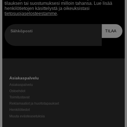
tilauksen tai suostumuksesi milloin tahansa. Lue lisää
henkilötietojen käsittelystä ja oikeuksistasi
tietosuojaselosteestamme
.
Sähköposti
TILAA
Asiakaspalvelu
Asiakaspalvelu
Ostoehdot
Toimitustavat
Reklamaatiot ja huoltotapaukset
Henkilötiedot
Muuta evästeasetuksia