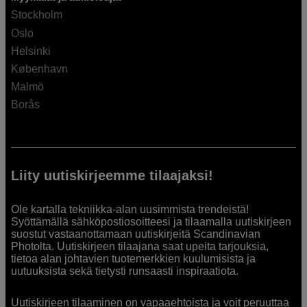
Stockholm
Oslo
Helsinki
København
Malmö
Borås
Liity uutiskirjeemme tilaajaksi!
Ole kartalla tekniikka-alan uusimmista trendeistä!
Syöttämällä sähköpostiosoitteesi ja tilaamalla uutiskirjeen
suostut vastaanottamaan uutiskirjeitä Scandinavian
Photolta. Uutiskirjeen tilaajana saat upeita tarjouksia,
tietoa alan johtavien tuotemerkkien kuulumisista ja
uutuuksista sekä tietysti runsaasti inspiraatiota.
Uutiskirjeen tilaaminen on vapaaehtoista ja voit peruuttaa