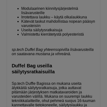
Modulaarinen kiinnitysjärjestelmä
lisävarusteille
Irrotettava laukku – käytä olkalaukkuna
Kätevät taskut mahdollistaa nopean pääsyn
varusteisiin
Useita säilytysratkaisuja
Valmistettu kierrätetystä polyesteristä
sp.tech Duffel Bag yhteensopivilla lisävarusteilla
on saatavana mustana ja vihreänä.
Duffel Bag useilla
säilytysratkaisuilla
Sp.tech Duffle Bagissa on mukana useita
älykkäitä säilytysratkaisuja, jotka auttavat
pitämään järjestyksen matkatavaroiden ja
varusteiden välillä. Mukana on suurempi laukku
tekniikkalaitteille, ohut pehmeä suojus 16-tuuman
kannettavalle tietokoneelle, säilytyslaukku ja