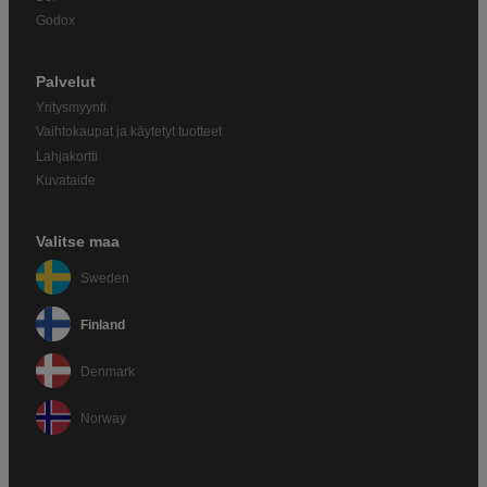
Godox
Palvelut
Yritysmyynti
Vaihtokaupat ja käytetyt tuotteet
Lahjakortti
Kuvataide
Valitse maa
Sweden
Finland
Denmark
Norway