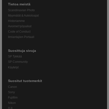
Tietoa meistä
Scandinavian Photo
Myymälät & Aukioloajat
Historiamme
Avoimet työpaikat
Code of Conduct
Ilmiantajien Portaali
Suosittuja sivuja
SP Tykkää
SP Community
Käytetyt
Suositut tuotemerkit
Canon
Sony
Fujifilm
Nikon
DJI