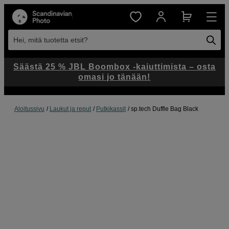
Hei, mitä tuotetta etsit?
Säästä 25 % JBL Boombox -kaiuttimista – osta
omasi jo tänään!
Aloitussivu
Laukut ja reput
Putkikassit
sp.tech Duffle Bag Black