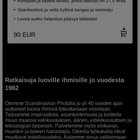
Kompakti ja kätevä laukku, jonka tilavuus on 17,5 litraa
Säänkestävä ja vettä hylkivä kangas ja vetoketju
Leveä aukko helpottaa pääsyä laitteisiisi
90
EUR
Ratkaisuja luoville ihmisille jo vuodesta
1982
Olemme Scandinavian Photolla jo yli 40 vuoden ajan
auttaneet luovia ihmisiä toteuttamaan visioitaan.
Tarjoamme inspiraatiota, asiantuntemusta ja tuotteita
muun muassa valokuvauksen, äänen, videokuvauksen ja
teknologian tarpeisiin. Palvelemme myös elokuvan,
musiikin ja taiteen harrastajia. Oikeilla työkaluilla ideat
muuttuvat todellisuudeksi. Autamme sinua valitsemaan