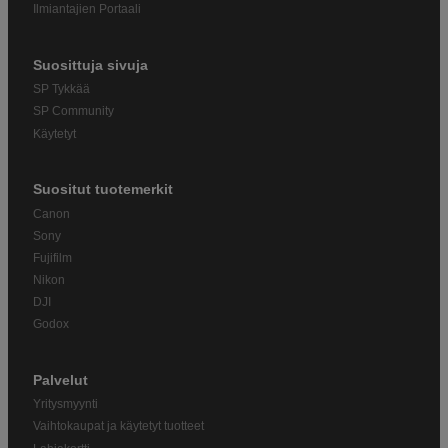
Ilmiantajien Portaali
Suosittuja sivuja
SP Tykkää
SP Community
Käytetyt
Suositut tuotemerkit
Canon
Sony
Fujifilm
Nikon
DJI
Godox
Palvelut
Yritysmyynti
Vaihtokaupat ja käytetyt tuotteet