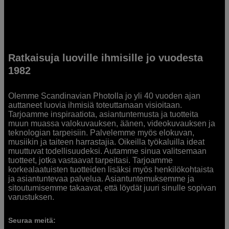
Ratkaisuja luoville ihmisille jo vuodesta
1982
Olemme Scandinavian Photolla jo yli 40 vuoden ajan
auttaneet luovia ihmisiä toteuttamaan visioitaan.
Tarjoamme inspiraatiota, asiantuntemusta ja tuotteita
muun muassa valokuvauksen, äänen, videokuvauksen ja
teknologian tarpeisiin. Palvelemme myös elokuvan,
musiikin ja taiteen harrastajia. Oikeilla työkaluilla ideat
muuttuvat todellisuudeksi. Autamme sinua valitsemaan
tuotteet, jotka vastaavat tarpeitasi. Tarjoamme
korkealaatuisten tuotteiden lisäksi myös henkilökohtaista
ja asiantuntevaa palvelua. Asiantuntemuksemme ja
sitoutumisemme takaavat, että löydät juuri sinulle sopivan
varustuksen.
Seuraa meitä: