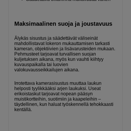
Maksimaalinen suoja ja joustavuus
Älykäs sisustus ja säädettävät väliseinät
mahdollistavat lokeron mukauttamisen tarkasti
kameran, objektiivien ja lisävarusteiden mukaan.
Pehmusteet tarjoavat turvallisen suojan
kuljetuksen aikana, myös kun vauhti kiihtyy
kuvauspaikalla tai luovien
valokuvausseikkailujen aikana.
Irrotettava kamerasisustus muuttaa laukun
helposti tyylikkääksi arjen laukuksi. Useat
erikoistaskut tarjoavat nopean pääsyn
muistikortteihin, suotimiin ja kaapeleihin –
täydellinen, kun haluat työskennellä tehokkaasti
kentällä.