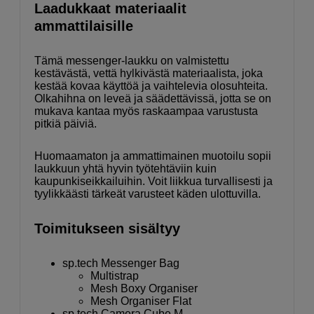
Laadukkaat materiaalit
ammattilaisille
Tämä messenger-laukku on valmistettu
kestävästä, vettä hylkivästä materiaalista, joka
kestää kovaa käyttöä ja vaihtelevia olosuhteita.
Olkahihna on leveä ja säädettävissä, jotta se on
mukava kantaa myös raskaampaa varustusta
pitkiä päiviä.
Huomaamaton ja ammattimainen muotoilu sopii
laukkuun yhtä hyvin työtehtäviin kuin
kaupunkiseikkailuihin. Voit liikkua turvallisesti ja
tyylikkäästi tärkeät varusteet käden ulottuvilla.
Toimitukseen sisältyy
sp.tech Messenger Bag
Multistrap
Mesh Boxy Organiser
Mesh Organiser Flat
sp.tech Camera Cube M