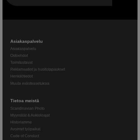
Asiakaspalvelu
Asiakaspalvelu
Ostoehdot
Toimitustavat
Reklamaatiot ja huoltotapaukset
Henkilötiedot
Muuta evästeasetuksia
Tietoa meistä
Scandinavian Photo
Myymälät & Aukioloajat
Historiamme
Avoimet työpaikat
Code of Conduct