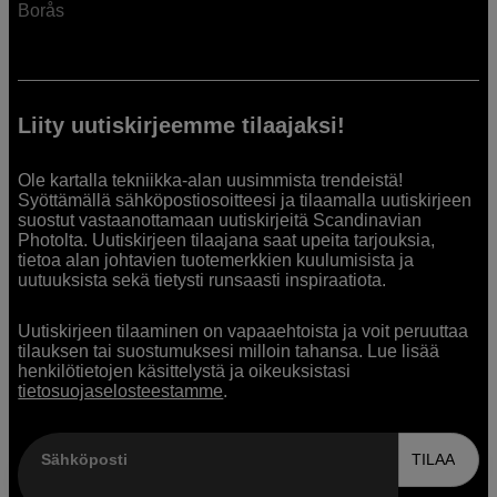
Borås
Liity uutiskirjeemme tilaajaksi!
Ole kartalla tekniikka-alan uusimmista trendeistä!
Syöttämällä sähköpostiosoitteesi ja tilaamalla uutiskirjeen
suostut vastaanottamaan uutiskirjeitä Scandinavian
Photolta. Uutiskirjeen tilaajana saat upeita tarjouksia,
tietoa alan johtavien tuotemerkkien kuulumisista ja
uutuuksista sekä tietysti runsaasti inspiraatiota.
Uutiskirjeen tilaaminen on vapaaehtoista ja voit peruuttaa
tilauksen tai suostumuksesi milloin tahansa. Lue lisää
henkilötietojen käsittelystä ja oikeuksistasi
tietosuojaselosteestamme
.
Sähköposti
TILAA