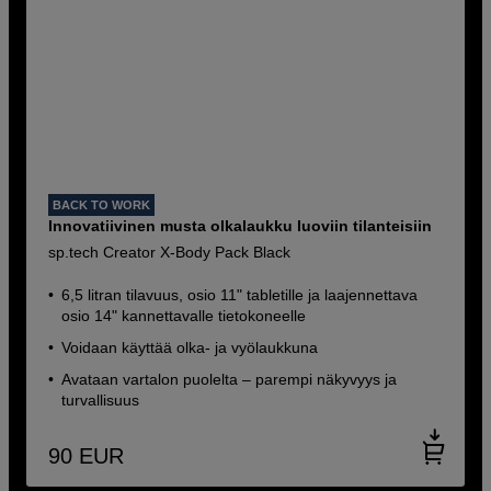
BACK TO WORK
Innovatiivinen musta olkalaukku luoviin tilanteisiin
sp.tech Creator X-Body Pack Black
6,5 litran tilavuus, osio 11" tabletille ja laajennettava
osio 14" kannettavalle tietokoneelle
Voidaan käyttää olka- ja vyölaukkuna
Avataan vartalon puolelta – parempi näkyvyys ja
turvallisuus
90
EUR