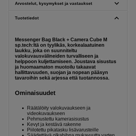
Arvostelut, kysymykset ja vastaukset
Tuotetiedot
Messenger Bag Black + Camera Cube M
sp.tech:ltä on tyylikäs, korkealaatuinen
laukku, joka on suunniteltu
valokuvausvälineiden turvalliseen ja
helppoon kuljettamiseen. Joustava sisustus
ja huomaamaton muotoilu takaavat
hallittavuuden, suojan ja nopean pääsyn
tavaroihin sekä arjessa että tuotannossa.
Ominaisuudet
Räätälöity valokuvaukseen ja
videokuvaukseen
Pehmustettu kamerasisustus
Kevyt ja kestävä rakenne
Piilotettu pikatasku lisävarusteille
Säädettävä olkahihna mukavuutta varten