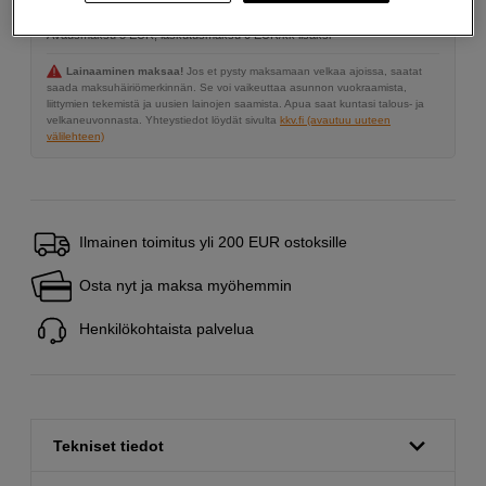
19,07 %
Avausmaksu 5 EUR, laskutusmaksu 0 EUR/kk lisäksi
Lainaaminen maksaa!
Jos et pysty maksamaan velkaa ajoissa, saatat
saada maksuhäiriömerkinnän. Se voi vaikeuttaa asunnon vuokraamista,
liittymien tekemistä ja uusien lainojen saamista. Apua saat kuntasi talous- ja
velkaneuvonnasta. Yhteystiedot löydät sivulta
kkv.fi (avautuu uuteen
välilehteen)
Ilmainen toimitus yli 200 EUR ostoksille
Osta nyt ja maksa myöhemmin
Henkilökohtaista palvelua
Tekniset tiedot