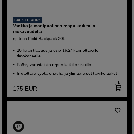
BACK TO WORK
Vankka ja monipuolinen reppu korkealla
mukavuudella
sp.tech Field Backpack 20L
20 litran tilavuus ja osio 16,2" kannettavalle
tietokoneelle
Pääsy varusteisiin repun kaikilta sivuilta
Irrotettava vyötärönauha ja ylimääräiset tarvikelaukut
175
EUR