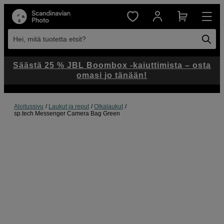
Hei, mitä tuotetta etsit?
Säästä 25 % JBL Boombox -kaiuttimista – osta
omasi jo tänään!
Aloitussivu
Laukut ja reput
Olkalaukut
sp.tech Messenger Camera Bag Green