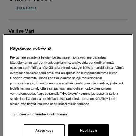
Lisää tietoa
Valitse Väri
Käytämme evästeitä
Käytämme evästeitä tietojen keräämiseen, jotta voimme parantaa
käyttökokemustasi verkkosivustollamme, analysoida verkkoliikennettä,
Musta
Vihreä
mukauttaa sisältöä ja näyttää asiaankuuluvaa yksilöllistä markkinointia. Nämä
evästeet sisältävät sekä omia että ulkopuolisten kumppaneidemme kuten
Googlen evästeitä, joiden kanssa jaamme tietoja markkinoinnin
personoimiseksi. Tavoitteemme on näyttää sinulle aina sitä sisältöä, josta olet
129
EUR
todella kiinnostunut, jotta saat parhaan mahdollisen ostokokemuksen
verkkokaupassa. Napsauttamalla "Hyväksyn" voimme jatkossakin tarjota
sinulle inspiraatiota ja henkilökohtaisia tarjouksia, jotka on räätälöity juuri
Määrä
Lisää ostoskoriin
sinulle. Voit tietysti muuttaa asetuksiasi milloin tahansa.
Lue lisää siitä, kuinka käsittelemme
Maksa Svea-erämaksulla
Asetukset
Hyväksyn
Esimerkki: 36 kk, 5 EUR/kk, yhteensä 185 EUR, todellinen vuosikorko