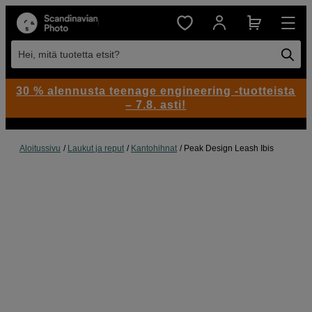
Hei, mitä tuotetta etsit?
30 % alennusta teenage engineering -tuotteista
– 7.8. asti!
Aloitussivu
Laukut ja reput
Kantohihnat
Peak Design Leash Ibis