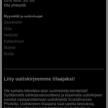
024 809 38 00
Ota yhteyttä
Myymälät ja aukioloajat
Stockholm
Oslo
Helsinki
København
Malmö
Borås
Liity uutiskirjeemme tilaajaksi!
Ole kartalla tekniikka-alan uusimmista trendeistä!
Syöttämällä sähköpostiosoitteesi ja tilaamalla uutiskirjeen
suostut vastaanottamaan uutiskirjeitä Scandinavian
Photolta. Uutiskirjeen tilaajana saat upeita tarjouksia,