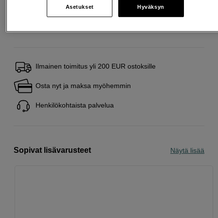
Lisää ostoskoriin
Asetukset
Hyväksyn
Ilmainen toimitus yli 200 EUR ostoksille
Osta nyt ja maksa myöhemmin
Henkilökohtaista palvelua
Sopivat lisävarusteet
Näytä lisää