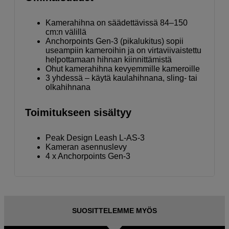
Kamerahihna on säädettävissä 84–150
cm:n välillä
Anchorpoints Gen-3 (pikalukitus) sopii
useampiin kameroihin ja on virtaviivaistettu
helpottamaan hihnan kiinnittämistä
Ohut kamerahihna kevyemmille kameroille
3 yhdessä – käytä kaulahihnana, sling- tai
olkahihnana
Toimitukseen sisältyy
Peak Design Leash L-AS-3
Kameran asennuslevy
4 x Anchorpoints Gen-3
SUOSITTELEMME MYÖS