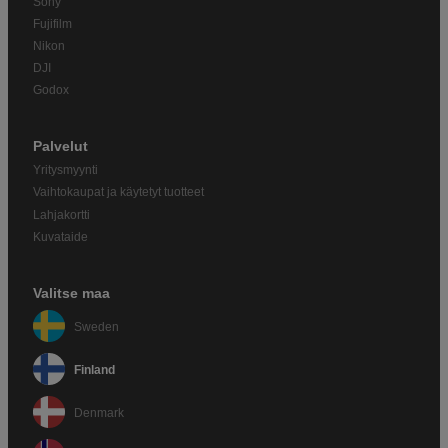
Sony
Fujifilm
Nikon
DJI
Godox
Palvelut
Yritysmyynti
Vaihtokaupat ja käytetyt tuotteet
Lahjakortti
Kuvataide
Valitse maa
Sweden
Finland
Denmark