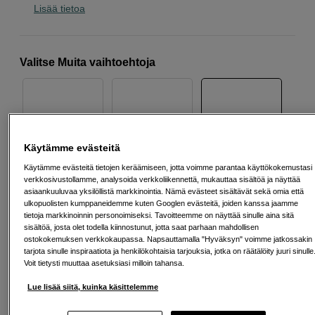
Lisää tietoa
Valitse Muita vaihtoehtoja
Beesi
Musta
Oranssi
Käytämme evästeitä
Käytämme evästeitä tietojen keräämiseen, jotta voimme parantaa käyttökokemustasi
verkkosivustollamme, analysoida verkkoliikennettä, mukauttaa sisältöä ja näyttää
asiaankuuluvaa yksilöllistä markkinointia. Nämä evästeet sisältävät sekä omia että
ulkopuolisten kumppaneidemme kuten Googlen evästeitä, joiden kanssa jaamme
tietoja markkinoinnin personoimiseksi. Tavoitteemme on näyttää sinulle aina sitä
Sininen
Vihreä
Viininpunainen
sisältöä, josta olet todella kiinnostunut, jotta saat parhaan mahdollisen
ostokokemuksen verkkokaupassa. Napsauttamalla "Hyväksyn" voimme jatkossakin
tarjota sinulle inspiraatiota ja henkilökohtaisia tarjouksia, jotka on räätälöity juuri sinulle
Voit tietysti muuttaa asetuksiasi milloin tahansa.
37
EUR
Lue lisää siitä, kuinka käsittelemme
Maksa heti tai jaa useampaan osamaksuun
Lue lisää
Määrä