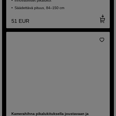
Innovatiiviset pikalukot
Säädettävä pituus, 84–150 cm
51
EUR
Kamerahihna pikalukituksella joustavaan ja