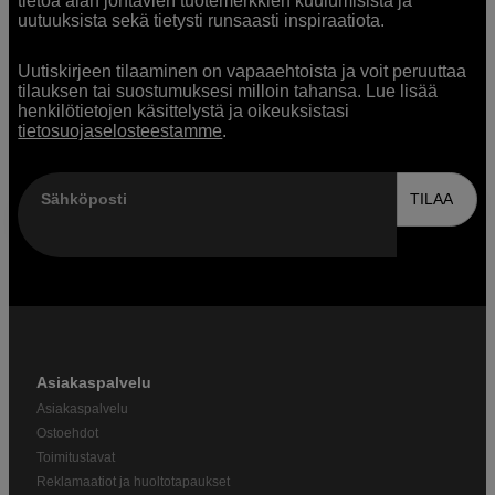
tietoa alan johtavien tuotemerkkien kuulumisista ja
uutuuksista sekä tietysti runsaasti inspiraatiota.
Uutiskirjeen tilaaminen on vapaaehtoista ja voit peruuttaa
tilauksen tai suostumuksesi milloin tahansa. Lue lisää
henkilötietojen käsittelystä ja oikeuksistasi
tietosuojaselosteestamme
.
Sähköposti
TILAA
Asiakaspalvelu
Asiakaspalvelu
Ostoehdot
Toimitustavat
Reklamaatiot ja huoltotapaukset