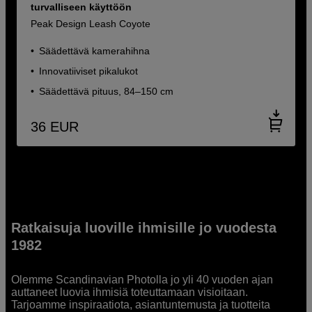
turvalliseen käyttöön
Peak Design Leash Coyote
Säädettävä kamerahihna
Innovatiiviset pikalukot
Säädettävä pituus, 84–150 cm
36
EUR
Ratkaisuja luoville ihmisille jo vuodesta
1982
Olemme Scandinavian Photolla jo yli 40 vuoden ajan
auttaneet luovia ihmisiä toteuttamaan visioitaan.
Tarjoamme inspiraatiota, asiantuntemusta ja tuotteita