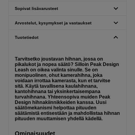
Sopivat lisävarusteet
Arvostelut, kysymykset ja vastaukset
Tuotetiedot
Tarvitsetko joustavan hihnan, jossa on
pikalukot ja nopea säätö? Silloin Peak Design
Leash on oikea valinta sinulle. Se on
monipuolinen, ohut kamerahihna, joka
voidaan irrottaa kamerasta, kun et tarvitse
sitä. Käytä tavallisena kaulahihnana,
kantohihnana tai yksinkertaisempana
turvahihnana. Yhteensopiva muiden Peak
Design hihnakiinnikkeiden kanssa. Uusi
säätömekanismi helpottaa pituuden
säätämistä entisestään ja mahdollistaa hihnan
pituuden muuttamisen yhdellä kädellä.
Ominaisuudet