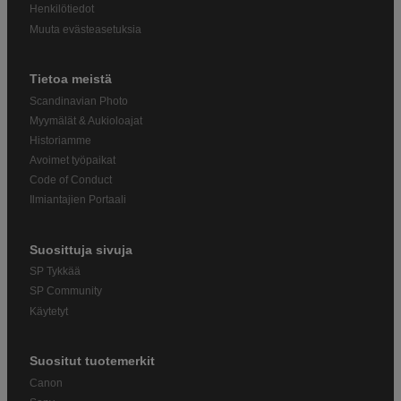
Henkilötiedot
Muuta evästeasetuksia
Tietoa meistä
Scandinavian Photo
Myymälät & Aukioloajat
Historiamme
Avoimet työpaikat
Code of Conduct
Ilmiantajien Portaali
Suosittuja sivuja
SP Tykkää
SP Community
Käytetyt
Suositut tuotemerkit
Canon