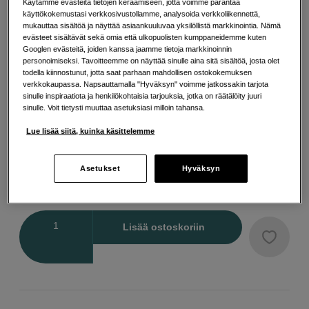
Lisää tietoa
Käytämme evästeitä tietojen keräämiseen, jotta voimme parantaa
käyttökokemustasi verkkosivustollamme, analysoida verkkoliikennettä,
mukauttaa sisältöä ja näyttää asiaankuuluvaa yksilöllistä markkinointia. Nämä
evästeet sisältävät sekä omia että ulkopuolisten kumppaneidemme kuten
Googlen evästeitä, joiden kanssa jaamme tietoja markkinoinnin
Valitse Väri
personoimiseksi. Tavoitteemme on näyttää sinulle aina sitä sisältöä, josta olet
todella kiinnostunut, jotta saat parhaan mahdollisen ostokokemuksen
verkkokaupassa. Napsauttamalla "Hyväksyn" voimme jatkossakin tarjota
sinulle inspiraatiota ja henkilökohtaisia tarjouksia, jotka on räätälöity juuri
sinulle. Voit tietysti muuttaa asetuksiasi milloin tahansa.
Musta
Oranssi
Vihreä
Lue lisää siitä, kuinka käsittelemme
Asetukset
Hyväksyn
26
EUR
Maksa heti tai jaa useampaan osamaksuun
Lue lisää
Määrä
Lisää ostoskoriin