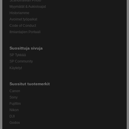
Scandinavian Photo
Myymälät & Aukioloajat
Historiamme
Avoimet työpaikat
Code of Conduct
Ilmiantajien Portaali
Suosittuja sivuja
SP Tykkää
SP Community
Käytetyt
Suositut tuotemerkit
Canon
Sony
Fujifilm
Nikon
DJI
Godox