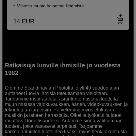
Viistottu muoto helpottaa liittämistä.
14
EUR
Ratkaisuja luoville ihmisille jo vuodesta
1982
Olemme Scandinavian Photolla jo yli 40 vuoden ajan
auttaneet luovia ihmisiä toteuttamaan visioitaan.
Tarjoamme inspiraatiota, asiantuntemusta ja tuotteita
muun muassa valokuvauksen, äänen, videokuvauksen ja
teknologian tarpeisiin. Palvelemme myös elokuvan,
musiikin ja taiteen harrastajia. Oikeilla työkaluilla ideat
muuttuvat todellisuudeksi. Autamme sinua valitsemaan
tuotteet, jotka vastaavat tarpeitasi. Tarjoamme
korkealaatuisten tuotteiden lisäksi myös henkilökohtaista