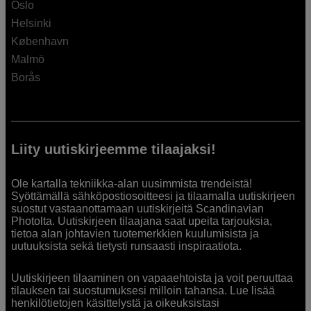
Oslo
Helsinki
København
Malmö
Borås
Liity uutiskirjeemme tilaajaksi!
Ole kartalla tekniikka-alan uusimmista trendeistä!
Syöttämällä sähköpostiosoitteesi ja tilaamalla uutiskirjeen
suostut vastaanottamaan uutiskirjeitä Scandinavian
Photolta. Uutiskirjeen tilaajana saat upeita tarjouksia,
tietoa alan johtavien tuotemerkkien kuulumisista ja
uutuuksista sekä tietysti runsaasti inspiraatiota.
Uutiskirjeen tilaaminen on vapaaehtoista ja voit peruuttaa
tilauksen tai suostumuksesi milloin tahansa. Lue lisää
henkilötietojen käsittelystä ja oikeuksistasi