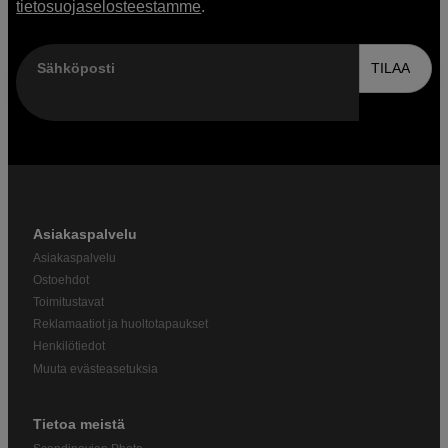
tietosuojaselosteestamme
.
Sähköposti
TILAA
Asiakaspalvelu
Asiakaspalvelu
Ostoehdot
Toimitustavat
Reklamaatiot ja huoltotapaukset
Henkilötiedot
Muuta evästeasetuksia
Tietoa meistä