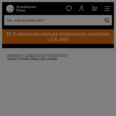
Hei, mitä tuotetta etsit?
30 % alennusta teenage engineering -tuotteista
– 7.8. asti!
Aloitussivu
Laukut ja reput
Kantohihnat
sp.tech Camera Strap Logo Orange