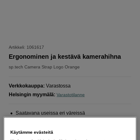
Artikkeli: 1061617
Ergonominen ja kestävä kamerahihna
sp.tech
Camera Strap Logo Orange
Verkkokauppa
:
Varastossa
Helsingin myymälä
:
Varastotilanne
Saatavana useissa eri väreissä
Kierrätettyä polyesteriä
Sopii kaikkiin kameroihin
Käytämme evästeitä