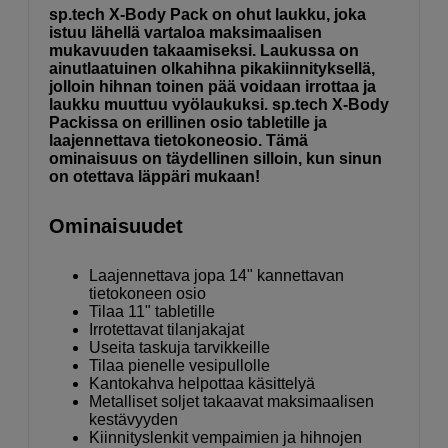
sp.tech X-Body Pack on ohut laukku, joka
istuu lähellä vartaloa maksimaalisen
mukavuuden takaamiseksi. Laukussa on
ainutlaatuinen olkahihna pikakiinnityksellä,
jolloin hihnan toinen pää voidaan irrottaa ja
laukku muuttuu vyölaukuksi. sp.tech X-Body
Packissa on erillinen osio tabletille ja
laajennettava tietokoneosio. Tämä
ominaisuus on täydellinen silloin, kun sinun
on otettava läppäri mukaan!
Ominaisuudet
Laajennettava jopa 14" kannettavan
tietokoneen osio
Tilaa 11" tabletille
Irrotettavat tilanjakajat
Useita taskuja tarvikkeille
Tilaa pienelle vesipullolle
Kantokahva helpottaa käsittelyä
Metalliset soljet takaavat maksimaalisen
kestävyyden
Kiinnityslenkit vempaimien ja hihnojen