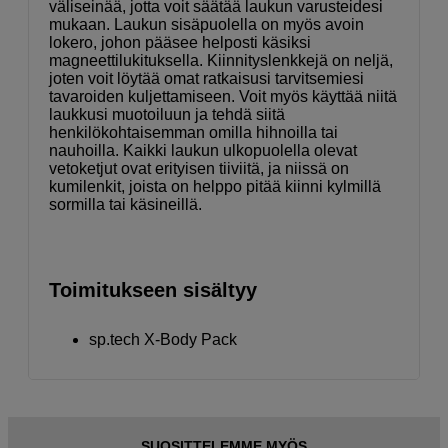
väliseinää, jotta voit säätää laukun varusteidesi
mukaan. Laukun sisäpuolella on myös avoin
lokero, johon pääsee helposti käsiksi
magneettilukituksella. Kiinnityslenkkejä on neljä,
joten voit löytää omat ratkaisusi tarvitsemiesi
tavaroiden kuljettamiseen. Voit myös käyttää niitä
laukkusi muotoiluun ja tehdä siitä
henkilökohtaisemman omilla hihnoilla tai
nauhoilla. Kaikki laukun ulkopuolella olevat
vetoketjut ovat erityisen tiiviitä, ja niissä on
kumilenkit, joista on helppo pitää kiinni kylmillä
sormilla tai käsineillä.
Toimitukseen sisältyy
sp.tech X-Body Pack
SUOSITTELEMME MYÖS