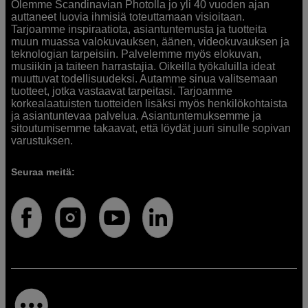
Olemme Scandinavian Photolla jo yli 40 vuoden ajan
auttaneet luovia ihmisiä toteuttamaan visioitaan.
Tarjoamme inspiraatiota, asiantuntemusta ja tuotteita
muun muassa valokuvauksen, äänen, videokuvauksen ja
teknologian tarpeisiin. Palvelemme myös elokuvan,
musiikin ja taiteen harrastajia. Oikeilla työkaluilla ideat
muuttuvat todellisuudeksi. Autamme sinua valitsemaan
tuotteet, jotka vastaavat tarpeitasi. Tarjoamme
korkealaatuisten tuotteiden lisäksi myös henkilökohtaista
ja asiantuntevaa palvelua. Asiantuntemuksemme ja
sitoutumisemme takaavat, että löydät juuri sinulle sopivan
varustuksen.
Seuraa meitä: