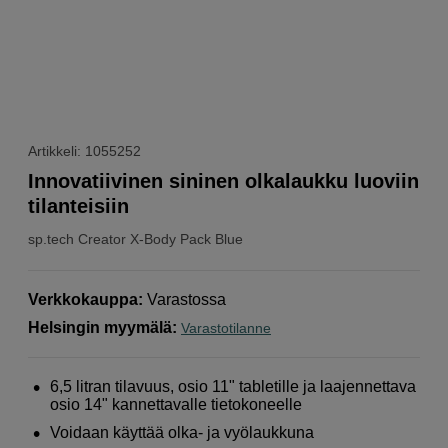
Artikkeli: 1055252
Innovatiivinen sininen olkalaukku luoviin
tilanteisiin
sp.tech
Creator X-Body Pack Blue
Verkkokauppa
:
Varastossa
Helsingin myymälä
:
Varastotilanne
6,5 litran tilavuus, osio 11" tabletille ja laajennettava
osio 14" kannettavalle tietokoneelle
Voidaan käyttää olka- ja vyölaukkuna