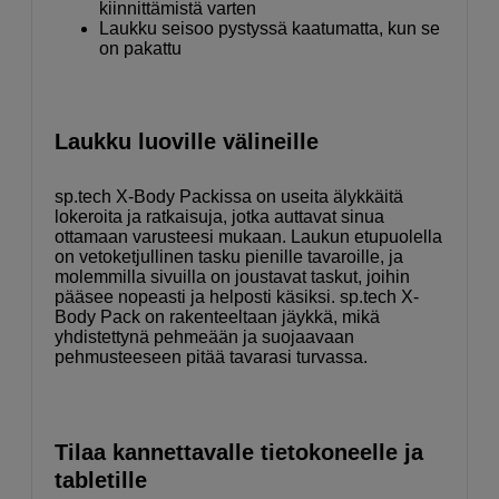
kiinnittämistä varten
Laukku seisoo pystyssä kaatumatta, kun se
on pakattu
Laukku luoville välineille
sp.tech X-Body Packissa on useita älykkäitä
lokeroita ja ratkaisuja, jotka auttavat sinua
ottamaan varusteesi mukaan. Laukun etupuolella
on vetoketjullinen tasku pienille tavaroille, ja
molemmilla sivuilla on joustavat taskut, joihin
pääsee nopeasti ja helposti käsiksi. sp.tech X-
Body Pack on rakenteeltaan jäykkä, mikä
yhdistettynä pehmeään ja suojaavaan
pehmusteeseen pitää tavarasi turvassa.
Tilaa kannettavalle tietokoneelle ja
tabletille