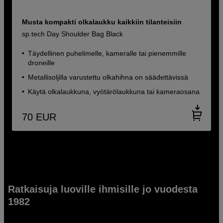
Musta kompakti olkalaukku kaikkiin tilanteisiin
sp.tech Day Shoulder Bag Black
Täydellinen puhelimelle, kameralle tai pienemmille
droneille
Metallisoljilla varustettu olkahihna on säädettävissä
Käytä olkalaukkuna, vyötärölaukkuna tai kameraosana
70
EUR
Ratkaisuja luoville ihmisille jo vuodesta
1982