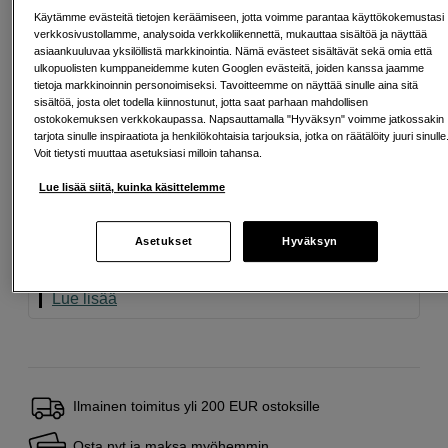
Maksa Svea-erämaksulla
Käytämme evästeitä tietojen keräämiseen, jotta voimme parantaa käyttökokemustasi
Esimerkki: 36 kk, 3 EUR/kk, yhteensä 113 EUR, todellinen vuosikorko
verkkosivustollamme, analysoida verkkoliikennettä, mukauttaa sisältöä ja näyttää
19,07 %
asiaankuuluvaa yksilöllistä markkinointia. Nämä evästeet sisältävät sekä omia että
Avausmaksu 5 EUR, laskutusmaksu 0 EUR/kk lisäksi
ulkopuolisten kumppaneidemme kuten Googlen evästeitä, joiden kanssa jaamme
tietoja markkinoinnin personoimiseksi. Tavoitteemme on näyttää sinulle aina sitä
Lainaaminen maksaa!
Jos et pysty maksamaan velkaa ajoissa, saatat
sisältöä, josta olet todella kiinnostunut, jotta saat parhaan mahdollisen
saada maksuhäiriömerkinnän. Se voi vaikeuttaa asunnon vuokraamista,
ostokokemuksen verkkokaupassa. Napsauttamalla "Hyväksyn" voimme jatkossakin
liittymien tekemistä ja uusien lainojen saamista. Apua saat kuntasi talous- ja
tarjota sinulle inspiraatiota ja henkilökohtaisia tarjouksia, jotka on räätälöity juuri sinulle
velkaneuvonnasta. Yhteystiedot löydät sivulta
kkv.fi (avautuu uuteen
Voit tietysti muuttaa asetuksiasi milloin tahansa.
välilehteen)
Lue lisää siitä, kuinka käsittelemme
SP tykkää
Tämä on tuote, josta pidämme erityisen paljon.
Asetukset
Hyväksyn
Seuraa tätä symbolia löytääksesi lisää valikoituja
suosikkejamme.
Lue lisää
Ilmainen toimitus yli 200 EUR ostoksille
Osta nyt ja maksa myöhemmin