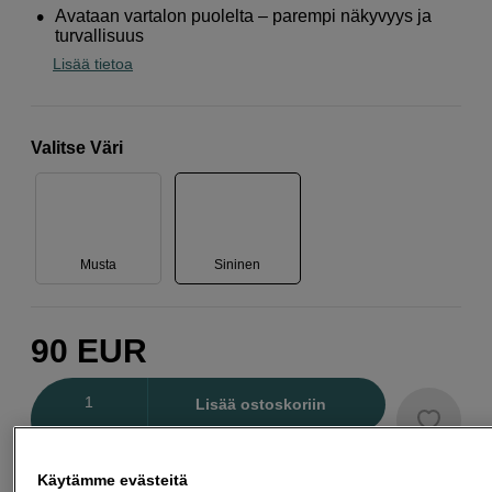
Avataan vartalon puolelta – parempi näkyvyys ja
turvallisuus
Lisää tietoa
Valitse Väri
Musta
Sininen
90
EUR
Määrä
Lisää ostoskoriin
Käytämme evästeitä