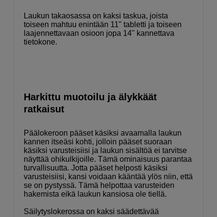
Laukun takaosassa on kaksi taskua, joista
toiseen mahtuu enintään 11" tabletti ja toiseen
laajennettavaan osioon jopa 14" kannettava
tietokone.
Harkittu muotoilu ja älykkäät
ratkaisut
Päälokeroon pääset käsiksi avaamalla laukun
kannen itseäsi kohti, jolloin pääset suoraan
käsiksi varusteisiisi ja laukun sisältöä ei tarvitse
näyttää ohikulkijoille. Tämä ominaisuus parantaa
turvallisuutta. Jotta pääset helposti käsiksi
varusteisiisi, kansi voidaan kääntää ylös niin, että
se on pystyssä. Tämä helpottaa varusteiden
hakemista eikä laukun kansiosa ole tiellä.
Säilytyslokerossa on kaksi säädettävää