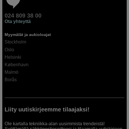
024 809 38 00
Ota yhteyttä
Myymälät ja aukioloajat
Stockholm
Oslo
Helsinki
København
Malmö
Borås
Liity uutiskirjeemme tilaajaksi!
Ole kartalla tekniikka-alan uusimmista trendeistä!
Syöttämällä sähköpostiosoitteesi ja tilaamalla uutiskirjeen