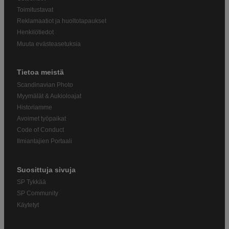
Toimitustavat
Reklamaatiot ja huoltotapaukset
Henkilötiedot
Muuta evästeasetuksia
Tietoa meistä
Scandinavian Photo
Myymälät & Aukioloajat
Historiamme
Avoimet työpaikat
Code of Conduct
Ilmiantajien Portaali
Suosittuja sivuja
SP Tykkää
SP Community
Käytetyt