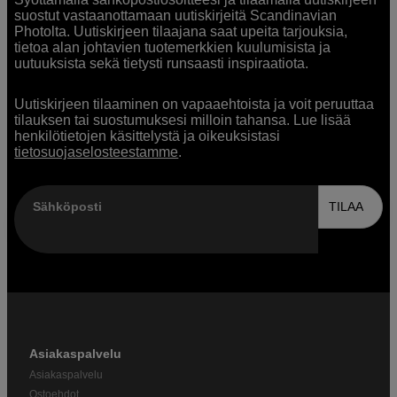
suostut vastaanottamaan uutiskirjeitä Scandinavian
Photolta. Uutiskirjeen tilaajana saat upeita tarjouksia,
tietoa alan johtavien tuotemerkkien kuulumisista ja
uutuuksista sekä tietysti runsaasti inspiraatiota.
Uutiskirjeen tilaaminen on vapaaehtoista ja voit peruuttaa
tilauksen tai suostumuksesi milloin tahansa. Lue lisää
henkilötietojen käsittelystä ja oikeuksistasi
tietosuojaselosteestamme
.
Sähköposti
TILAA
Asiakaspalvelu
Asiakaspalvelu
Ostoehdot