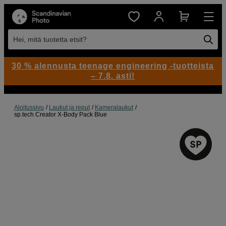
Hei, mitä tuotetta etsit?
30 % alennusta teenage engineering -tuotteista
– 7.8. asti!
Aloitussivu
Laukut ja reput
Kameralaukut
sp.tech Creator X-Body Pack Blue