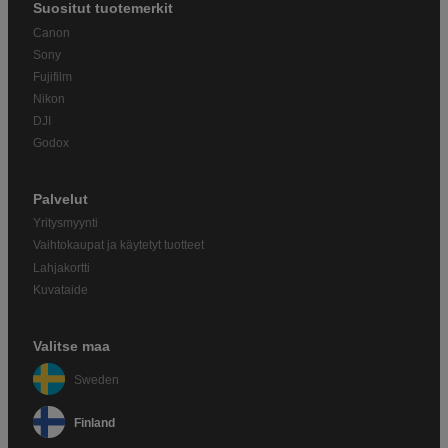
Suositut tuotemerkit
Canon
Sony
Fujifilm
Nikon
DJI
Godox
Palvelut
Yritysmyynti
Vaihtokaupat ja käytetyt tuotteet
Lahjakortti
Kuvataide
Valitse maa
Sweden
Finland