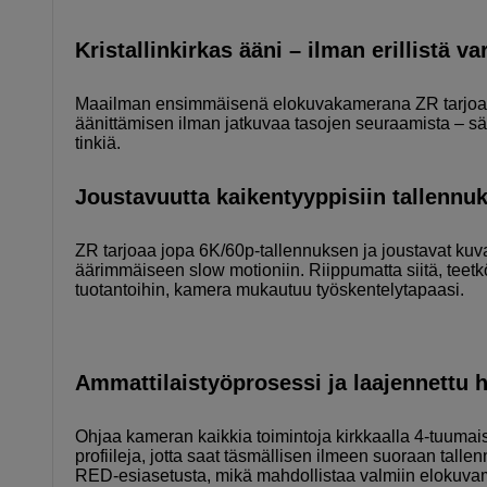
Kristallinkirkas ääni – ilman erillistä v
Maailman ensimmäisenä elokuvakamerana ZR tarjoaa s
äänittämisen ilman jatkuvaa tasojen seuraamista – säät
tinkiä.
Joustavuutta kaikentyyppisiin tallennuk
ZR tarjoaa jopa 6K/60p-tallennuksen ja joustavat ku
äärimmäiseen slow motioniin. Riippumatta siitä, teetk
tuotantoihin, kamera mukautuu työskentelytapaasi.
Ammattilaistyöprosessi ja laajennettu h
Ohjaa kameran kaikkia toimintoja kirkkaalla 4-tuumais
profiileja, jotta saat täsmällisen ilmeen suoraan talle
RED-esiasetusta, mikä mahdollistaa valmiin elokuvama