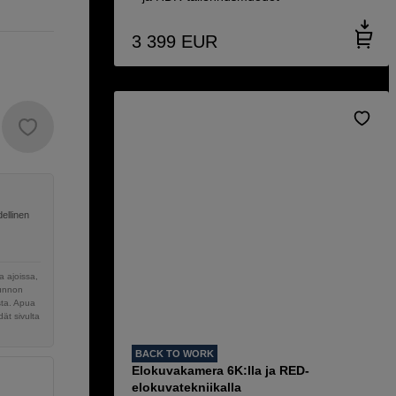
3 399
EUR
ellinen
 ajoissa,
sunnon
sta. Apua
ät sivulta
BACK TO WORK
Elokuvakamera 6K:lla ja RED-
elokuvatekniikalla