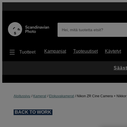
Hei, mitä tuotetta etsit?
Kampanjat
Tuoteuutiset
Käytetyt
Tuotteet
Sääst
Aloitussivu
Kamerat
Elokuvakamerat
Nikon ZR Cine Camera + Nikkor 
BACK TO WORK