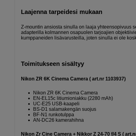
Laajenna tarpeidesi mukaan
Z-mountin ansiosta sinulla on laaja yhteensopivuus s
adapterilla kolmannen osapuolen tarjoajien objektiiv
kumppaneiden lisävarusteilla, joten sinulla ei ole kos
Toimitukseen sisältyy
Nikon ZR 6K Cinema Camera ( art.nr 1103937)
Nikon ZR 6K Cinema Camera
EN-EL15c litiumioniakku (2280 mAh)
UC-E25 USB-kaapeli
BS-D1 salamakengän suojus
BF-N1 runkotulppa
AN-DC26 kamerahihna
Nikon Zr Cine Camera + Nikkor Z 24-70 f/4 S ( art.