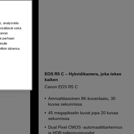
S
e, analysoida
sisältävät sekä
oinnin
aat parhaan
nulle
milloin tahansa.
EOS R5 C – Hybridikamera, joka tekee
kaiken
Canon EOS R5 C
Ammattitasoinen 8K-kuvanlaatu, 30
kuvaa sekunnissa
45 megapikselin kuvat jopa 20 kuvaa
sekunnissa
Dual Pixel CMOS -automaattitarkennus
ja HDR-tallennusmuodot