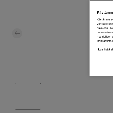
Käytämme
Käytämme evä
verkkoliikenn
omia että ul
personoimisek
mahdollisen 
inspiraatiota 
Lue lisää s