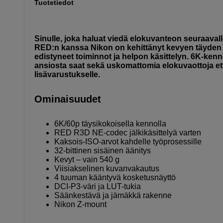
Tuotetiedot
Sinulle, joka haluat viedä elokuvanteon seuraaval
RED:n kanssa Nikon on kehittänyt kevyen täyden
edistyneet toiminnot ja helpon käsittelyn. 6K-kenn
ansiosta saat sekä uskomattomia elokuvaottoja että 
lisävarustukselle.
Ominaisuudet
6K/60p täysikokoisella kennolla
RED R3D NE-codec jälkikäsittelyä varten
Kaksois-ISO-arvot kahdelle työprosessille
32-bittinen sisäinen äänitys
Kevyt – vain 540 g
Viisiakselinen kuvanvakautus
4 tuuman kääntyvä kosketusnäyttö
DCI-P3-väri ja LUT-tukia
Säänkestävä ja jämäkkä rakenne
Nikon Z-mount