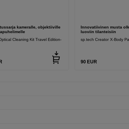
ussarja kameralle, objektiiville
Innovatiivinen musta ol
kapuhelimelle
luoviin tilanteisiin
tical Cleaning Kit Travel Edition-
sp.tech Creator X-Body Pa
R
90
EUR