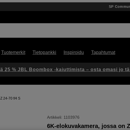
SP Commun
Tuotemerkit
Tietopankki
Inspiroidu
Tapahtumat
ä 25 % JBL Boombox -kaiuttimista – osta omasi jo t
Z 24-70 f/4 S
Artikkeli: 1103976
6K-elokuvakamera, jossa on Z