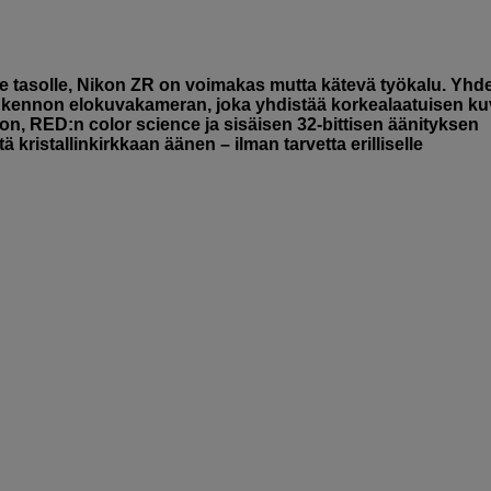
le tasolle, Nikon ZR on voimakas mutta kätevä työkalu. Yhd
 kennon elokuvakameran, joka yhdistää korkealaatuisen ku
on, RED:n color science ja sisäisen 32-bittisen äänityksen
kristallinkirkkaan äänen – ilman tarvetta erilliselle