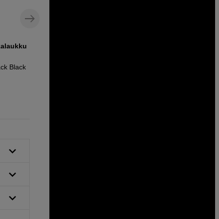
kalaukku
Hybridijalusta ainutlaatuisella
jalustapäällä valo- ja videokuvaukseen
ck Black
Benro Cyanbird Alu + FS20Pro
329
EUR