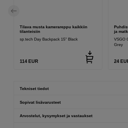
Tilava musta kamerareppu kaikkiin
Puhdist
tilanteisiin
ja mat
sp.tech Day Backpack 15" Black
VSGO Op
Grey
114
EUR
24
EU
Tekniset tiedot
Sopivat lisävarusteet
Arvostelut, kysymykset ja vastaukset