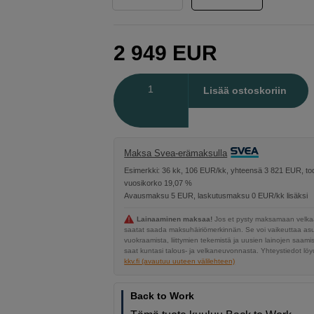
2 949
EUR
Määrä
Lisää ostoskoriin
Maksa Svea-erämaksulla
Esimerkki: 36 kk, 106 EUR/kk, yhteensä 3 821 EUR, tod
vuosikorko 19,07 %
Avausmaksu 5 EUR, laskutusmaksu 0 EUR/kk lisäksi
Lainaaminen maksaa!
Jos et pysty maksamaan velkaa
saatat saada maksuhäiriömerkinnän. Se voi vaikeuttaa a
vuokraamista, liittymien tekemistä ja uusien lainojen saami
saat kuntasi talous- ja velkaneuvonnasta. Yhteystiedot löyd
kkv.fi (avautuu uuteen välilehteen)
Back to Work