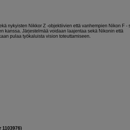
ekä nykyisten Nikkor Z -objektiivien että vanhempien Nikon F -
ien kanssa. Järjestelmää voidaan laajentaa sekä Nikonin että
kaan pulaa työkaluista vision toteuttamiseen.
nr 1103976)