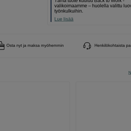
Tämä tuote kuuluu Back to Work -
valikoimaamme – huolella valittu luov
työnkulkuihin.
Lue lisää
Osta nyt ja maksa myöhemmin
Henkilökohtaista pa
N