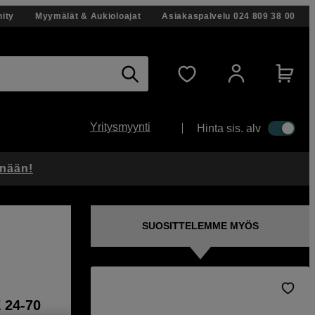
ity
Myymälät & Aukioloajat
Asiakaspalvelu
024 809 38 00
Yritysmyynti
Hinta sis. alv
änään!
SUOSITTELEMME MYÖS
 24-70