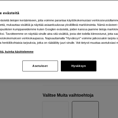
f/4 S zoom-objektiivi
Nikon
ZR Cine Camera + Nikkor Z 24-70 f/4 
 evästeitä
steitä tietojen keräämiseen, jotta voimme parantaa käyttökokemustasi verkkosivustollamm
että, mukauttaa sisältöä ja näyttää asiaankuuluvaa yksilöllistä markkinointia. Nämä evästeet 
Verkkokauppa
:
Varastossa
kopuolisten kumppaneidemme kuten Googlen evästeitä, joiden kanssa jaamme tietoja markkin
si. Tavoitteemme on näyttää sinulle aina sitä sisältöä, josta olet todella kiinnostunut, jotta s
Helsingin myymälä
:
Varastotilanne
ostokokemuksen verkkokaupassa. Napsauttamalla "Hyväksyn" voimme jatkossakin tarjota si
ja henkilökohtaisia tarjouksia, jotka on räätälöity juuri sinulle. Voit tietysti muuttaa asetuksiasi 
6K/60p tallennus
iitä, kuinka käsittelemme
Sisäinen 32-bittinen äänitys
Dual Base ISO 800/6400
Asetukset
Hyväksyn
Lisää tietoa
Valitse Muita vaihtoehtoja