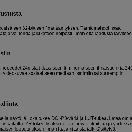
arustusta
isäisen 32-bittisen float äänityksen. Tämä mahdollistaa
öjä voi tehdä jälkikäteen helposti ilman että laadusta tarvitsee
siin
vanopeudet 24p:stä (klassiseen filminomaiseen ilmaisuun) ja 24
ö videokuvaa sosiaaliseen mediaan, striimiin tai suurempiin
allinta
ella näytöllä, joka tukee DCI-P3-väriä ja LUT-tukea. Lataa omia
nnuspaikalla. ZR tukee lisäksi neljää luovaa filmitilaa ja yhdeksä
isen lopputuloksen ilman laajamittaista jälkikäsittelyä.