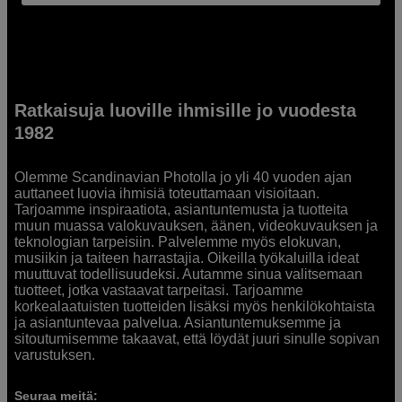
Ratkaisuja luoville ihmisille jo vuodesta
1982
Olemme Scandinavian Photolla jo yli 40 vuoden ajan
auttaneet luovia ihmisiä toteuttamaan visioitaan.
Tarjoamme inspiraatiota, asiantuntemusta ja tuotteita
muun muassa valokuvauksen, äänen, videokuvauksen ja
teknologian tarpeisiin. Palvelemme myös elokuvan,
musiikin ja taiteen harrastajia. Oikeilla työkaluilla ideat
muuttuvat todellisuudeksi. Autamme sinua valitsemaan
tuotteet, jotka vastaavat tarpeitasi. Tarjoamme
korkealaatuisten tuotteiden lisäksi myös henkilökohtaista
ja asiantuntevaa palvelua. Asiantuntemuksemme ja
sitoutumisemme takaavat, että löydät juuri sinulle sopivan
varustuksen.
Seuraa meitä: