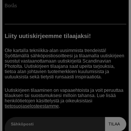
Borås
Liity uutiskirjeemme tilaajaksi!
Ole kartalla tekniikka-alan uusimmista trendeistä!
Syöttämällä sähköpostiosoitteesi ja tilaamalla uutiskirjeen
suostut vastaanottamaan uutiskirjeitä Scandinavian
Photolta. Uutiskirjeen tilaajana saat upeita tarjouksia,
tietoa alan johtavien tuotemerkkien kuulumisista ja
uutuuksista sekä tietysti runsaasti inspiraatiota.
Uutiskirjeen tilaaminen on vapaaehtoista ja voit peruuttaa
tilauksen tai suostumuksesi milloin tahansa. Lue lisää
henkilötietojen käsittelystä ja oikeuksistasi
tietosuojaselosteestamme
.
Sähköposti
TILAA