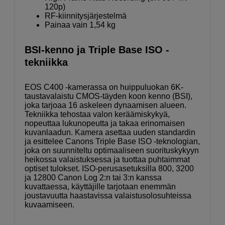
120p)
RF-kiinnitysjärjestelmä
Painaa vain 1,54 kg
BSI-kenno ja Triple Base ISO -
tekniikka
EOS C400 -kamerassa on huippuluokan 6K-
taustavalaistu CMOS-täyden koon kenno (BSI),
joka tarjoaa 16 askeleen dynaamisen alueen.
Tekniikka tehostaa valon keräämiskykyä,
nopeuttaa lukunopeutta ja takaa erinomaisen
kuvanlaadun. Kamera asettaa uuden standardin
ja esittelee Canons Triple Base ISO -teknologian,
joka on suunniteltu optimaaliseen suorituskykyyn
heikossa valaistuksessa ja tuottaa puhtaimmat
optiset tulokset. ISO-perusasetuksilla 800, 3200
ja 12800 Canon Log 2:n tai 3:n kanssa
kuvattaessa, käyttäjille tarjotaan enemmän
joustavuutta haastavissa valaistusolosuhteissa
kuvaamiseen.