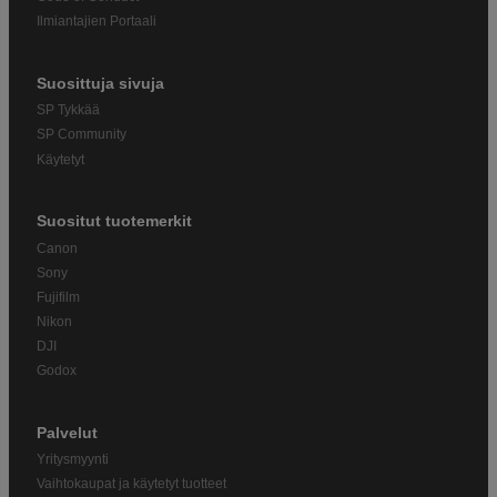
Ilmiantajien Portaali
Suosittuja sivuja
SP Tykkää
SP Community
Käytetyt
Suositut tuotemerkit
Canon
Sony
Fujifilm
Nikon
DJI
Godox
Palvelut
Yritysmyynti
Vaihtokaupat ja käytetyt tuotteet