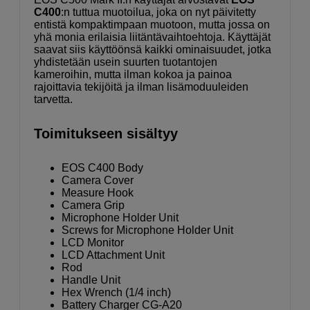
C400
:n tuttua muotoilua, joka on nyt päivitetty
entistä kompaktimpaan muotoon, mutta jossa on
yhä monia erilaisia liitäntävaihtoehtoja. Käyttäjät
saavat siis käyttöönsä kaikki ominaisuudet, jotka
yhdistetään usein suurten tuotantojen
kameroihin, mutta ilman kokoa ja painoa
rajoittavia tekijöitä ja ilman lisämoduuleiden
tarvetta.
Toimitukseen sisältyy
EOS C400 Body
Camera Cover
Measure Hook
Camera Grip
Microphone Holder Unit
Screws for Microphone Holder Unit
LCD Monitor
LCD Attachment Unit
Rod
Handle Unit
Hex Wrench (1/4 inch)
Battery Charger CG-A20