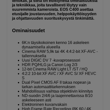
tehokas, ja siinä on edistyneitä ominaisuuksia
ja tekniikkaa, joita tavallisesti löytyy vain
suuremmista kameroista. EOS C400 asettaa
etusijalle joustavuuden, helppokäyttöisyyden
ja ohjattavuuden suorituskyvystä tinkimättä.
Ominaisuudet
6K:n täysikokoinen kenno 16 askeleen
dynaamisella alueella
Cinema RAW 5,9k tai 4K 4:4:2-bit XF-AVC -
tallennuksella
Uusi DIGIC DV 7 -kuvaprosessori
HDR PQ/HLG ja Canon Log 2/3
12-bit Cinema RAW Light LT /ST / HQ
4:2:2 10-bit XF AVC / XF AVC S/ XF HEVC
S
Dual Pixel CMOS AF II takaa nopean ja
tarkan automaattitarkennuksen
Mahdollisuus vaihtaa objektiivin kiinnitys
ND-suodin 2/4/6 ja laajennettavissa 8/10
askeleeseen asti
Elektroninen kuvanvakain
High Frame Rate Recording (8K 60 / 4K