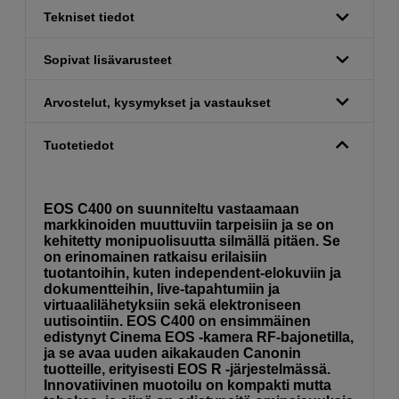
Tekniset tiedot
Sopivat lisävarusteet
Arvostelut, kysymykset ja vastaukset
Tuotetiedot
EOS C400 on suunniteltu vastaamaan
markkinoiden muuttuviin tarpeisiin ja se on
kehitetty monipuolisuutta silmällä pitäen. Se
on erinomainen ratkaisu erilaisiin
tuotantoihin, kuten independent-elokuviin ja
dokumentteihin, live-tapahtumiin ja
virtuaalilähetyksiin sekä elektroniseen
uutisointiin. EOS C400 on ensimmäinen
edistynyt Cinema EOS -kamera RF-bajonetilla,
ja se avaa uuden aikakauden Canonin
tuotteille, erityisesti EOS R -järjestelmässä.
Innovatiivinen muotoilu on kompakti mutta