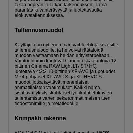
takaa nopean ja tarkan tarkennuksen. Tämä
parantaa kuvanterävyyttä ja luotettavuutta
elokuvatallennuksessa.
Tallennusmuodot
Käyttäjillä on nyt enemmän vaihtoehtoja sisäisille
tallennusmuodoille, ja he voivat räätälöidä
muodon vastaamaan heidän erityistarpeitaan.
Vaihtoehtoihin kuuluvat Canonin skaalautuva 12-
bittinen Cinema RAW Light LT/ ST/ HQ,
luotettava 4:2:2 10-bittinen XF-AVC ja upouudet
MP4-pohjaiset XF-AVC S- ja XF-HEVC S -
muodot, jotka täyttävät monenlaiset
ammattilaisten vaatimukset. Kaikki nämä
sisältävät yksityiskohtaiset työnkulut elokuvien
tallentamista varten sekä ammattimaisen tuen
tiedostonimille ja metatiedoille.
Kompakti rakenne
EOS C500 Mark II:n käyttäjät arvostavat
EOS