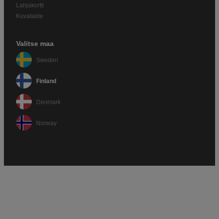
Lahjakortti
Kuvataide
Valitse maa
Sweden
Finland
Denmark
Norway