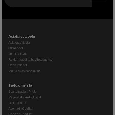
Asiakaspalvelu
Asiakaspalvelu
Ostoehdot
Toimitustavat
Reklamaatiot ja huoltotapaukset
Henkilötiedot
Muuta evästeasetuksia
Tietoa meistä
Scandinavian Photo
Myymälät & Aukioloajat
Historiamme
Avoimet työpaikat
Code of Conduct