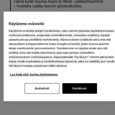
Tämä tuote kuuluu Back to Work -valikoimaamme
– huolella valittu luoviin työnkulkuihin.
Lue lisää
Käytämme evästeitä
Käytämme evästeitä tietojen keräämiseen, jotta voimme parantaa käyttökokemustasi
verkkosivustollamme, analysoida verkkoliikennettä, mukauttaa sisältöä ja näyttää
asiaankuuluvaa yksilöllistä markkinointia. Nämä evästeet sisältävät sekä omia että
Ilmainen toimitus yli 200 EUR ostoksille
ulkopuolisten kumppaneidemme kuten Googlen evästeitä, joiden kanssa jaamme
tietoja markkinoinnin personoimiseksi. Tavoitteemme on näyttää sinulle aina sitä
Osta nyt ja maksa myöhemmin
sisältöä, josta olet todella kiinnostunut, jotta saat parhaan mahdollisen
ostokokemuksen verkkokaupassa. Napsauttamalla "Hyväksyn" voimme jatkossakin
Henkilökohtaista palvelua
tarjota sinulle inspiraatiota ja henkilökohtaisia tarjouksia, jotka on räätälöity juuri sinulle
Voit tietysti muuttaa asetuksiasi milloin tahansa.
Lue lisää siitä, kuinka käsittelemme
Sopivat lisävarusteet
Näytä lisää
Asetukset
Hyväksyn