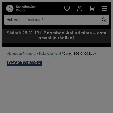
Hei, mitä tuotetta etsit?
Säästä 25 % JBL Boombox -kaiuttimista – osta
omasi jo tänään!
Aloitussivu
Kamerat
Elokuvakamerat
Canon EOS C400 Body
BACK TO WORK