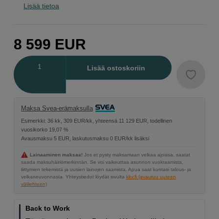
Lisää tietoa
8 599
EUR
Määrä
Lisää ostoskoriin
Maksa Svea-erämaksulla
Esimerkki: 36 kk, 309 EUR/kk, yhteensä 11 129 EUR, todellinen
vuosikorko 19,07 %
Avausmaksu 5 EUR, laskutusmaksu 0 EUR/kk lisäksi
Lainaaminen maksaa!
Jos et pysty maksamaan velkaa ajoissa, saatat
saada maksuhäiriömerkinnän. Se voi vaikeuttaa asunnon vuokraamista,
liittymien tekemistä ja uusien lainojen saamista. Apua saat kuntasi talous- ja
velkaneuvonnasta. Yhteystiedot löydät sivulta
kkv.fi (avautuu uuteen
välilehteen)
Back to Work