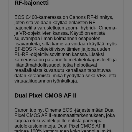
RF-bajonetti
EOS C400-kamerassa on Canons RF-kiinnitys,
joten sitä voidaan käyttää erilaisten RF-
bajonetilla varustettujen zoom-, hybridi-, Cinema-
ja VR-objektiivien kanssa. Käyttö on entistä
sujuvampaa ilman kolmannen osapuolen
lisävaruteita, sillä kameraa voidaan käyttää myös
EF-EOS R -objektiivisovittimien ja jopa uuden
PL-RF -objektiivisovittimen kanssa. Lisäksi
kamerassa on parannettu metatietokapasiteetti ja
liitäntämahdollisuudet, jotka helpottavat
reaaliaikaista kuvaruutu kerrallaan tapahtuvaa
datan keräämistä, mikä hyödyttää sekä VFX- että
virtuaalituotannon työnkulkuja.
Dual Pixel CMOS AF II
Canon tuo nyt Cinema EOS -järjestelmään Dual
Pixel CMOS AF II -automaattitarkennuksen, joka
tarjoaa elokuvantekijöille entistä parempia
autofokustoimintoja. Dual Pixel CMOS AF II
tarjoaa 100% kattavuuden koko kennolla, mikä