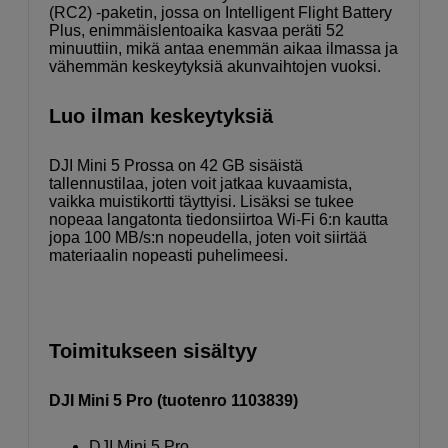
(RC2) -paketin, jossa on Intelligent Flight Battery
Plus, enimmäislentoaika kasvaa peräti 52
minuuttiin, mikä antaa enemmän aikaa ilmassa ja
vähemmän keskeytyksiä akunvaihtojen vuoksi.
Luo ilman keskeytyksiä
DJI Mini 5 Prossa on 42 GB sisäistä
tallennustilaa, joten voit jatkaa kuvaamista,
vaikka muistikortti täyttyisi. Lisäksi se tukee
nopeaa langatonta tiedonsiirtoa Wi-Fi 6:n kautta
jopa 100 MB/s:n nopeudella, joten voit siirtää
materiaalin nopeasti puhelimeesi.
Toimitukseen sisältyy
DJI Mini 5 Pro (tuotenro 1103839)
DJI Mini 5 Pro