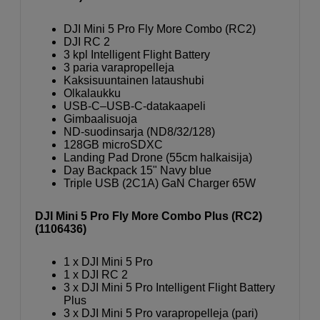
DJI Mini 5 Pro Fly More Combo (RC2)
DJI RC 2
3 kpl Intelligent Flight Battery
3 paria varapropelleja
Kaksisuuntainen lataushubi
Olkalaukku
USB-C–USB-C-datakaapeli
Gimbaalisuoja
ND-suodinsarja (ND8/32/128)
128GB microSDXC
Landing Pad Drone (55cm halkaisija)
Day Backpack 15" Navy blue
Triple USB (2C1A) GaN Charger 65W
DJI Mini 5 Pro Fly More Combo Plus (RC2)
(1106436)
1 x DJI Mini 5 Pro
1 x DJI RC 2
3 x DJI Mini 5 Pro Intelligent Flight Battery
Plus
3 x DJI Mini 5 Pro varapropelleja (pari)