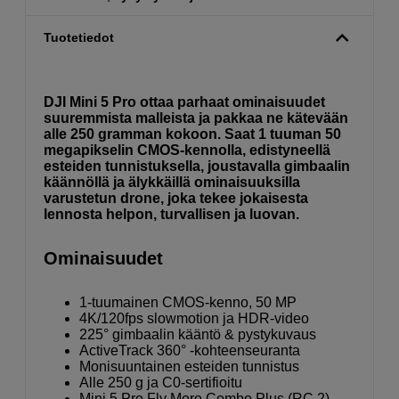
Tuotetiedot
DJI Mini 5 Pro ottaa parhaat ominaisuudet
suuremmista malleista ja pakkaa ne kätevään
alle 250 gramman kokoon. Saat 1 tuuman 50
megapikselin CMOS-kennolla, edistyneellä
esteiden tunnistuksella, joustavalla gimbaalin
käännöllä ja älykkäillä ominaisuuksilla
varustetun drone, joka tekee jokaisesta
lennosta helpon, turvallisen ja luovan.
Ominaisuudet
1-tuumainen CMOS-kenno, 50 MP
4K/120fps slowmotion ja HDR-video
225° gimbaalin kääntö & pystykuvaus
ActiveTrack 360° -kohteenseuranta
Monisuuntainen esteiden tunnistus
Alle 250 g ja C0-sertifioitu
Mini 5 Pro Fly More Combo Plus (RC 2) –