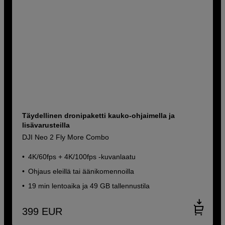
Täydellinen dronipaketti kauko-ohjaimella ja
lisävarusteilla
DJI Neo 2 Fly More Combo
4K/60fps + 4K/100fps -kuvanlaatu
Ohjaus eleillä tai äänikomennoilla
19 min lentoaika ja 49 GB tallennustila
399
EUR