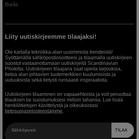
Borås
Liity uutiskirjeemme tilaajaksi!
Ole kartalla tekniikka-alan uusimmista trendeistä!
Syöttämällä sähköpostiosoitteesi ja tilaamalla uutiskirjeen
suostut vastaanottamaan uutiskirjeitä Scandinavian
Photolta. Uutiskirjeen tilaajana saat upeita tarjouksia,
tietoa alan johtavien tuotemerkkien kuulumisista ja
uutuuksista sekä tietysti runsaasti inspiraatiota.
Uutiskirjeen tilaaminen on vapaaehtoista ja voit peruuttaa
tilauksen tai suostumuksesi milloin tahansa. Lue lisää
henkilötietojen käsittelystä ja oikeuksistasi
tietosuojaselosteestamme
.
Sähköposti
TILAA