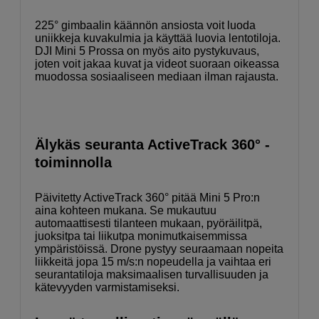
225° gimbaalin käännön ansiosta voit luoda
uniikkeja kuvakulmia ja käyttää luovia lentotiloja.
DJI Mini 5 Prossa on myös aito pystykuvaus,
joten voit jakaa kuvat ja videot suoraan oikeassa
muodossa sosiaaliseen mediaan ilman rajausta.
Älykäs seuranta ActiveTrack 360° -
toiminnolla
Päivitetty ActiveTrack 360° pitää Mini 5 Pro:n
aina kohteen mukana. Se mukautuu
automaattisesti tilanteen mukaan, pyöräilitpä,
juoksitpa tai liikutpa monimutkaisemmissa
ympäristöissä. Drone pystyy seuraamaan nopeita
liikkeitä jopa 15 m/s:n nopeudella ja vaihtaa eri
seurantatiloja maksimaalisen turvallisuuden ja
kätevyyden varmistamiseksi.