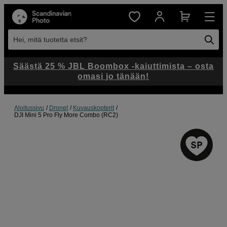
Hei, mitä tuotetta etsit?
Säästä 25 % JBL Boombox -kaiuttimista – osta
omasi jo tänään!
Aloitussivu
Dronet
Kuvauskopterit
DJI Mini 5 Pro Fly More Combo (RC2)