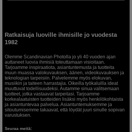
Ratkaisuja luoville ihmisille jo vuodesta
1982
Olemme Scandinavian Photolla jo yli 40 vuoden ajan
auttaneet luovia ihmisiä toteuttamaan visioitaan.
Tarjoamme inspiraatiota, asiantuntemusta ja tuotteita
muun muassa valokuvauksen, äänen, videokuvauksen ja
teknologian tarpeisiin. Palvelemme myös elokuvan,
musiikin ja taiteen harrastajia. Oikeilla työkaluilla ideat
muuttuvat todellisuudeksi. Autamme sinua valitsemaan
tuotteet, jotka vastaavat tarpeitasi. Tarjoamme
korkealaatuisten tuotteiden lisäksi myös henkilökohtaista
ja asiantuntevaa palvelua. Asiantuntemuksemme ja
sitoutumisemme takaavat, että löydät juuri sinulle sopivan
varustuksen.
Seuraa meitä: