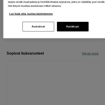
tarjota sinulle inspiraatiota ja henkilökohtaisia tarjouksia, jotka on räätälöity juuri sinulle
Voit tietysti muuttaa asetuksiasi milloin tahansa.
Ilmainen toimitus yli 200 EUR ostoksille
Lue lisää siitä, kuinka käsittelemme
Osta nyt ja maksa myöhemmin
Asetukset
Hyväksyn
Henkilökohtaista palvelua
Sopivat lisävarusteet
Näytä lisää