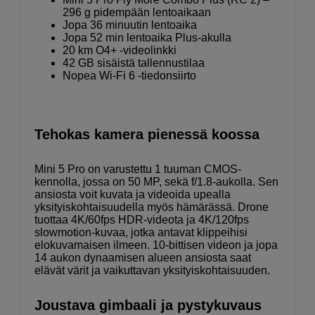
296 g pidempään lentoaikaan
Jopa 36 minuutin lentoaika
Jopa 52 min lentoaika Plus-akulla
20 km O4+ -videolinkki
42 GB sisäistä tallennustilaa
Nopea Wi-Fi 6 -tiedonsiirto
Tehokas kamera pienessä koossa
Mini 5 Pro on varustettu 1 tuuman CMOS-
kennolla, jossa on 50 MP, sekä f/1.8-aukolla. Sen
ansiosta voit kuvata ja videoida upealla
yksityiskohtaisuudella myös hämärässä. Drone
tuottaa 4K/60fps HDR-videota ja 4K/120fps
slowmotion-kuvaa, jotka antavat klippeihisi
elokuvamaisen ilmeen. 10-bittisen videon ja jopa
14 aukon dynaamisen alueen ansiosta saat
elävät värit ja vaikuttavan yksityiskohtaisuuden.
Joustava gimbaali ja pystykuvaus