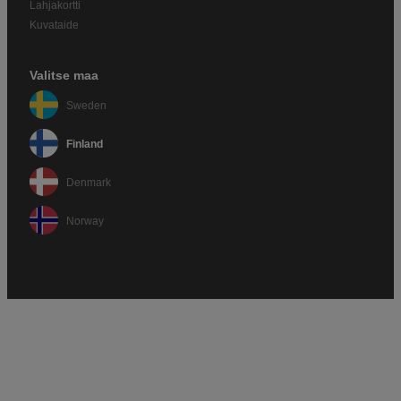
Lahjakortti
Kuvataide
Valitse maa
Sweden
Finland
Denmark
Norway