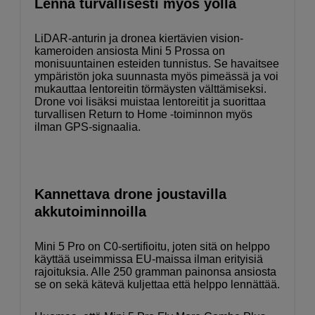
Lennä turvallisesti myös yöllä
LiDAR-anturin ja dronea kiertävien vision-
kameroiden ansiosta Mini 5 Prossa on
monisuuntainen esteiden tunnistus. Se havaitsee
ympäristön joka suunnasta myös pimeässä ja voi
mukauttaa lentoreitin törmäysten välttämiseksi.
Drone voi lisäksi muistaa lentoreitit ja suorittaa
turvallisen Return to Home -toiminnon myös
ilman GPS-signaalia.
Kannettava drone joustavilla
akkutoiminnoilla
Mini 5 Pro on C0-sertifioitu, joten sitä on helppo
käyttää useimmissa EU-maissa ilman erityisiä
rajoituksia. Alle 250 gramman painonsa ansiosta
se on sekä kätevä kuljettaa että helppo lennättää.