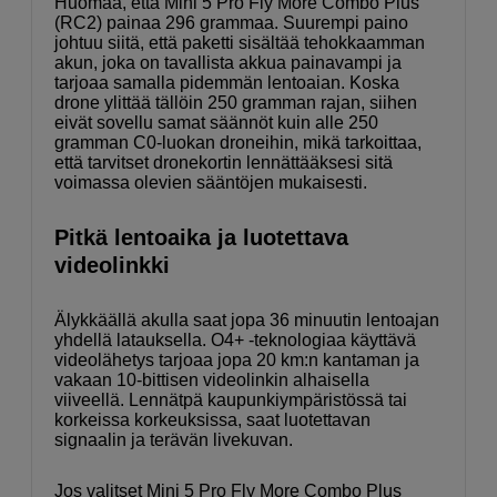
Huomaa, että Mini 5 Pro Fly More Combo Plus
(RC2) painaa 296 grammaa. Suurempi paino
johtuu siitä, että paketti sisältää tehokkaamman
akun, joka on tavallista akkua painavampi ja
tarjoaa samalla pidemmän lentoaian. Koska
drone ylittää tällöin 250 gramman rajan, siihen
eivät sovellu samat säännöt kuin alle 250
gramman C0-luokan droneihin, mikä tarkoittaa,
että tarvitset dronekortin lennättääksesi sitä
voimassa olevien sääntöjen mukaisesti.
Pitkä lentoaika ja luotettava
videolinkki
Älykkäällä akulla saat jopa 36 minuutin lentoajan
yhdellä latauksella. O4+ -teknologiaa käyttävä
videolähetys tarjoaa jopa 20 km:n kantaman ja
vakaan 10-bittisen videolinkin alhaisella
viiveellä. Lennätpä kaupunkiympäristössä tai
korkeissa korkeuksissa, saat luotettavan
signaalin ja terävän livekuvan.
Jos valitset Mini 5 Pro Fly More Combo Plus