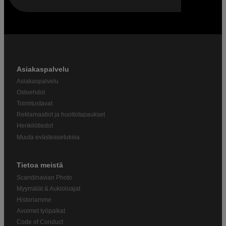
Asiakaspalvelu
Asiakaspalvelu
Ostoehdot
Toimitustavat
Reklamaatiot ja huoltotapaukset
Henkilötiedot
Muuta evästeasetuksia
Tietoa meistä
Scandinavian Photo
Myymälät & Aukioloajat
Historiamme
Avoimet työpaikat
Code of Conduct