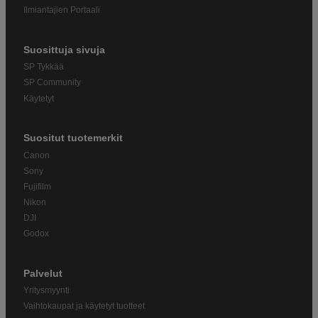
Ilmiantajien Portaali
Suosittuja sivuja
SP Tykkää
SP Community
Käytetyt
Suositut tuotemerkit
Canon
Sony
Fujifilm
Nikon
DJI
Godox
Palvelut
Yritysmyynti
Vaihtokaupat ja käytetyt tuotteet