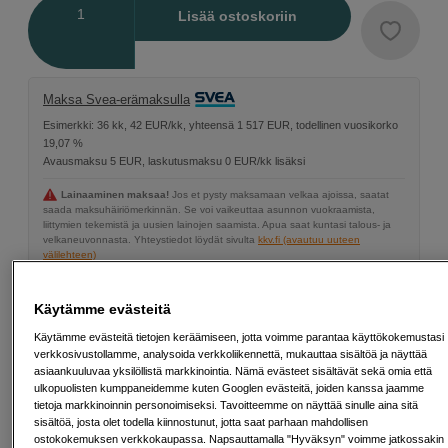
Määrä
Lisää ostoskoriin
Maksa Svea-erämaksulla
Esimerkki: 36 kk, 42 EUR/kk, yhteensä 1 517 EUR, todellinen vuosikorko
19,07 %
Avausmaksu 5 EUR, laskutusmaksu 0 EUR/kk lisäksi
Lainaaminen maksaa!
Jos et pysty maksamaan velkaa ajoissa, saatat
saada maksuhäiriömerkinnän. Se voi vaikeuttaa asunnon vuokraamista,
liittymien tekemistä ja uusien lainojen saamista. Apua saat kuntasi talous- ja
velkaneuvonnasta. Yhteystiedot löydät sivulta
kkv.fi (avautuu uuteen
välilehteen)
SP tykkää
Käytämme evästeitä
Tämä on tuote, josta pidämme erityisen paljon.
Käytämme evästeitä tietojen keräämiseen, jotta voimme parantaa käyttökokemustasi
Seuraa tätä symbolia löytääksesi lisää valikoituja
verkkosivustollamme, analysoida verkkoliikennettä, mukauttaa sisältöä ja näyttää
suosikkejamme.
asiaankuuluvaa yksilöllistä markkinointia. Nämä evästeet sisältävät sekä omia että
ulkopuolisten kumppaneidemme kuten Googlen evästeitä, joiden kanssa jaamme
Lue lisää
tietoja markkinoinnin personoimiseksi. Tavoitteemme on näyttää sinulle aina sitä
sisältöä, josta olet todella kiinnostunut, jotta saat parhaan mahdollisen
ostokokemuksen verkkokaupassa. Napsauttamalla "Hyväksyn" voimme jatkossakin