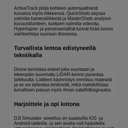
ActiveTrack pitää kohteen automaattisesti
kuvassa myös liikkeessä. QuickShots tarjoaa
valmiita kameraliikkeitä ja MasterShots analysoi
kuvaustilanteen, tuottaen valmiita videoita.
Hyperlapse- ja panoraamatilat tuovat lisää luovia
vaihtoehtoja suoraan dronessa.
Turvallista lentoa edistyneellä
tekniikalla
Drone tunnistaa esteet joka suuntaan ja
eteenpäin suunnattu LiDAR-kenno parantaa
tarkkuutta. Laitteen käynnistys onnistuu nopeasti
ja se voi tallentaa lentoreitit, mikä mahdollistaa
turvallisen paluun myös ilman satelliittisignaalia.
Harjoittele ja opi kotona
DJI Simulator -sovellus on saatavilla iOS- ja
Android-laitteille, ja sen avulla voit harjoitella