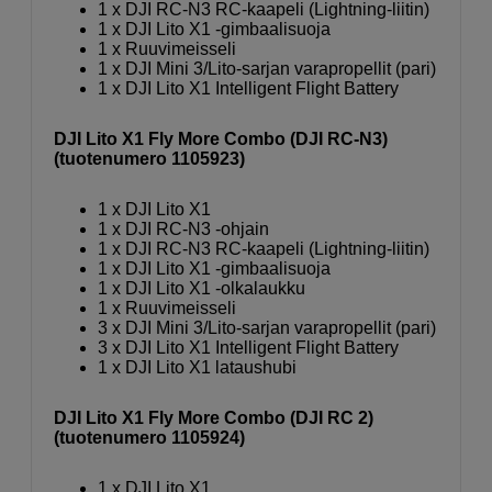
1 x DJI RC-N3 RC-kaapeli (Lightning-liitin)
1 x DJI Lito X1 -gimbaalisuoja
1 x Ruuvimeisseli
1 x DJI Mini 3/Lito-sarjan vara­propellit (pari)
1 x DJI Lito X1 Intelligent Flight Battery
DJI Lito X1 Fly More Combo (DJI RC-N3)
(tuotenumero 1105923)
1 x DJI Lito X1
1 x DJI RC-N3 -ohjain
1 x DJI RC-N3 RC-kaapeli (Lightning-liitin)
1 x DJI Lito X1 -gimbaalisuoja
1 x DJI Lito X1 -olkalaukku
1 x Ruuvimeisseli
3 x DJI Mini 3/Lito-sarjan vara­propellit (pari)
3 x DJI Lito X1 Intelligent Flight Battery
1 x DJI Lito X1 lataushubi
DJI Lito X1 Fly More Combo (DJI RC 2)
(tuotenumero 1105924)
1 x DJI Lito X1