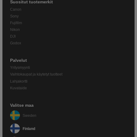
Suositut tuotemerkit
Canon
Sony
Fujifilm
Nikon
DJI
Godox
Palvelut
Yritysmyynti
Vaihtokaupat ja käytetyt tuotteet
Lahjakortti
Kuvataide
Valitse maa
Sweden
Finland