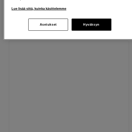
Henkilökohtaista palvelua
Lue lisää siitä, kuinka käsittelemme
Asetukset
Hyväksyn
Sopivat lisävarusteet
Näytä lisää