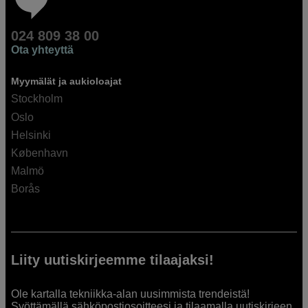
024 809 38 00
Ota yhteyttä
Myymälät ja aukioloajat
Stockholm
Oslo
Helsinki
København
Malmö
Borås
Liity uutiskirjeemme tilaajaksi!
Ole kartalla tekniikka-alan uusimmista trendeistä!
Syöttämällä sähköpostiosoitteesi ja tilaamalla uutiskirjeen