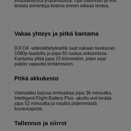
virtuaalisessa ympäristössä. Opit hallinnan ja voit
testata toimintoja kotona ennen oikeaa lentoa.
Vakaa yhteys ja pitkä kantama
DJI O4 -videolähetyksellä saat vakaan livekuvan
1080p-laadulla ja jopa 60 ruutua sekunnissa.
Kantama yltää jopa 15 kilometriin, joten saat
paljon vapautta lentämiseen.
Pitkä akkukesto
Vakioakku tarjoaa lentoaikaa jopa 36 minuuttia.
Intelligent Flight Battery Plus -akulla voit lentää
jopa 52 minuuttia ja nauttia pidemmästä
kuvausajasta.
Tallennus ja siirrot