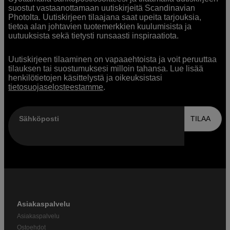
suostut vastaanottamaan uutiskirjeitä Scandinavian
Photolta. Uutiskirjeen tilaajana saat upeita tarjouksia,
tietoa alan johtavien tuotemerkkien kuulumisista ja
uutuuksista sekä tietysti runsaasti inspiraatiota.
Uutiskirjeen tilaaminen on vapaaehtoista ja voit peruuttaa
tilauksen tai suostumuksesi milloin tahansa. Lue lisää
henkilötietojen käsittelystä ja oikeuksistasi
tietosuojaselosteestamme
.
Sähköposti
TILAA
Asiakaspalvelu
Asiakaspalvelu
Ostoehdot