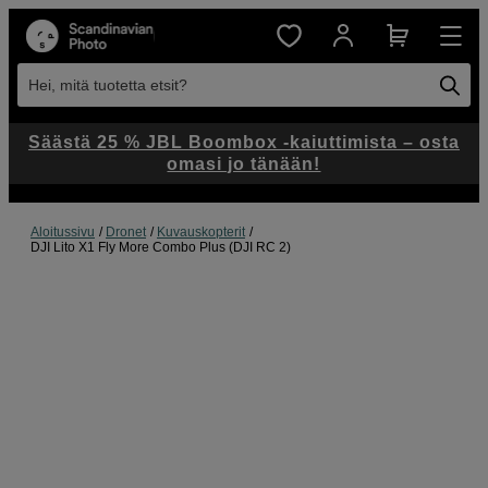
Hei, mitä tuotetta etsit?
Säästä 25 % JBL Boombox -kaiuttimista – osta
omasi jo tänään!
Aloitussivu
Dronet
Kuvauskopterit
DJI Lito X1 Fly More Combo Plus (DJI RC 2)