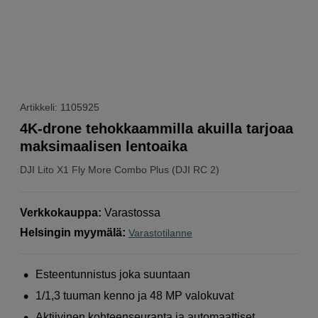
Artikkeli: 1105925
4K-drone tehokkaammilla akuilla tarjoaa
maksimaalisen lentoaika
DJI
Lito X1 Fly More Combo Plus (DJI RC 2)
Verkkokauppa
:
Varastossa
Helsingin myymälä
:
Varastotilanne
Esteentunnistus joka suuntaan
1/1,3 tuuman kenno ja 48 MP valokuvat
Aktiivinen kohteenseuranta ja automaattiset