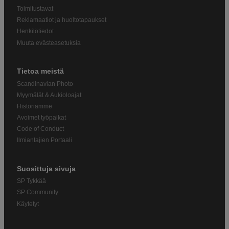
Toimitustavat
Reklamaatiot ja huoltotapaukset
Henkilötiedot
Muuta evästeasetuksia
Tietoa meistä
Scandinavian Photo
Myymälät & Aukioloajat
Historiamme
Avoimet työpaikat
Code of Conduct
Ilmiantajien Portaali
Suosittuja sivuja
SP Tykkää
SP Community
Käytetyt