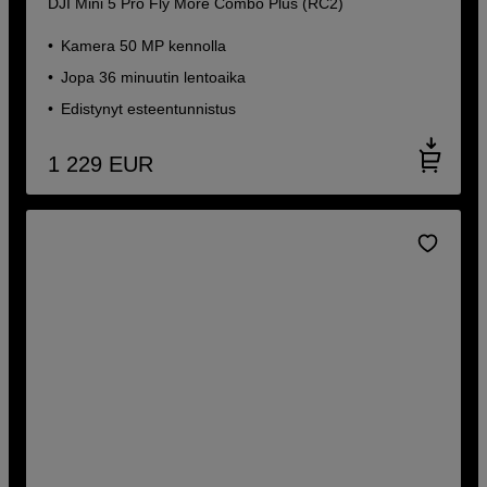
DJI Mini 5 Pro Fly More Combo Plus (RC2)
Kamera 50 MP kennolla
Jopa 36 minuutin lentoaika
Edistynyt esteentunnistus
1 229
EUR