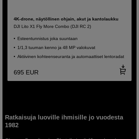
4K-drone, näytöllinen ohjain, akut ja kantolaukku
DJI Lito X1 Fly More Combo (DJI RC 2)
Esteentunnistus joka suuntaan
1/1,3 tuuman kenno ja 48 MP valokuvat
Aktiivinen kohteenseuranta ja automaattiset lentoradat
695
EUR
Ratkaisuja luoville ihmisille jo vuodesta
1982