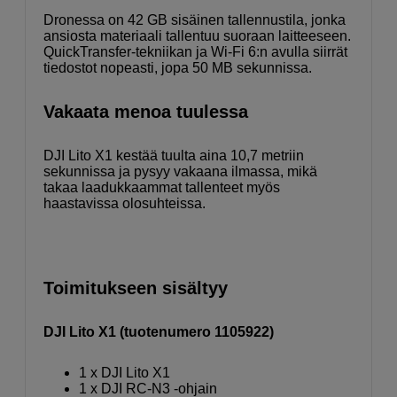
Dronessa on 42 GB sisäinen tallennustila, jonka
ansiosta materiaali tallentuu suoraan laitteeseen.
QuickTransfer-tekniikan ja Wi-Fi 6:n avulla siirrät
tiedostot nopeasti, jopa 50 MB sekunnissa.
Vakaata menoa tuulessa
DJI Lito X1 kestää tuulta aina 10,7 metriin
sekunnissa ja pysyy vakaana ilmassa, mikä
takaa laadukkaammat tallenteet myös
haastavissa olosuhteissa.
Toimitukseen sisältyy
DJI Lito X1 (tuotenumero 1105922)
1 x DJI Lito X1
1 x DJI RC-N3 -ohjain