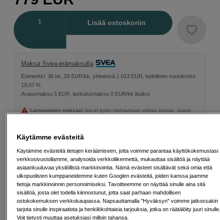
Määrä
Lisää ostoskoriin
Maksa Svea-erämaksulla
Esimerkki: 36 kk, 28 EUR/kk, yhteensä 1 013 EUR, todellinen vuosikorko
19,07 %
Avausmaksu 5 EUR, laskutusmaksu 0 EUR/kk lisäksi
Lainaaminen maksaa!
Jos et pysty maksamaan velkaa ajoissa, saatat
saada maksuhäiriömerkinnän. Se voi vaikeuttaa asunnon vuokraamista,
liittymien tekemistä ja uusien lainojen saamista. Apua saat kuntasi talous- ja
velkaneuvonnasta. Yhteystiedot löydät sivulta
kkv.fi (avautuu uuteen
Käytämme evästeitä
välilehteen)
Käytämme evästeitä tietojen keräämiseen, jotta voimme parantaa käyttökokemustasi
verkkosivustollamme, analysoida verkkoliikennettä, mukauttaa sisältöä ja näyttää
asiaankuuluvaa yksilöllistä markkinointia. Nämä evästeet sisältävät sekä omia että
ulkopuolisten kumppaneidemme kuten Googlen evästeitä, joiden kanssa jaamme
tietoja markkinoinnin personoimiseksi. Tavoitteemme on näyttää sinulle aina sitä
Ilmainen toimitus yli 200 EUR ostoksille
sisältöä, josta olet todella kiinnostunut, jotta saat parhaan mahdollisen
ostokokemuksen verkkokaupassa. Napsauttamalla "Hyväksyn" voimme jatkossakin
Osta nyt ja maksa myöhemmin
tarjota sinulle inspiraatiota ja henkilökohtaisia tarjouksia, jotka on räätälöity juuri sinulle
Voit tietysti muuttaa asetuksiasi milloin tahansa.