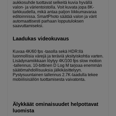
aukkosuhde tuottavat selkeitä kuvia hyvällä
valon- ja värientoistolla. Voit kuvata jopa 8K-
tarkkuudella, mikä antaa paljon liikkumavaraa
editoinnissa. SmartPhoto säätää valon ja värit
automaattisesti parhaan lopputuloksen
saavuttamiseksi.
Laadukas videokuvaus
Kuvaa 4K/60 fps -tasolla sekä HDR:llä
luonnollisia värejä ja teräviä yksityiskohtia varten.
Lisädynamiikkaan löytyy 4K/100 fps slow motion
-tallennus. 10-bittinen D Log M tarjoaa enemmän
säätömahdollisuuksia jälkikäsittelyyn.
Pystysuuntainen tallennus 2.7K-laadulla tekee
mobiilisisällön tuottamisesta vaivatonta.
Älykkäät ominaisuudet helpottavat
luomista