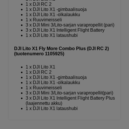
1 x DJI RC 2
1 x DJI Lito X1 -gimbaalisuoja
1 x DJI Lito X1 -olkalaukku
1 x Ruuvimeisseli
3 x DJI Mini 3/Lito-sarjan varapropellit (pari)
3 x DJI Lito X1 Intelligent Flight Battery
1 x DJI Lito X1 lataushubi
DJI Lito X1 Fly More Combo Plus (DJI RC 2)
(tuotenumero 1105925)
1 x DJI Lito X1
1 x DJI RC 2
1 x DJI Lito X1 -gimbaalisuoja
1 x DJI Lito X1 -olkalaukku
1 x Ruuvimeisseli
3 x DJI Mini 3/Lito-sarjan vara­propellit(pari)
3 x DJI Lito X1 Intelligent Flight Battery Plus
(laajennettu akku)
1 x DJI Lito X1 lataushubi