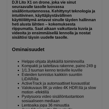
DJI Lito X1 on drone, joka vie sinut
seuraavalle tasolle luovassa
sisällöntuotannossa. Kehittynyt teknologia ja
intuitiivinen, käyttäjäystävällinen
käyttöliittymä antavat sinulle täyden hallinnan
heti alusta lähtien – kokemuksesta
riippumatta. Saat aikaan vaikuttavia kuvia ja
videoita jo ensimmäisellä lennolla ja nostat
sisältösi täysin uudelle tasolle.
Ominaisuudet
Helppo ohjata älykkäillä toiminnoilla
Kompakti ja taitettava rakenne, paino 249 g
1/1.3 tuuman kenno teräville kuville
Esteiden tunnistus kaikkiin suuntiin
LiDARilla
ActiveTrack ja automaattiset kuvaustilat
Valokuvaus 8K ja video 4K HDR:llä ja slow
motion -efektillä
Pystysuora video sisällöntuotantoon
sosiaaliseen mediaan
Lentoaika jopa 36 minuuttia