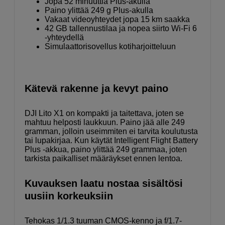
Jopa 52 minuuttia Plus-akulla
Paino ylittää 249 g Plus-akulla
Vakaat videoyhteydet jopa 15 km saakka
42 GB tallennustilaa ja nopea siirto Wi-Fi 6
-yhteydellä
Simulaattorisovellus kotiharjoitteluun
Kätevä rakenne ja kevyt paino
DJI Lito X1 on kompakti ja taitettava, joten se
mahtuu helposti laukkuun. Paino jää alle 249
gramman, jolloin useimmiten ei tarvita koulutusta
tai lupakirjaa. Kun käytät Intelligent Flight Battery
Plus -akkua, paino ylittää 249 grammaa, joten
tarkista paikalliset määräykset ennen lentoa.
Kuvauksen laatu nostaa sisältösi
uusiin korkeuksiin
Tehokas 1/1.3 tuuman CMOS-kenno ja f/1.7-